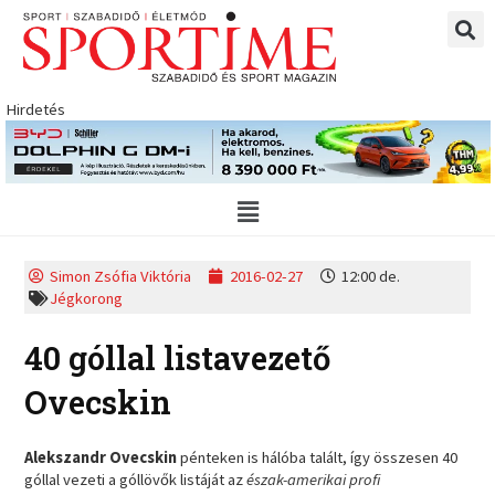
Skip
to
content
Hirdetés
Main
Menu
Simon Zsófia Viktória
2016-02-27
12:00 de.
Jégkorong
40 góllal listavezető
Ovecskin
Alekszandr Ovecskin
pénteken is hálóba talált, így összesen 40
góllal vezeti a góllövők listáját az
észak-amerikai profi