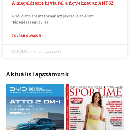
A megelőzésre hívja fel a figyelmet az ÁNTSZ
A riói olimpiára utazóknak azt javasolja az Állami
Népegészségügyi és
TOVÁBB OLVASOM »
2016.08.05.
Nincs hozzászólás
Aktuális lapszámunk