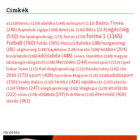
Címkék
Babos Tímea
asztalitenisz
(130)
atlétika
(144)
autosport
(123)
egészség
(240)
Bécs
(214)
Bajnokok Ligája
(168)
Birkózás
(143)
forma 1
(1165)
(530)
Európabajnokság
(173)
ferrari
(139)
Futball
(760)
futás
(305)
Hosszú Katinka
(186)
hungaroring
(181)
kickbox
(204)
Jégkorong
(148)
kajakkenu
(138)
karate
(168)
kézilabda
(448)
kosárlabda
(166)
Lewis Hamilton
(168)
magyar
Mercedes
(244)
labdarúgóválogatott
(148)
motorsport
(153)
Opel
rio
Dakar Team
(132)
Rali Világbajnokság
(122)
Rendezvény
(142)
sport
(438)
2016
(373)
szabadidősport
Sportime Magazin
(128)
(316)
tenisz
(416)
Szalay Balázs
(126)
táplálkozás
(155)
utazás
Video
(247)
vitorlázás
(126)
világbajnokság
(162)
Világkupa
(129)
életmód
(416)
(222)
vívás
(174)
vízilabda
(197)
Érdi Mária
(130)
úszás
(361)
Hirdetés