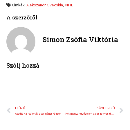
o
o
a
w
Címkék:
Alekszandr Ovecskin
,
NHL
n
n
c
i
l
p
e
t
A szerzőről
i
i
b
t
n
n
o
e
k
t
o
r
e
e
Simon Zsófia Viktória
k
d
r
i
e
n
s
t
Szólj hozzá
Előző
K
ELŐZŐ
KÖVETKEZŐ
Átadták a regionális cselgáncsközpontot Zalaegerszegen
Hét magyar győzelem az uszonyos úszók világkupájának első napján