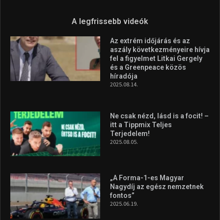
A legfrissebb videók
Az extrém időjárás és az
aszály következményeire hívja
fel a figyelmet Litkai Gergely
és a Greenpeace közös
híradója
2025.08.14.
Ne csak nézd, lásd is a focit! –
itt a Tippmix Teljes
Terjedelem!
2025.08.05.
„A Forma-1-es Magyar
Nagydíj az egész nemzetnek
fontos”
2025.06.19.