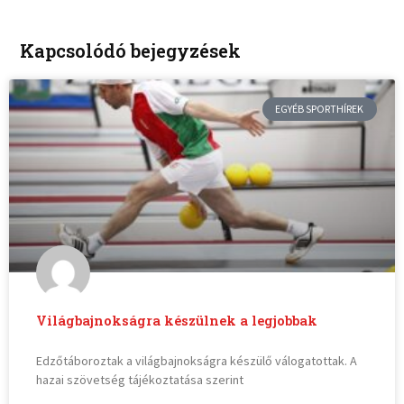
Kapcsolódó bejegyzések
EGYÉB SPORTHÍREK
Világbajnokságra készülnek a legjobbak
Edzőtáboroztak a világbajnokságra készülő válogatottak. A
hazai szövetség tájékoztatása szerint