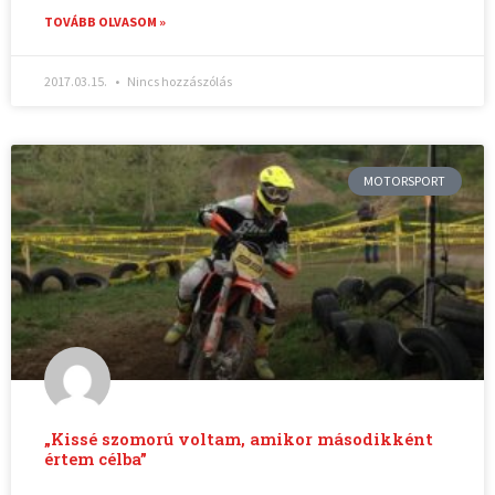
TOVÁBB OLVASOM »
2017.03.15.
Nincs hozzászólás
MOTORSPORT
„Kissé szomorú voltam, amikor másodikként
értem célba”