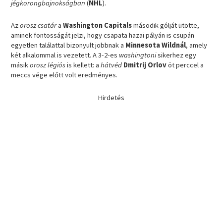
jégkorongbajnokságban
(
NHL
).
Az
orosz csatár
a
Washington Capitals
második gólját ütötte,
aminek fontosságát jelzi, hogy csapata hazai pályán is csupán
egyetlen találattal bizonyult jobbnak a
Minnesota Wildnál
, amely
két alkalommal is vezetett. A 3-2-es
washingtoni
sikerhez egy
másik
orosz légiós
is kellett: a
hátvéd
Dmitrij Orlov
öt perccel a
meccs vége előtt volt eredményes.
Hirdetés