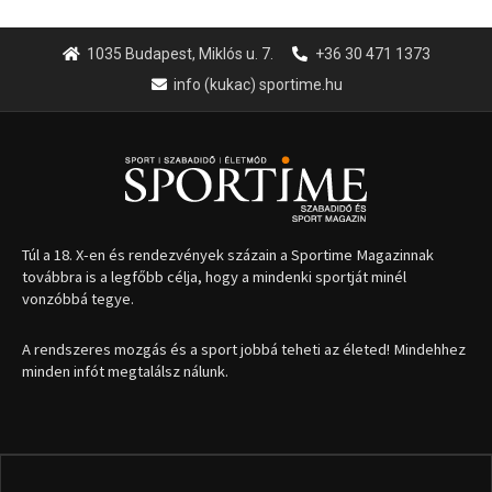
1035 Budapest, Miklós u. 7.
+36 30 471 1373
info (kukac) sportime.hu
Túl a 18. X-en és rendezvények százain a Sportime Magazinnak
továbbra is a legfőbb célja, hogy a mindenki sportját minél
vonzóbbá tegye.
A rendszeres mozgás és a sport jobbá teheti az életed! Mindehhez
minden infót megtalálsz nálunk.