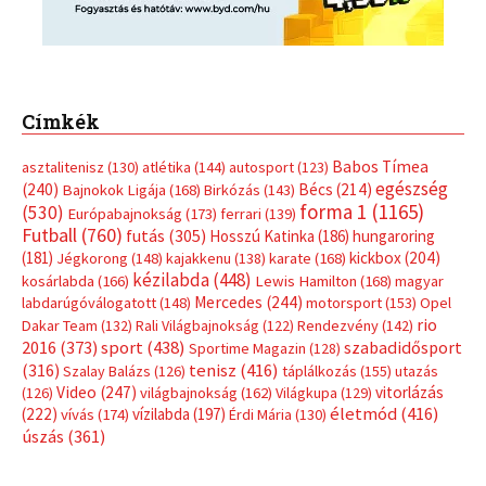
Címkék
Babos Tímea
asztalitenisz
(130)
atlétika
(144)
autosport
(123)
egészség
(240)
Bécs
(214)
Bajnokok Ligája
(168)
Birkózás
(143)
forma 1
(1165)
(530)
Európabajnokság
(173)
ferrari
(139)
Futball
(760)
futás
(305)
Hosszú Katinka
(186)
hungaroring
(181)
kickbox
(204)
Jégkorong
(148)
kajakkenu
(138)
karate
(168)
kézilabda
(448)
kosárlabda
(166)
Lewis Hamilton
(168)
magyar
Mercedes
(244)
labdarúgóválogatott
(148)
motorsport
(153)
Opel
rio
Dakar Team
(132)
Rali Világbajnokság
(122)
Rendezvény
(142)
sport
(438)
2016
(373)
szabadidősport
Sportime Magazin
(128)
(316)
tenisz
(416)
Szalay Balázs
(126)
táplálkozás
(155)
utazás
Video
(247)
vitorlázás
(126)
világbajnokság
(162)
Világkupa
(129)
életmód
(416)
(222)
vívás
(174)
vízilabda
(197)
Érdi Mária
(130)
úszás
(361)