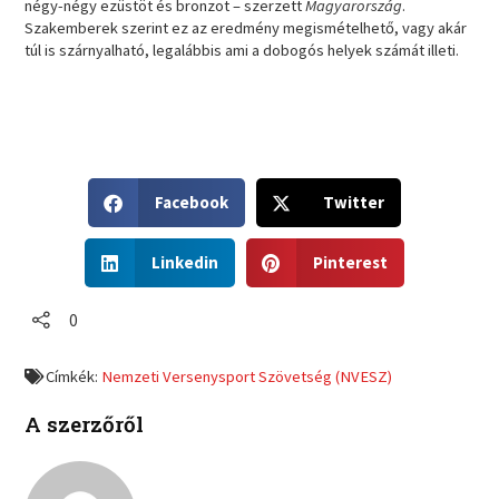
négy-négy ezüstöt és bronzot – szerzett
Magyarország
.
Szakemberek szerint ez az eredmény megismételhető, vagy akár
túl is szárnyalható, legalábbis ami a dobogós helyek számát illeti.
S
S
Facebook
Twitter
h
h
a
a
S
S
r
r
Linkedin
Pinterest
h
h
e
e
a
a
o
o
r
r
0
n
n
e
e
f
t
o
o
a
w
Címkék:
Nemzeti Versenysport Szövetség (NVESZ)
n
n
c
i
l
p
e
t
A szerzőről
i
i
b
t
n
n
o
e
k
t
o
r
e
e