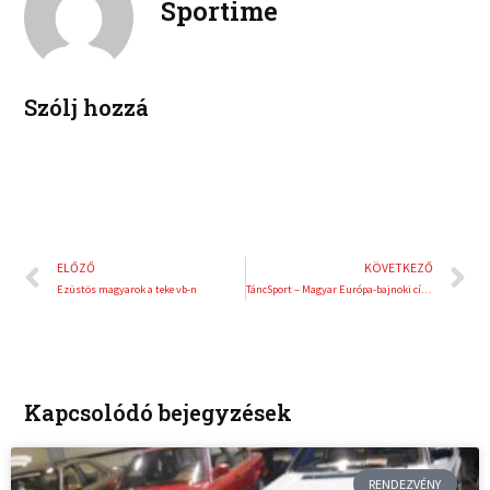
Sportime
k
d
r
i
e
n
s
t
Szólj hozzá
Előző
K
ELŐZŐ
KÖVETKEZŐ
Ezüstös magyarok a teke vb-n
TáncSport – Magyar Európa-bajnoki címek
Kapcsolódó bejegyzések
RENDEZVÉNY