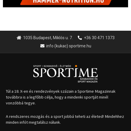
1035 Budapest, Miklós u. 7.
+36 30 471 1373
info (kukac) sportime.hu
Túl a 18. X-en és rendezvények százain a Sportime Magazinnak
továbbra is a legfőbb célja, hogy a mindenki sportját minél
vonzóbbá tegye.
A rendszeres mozgás és a sport jobbá teheti az életed! Mindehhez
minden infót megtalálsz nálunk.