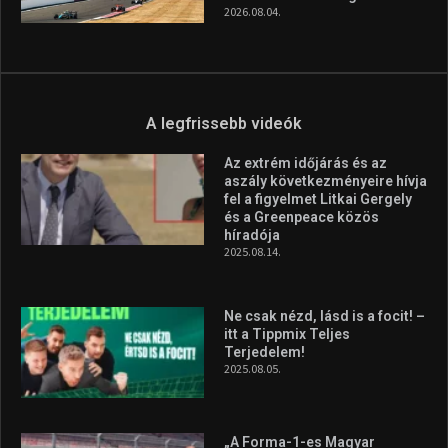
2026.08.04.
A legfrissebb videók
Az extrém időjárás és az
aszály következményeire hívja
fel a figyelmet Litkai Gergely
és a Greenpeace közös
híradója
2025.08.14.
Ne csak nézd, lásd is a focit! –
itt a Tippmix Teljes
Terjedelem!
2025.08.05.
„A Forma-1-es Magyar