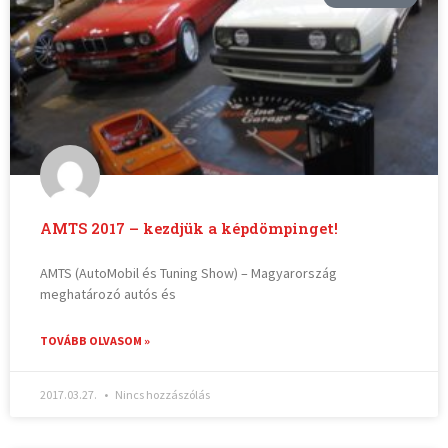
AMTS 2017 – kezdjük a képdömpinget!
AMTS (AutoMobil és Tuning Show) – Magyarország
meghatározó autós és
TOVÁBB OLVASOM »
2017.03.27.
Nincs hozzászólás