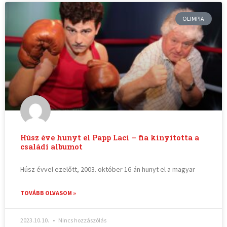
OLIMPIA
Húsz éve hunyt el Papp Laci – fia kinyitotta a
családi albumot
Húsz évvel ezelőtt, 2003. október 16-án hunyt el a magyar
TOVÁBB OLVASOM »
2023.10.10.
Nincs hozzászólás