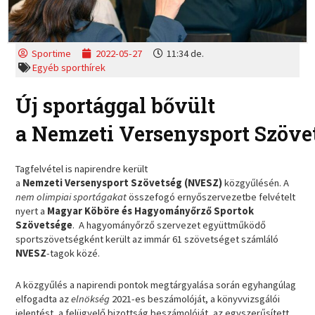
Sportime
2022-05-27
11:34 de.
Egyéb sporthírek
Új sportággal bővült
a Nemzeti Versenysport Szöve
Tagfelvétel is napirendre került
a
Nemzeti Versenysport Szövetség (NVESZ)
közgyűlésén. A
nem olimpiai sportágakat
összefogó ernyőszervezetbe felvételt
nyert a
Magyar Köböre és Hagyományőrző Sportok
Szövetsége
. A hagyományőrző szervezet együttműködő
sportszövetségként került az immár 61 szövetséget számláló
NVESZ
-tagok közé.
A közgyűlés a napirendi pontok megtárgyalása során egyhangúlag
elfogadta az
elnökség
2021-es beszámolóját, a könyvvizsgálói
jelentést, a felügyelő bizottság beszámolóját, az egyszerűsített