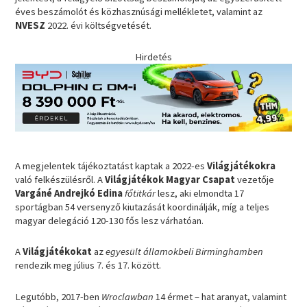
éves beszámolót és közhasznúsági mellékletet, valamint az
NVESZ
2022. évi költségvetését.
Hirdetés
A megjelentek tájékoztatást kaptak a 2022-es
Világjátékokra
való felkészülésről. A
Világjátékok Magyar Csapat
vezetője
Vargáné Andrejkó Edina
főtitkár
lesz, aki elmondta 17
sportágban 54 versenyző kiutazását koordinálják, míg a teljes
magyar delegáció 120-130 fős lesz várhatóan.
A
Világjátékokat
az
egyesült államokbeli Birminghamben
rendezik meg július 7. és 17. között.
Legutóbb, 2017-ben
Wroclawban
14 érmet – hat aranyat, valamint