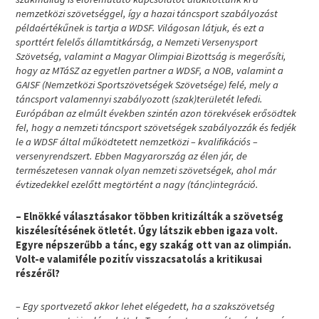
nemzetközi szövetséggel, így a hazai táncsport szabályozást
példaértékűnek is tartja a WDSF. Világosan látjuk, és ezt a
sporttért felelős államtitkárság, a Nemzeti Versenysport
Szövetség, valamint a Magyar Olimpiai Bizottság is megerősíti,
hogy az MTáSZ az egyetlen partner a WDSF, a NOB, valamint a
GAISF (Nemzetközi Sportszövetségek Szövetsége) felé, mely a
táncsport valamennyi szabályozott (szak)területét lefedi.
Európában az elmúlt években szintén azon törekvések erősödtek
fel, hogy a nemzeti táncsport szövetségek szabályozzák és fedjék
le a WDSF által működtetett nemzetközi – kvalifikációs –
versenyrendszert. Ebben Magyarország az élen jár, de
természetesen vannak olyan nemzeti szövetségek, ahol már
évtizedekkel ezelőtt megtörtént a nagy (tánc)integráció.
– Elnökké választásakor többen kritizálták a szövetség
kiszélesítésének ötletét. Úgy látszik ebben igaza volt.
Egyre népszerűbb a tánc, egy szakág ott van az olimpián.
Volt-e valamiféle pozitív visszacsatolás a kritikusai
részéről?
– Egy sportvezető akkor lehet elégedett, ha a szakszövetség