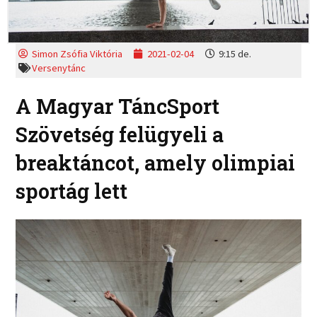
Simon Zsófia Viktória
2021-02-04
9:15 de.
Versenytánc
A Magyar TáncSport
Szövetség felügyeli a
breaktáncot, amely olimpiai
sportág lett