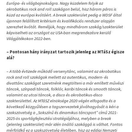
Európa- és világbajnokságra. Nagy küzdelem folyik az
akrobatikus rock and roll szakágon belül, hisz három páros is
küzd az európai kvótáért. A break szakterület pedig a WDSF által
újonnan felállított kritérium és kvalifikációs rendszer alapján
szerezhet kvótát. Reméljük, hogy mindhárom szakág/szakterület
képviselheti az országot az USA-ban megrendezésre kerülő
Világjátékokon 2022-ben.
– Pontosan hány irányzat tartozik jelenleg az MTáSz égisze
alá?
– A több évtizede működő versenytánc, valamint az akrobatikus
rock and roll szakágak mellett az autentikus, modern- és
divattánc szakágat szeretnénk megtölteni a már említett művészi
táncok, színpadi táncok, folklór, karibi táncok és smooth táncok,
valamint az utcai táncok, a disco és akrobatikus-disco
szakterülettel. Az MTáSZ elnöksége 2020 végén elfogadta és a
következő közgyűlésen a tagszervezetek jóváhagyását is kéri a
szakszövetség a „Sokszínű és dinamikus táncsport” című 2021-
2025-ös sportágfejlesztési stratégiájához, melyben a break
(jelenleg szakterület) már idén önálló szakággá is válhat. Fontos
mérföldkő ez a szakszövetség életében, hisz az eddigi Nemzeti