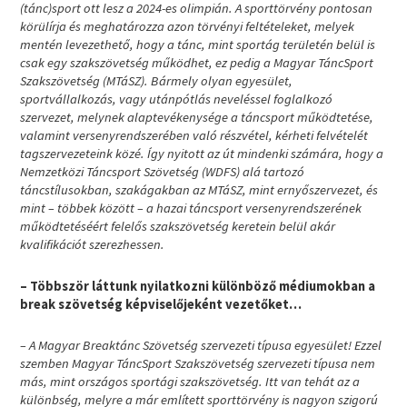
(tánc)sport ott lesz a 2024-es olimpián. A sporttörvény pontosan
körülírja és meghatározza azon törvényi feltételeket, melyek
mentén levezethető, hogy a tánc, mint sportág területén belül is
csak egy szakszövetség működhet, ez pedig a Magyar TáncSport
Szakszövetség (MTáSZ). Bármely olyan egyesület,
sportvállalkozás, vagy utánpótlás neveléssel foglalkozó
szervezet, melynek alaptevékenysége a táncsport működtetése,
valamint versenyrendszerében való részvétel, kérheti felvételét
tagszervezeteink közé. Így nyitott az út mindenki számára, hogy a
Nemzetközi Táncsport Szövetség (WDFS) alá tartozó
táncstílusokban, szakágakban az MTáSZ, mint ernyőszervezet, és
mint – többek között – a hazai táncsport versenyrendszerének
működtetéséért felelős szakszövetség keretein belül akár
kvalifikációt szerezhessen.
– Többször láttunk nyilatkozni különböző médiumokban a
break szövetség képviselőjeként vezetőket…
– A Magyar Breaktánc Szövetség szervezeti típusa egyesület! Ezzel
szemben Magyar TáncSport Szakszövetség szervezeti típusa nem
más, mint országos sportági szakszövetség. Itt van tehát az a
különbség, melyre a már említett sporttörvény is nagyon szigorú