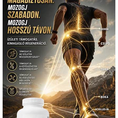
rio
Dakar Team
(132)
Rali Világbajnokság
(122)
Rendezvény
(142)
sport
(438)
2016
(373)
szabadidősport
Sportime Magazin
(128)
(316)
tenisz
(416)
Szalay Balázs
(126)
táplálkozás
(155)
utazás
Video
(247)
vitorlázás
(126)
világbajnokság
(162)
Világkupa
(129)
életmód
(416)
(222)
vívás
(174)
vízilabda
(197)
Érdi Mária
(130)
úszás
(361)
Hirdetés