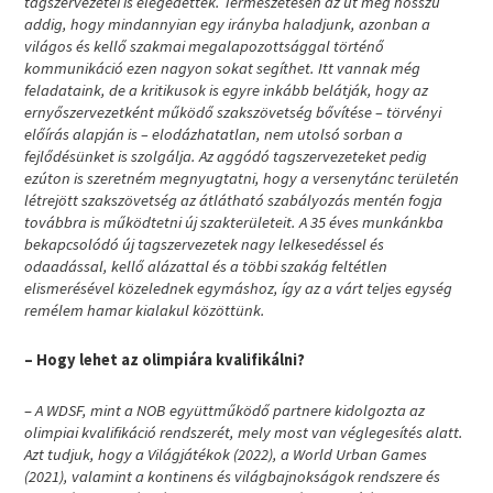
tagszervezetei is elégedettek. Természetesen az út még hosszú
addig, hogy mindannyian egy irányba haladjunk, azonban a
világos és kellő szakmai megalapozottsággal történő
kommunikáció ezen nagyon sokat segíthet. Itt vannak még
feladataink, de a kritikusok is egyre inkább belátják, hogy az
ernyőszervezetként működő szakszövetség bővítése – törvényi
előírás alapján is
–
elodázhatatlan, nem utolsó sorban a
fejlődésünket is szolgálja. Az aggódó tagszervezeteket pedig
ezúton is szeretném megnyugtatni, hogy a versenytánc területén
létrejött szakszövetség az átlátható szabályozás mentén fogja
továbbra is működtetni új szakterületeit. A 35 éves munkánkba
bekapcsolódó új tagszervezetek nagy lelkesedéssel és
odaadással, kellő alázattal és a többi szakág feltétlen
elismerésével közelednek egymáshoz, így az a várt teljes egység
remélem hamar kialakul közöttünk.
– Hogy lehet az olimpiára kvalifikálni?
–
A WDSF, mint a NOB együttműködő partnere kidolgozta az
olimpiai kvalifikáció rendszerét, mely most van véglegesítés alatt.
Azt tudjuk, hogy a Világjátékok (2022), a World Urban Games
(2021), valamint a kontinens és világbajnokságok rendszere és