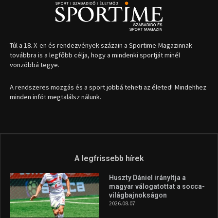
1035 Budapest, Miklós u. 7.
+36 30 471 1373
info (kukac) sportime.hu
Túl a 18. X-en és rendezvények százain a Sportime Magazinnak
továbbra is a legfőbb célja, hogy a mindenki sportját minél
vonzóbbá tegye.