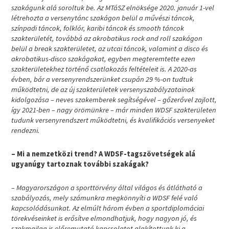
szakágunk alá soroltuk be. Az MTáSZ elnöksége 2020. január 1-vel
létrehozta a versenytánc szakágon belül a művészi táncok,
színpadi táncok, folklór, karibi táncok és smooth táncok
szakterületét, továbbá az akrobatikus rock and roll szakágon
belül a break szakterületet, az utcai táncok, valamint a disco és
akrobatikus-disco szakágakat, egyben megteremtette ezen
szakterületekhez történő csatlakozás feltételeit is. A 2020-as
évben, bár a versenyrendszerünket csupán 29 %-on tudtuk
működtetni, de az új szakterületek versenyszabályzatainak
kidolgozása – neves szakemberek segítségével – gőzerővel zajlott,
így 2021-ben – nagy örömünkre – már minden WDSF szakterületen
tudunk versenyrendszert működtetni, és kvalifikációs versenyeket
rendezni.
– Mi a nemzetközi trend? A WDSF-tagszövetségek alá
ugyanúgy tartoznak további szakágak?
– Magyarországon a sporttörvény által világos és átlátható a
szabályozás, mely számunkra megkönnyíti a WDSF felé való
kapcsolódásunkat. Az elmúlt három évben a sportdiplomáciai
törekvéseinket is erősítve elmondhatjuk, hogy nagyon jó, és
szakmailag is előremutató kapcsolatot alakítottunk ki a