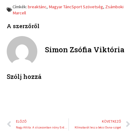
o
o
a
w
Címkék:
breaktánc
,
Magyar TáncSport Szövetség
,
Zsámboki
n
n
c
i
Marcell
l
p
e
t
i
i
b
t
A szerzőről
n
n
o
e
k
t
o
r
e
e
k
d
r
Simon Zsófia Viktória
i
e
n
s
t
Szólj hozzá
Előző
K
ELŐZŐ
KÖVETKEZŐ
Nagy Attila: A síszezonban irány Erdély és a Covasna Winter Rally
Klímabarát lesz a bécsi Duna-sziget