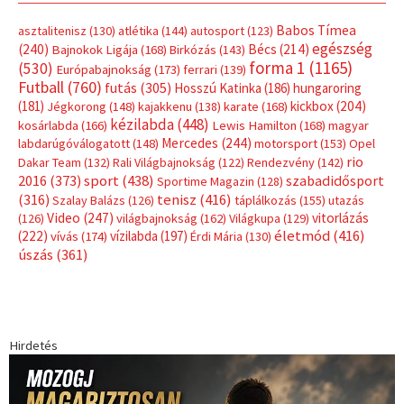
Címkék
Babos Tímea
asztalitenisz
(130)
atlétika
(144)
autosport
(123)
egészség
(240)
Bécs
(214)
Bajnokok Ligája
(168)
Birkózás
(143)
forma 1
(1165)
(530)
Európabajnokság
(173)
ferrari
(139)
Futball
(760)
futás
(305)
Hosszú Katinka
(186)
hungaroring
(181)
kickbox
(204)
Jégkorong
(148)
kajakkenu
(138)
karate
(168)
kézilabda
(448)
kosárlabda
(166)
Lewis Hamilton
(168)
magyar
Mercedes
(244)
labdarúgóválogatott
(148)
motorsport
(153)
Opel