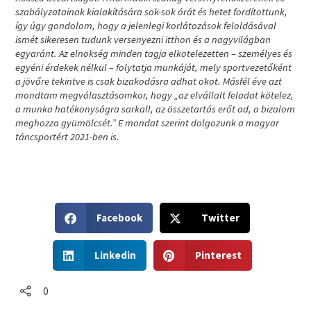
szabályzatainak kialakítására sok-sok órát és hetet fordítottunk,
így úgy gondolom, hogy a jelenlegi korlátozások feloldásával
ismét sikeresen tudunk versenyezni itthon és a nagyvilágban
egyaránt. Az elnökség minden tagja elkötelezetten – személyes és
egyéni érdekek nélkül – folytatja munkáját, mely sportvezetőként
a jövőre tekintve is csak bizakodásra adhat okot. Másfél éve azt
mondtam megválasztásomkor, hogy „az elvállalt feladat kötelez,
a munka hatékonyságra sarkall, az összetartás erőt ad, a bizalom
meghozza gyümölcsét.” E mondat szerint dolgozunk a magyar
táncsportért 2021-ben is.
S
S
Facebook
Twitter
h
h
a
a
S
S
r
r
Linkedin
Pinterest
h
h
e
e
a
a
o
o
r
r
0
n
n
e
e
f
t