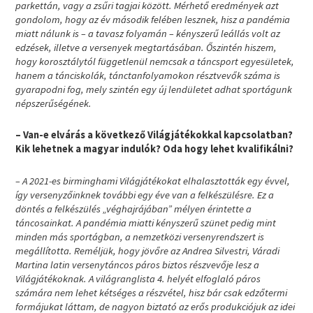
parkettán, vagy a zsűri tagjai között. Mérhető eredmények azt
gondolom, hogy az év második felében lesznek, hisz a pandémia
miatt nálunk is – a tavasz folyamán
–
kényszerű leállás volt az
edzések, illetve a versenyek megtartásában. Őszintén hiszem,
hogy korosztálytól függetlenül nemcsak a táncsport egyesületek,
hanem a tánciskolák, tánctanfolyamokon résztvevők száma is
gyarapodni fog, mely szintén egy új lendületet adhat sportágunk
népszerűségének.
– Van-e elvárás a következő Világjátékokkal kapcsolatban?
Kik lehetnek a magyar indulók? Oda hogy lehet kvalifikálni?
– A 2021-es birminghami Világjátékokat elhalasztották egy évvel,
így versenyzőinknek további egy éve van a felkészülésre. Ez a
döntés a felkészülés „véghajrájában” mélyen érintette a
táncosainkat. A pandémia miatti kényszerű szünet pedig mint
minden más sportágban, a nemzetközi versenyrendszert is
megállította. Reméljük, hogy jövőre az Andrea Silvestri, Váradi
Martina latin versenytáncos páros biztos részvevője lesz a
Világjátékoknak. A világranglista 4. helyét elfoglaló páros
számára nem lehet kétséges a részvétel, hisz bár csak edzőtermi
formájukat láttam, de nagyon biztató az erős produkciójuk az idei