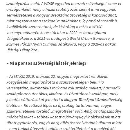
szabályozást ír elő. A WDSF egyetlen nemzeti szövetséget ismer el
országonként, mely a hazai szabályozás szerint is mi vagyunk.
Természetesen a Magyar Breaktánc Szövetség is kapcsolódhat,
mint tagszervezet a szakmai munkánkhoz, így az ő táncosaik is
kvalifikációt szerezhetnek, de kizárólag a mi és a WDSF
versenyrendszerén keresztül akár a 2022-es birminghami
Világjátékokra, a 2021-es budapesti World Urban Games-re, a
2024-es Párizsi Nyári Olimpiai Játékokra, vagy a 2026-os dakari
Ifjúsági Olimpiára.
– Mi a pontos szövetségi háttér jelenleg?
– Az MTáSZ 2019. március 22. napján megtartott rendkívüli
közgyűlésén megalapította a szakszövetségen belüli (a
versenytánc, akrobatikus rock and roll szakág mellett) harmadik
szakágát az Autentikus, Modern- és Divattáncok szakágat, mely
jelentős változásokat jelentett a Magyar TáncSport Szakszövetség
életében. Következő lépés az új szakág tartalommal, vagyis
szakterületekkel történő „megtöltése” volt. Amíg az alapszabályi
módosításokat – többek között a járványügyi intézkedések miatt
tiltott gyülekezés, vagyis közgyűlés összehívásának tilalma miatt
– nem tudjuk átvezetni, addig a szakterületeket a meglévő két