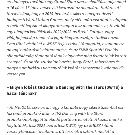
eredményei, továbbá egy Grand Slam-széria elindítása adja majd
a 16 fiú és 16 lány versenyző kijutását az olimpiára. Határozott
törekvésünk, hogy a 2019-ben óriási sikerrel megrendezett
budapesti World Urban Games, mely idén márciusi döntés alapján
remélhetőleg ismét Magyarországon lesz megrendezve, továbbá
egy olimpiai kvalifikációs 2022/2023-as Break Európa- vagy
Világbajnokság rendezési jogát Magyarországra tudjuk hozni.
Ezen törekvésünket a WDSF teljes erővel támogatja, azonban az
anyagi erőforrások előteremtése, és az EMMI Sportért Felelős
Államtitkárság támogatásának elnyerése még feladataink között
szerepel. Őszintén szurkolunk azért, hogy fiatal, tehetséges és
nagyon ambiciózus versenyzőink kvótát szerezzenek valamelyik
versenyen.
– Milyen lökést tud adni a Dancing with the stars (DWTS) a
hazai táncnak?
– Az MTáSZ büszke arra, hogy a korábbi nagy sikerű Szombat esti
láz című produkció után a TV2 Dancing with the Stars
produkciónak együttműködő partnere lehetett. A közös munka
folytatódik, hisz 2021-ben is lesz DWTS, így az MTáSZ kitűnő
versenytáncosai továbbra is ott lesznek a sztárok mellett a