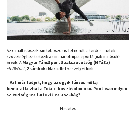
Az elmúlt időszakban többször is felmerült a kérdés: melyik
szövetséghez tartozik az immár olimpiai sportágnak minősülő
break. A
Magyar TáncSport Szakszövetség (MTáSz)
elnökével
,
Zsámboki Marcellel
beszélgettünk…
–
Azt már tudjuk, hogy az egyik táncos műfaj
bemutatkozhat a Tokiót követő olimpián. Pontosan milyen
szövetséghez tartozik ez a szakág?
Hirdetés