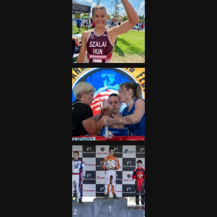
„A Forma-1-es Magyar
Nagydíj az egész nemzetnek
fontos”
2025.06.19.
Galéria