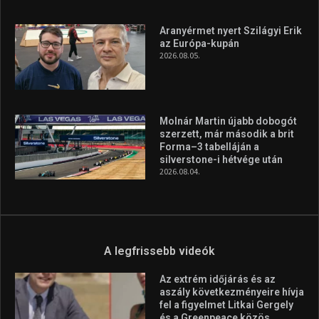
A rendszeres mozgás és a sport jobbá teheti az életed! Mindehhez
minden infót megtalálsz nálunk.
A legfrissebb hírek
Huszty Dániel irányítja a
magyar válogatottat a socca-
világbajnokságon
2026.08.07.
Aranyérmet nyert Szilágyi Erik
az Európa-kupán
2026.08.05.
Molnár Martin újabb dobogót