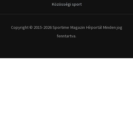
Kerékpár
Extrém Sportok
Fitnesz
Egyéb szabadidősport
Túra-Utazás
Lovassport
Közösségi sport
Copyright © 2015-2026 Sportime Magazin Hírportál Minden jog
fenntartva.