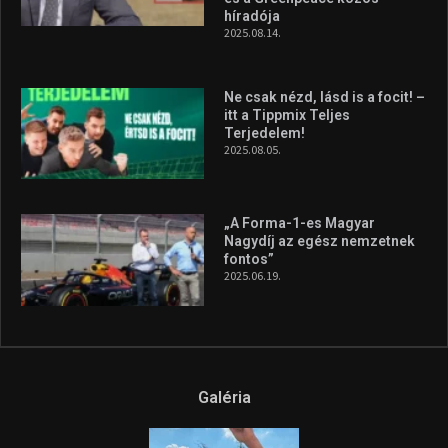
szerzett, már második a brit
Forma–3 tabelláján a
silverstone-i hétvége után
2026.08.04.
A legfrissebb videók
Az extrém időjárás és az
aszály következményeire hívja
fel a figyelmet Litkai Gergely
és a Greenpeace közös
híradója
2025.08.14.
Ne csak nézd, lásd is a focit! –
itt a Tippmix Teljes
Terjedelem!
2025.08.05.