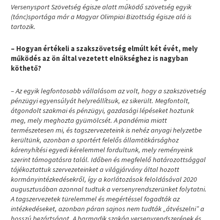
Versenysport Szövetség égisze alatt működő szövetség egyik
(tánc)sportága már a Magyar Olimpiai Bizottság égisze alá is
tartozik.
– Hogyan értékeli a szakszövetség elmúlt két évét, mely
működés az ön által vezetett elnökséghez is nagyban
köthető?
– Az egyik legfontosabb vállalásom az volt, hogy a szakszövetség
pénzügyi egyensúlyát helyreállítsuk, ez sikerült. Megfontolt,
átgondolt szakmai és pénzügyi, gazdasági lépéseket hoztunk
meg, mely meghozta gyümölcsét. A pandémia miatt
természetesen mi, és tagszervezeteink is nehéz anyagi helyzetbe
kerültünk, azonban a sportért felelős államtitkársághoz
kárenyhítési egyedi kérelemmel fordultunk, mely reményeink
szerint támogatásra talál. Időben és megfelelő határozottsággal
tájékoztattuk szervezeteinket a világjárvány által hozott
kormányintézkedésekről, így a korlátozások feloldásával 2020
augusztusában azonnal tudtuk a versenyrendszerünket folytatni.
A tagszervezetek türelemmel és megértéssel fogadták az
intézkedéseket, azonban páran sajnos nem tudták „átvészelni” a
hosszú bezártságot. A harmadik szakág versenyrendszerének és