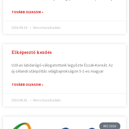
TOVÁBB OLVASOM »
2016.04.19.
Nincs hozzászólás
Elképesztő kezdés
U20-as labdarúgó-válogatottunk legyőzte Észak-Koreát. Az
új-zélandi utánpótlás világbajnokságon 5-1-es magyar
TOVÁBB OLVASOM »
2015.06.02.
Nincs hozzászólás
RIO 2016