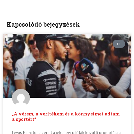
Kapcsolódó bejegyzések
F1
„A vérem, a verítékem és a könnyeimet adtam
a sportért”
Lewis Hamilton szerint a jelenlegi pilóták közül ő promotálja a