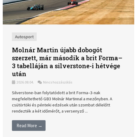
Autosport
Molnár Martin újabb dobogót
szerzett, már második a brit Forma–
3 tabelláján a silverstone-i hétvége
után
2026.08.04.
Nincs hozzászólás
Silverstone-ban folytatódott a brit Forma–3-nak
megfeleltethető GB3 Molnár Martinnal a mezőnyben. A
csütörtöki és pénteki edzések után szombat délelőtt
rendezték a két időmérőt, a versenyző ...
Read More →