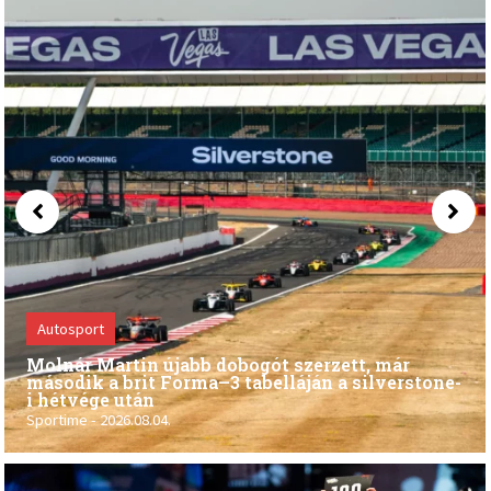
Posted
on
Autosport
Molnár Martin újabb dobogót szerzett, már
második a brit Forma–3 tabelláján a silverstone-
i hétvége után
Sportime
2026.08.04.