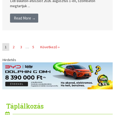
Lidl Balaton-átúszást 2026. augusztus 1-én, szombaton
megtartjuk ...
Read More →
1
2
3
…
5
Következő »
Hirdetés
Táplálkozás