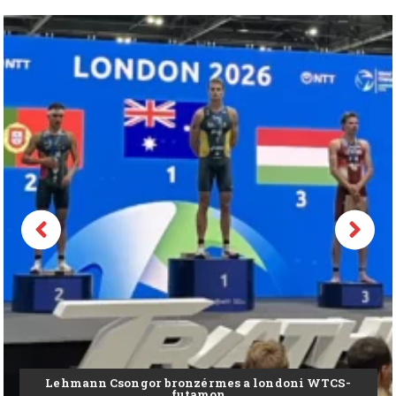
r bronzérmes a londoni WTCS-
Norris pole és be
futamon
Hunga