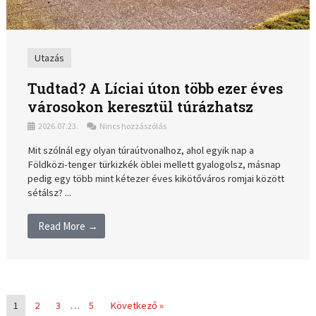
Utazás
Tudtad? A Líciai úton több ezer éves
városokon keresztül túrázhatsz
2026.07.23.
Nincs hozzászólás
Mit szólnál egy olyan túraútvonalhoz, ahol egyik nap a
Földközi-tenger türkizkék öblei mellett gyalogolsz, másnap
pedig egy több mint kétezer éves kikötőváros romjai között
sétálsz? ...
Read More →
1
2
3
…
5
Következő »