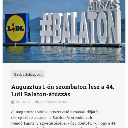
Szabadidősport
Augusztus 1-én szombaton lesz a 44.
Lidl Balaton-átúszás
2026.07.31.
Nincs hozzászólás
A HungaroMet siófoki obszervatóriumának időjárás-
előrejelzése alapján – a Balatoni Vízirendészeti
Rendőrkapitány egyetértésével – úgy döntöttünk, hogy a 44.