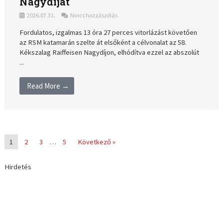
Nagydíjat
2026.07.31.
Nincs hozzászólás
Fordulatos, izgalmas 13 óra 27 perces vitorlázást követően
az RSM katamarán szelte át elsőként a célvonalat az 58.
Kékszalag Raiffeisen Nagydíjon, elhódítva ezzel az abszolút
...
Read More →
1
2
3
…
5
Következő »
Hirdetés