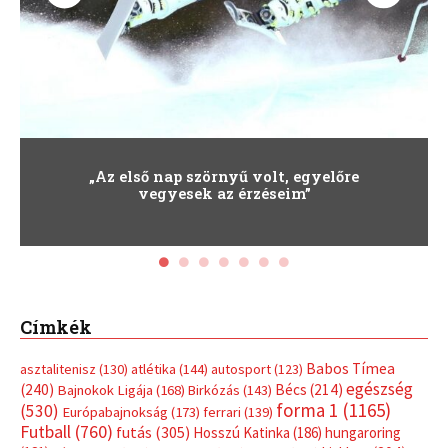
„Az első nap szörnyű volt, egyelőre
vegyesek az érzéseim”
Címkék
Babos Tímea
asztalitenisz
(130)
atlétika
(144)
autosport
(123)
egészség
(240)
Bécs
(214)
Bajnokok Ligája
(168)
Birkózás
(143)
forma 1
(1165)
(530)
Európabajnokság
(173)
ferrari
(139)
Futball
(760)
futás
(305)
Hosszú Katinka
(186)
hungaroring