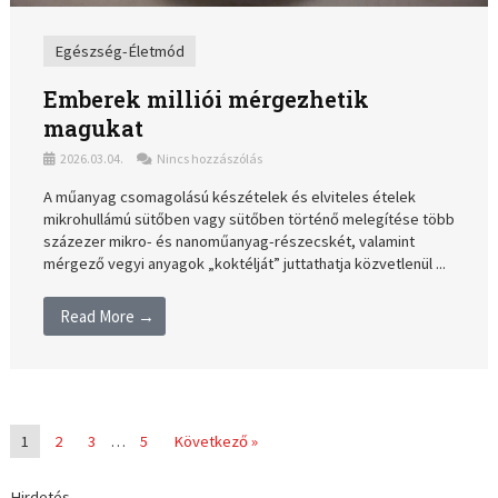
Egészség-Életmód
Emberek milliói mérgezhetik
magukat
2026.03.04.
Nincs hozzászólás
A műanyag csomagolású készételek és elviteles ételek
mikrohullámú sütőben vagy sütőben történő melegítése több
százezer mikro- és nanoműanyag-részecskét, valamint
mérgező vegyi anyagok „koktélját” juttathatja közvetlenül ...
Read More →
1
2
3
…
5
Következő »
Hirdetés