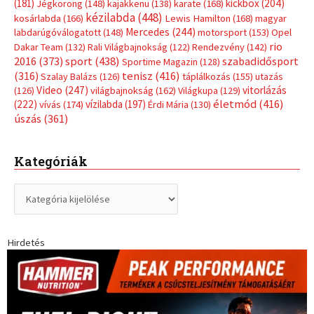
(181)
kickbox
(204)
Jégkorong
(148)
kajakkenu
(138)
karate
(168)
kézilabda
(448)
kosárlabda
(166)
Lewis Hamilton
(168)
magyar
Mercedes
(244)
labdarúgóválogatott
(148)
motorsport
(153)
Opel
rio
Dakar Team
(132)
Rali Világbajnokság
(122)
Rendezvény
(142)
sport
(438)
2016
(373)
szabadidősport
Sportime Magazin
(128)
(316)
tenisz
(416)
Szalay Balázs
(126)
táplálkozás
(155)
utazás
Video
(247)
vitorlázás
(126)
világbajnokság
(162)
Világkupa
(129)
életmód
(416)
(222)
vívás
(174)
vízilabda
(197)
Érdi Mária
(130)
úszás
(361)
Kategóriák
Kategóriák
Hirdetés