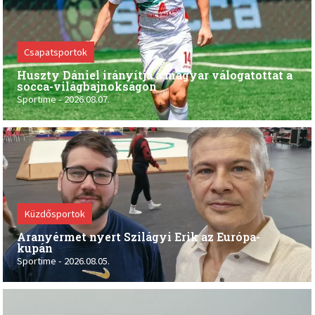
Posted
on
Csapatsportok
Huszty Dániel irányítja a magyar válogatottat a
socca-világbajnokságon
Sportime
2026.08.07.
Posted
on
Küzdősportok
Aranyérmet nyert Szilágyi Erik az Európa-
kupán
Sportime
2026.08.05.