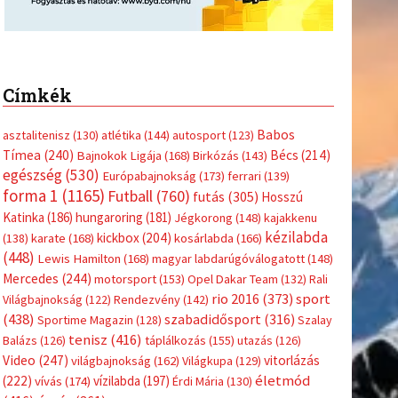
Címkék
Babos
asztalitenisz
(130)
atlétika
(144)
autosport
(123)
Tímea
(240)
Bécs
(214)
Bajnokok Ligája
(168)
Birkózás
(143)
egészség
(530)
Európabajnokság
(173)
ferrari
(139)
forma 1
(1165)
Futball
(760)
futás
(305)
Hosszú
Katinka
(186)
hungaroring
(181)
Jégkorong
(148)
kajakkenu
kézilabda
kickbox
(204)
(138)
karate
(168)
kosárlabda
(166)
(448)
Lewis Hamilton
(168)
magyar labdarúgóválogatott
(148)
Mercedes
(244)
motorsport
(153)
Opel Dakar Team
(132)
Rali
sport
rio 2016
(373)
Világbajnokság
(122)
Rendezvény
(142)
(438)
szabadidősport
(316)
Sportime Magazin
(128)
Szalay
tenisz
(416)
Balázs
(126)
táplálkozás
(155)
utazás
(126)
Video
(247)
vitorlázás
világbajnokság
(162)
Világkupa
(129)
életmód
(222)
vívás
(174)
vízilabda
(197)
Érdi Mária
(130)