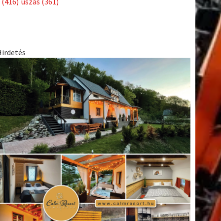
(416)
úszás
(361)
Hirdetés