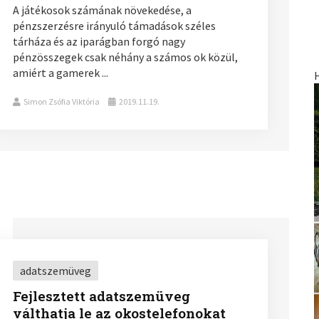
A játékosok számának növekedése, a
pénzszerzésre irányuló támadások széles
tárháza és az iparágban forgó nagy
pénzösszegek csak néhány a számos ok közül,
amiért a gamerek ...
Simon Zsófia Viktória
2019.11.19.
adatszemüveg
Fejlesztett adatszemüveg
válthatja le az okostelefonokat