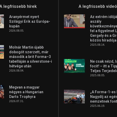
A legfrissebb hírek
A legfrissebb vide
Aranyérmet nyert
Az extrém időjá
Szilágyi Erik az Európa-
aszály
kupán
következményei
2026.08.05.
fel a figyelmet 
Gergely és a G
közös híradója
2025.08.14.
Molnár Martin újabb
dobogót szerzett, már
második a brit Forma–3
tabelláján a silverstone-i
Ne csak nézd, l
hétvége után
focit! – itt a Ti
2026.08.04.
Teljes Terjede
2025.08.05.
Megvan a magyar
négyes a Hungarian
„A Forma-1-es
Darts Trophyra
Nagydíj az egé
2026.07.31.
nemzetnek fon
2025.06.19.