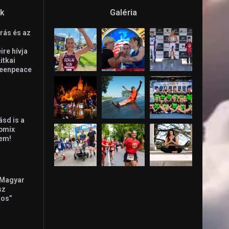
ók
Galéria
rás és az
re hívja
Litkai
reenpeace
ásd is a
ppmix
lem!
 Magyar
sz
tos”