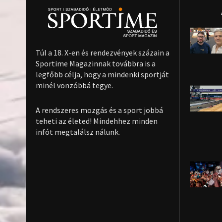
Túl a 18. X-en és rendezvények százain a
Sportime Magazinnak továbbra is a
legfőbb célja, hogy a mindenki sportját
minél vonzóbbá tegye.
A rendszeres mozgás és a sport jobbá
teheti az életed! Mindehhez minden
infót megtalálsz nálunk.