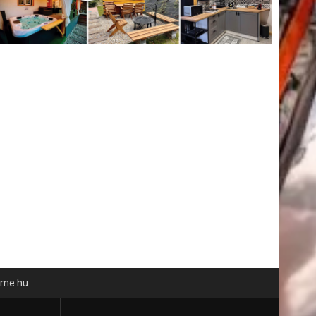
time.hu