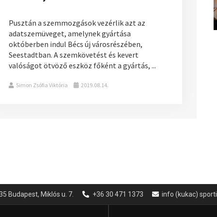
Pusztán a szemmozgások vezérlik azt az
adatszemüveget, amelynek gyártása
októberben indul Bécs új városrészében,
Seestadtban. A szemkövetést és kevert
valóságot ötvöző eszköz főként a gyártás, ...
Simon Zsófia Viktória
2019.08.14.
35 Budapest, Miklós u. 7.
+36 30 471 1373
info (kukac) spor