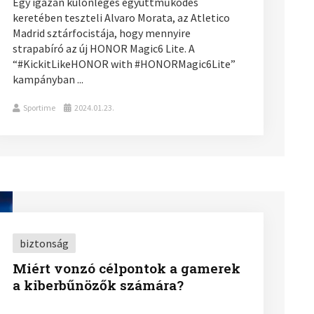
Egy igazán különleges együttműködés
keretében teszteli Alvaro Morata, az Atletico
Madrid sztárfocistája, hogy mennyire
strapabíró az új HONOR Magic6 Lite. A
“#KickitLikeHONOR with #HONORMagic6Lite”
kampányban ...
Sportime
2024.01.23.
biztonság
Miért vonzó célpontok a gamerek
a kiberbűnözők számára?