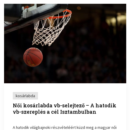
kosárlabda
Női kosárlabda vb-selejtező – A hatodik
vb-szereplés a cél Isztambulban
A hatodik világbajnoki részvételéért küzd meg a magyar női