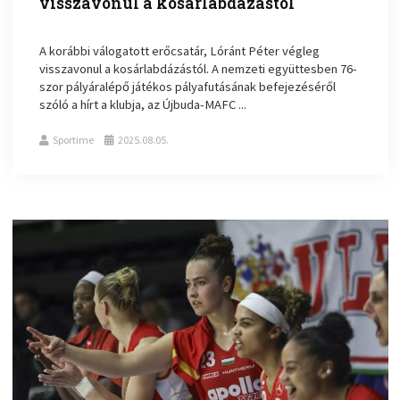
visszavonul a kosárlabdázástól
A korábbi válogatott erőcsatár, Lóránt Péter végleg
visszavonul a kosárlabdázástól. A nemzeti együttesben 76-
szor pályáralépő játékos pályafutásának befejezéséről
szóló a hírt a klubja, az Újbuda-MAFC ...
Sportime
2025.08.05.