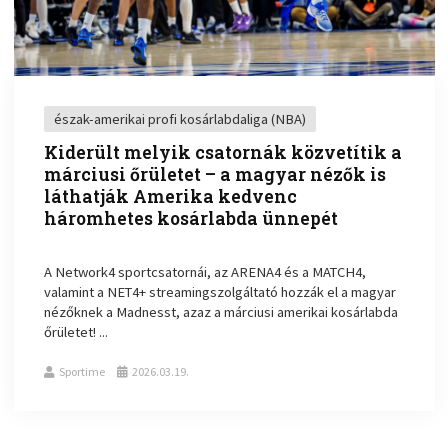
észak-amerikai profi kosárlabdaliga (NBA)
Kiderült melyik csatornák közvetítik a
márciusi őrületet – a magyar nézők is
láthatják Amerika kedvenc
háromhetes kosárlabda ünnepét
A Network4 sportcsatornái, az ARENA4 és a MATCH4,
valamint a NET4+ streamingszolgáltató hozzák el a magyar
nézőknek a Madnesst, azaz a márciusi amerikai kosárlabda
őrületet! ...
Sportime
2026.03.19.