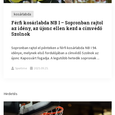
kosárlabda
Férfi kosárlabda NB I – Sopronban rajtol
az idény, az újonc ellen kezd a címvédő
Szolnok
Sopronban rajtol el pénteken a férfi kosárlabda NB I 94.
idénye, melynek első fordulójában a címvédő Szolnok az
újonc Kaposvárt fogadja. A legutóbb hetedik soproniak ...
Sportime
2025.09.25.
Hirdetés