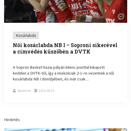
Kosárlabda
Női kosárlabda NB I – Soproni sikerével
a címvédés küszöbén a DVTK
A Sopron Basket hazai pályán kilenc ponttal kikapott
kedden a DVTK-tól, így a miskolciak 2-1-re vezetnek a női
kosárlabda NB I döntőjében, és már csak ...
Sportime
2025.04.23.
Hirdetés