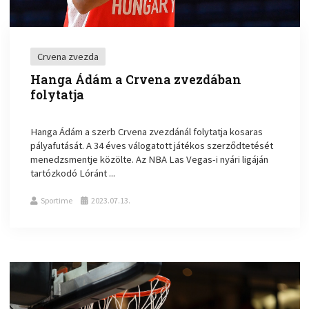
Crvena zvezda
Hanga Ádám a Crvena zvezdában
folytatja
Hanga Ádám a szerb Crvena zvezdánál folytatja kosaras
pályafutását. A 34 éves válogatott játékos szerződtetését
menedzsmentje közölte. Az NBA Las Vegas-i nyári ligáján
tartózkodó Lóránt ...
Sportime
2023.07.13.