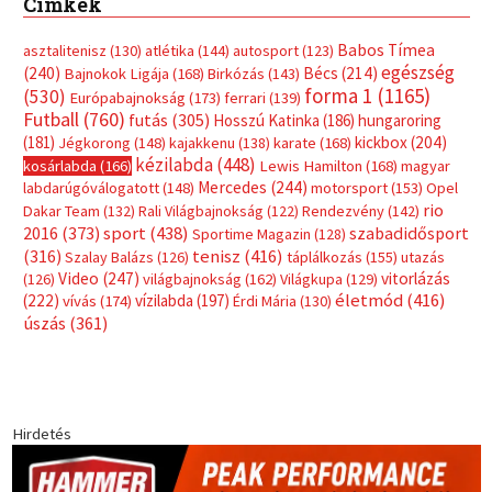
Címkék
Babos Tímea
asztalitenisz
(130)
atlétika
(144)
autosport
(123)
egészség
(240)
Bécs
(214)
Bajnokok Ligája
(168)
Birkózás
(143)
forma 1
(1165)
(530)
Európabajnokság
(173)
ferrari
(139)
Futball
(760)
futás
(305)
Hosszú Katinka
(186)
hungaroring
(181)
kickbox
(204)
Jégkorong
(148)
kajakkenu
(138)
karate
(168)
kézilabda
(448)
kosárlabda
(166)
Lewis Hamilton
(168)
magyar
Mercedes
(244)
labdarúgóválogatott
(148)
motorsport
(153)
Opel
rio
Dakar Team
(132)
Rali Világbajnokság
(122)
Rendezvény
(142)
sport
(438)
2016
(373)
szabadidősport
Sportime Magazin
(128)
(316)
tenisz
(416)
Szalay Balázs
(126)
táplálkozás
(155)
utazás
Video
(247)
vitorlázás
(126)
világbajnokság
(162)
Világkupa
(129)
életmód
(416)
(222)
vívás
(174)
vízilabda
(197)
Érdi Mária
(130)
úszás
(361)
Hirdetés