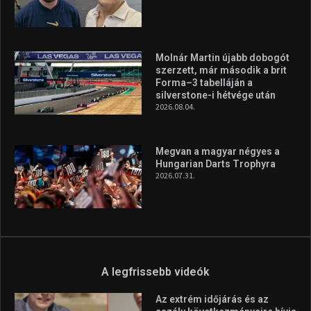
Molnár Martin újabb dobogót
szerzett, már második a brit
Forma–3 tabelláján a
silverstone-i hétvége után
2026.08.04.
Megvan a magyar négyes a
Hungarian Darts Trophyra
2026.07.31.
A legfrissebb videók
Az extrém időjárás és az