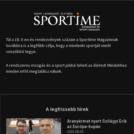
Túl a 18. X-en és rendezvények százain a Sportime Magazinnak
továbbra is a legfőbb célja, hogy a mindenki sportját minél
vonzóbbá tegye.
A rendszeres mozgás és a sport jobbá teheti az életed! Mindehhez
minden infót megtalálsz nálunk.
A legfrissebb hírek
Aranyérmet nyert Szilágyi Erik
az Európa-kupán
2026.08.05.