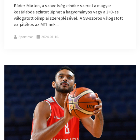
Báder Márton, a szövetség elnöke szerint a magyar
kosárlabda szintet léphet a hagyományos vagy a 3×3-as
válogatott olimpiai szereplésével. A 98-szoros válogatott
ex-játékos az MTI-nek ...
Sportime
2024.01.10.