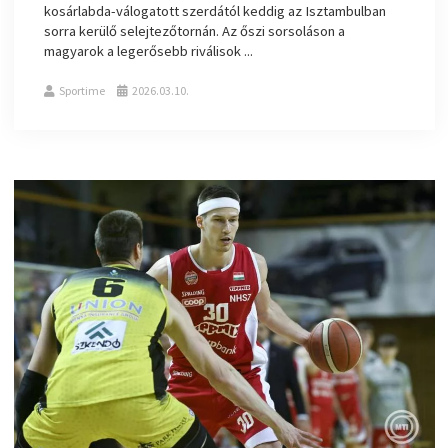
kosárlabda-válogatott szerdától keddig az Isztambulban
sorra kerülő selejtezőtornán. Az őszi sorsoláson a
magyarok a legerősebb riválisok ...
Sportime
2026.03.10.