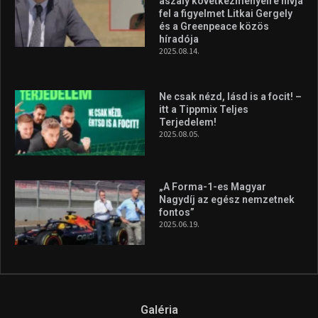
aszály következményeire hívja
fel a figyelmet Litkai Gergely
és a Greenpeace közös
híradója
2025.08.14.
Ne csak nézd, lásd is a focit! –
itt a Tippmix Teljes
Terjedelem!
2025.08.05.
„A Forma-1-es Magyar
Nagydíj az egész nemzetnek
fontos”
2025.06.19.
Galéria