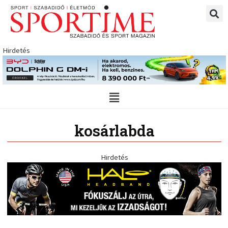
Skip
to
content
Hirdetés
Main
Menu
kosárlabda
Hirdetés