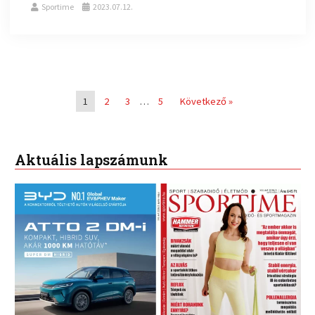
Sportime
2023.07.12.
1
2
3
…
5
Következő »
Aktuális lapszámunk