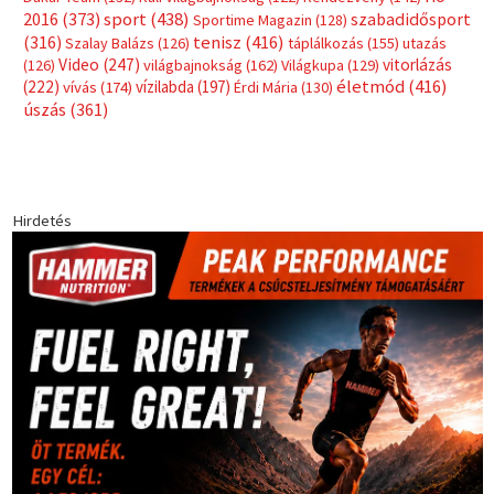
sport
(438)
2016
(373)
szabadidősport
Sportime Magazin
(128)
(316)
tenisz
(416)
Szalay Balázs
(126)
táplálkozás
(155)
utazás
Video
(247)
vitorlázás
(126)
világbajnokság
(162)
Világkupa
(129)
életmód
(416)
(222)
vívás
(174)
vízilabda
(197)
Érdi Mária
(130)
úszás
(361)
Hirdetés