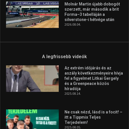
Molnár Martin újabb dobogót
szerzett, már második a brit
Forma–3 tabelláján a
silverstone-i hétvége után
2026.08.04.
A legfrissebb videók
Az extrém időjárás és az
aszály következményeire hívja
fel a figyelmet Litkai Gergely
és a Greenpeace közös
híradója
2025.08.14.
Ne csak nézd, lásd is a focit! –
itt a Tippmix Teljes
Terjedelem!
2025.08.05.