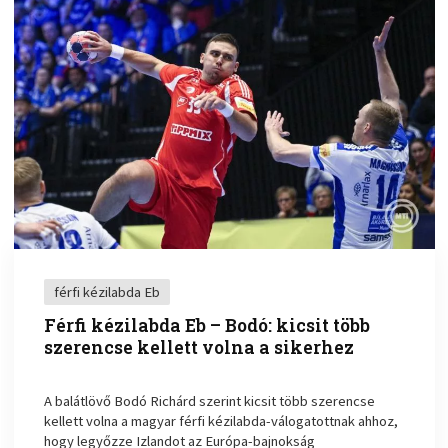
férfi kézilabda Eb
Férfi kézilabda Eb – Bodó: kicsit több
szerencse kellett volna a sikerhez
A balátlövő Bodó Richárd szerint kicsit több szerencse
kellett volna a magyar férfi kézilabda-válogatottnak ahhoz,
hogy legyőzze Izlandot az Európa-bajnokság