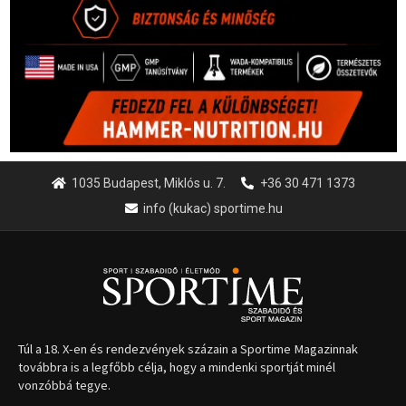
1035 Budapest, Miklós u. 7.
+36 30 471 1373
info (kukac) sportime.hu
Túl a 18. X-en és rendezvények százain a Sportime Magazinnak
továbbra is a legfőbb célja, hogy a mindenki sportját minél
vonzóbbá tegye.