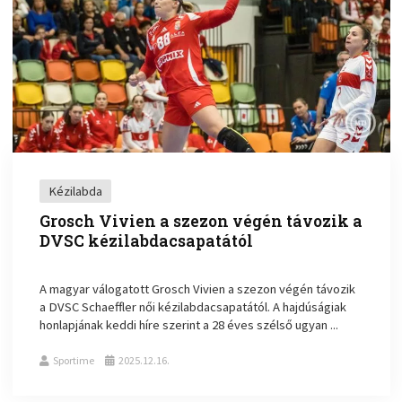
Kézilabda
Grosch Vivien a szezon végén távozik a
DVSC kézilabdacsapatától
A magyar válogatott Grosch Vivien a szezon végén távozik
a DVSC Schaeffler női kézilabdacsapatától. A hajdúságiak
honlapjának keddi híre szerint a 28 éves szélső ugyan ...
Sportime
2025.12.16.