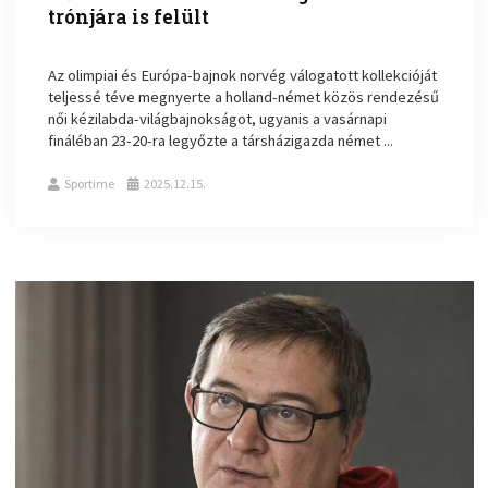
trónjára is felült
Az olimpiai és Európa-bajnok norvég válogatott kollekcióját
teljessé téve megnyerte a holland-német közös rendezésű
női kézilabda-világbajnokságot, ugyanis a vasárnapi
fináléban 23-20-ra legyőzte a társházigazda német ...
Sportime
2025.12.15.