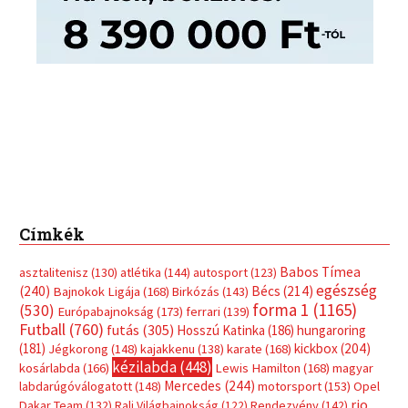
Címkék
Babos Tímea
asztalitenisz
(130)
atlétika
(144)
autosport
(123)
egészség
(240)
Bécs
(214)
Bajnokok Ligája
(168)
Birkózás
(143)
forma 1
(1165)
(530)
Európabajnokság
(173)
ferrari
(139)
Futball
(760)
futás
(305)
Hosszú Katinka
(186)
hungaroring
(181)
kickbox
(204)
Jégkorong
(148)
kajakkenu
(138)
karate
(168)
kézilabda
(448)
kosárlabda
(166)
Lewis Hamilton
(168)
magyar
Mercedes
(244)
labdarúgóválogatott
(148)
motorsport
(153)
Opel
rio
Dakar Team
(132)
Rali Világbajnokság
(122)
Rendezvény
(142)