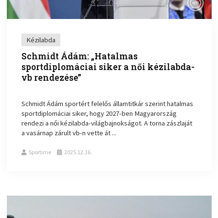
Kézilabda
Schmidt Ádám: „Hatalmas
sportdiplomáciai siker a női kézilabda-
vb rendezése”
Schmidt Ádám sportért felelős államtitkár szerint hatalmas
sportdiplomáciai siker, hogy 2027-ben Magyarország
rendezi a női kézilabda-világbajnokságot. A torna zászlaját
a vasárnap zárult vb-n vette át ...
Sportime
2025.12.16.