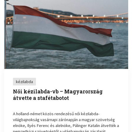
kézilabda
Női kézilabda-vb – Magyarország
átvette a stafétabotot
A holland-német közös rendezésű női kézilabda-
világbajnokság vasárnapi zárónapján a magyar szövetség
elnöke, Ilyés Ferenc és alelnöke, Pálinger Katalin átvették a
nemzetközi szövetségtől a világbajnokság zászlaját, ...