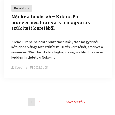
Kézilabda
Női kézilabda-vb – Kilenc Eb-
bronzérmes hiányzik a magyarok
szűkített keretéből
Kilenc Európa-bajnoki bronzérmes hiányzik a magyar női
kézilabda-válogatott szűkített, 18 fős keretéből, amelyet a
november 26-án kezdődő világbajnokságra állított össze és
kedden hirdetett ki Golovin ...
Sportime
2025.11.05.
1
2
3
…
5
Következő »