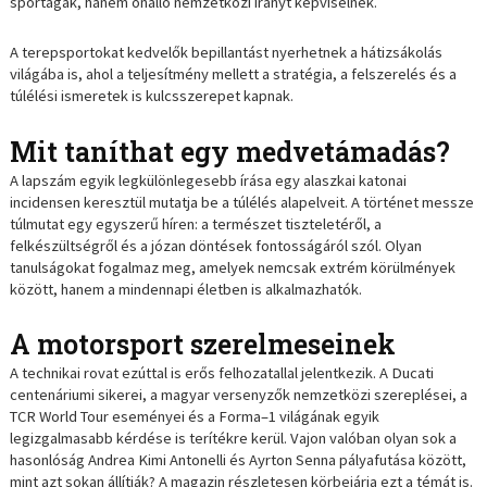
sportágak, hanem önálló nemzetközi irányt képviselnek.
A terepsportokat kedvelők bepillantást nyerhetnek a hátizsákolás
világába is, ahol a teljesítmény mellett a stratégia, a felszerelés és a
túlélési ismeretek is kulcsszerepet kapnak.
Mit taníthat egy medvetámadás?
A lapszám egyik legkülönlegesebb írása egy alaszkai katonai
incidensen keresztül mutatja be a túlélés alapelveit. A történet messze
túlmutat egy egyszerű híren: a természet tiszteletéről, a
felkészültségről és a józan döntések fontosságáról szól. Olyan
tanulságokat fogalmaz meg, amelyek nemcsak extrém körülmények
között, hanem a mindennapi életben is alkalmazhatók.
A motorsport szerelmeseinek
A technikai rovat ezúttal is erős felhozatallal jelentkezik. A Ducati
centenáriumi sikerei, a magyar versenyzők nemzetközi szereplései, a
TCR World Tour eseményei és a Forma–1 világának egyik
legizgalmasabb kérdése is terítékre kerül. Vajon valóban olyan sok a
hasonlóság Andrea Kimi Antonelli és Ayrton Senna pályafutása között,
mint azt sokan állítják? A magazin részletesen körbejárja ezt a témát is.