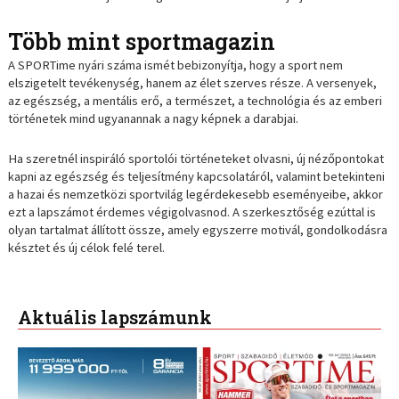
Több mint sportmagazin
A SPORTime nyári száma ismét bebizonyítja, hogy a sport nem
elszigetelt tevékenység, hanem az élet szerves része. A versenyek,
az egészség, a mentális erő, a természet, a technológia és az emberi
történetek mind ugyanannak a nagy képnek a darabjai.
Ha szeretnél inspiráló sportolói történeteket olvasni, új nézőpontokat
kapni az egészség és teljesítmény kapcsolatáról, valamint betekinteni
a hazai és nemzetközi sportvilág legérdekesebb eseményeibe, akkor
ezt a lapszámot érdemes végigolvasnod. A szerkesztőség ezúttal is
olyan tartalmat állított össze, amely egyszerre motivál, gondolkodásra
késztet és új célok felé terel.
Aktuális lapszámunk