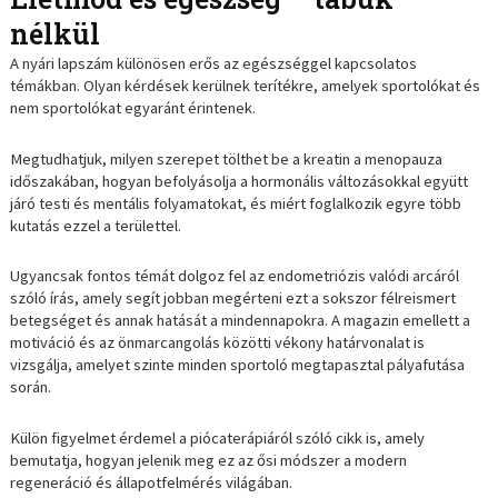
nélkül
A nyári lapszám különösen erős az egészséggel kapcsolatos
témákban. Olyan kérdések kerülnek terítékre, amelyek sportolókat és
nem sportolókat egyaránt érintenek.
Megtudhatjuk, milyen szerepet tölthet be a kreatin a menopauza
időszakában, hogyan befolyásolja a hormonális változásokkal együtt
járó testi és mentális folyamatokat, és miért foglalkozik egyre több
kutatás ezzel a területtel.
Ugyancsak fontos témát dolgoz fel az endometriózis valódi arcáról
szóló írás, amely segít jobban megérteni ezt a sokszor félreismert
betegséget és annak hatását a mindennapokra. A magazin emellett a
motiváció és az önmarcangolás közötti vékony határvonalat is
vizsgálja, amelyet szinte minden sportoló megtapasztal pályafutása
során.
Külön figyelmet érdemel a piócaterápiáról szóló cikk is, amely
bemutatja, hogyan jelenik meg ez az ősi módszer a modern
regeneráció és állapotfelmérés világában.