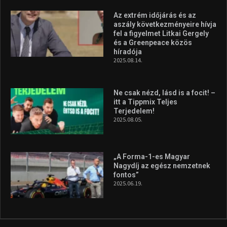
silverstone-i hétvége után
2026.08.04.
Megvan a magyar négyes a
Hungarian Darts Trophyra
2026.07.31.
A legfrissebb videók
Az extrém időjárás és az
aszály következményeire hívja
fel a figyelmet Litkai Gergely
és a Greenpeace közös
híradója
2025.08.14.