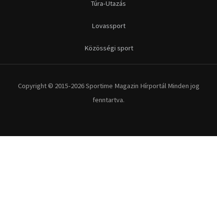
Futás
Kerékpár
Extrém Sportok
Fitnesz
Egyéb szabadidősport
Túra-Utazás
Lovassport
Közösségi sport