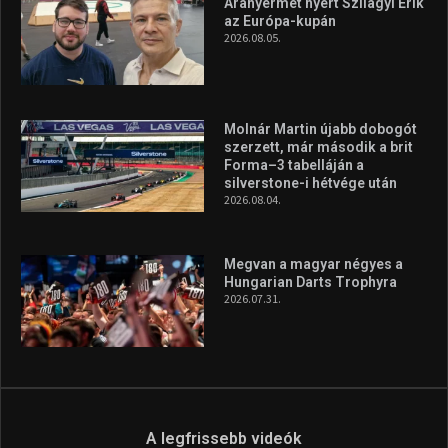
Túl a 18. X-en és rendezvények százain a Sportime Magazinnak
továbbra is a legfőbb célja, hogy a mindenki sportját minél
vonzóbbá tegye.
A rendszeres mozgás és a sport jobbá teheti az életed! Mindehhez
minden infót megtalálsz nálunk.
A legfrissebb hírek
Aranyérmet nyert Szilágyi Erik
az Európa-kupán
2026.08.05.
Molnár Martin újabb dobogót
szerzett, már második a brit
Forma–3 tabelláján a