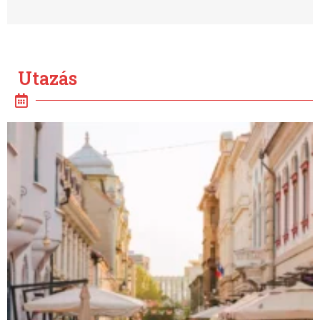
5 tipp + 5 érdekesség: Hogyan válasszunk a
nyári sportoláshoz napszemüveget?
2026.07.22.
Utazás