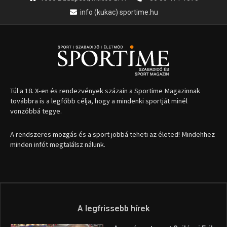
Egyre több magyar turista fedezi fel Temesvárt
2026.07.28.
1035 Budapest, Miklós u. 7.
+36 30 471 1373
info (kukac) sportime.hu