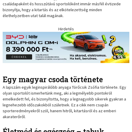
családapaként és hosszútávú sportolóként immár másfél évtizede
bizonyítja, hogy a kitartás és az elkötelezettség minden
élethelyzetben utat talál magának.
Hirdetés
Egy magyar csoda története
A lapszám egyik leginspirálóbb anyaga Törőcsik Zsófia története. Egy
olyan sportolót ismerhetünk meg, aki a legmélyebb pontokról
emelkedett fel, és bizonyította, hogy a legnagyobb sikerek gyakran a
legnehezebb időszakokból születnek. Ez a cikk nem csupán
sporteredményekről szól, hanem hitről, kitartásról és az emberi
akaraterőről.
Életmód és egészség – tabuk