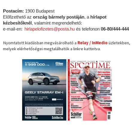
Kategóriák
Kategóriák
Előfizetési lehetőségek:
Csekkes fizetéssel az alábbi lehetőségeken a
Magyar Posta
Zrt. Hírlap Igazgatóságán
Postacím:
1900 Budapest
Előfizethető az
ország bármely postáján
, a
hírlapot
kézbesítőknél
,
valamint megrendelhető:
e-mail-en:
hirlapelofizetes@posta.hu
és telefonon
06-80/444-444
Nyomtatott kiadásban megvásárolható a
Relay /
InMedio
üzletekben,
melyek elérhetőségei megtalálhatók a linkre kattintva.