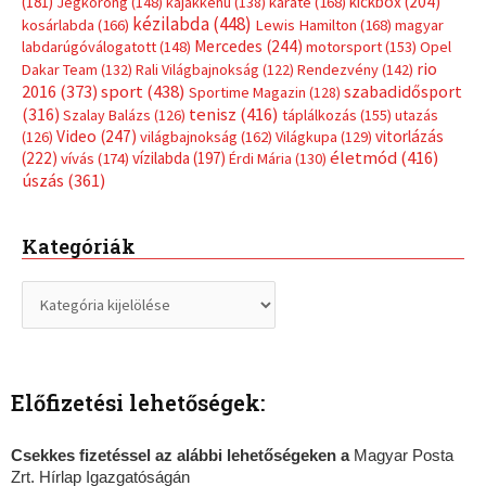
Címkék
Babos Tímea
asztalitenisz
(130)
atlétika
(144)
autosport
(123)
egészség
(240)
Bécs
(214)
Bajnokok Ligája
(168)
Birkózás
(143)
forma 1
(1165)
(530)
Európabajnokság
(173)
ferrari
(139)
Futball
(760)
futás
(305)
Hosszú Katinka
(186)
hungaroring
(181)
kickbox
(204)
Jégkorong
(148)
kajakkenu
(138)
karate
(168)
kézilabda
(448)
kosárlabda
(166)
Lewis Hamilton
(168)
magyar
Mercedes
(244)
labdarúgóválogatott
(148)
motorsport
(153)
Opel
rio
Dakar Team
(132)
Rali Világbajnokság
(122)
Rendezvény
(142)
sport
(438)
2016
(373)
szabadidősport
Sportime Magazin
(128)
(316)
tenisz
(416)
Szalay Balázs
(126)
táplálkozás
(155)
utazás
Video
(247)
vitorlázás
(126)
világbajnokság
(162)
Világkupa
(129)
életmód
(416)
(222)
vívás
(174)
vízilabda
(197)
Érdi Mária
(130)
úszás
(361)