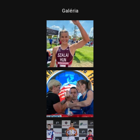
Ne csak nézd, lásd is a focit! –
itt a Tippmix Teljes
Terjedelem!
2025.08.05.
„A Forma-1-es Magyar
Nagydíj az egész nemzetnek
fontos”
2025.06.19.
Galéria