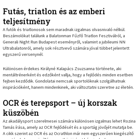
Futás, triatlon és az emberi
teljesítmény
A futók és triatlonosok sem maradnak izgalmas olvasnivaló nélkül.
Beszámolókat találunk a Balatonman Fűzfő Triatlon Fesztiválról, a
Generali Night Run Budapest eseményről, valamint a jubileumi NN
Ultrabalatonról, amely sok résztvevő számára jóval többet jelentett
egyszerű versenynél.
Különösen érdekes Királyné Kalapács Zsuzsanna története, aki
mentáltrénerként és edzőként vallja, hogy a fejlődés minden esetben
fejben kezdődik. Gondolatai nemcsak sportolóknak szolgálhatnak
inspirációként, hanem mindenkinek, aki változtatni szeretne az életén.
OCR és terepsport – új korszak
küszöbén
Az akadálysport szerelmesei számára különösen izgalmas lehet Rozina
Tamás írása, amely az OCR fejlődését és a sportág jövőjét mutatja be.
A cikk szerint az OCR és az Ocrathlon már nem egyszerűen kiegészítő