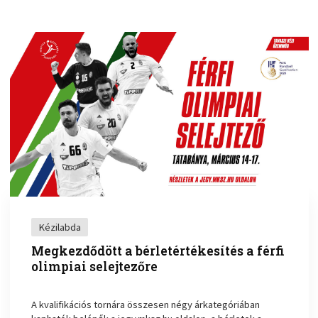
Kézilabda
Megkezdődött a bérletértékesítés a férfi
olimpiai selejtezőre
A kvalifikációs tornára összesen négy árkategóriában