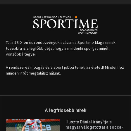
Túl a 18. X-en és rendezvények százain a Sportime Magazinnak
továbbra is a legfőbb célja, hogy a mindenki sportját minél
vonzóbbá tegye.
A rendszeres mozgás és a sport jobbá teheti az életed! Mindehhez
minden infót megtalálsz nálunk.
A legfrissebb hírek
Huszty Dániel irányítja a
magyar válogatottat a socca-