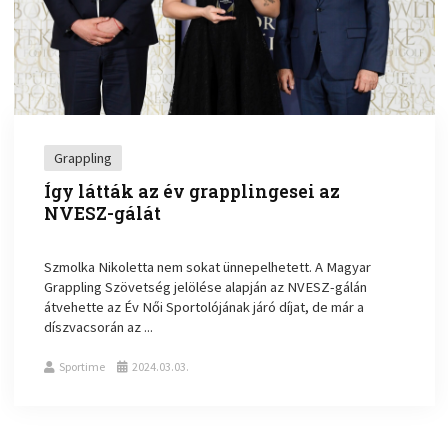
Grappling
Így látták az év grapplingesei az
NVESZ-gálát
Szmolka Nikoletta nem sokat ünnepelhetett. A Magyar
Grappling Szövetség jelölése alapján az NVESZ-gálán
átvehette az Év Női Sportolójának járó díjat, de már a
díszvacsorán az ...
Sportime
2024.03.03.