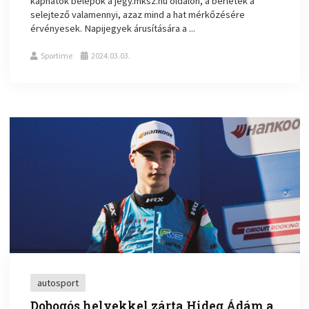
kaphatók belépők a jegy.mksz.hu oldalon, a bérletek a
selejtező valamennyi, azaz mind a hat mérkőzésére
érvényesek. Napijegyek árusítására a ...
Sportime
2024.03.03.
autosport
Dobogós helyekkel zárta Hideg Ádám a