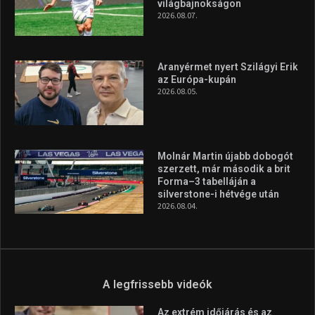
világbajnokságon
2026.08.07.
Aranyérmet nyert Szilágyi Erik
az Európa-kupán
2026.08.05.
Molnár Martin újabb dobogót
szerzett, már második a brit
Forma–3 tabelláján a
silverstone-i hétvége után
2026.08.04.
A legfrissebb videók
Az extrém időjárás és az