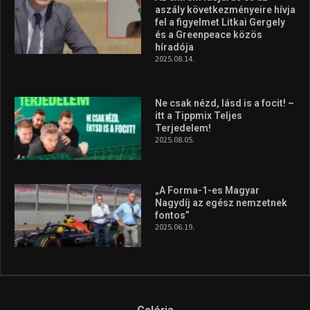
aszály következményeire hívja
fel a figyelmet Litkai Gergely
és a Greenpeace közös
híradója
2025.08.14.
Ne csak nézd, lásd is a focit! –
itt a Tippmix Teljes
Terjedelem!
2025.08.05.
„A Forma-1-es Magyar
Nagydíj az egész nemzetnek
fontos”
2025.06.19.