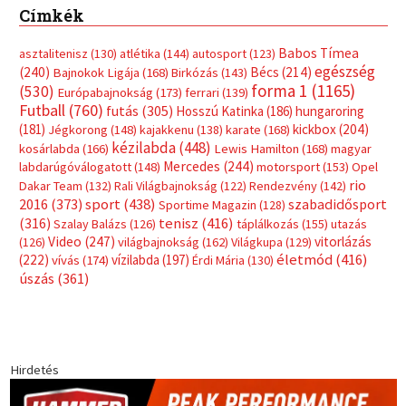
Címkék
Babos Tímea
asztalitenisz
(130)
atlétika
(144)
autosport
(123)
egészség
(240)
Bécs
(214)
Bajnokok Ligája
(168)
Birkózás
(143)
forma 1
(1165)
(530)
Európabajnokság
(173)
ferrari
(139)
Futball
(760)
futás
(305)
Hosszú Katinka
(186)
hungaroring
(181)
kickbox
(204)
Jégkorong
(148)
kajakkenu
(138)
karate
(168)
kézilabda
(448)
kosárlabda
(166)
Lewis Hamilton
(168)
magyar
Mercedes
(244)
labdarúgóválogatott
(148)
motorsport
(153)
Opel
rio
Dakar Team
(132)
Rali Világbajnokság
(122)
Rendezvény
(142)
sport
(438)
2016
(373)
szabadidősport
Sportime Magazin
(128)
(316)
tenisz
(416)
Szalay Balázs
(126)
táplálkozás
(155)
utazás
Video
(247)
vitorlázás
(126)
világbajnokság
(162)
Világkupa
(129)
életmód
(416)
(222)
vívás
(174)
vízilabda
(197)
Érdi Mária
(130)
úszás
(361)
Hirdetés