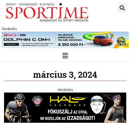
Skip
to
content
Hirdetés
Main
Menu
március 3, 2024
Hirdetés