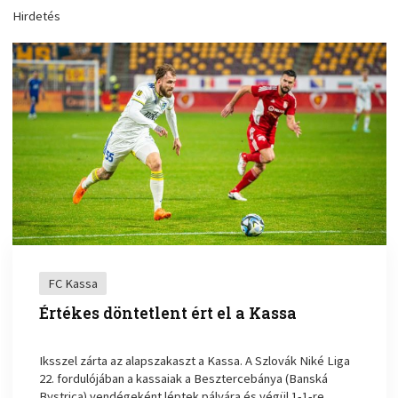
Hirdetés
FC Kassa
Értékes döntetlent ért el a Kassa
Iksszel zárta az alapszakaszt a Kassa. A Szlovák Niké Liga
22. fordulójában a kassaiak a Besztercebánya (Banská
Bystrica) vendégeként léptek pályára és végül 1-1-re