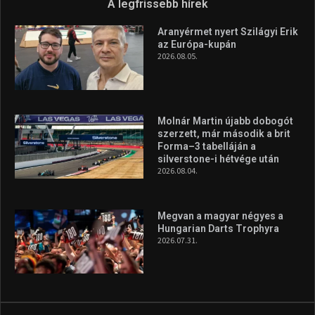
Túl a 18. X-en és rendezvények százain a Sportime Magazinnak
továbbra is a legfőbb célja, hogy a mindenki sportját minél
vonzóbbá tegye.
A rendszeres mozgás és a sport jobbá teheti az életed! Mindehhez
minden infót megtalálsz nálunk.
A legfrissebb hírek
Aranyérmet nyert Szilágyi Erik
az Európa-kupán
2026.08.05.
Molnár Martin újabb dobogót