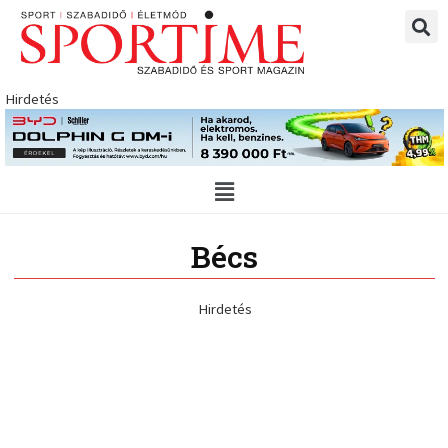
Skip
to
content
Hirdetés
Main
Menu
Bécs
Hirdetés