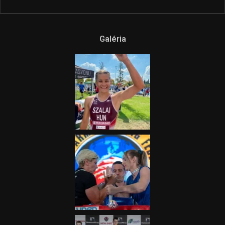
Ne csak nézd, lásd is a focit! –
itt a Tippmix Teljes
Terjedelem!
2025.08.05.
„A Forma-1-es Magyar
Nagydíj az egész nemzetnek
fontos”
2025.06.19.
Galéria