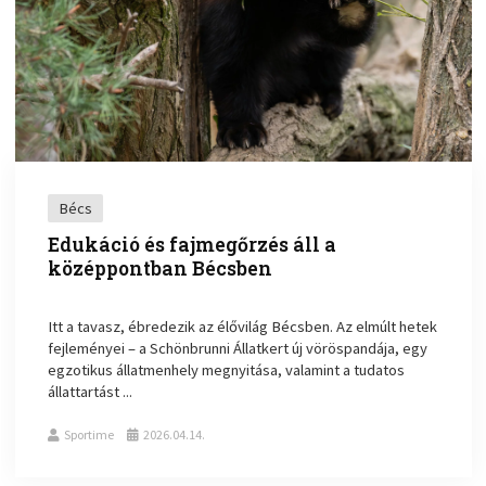
Bécs
Edukáció és fajmegőrzés áll a
középpontban Bécsben
Itt a tavasz, ébredezik az élővilág Bécsben. Az elmúlt hetek
fejleményei – a Schönbrunni Állatkert új vöröspandája, egy
egzotikus állatmenhely megnyitása, valamint a tudatos
állattartást ...
Sportime
2026.04.14.