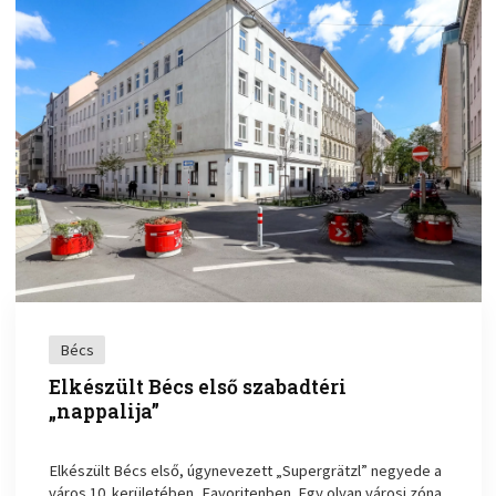
Bécs
Elkészült Bécs első szabadtéri
„nappalija”
Elkészült Bécs első, úgynevezett „Supergrätzl” negyede a
város 10. kerületében, Favoritenben. Egy olyan városi zóna