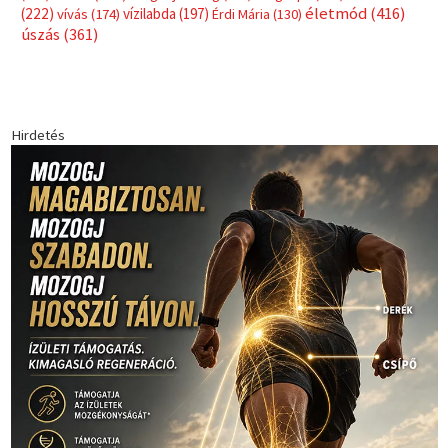
Címkék
Babos Tímea
asztalitenisz
(130)
atlétika
(144)
autosport
(123)
egészség
(240)
Bécs
(214)
Bajnokok Ligája
(168)
Birkózás
(143)
forma 1
(1165)
(530)
Európabajnokság
(173)
ferrari
(139)
Futball
(760)
futás
(305)
Hosszú Katinka
(186)
hungaroring
(181)
kickbox
(204)
Jégkorong
(148)
kajakkenu
(138)
karate
(168)
kézilabda
(448)
kosárlabda
(166)
Lewis Hamilton
(168)
magyar
Mercedes
(244)
labdarúgóválogatott
(148)
motorsport
(153)
Opel
rio
Dakar Team
(132)
Rali Világbajnokság
(122)
Rendezvény
(142)
sport
(438)
2016
(373)
szabadidősport
Sportime Magazin
(128)
(316)
tenisz
(416)
Szalay Balázs
(126)
táplálkozás
(155)
utazás
Video
(247)
vitorlázás
(126)
világbajnokság
(162)
Világkupa
(129)
életmód
(416)
(222)
vívás
(174)
vízilabda
(197)
Érdi Mária
(130)
úszás
(361)
Hirdetés