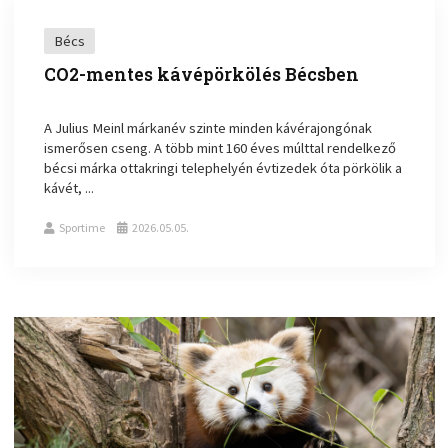
Bécs
CO2-mentes kávépörkölés Bécsben
A Julius Meinl márkanév szinte minden kávérajongónak
ismerősen cseng. A több mint 160 éves múlttal rendelkező
bécsi márka ottakringi telephelyén évtizedek óta pörkölik a
kávét, ...
Sportime
2026.05.05.