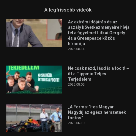
szerzett, már második a brit
Forma–3 tabelláján a
silverstone-i hétvége után
2026.08.04.
Megvan a magyar négyes a
Hungarian Darts Trophyra
2026.07.31.
A legfrissebb videók
Az extrém időjárás és az
aszály következményeire hívja
fel a figyelmet Litkai Gergely
és a Greenpeace közös
híradója
2025.08.14.