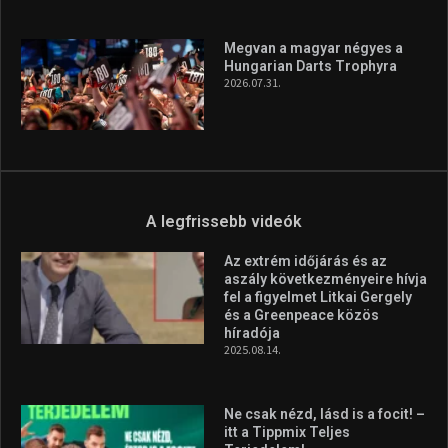
Megvan a magyar négyes a
Hungarian Darts Trophyra
2026.07.31.
A legfrissebb videók
Az extrém időjárás és az
aszály következményeire hívja
fel a figyelmet Litkai Gergely
és a Greenpeace közös
híradója
2025.08.14.
Ne csak nézd, lásd is a focit! –
itt a Tippmix Teljes