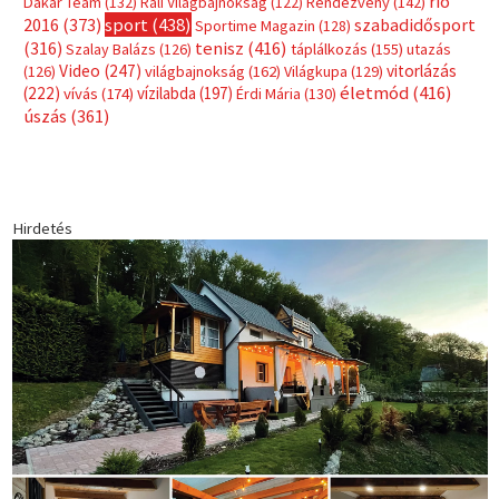
rio
Dakar Team
(132)
Rali Világbajnokság
(122)
Rendezvény
(142)
sport
(438)
2016
(373)
szabadidősport
Sportime Magazin
(128)
(316)
tenisz
(416)
Szalay Balázs
(126)
táplálkozás
(155)
utazás
Video
(247)
vitorlázás
(126)
világbajnokság
(162)
Világkupa
(129)
életmód
(416)
(222)
vívás
(174)
vízilabda
(197)
Érdi Mária
(130)
úszás
(361)
Hirdetés