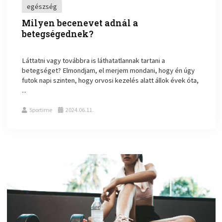
egészség
Milyen becenevet adnál a
betegségednek?
Láttatni vagy továbbra is láthatatlannak tartani a
betegséget? Elmondjam, el merjem mondani, hogy én úgy
futok napi szinten, hogy orvosi kezelés alatt állok évek óta,
...
Sportime
2024.06.11.