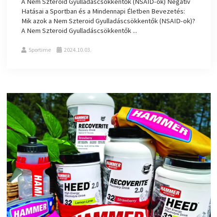
A Nem Szteroid Gyulladáscsökkentők (NSAID-ok) Negatív
Hatásai a Sportban és a Mindennapi Életben Bevezetés:
Mik azok a Nem Szteroid Gyulladáscsökkentők (NSAID-ok)?
A Nem Szteroid Gyulladáscsökkentők ...
Sportime
2024.10.03.