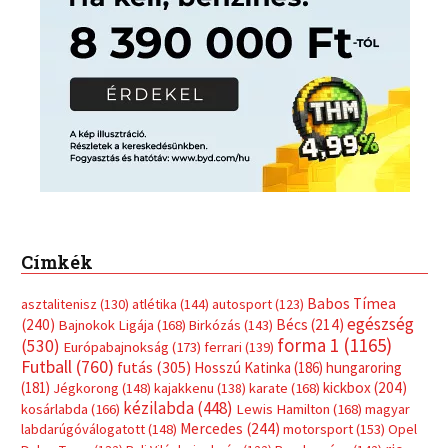
Címkék
Babos Tímea
asztalitenisz
(130)
atlétika
(144)
autosport
(123)
egészség
(240)
Bécs
(214)
Bajnokok Ligája
(168)
Birkózás
(143)
forma 1
(1165)
(530)
Európabajnokság
(173)
ferrari
(139)
Futball
(760)
futás
(305)
Hosszú Katinka
(186)
hungaroring
(181)
kickbox
(204)
Jégkorong
(148)
kajakkenu
(138)
karate
(168)
kézilabda
(448)
kosárlabda
(166)
Lewis Hamilton
(168)
magyar
Mercedes
(244)
labdarúgóválogatott
(148)
motorsport
(153)
Opel