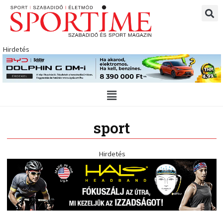
Skip
to
content
Hirdetés
Main
Menu
sport
Hirdetés