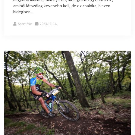
amiből látszólag kevesebb kell, de ez csalóka, hiszen
hidegben ...
Sportime
2023.11.01.