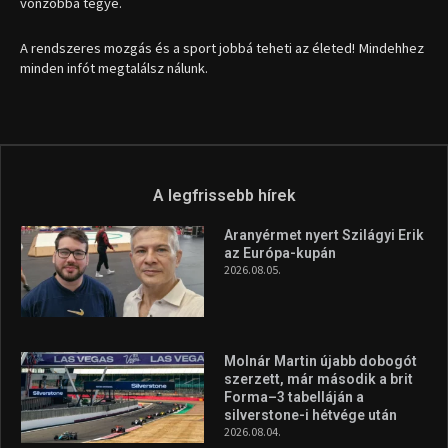
vonzóbbá tegye.
A rendszeres mozgás és a sport jobbá teheti az életed! Mindehhez
minden infót megtalálsz nálunk.
A legfrissebb hírek
Aranyérmet nyert Szilágyi Erik
az Európa-kupán
2026.08.05.
Molnár Martin újabb dobogót
szerzett, már második a brit
Forma–3 tabelláján a
silverstone-i hétvége után
2026.08.04.