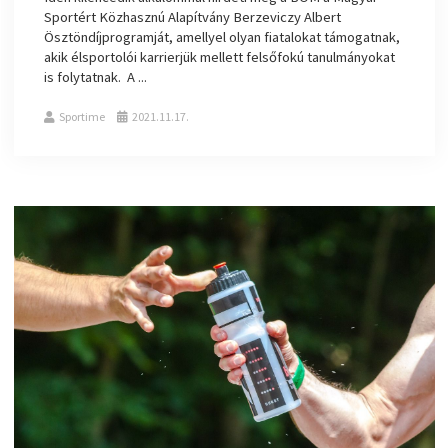
Sportért Közhasznú Alapítvány Berzeviczy Albert
Ösztöndíjprogramját, amellyel olyan fiatalokat támogatnak,
akik élsportolói karrierjük mellett felsőfokú tanulmányokat
is folytatnak. A ...
Sportime
2021.11.17.