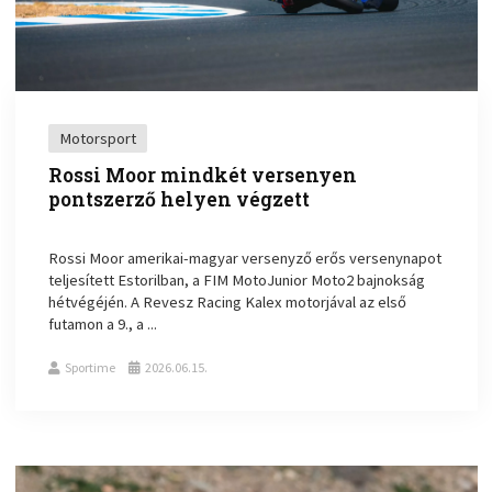
Motorsport
Rossi Moor mindkét versenyen
pontszerző helyen végzett
Rossi Moor amerikai-magyar versenyző erős versenynapot
teljesített Estorilban, a FIM MotoJunior Moto2 bajnokság
hétvégéjén. A Revesz Racing Kalex motorjával az első
futamon a 9., a ...
Sportime
2026.06.15.