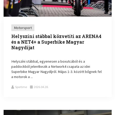
Motorsport
Helyszíni stábbal közvetíti az ARENA4
és a NET4+ a Superbike Magyar
Nagydíjat
Helyszíni stábbal, egyenesen a boxutcából és a
paddockból jelentkezik a Network4 csapata az idei
Superbike Magyar Nagydíjról. Május 1-3. között bőgnek fel
a motorok a ...
Sportime
2026.04.28.