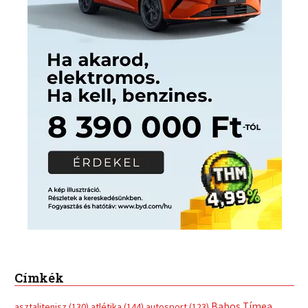
Címkék
Babos Tímea
asztalitenisz
(130)
atlétika
(144)
autosport
(123)