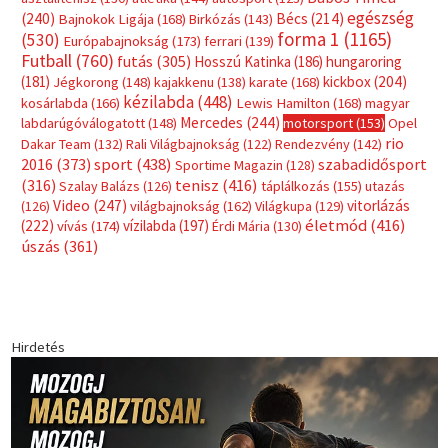
egészség
(240)
Bécs
(214)
Bajnokok Ligája
(168)
Birkózás
(143)
forma 1
(1165)
(530)
Európabajnokság
(173)
ferrari
(139)
Futball
(760)
futás
(305)
Hosszú Katinka
(186)
hungaroring
(181)
kickbox
(204)
Jégkorong
(148)
kajakkenu
(138)
karate
(168)
kézilabda
(448)
kosárlabda
(166)
Lewis Hamilton
(168)
magyar
Mercedes
(244)
labdarúgóválogatott
(148)
motorsport
(153)
Opel
rio
Dakar Team
(132)
Rali Világbajnokság
(122)
Rendezvény
(142)
sport
(438)
2016
(373)
szabadidősport
Sportime Magazin
(128)
(316)
tenisz
(416)
Szalay Balázs
(126)
táplálkozás
(155)
utazás
Video
(247)
vitorlázás
(126)
világbajnokság
(162)
Világkupa
(129)
életmód
(416)
(222)
vívás
(174)
vízilabda
(197)
Érdi Mária
(130)
úszás
(361)
Hirdetés