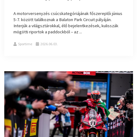
A motorversenyzés csúcskategóriájának főszereplői június
5-7. között találkoznak a Balaton Park Circuit pályáján.
Interjúk a világsztárokkal, élő bejelentkezések, kulisszák
mögötti riportok a paddockból – az ...
Sportime
2026.06.03.