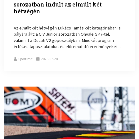
sorozatban indult az elmúlt két
hétvégén
Az elmúlt két hétvégén Lukács Tamás két kategóriában is
pályára állt: a CIV Junior sorozatban Ohvale GP7‑tel,
valamint a Ducati V2 géposztályban. Mindkét program
értékes tapasztalatokat és előremutató eredményeket ...
Sportime
2026.07.28.