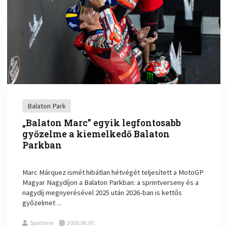
Balaton Park
„Balaton Marc” egyik legfontosabb
győzelme a kiemelkedő Balaton
Parkban
Marc Márquez ismét hibátlan hétvégét teljesített a MotoGP
Magyar Nagydíjon a Balaton Parkban: a sprintverseny és a
nagydíj megnyerésével 2025 után 2026-ban is kettős
győzelmet ...
Sportime
2026.06.07.