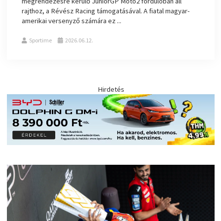
megrendezésre kerülő JuniorGP Moto2 fordulóban áll
rajthoz, a Révész Racing támogatásával. A fiatal magyar-
amerikai versenyző számára ez ...
Sportime
2026.06.12.
Hirdetés