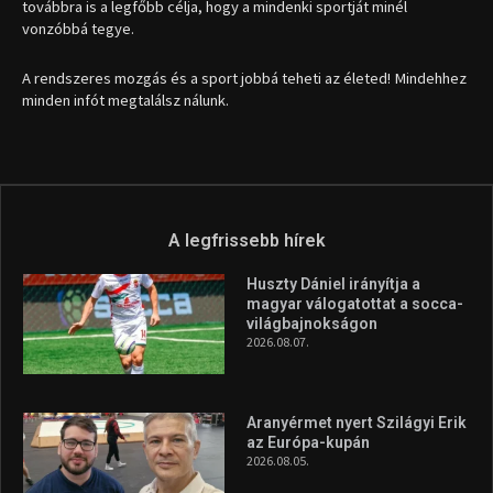
továbbra is a legfőbb célja, hogy a mindenki sportját minél
vonzóbbá tegye.
A rendszeres mozgás és a sport jobbá teheti az életed! Mindehhez
minden infót megtalálsz nálunk.
A legfrissebb hírek
Huszty Dániel irányítja a
magyar válogatottat a socca-
világbajnokságon
2026.08.07.
Aranyérmet nyert Szilágyi Erik
az Európa-kupán
2026.08.05.