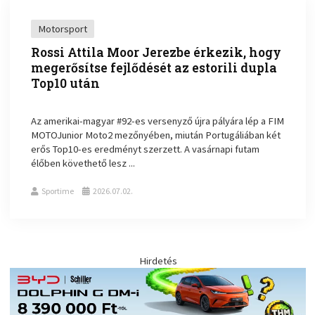
Motorsport
Rossi Attila Moor Jerezbe érkezik, hogy
megerősítse fejlődését az estorili dupla
Top10 után
Az amerikai-magyar #92-es versenyző újra pályára lép a FIM
MOTOJunior Moto2 mezőnyében, miután Portugáliában két
erős Top10-es eredményt szerzett. A vasárnapi futam
élőben követhető lesz ...
Sportime
2026.07.02.
Hirdetés