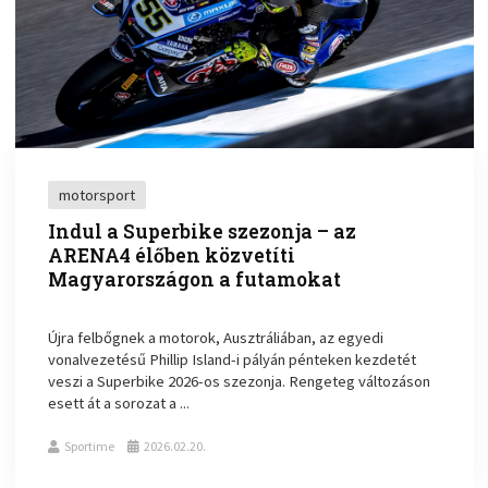
motorsport
Indul a Superbike szezonja – az
ARENA4 élőben közvetíti
Magyarországon a futamokat
Újra felbőgnek a motorok, Ausztráliában, az egyedi
vonalvezetésű Phillip Island-i pályán pénteken kezdetét
veszi a Superbike 2026-os szezonja. Rengeteg változáson
esett át a sorozat a ...
Sportime
2026.02.20.