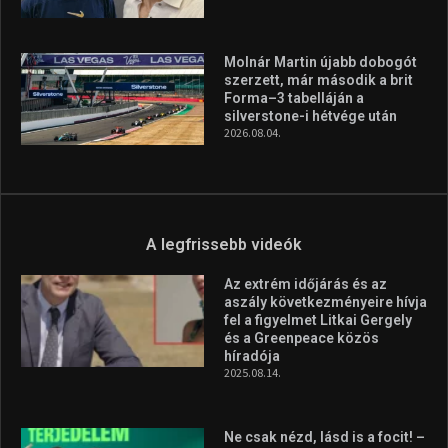
Molnár Martin újabb dobogót
szerzett, már második a brit
Forma–3 tabelláján a
silverstone-i hétvége után
2026.08.04.
A legfrissebb videók
Az extrém időjárás és az
aszály következményeire hívja
fel a figyelmet Litkai Gergely
és a Greenpeace közös
híradója
2025.08.14.
Ne csak nézd, lásd is a focit! –