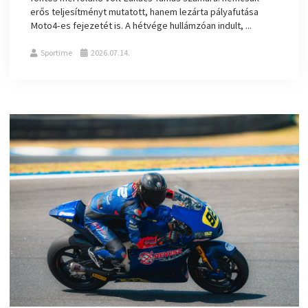
erős teljesítményt mutatott, hanem lezárta pályafutása
Moto4-es fejezetét is. A hétvége hullámzóan indult, ...
Sportime
2026.07.14.