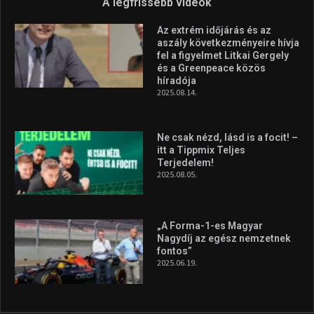
Forma–3 tabelláján a
silverstone-i hétvége után
2026.08.04.
Megvan a magyar négyes a
Hungarian Darts Trophyra
2026.07.31.
A legfrissebb videók
Az extrém időjárás és az
aszály következményeire hívja
fel a figyelmet Litkai Gergely
és a Greenpeace közös
híradója
2025.08.14.