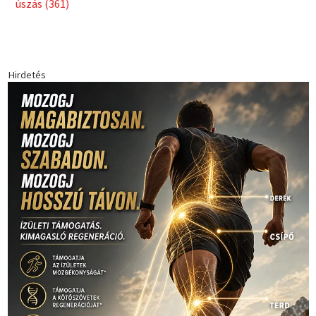
Babos Tímea
asztalitenisz
(130)
atlétika
(144)
autosport
(123)
egészség
(240)
Bécs
(214)
Bajnokok Ligája
(168)
Birkózás
(143)
forma 1
(1165)
(530)
Európabajnokság
(173)
ferrari
(139)
Futball
(760)
futás
(305)
Hosszú Katinka
(186)
hungaroring
(181)
kickbox
(204)
Jégkorong
(148)
kajakkenu
(138)
karate
(168)
kézilabda
(448)
kosárlabda
(166)
Lewis Hamilton
(168)
magyar
Mercedes
(244)
labdarúgóválogatott
(148)
motorsport
(153)
Opel
rio
Dakar Team
(132)
Rali Világbajnokság
(122)
Rendezvény
(142)
sport
(438)
2016
(373)
szabadidősport
Sportime Magazin
(128)
(316)
tenisz
(416)
Szalay Balázs
(126)
táplálkozás
(155)
utazás
Video
(247)
vitorlázás
(126)
világbajnokság
(162)
Világkupa
(129)
életmód
(416)
(222)
vívás
(174)
vízilabda
(197)
Érdi Mária
(130)
úszás
(361)
Hirdetés