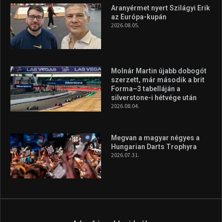
Túl a 18. X-en és rendezvények százain a Sportime Magazinnak
továbbra is a legfőbb célja, hogy a mindenki sportját minél
vonzóbbá tegye.
A rendszeres mozgás és a sport jobbá teheti az életed! Mindehhez
minden infót megtalálsz nálunk.
A legfrissebb hírek
Aranyérmet nyert Szilágyi Erik
az Európa-kupán
2026.08.05.
Molnár Martin újabb dobogót
szerzett, már második a brit