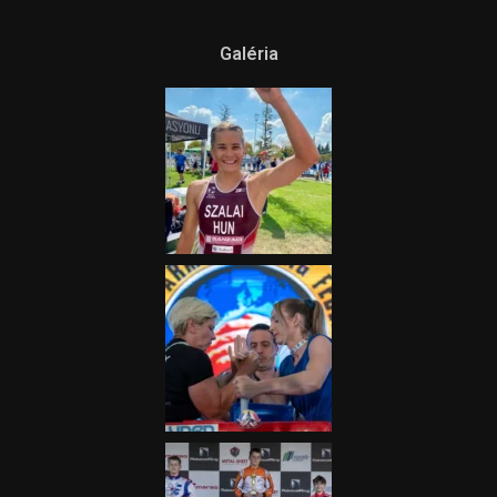
Ne csak nézd, lásd is a focit! –
itt a Tippmix Teljes
Terjedelem!
2025.08.05.
„A Forma-1-es Magyar
Nagydíj az egész nemzetnek
fontos”
2025.06.19.
Galéria