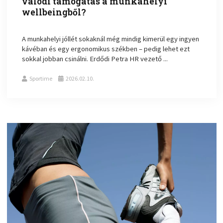
valódi támogatás a munkahelyi
wellbeingből?
A munkahelyi jóllét sokaknál még mindig kimerül egy ingyen
kávéban és egy ergonomikus székben – pedig lehet ezt
sokkal jobban csinálni. Erdődi Petra HR vezető ...
Sportime
2026.02.10.