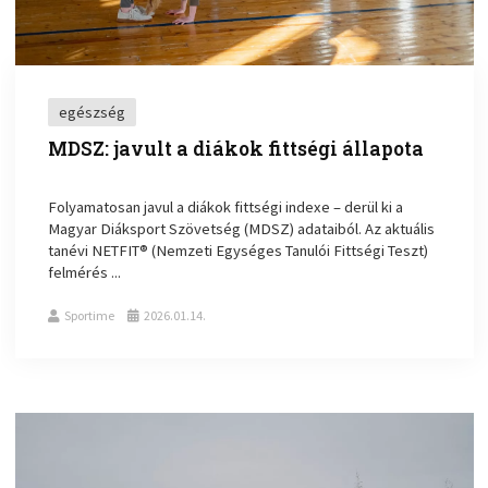
egészség
MDSZ: javult a diákok fittségi állapota
Folyamatosan javul a diákok fittségi indexe – derül ki a
Magyar Diáksport Szövetség (MDSZ) adataiból. Az aktuális
tanévi NETFIT® (Nemzeti Egységes Tanulói Fittségi Teszt)
felmérés ...
Sportime
2026.01.14.