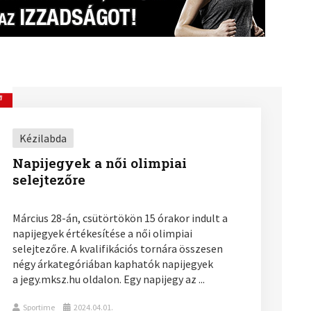
Kézilabda
Napijegyek a női olimpiai
selejtezőre
Március 28-án, csütörtökön 15 órakor indult a
napijegyek értékesítése a női olimpiai
selejtezőre. A kvalifikációs tornára összesen
négy árkategóriában kaphatók napijegyek
a jegy.mksz.hu oldalon. Egy napijegy az ...
Sportime
2024.04.01.