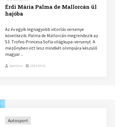
Érdi Mária Palma de Mallorcán ül
hajóba
Az év egyik legnagyobb vitorlás versenye
következik. Palma de Mallorcán megrendezik az
53. Trofeo Princesa Sofia világkupa-versenyt. A
mezőnyben ott lesz mindkét olimpiára készülő
magyar ...
Sportime
2024.04.01.
Autosport