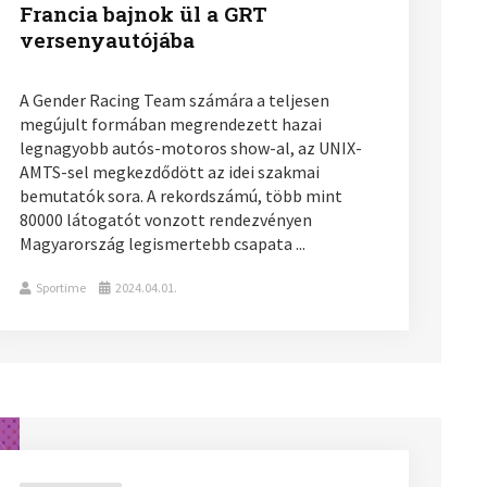
Francia bajnok ül a GRT
versenyautójába
A Gender Racing Team számára a teljesen
megújult formában megrendezett hazai
legnagyobb autós-motoros show-al, az UNIX-
AMTS-sel megkezdődött az idei szakmai
bemutatók sora. A rekordszámú, több mint
80000 látogatót vonzott rendezvényen
Magyarország legismertebb csapata ...
Sportime
2024.04.01.