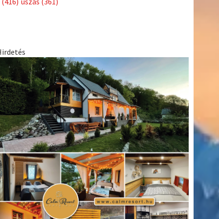
(416)
úszás
(361)
Hirdetés