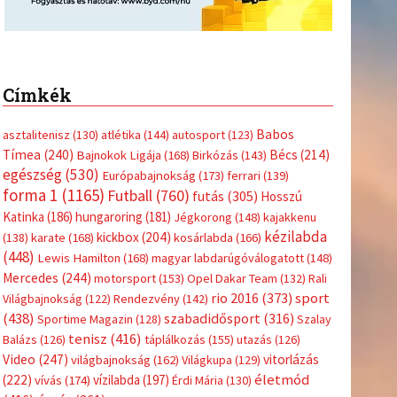
Címkék
Babos
asztalitenisz
(130)
atlétika
(144)
autosport
(123)
Tímea
(240)
Bécs
(214)
Bajnokok Ligája
(168)
Birkózás
(143)
egészség
(530)
Európabajnokság
(173)
ferrari
(139)
forma 1
(1165)
Futball
(760)
futás
(305)
Hosszú
Katinka
(186)
hungaroring
(181)
Jégkorong
(148)
kajakkenu
kézilabda
kickbox
(204)
(138)
karate
(168)
kosárlabda
(166)
(448)
Lewis Hamilton
(168)
magyar labdarúgóválogatott
(148)
Mercedes
(244)
motorsport
(153)
Opel Dakar Team
(132)
Rali
sport
rio 2016
(373)
Világbajnokság
(122)
Rendezvény
(142)
(438)
szabadidősport
(316)
Sportime Magazin
(128)
Szalay
tenisz
(416)
Balázs
(126)
táplálkozás
(155)
utazás
(126)
Video
(247)
vitorlázás
világbajnokság
(162)
Világkupa
(129)
életmód
(222)
vívás
(174)
vízilabda
(197)
Érdi Mária
(130)