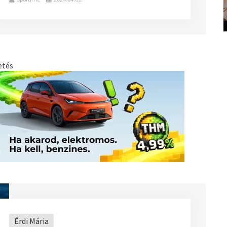
etés
Érdi Mária