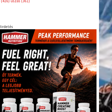
(416)
úszás
(361)
Hirdetés