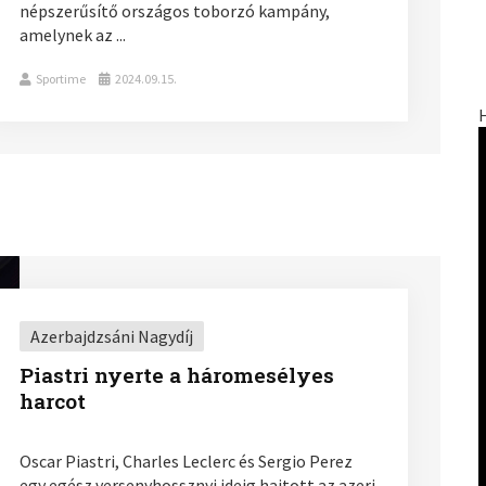
népszerűsítő országos toborzó kampány,
amelynek az ...
Sportime
2024.09.15.
Azerbajdzsáni Nagydíj
Piastri nyerte a háromesélyes
harcot
Oscar Piastri, Charles Leclerc és Sergio Perez
egy egész versenyhossznyi ideig hajtott az azeri