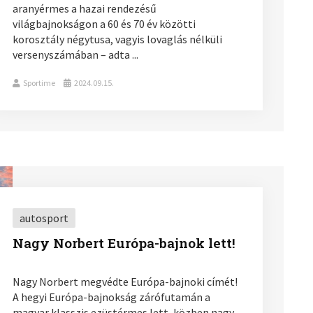
aranyérmes a hazai rendezésű
világbajnokságon a 60 és 70 év közötti
korosztály négytusa, vagyis lovaglás nélküli
versenyszámában – adta ...
Sportime
2024.09.15.
autosport
Nagy Norbert Európa-bajnok lett!
Nagy Norbert megvédte Európa-bajnoki címét!
A hegyi Európa-bajnokság zárófutamán a
magyar klasszis ezüstérmes lett, közben nagy