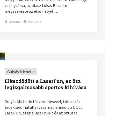
vetélytársa, az olasz Lukas Biciatto
megszerezte az első helyet, ...
Sportime
2024.09.15.
Gulyás Michelle
Elkezdődött a LaserFun, az ősz
legizgalmasabb sportos kihívása
Gulyás Michelle főszereplésével, több száz
érdeklődő fiatallal vasárnap elindult a DO60
LaserFun, azaz a laser run-t és az öttusát