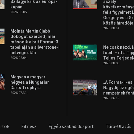
Szilágyi Erik az Európa-
aszály
kupán
következményei
2026.08.05.
fel a figyelmet 
Gergely és a G
közös híradója
2025.08.14.
Molnár Martin újabb
dobogót szerzett, már
második a brit Forma–3
tabelláján a silverstone-i
Ne csak nézd, l
hétvége után
focit! – itt a Ti
2026.08.04.
Teljes Terjede
2025.08.05.
Megvan a magyar
négyes a Hungarian
„A Forma-1-es
Darts Trophyra
Nagydíj az egé
2026.07.31.
nemzetnek fon
2025.06.19.
rtok
Fitnesz
Egyéb szabadidősport
Túra-Utazás