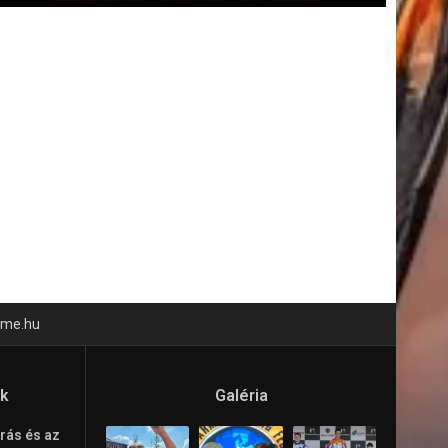
time.hu
ók
Galéria
rás és az