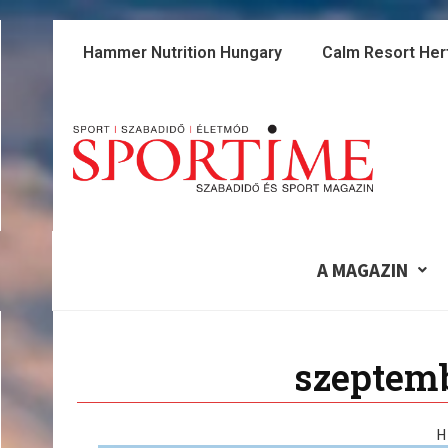
Skip
to
Hammer Nutrition Hungary
Calm Resort Her
content
A MAGAZIN
szeptemb
H