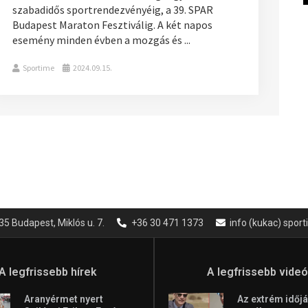
szabadidős sportrendezvényéig, a 39. SPAR
Budapest Maraton Fesztiválig. A két napos
esemény minden évben a mozgás és ...
Sportime
2024.09.15.
35 Budapest, Miklós u. 7.
+36 30 471 1373
info (kukac) spor
A legfrissebb hírek
A legfrissebb vide
Aranyérmet nyert
Az extrém időjá