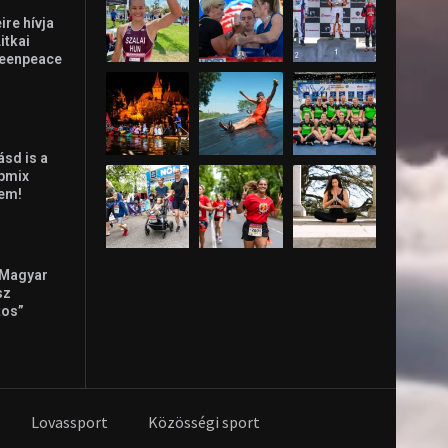
re hívja
Litkai
reenpeace
ásd is a
ppmix
lem!
 Magyar
sz
tos”
Lovassport
Közösségi sport