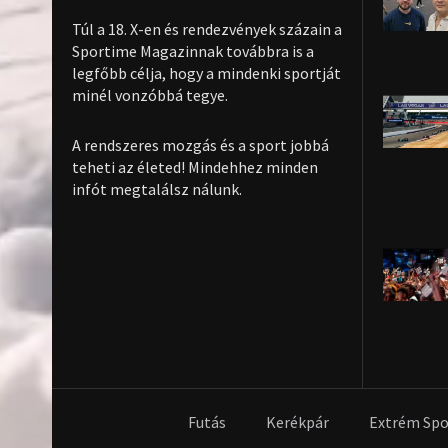
Túl a 18. X-en és rendezvények százain a
Sportime Magazinnak továbbra is a
legfőbb célja, hogy a mindenki sportját
minél vonzóbbá tegye.
A rendszeres mozgás és a sport jobbá
teheti az életed! Mindehhez minden
infót megtalálsz nálunk.
Futás
Kerékpár
Extrém Spo