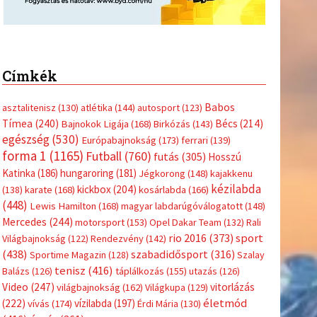
Címkék
Babos
asztalitenisz
(130)
atlétika
(144)
autosport
(123)
Tímea
(240)
Bécs
(214)
Bajnokok Ligája
(168)
Birkózás
(143)
egészség
(530)
Európabajnokság
(173)
ferrari
(139)
forma 1
(1165)
Futball
(760)
futás
(305)
Hosszú
Katinka
(186)
hungaroring
(181)
Jégkorong
(148)
kajakkenu
kézilabda
kickbox
(204)
(138)
karate
(168)
kosárlabda
(166)
(448)
Lewis Hamilton
(168)
magyar labdarúgóválogatott
(148)
Mercedes
(244)
motorsport
(153)
Opel Dakar Team
(132)
Rali
sport
rio 2016
(373)
Világbajnokság
(122)
Rendezvény
(142)
(438)
szabadidősport
(316)
Sportime Magazin
(128)
Szalay
tenisz
(416)
Balázs
(126)
táplálkozás
(155)
utazás
(126)
Video
(247)
vitorlázás
világbajnokság
(162)
Világkupa
(129)
életmód
(222)
vívás
(174)
vízilabda
(197)
Érdi Mária
(130)