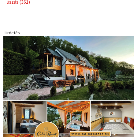
Babos Tímea
asztalitenisz
(130)
atlétika
(144)
autosport
(123)
egészség
(240)
Bécs
(214)
Bajnokok Ligája
(168)
Birkózás
(143)
forma 1
(1165)
(530)
Európabajnokság
(173)
ferrari
(139)
Futball
(760)
futás
(305)
Hosszú Katinka
(186)
hungaroring
(181)
kickbox
(204)
Jégkorong
(148)
kajakkenu
(138)
karate
(168)
kézilabda
(448)
kosárlabda
(166)
Lewis Hamilton
(168)
magyar
Mercedes
(244)
labdarúgóválogatott
(148)
motorsport
(153)
Opel
rio
Dakar Team
(132)
Rali Világbajnokság
(122)
Rendezvény
(142)
sport
(438)
2016
(373)
szabadidősport
Sportime Magazin
(128)
(316)
tenisz
(416)
Szalay Balázs
(126)
táplálkozás
(155)
utazás
Video
(247)
vitorlázás
(126)
világbajnokság
(162)
Világkupa
(129)
életmód
(416)
(222)
vívás
(174)
vízilabda
(197)
Érdi Mária
(130)
úszás
(361)
Hirdetés