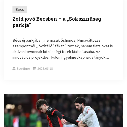
Bécs
Zöld jövő Bécsben – a „Sokszínűség
parkja”
Bécs új parkjában, nemcsak őshonos, klímaváltozási
szempontból „jövőtálló” fákat ültetnek, hanem fiatalokat is
aktívan bevonnak közösségi terek kialakításába. Az
innovációs projektben külön figyelmet kapnak a lányok ...
Sportime
2025.06.18.