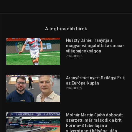
Túl a 18. X-en és rendezvények százain a Sportime Magazinnak
továbbra is a legfőbb célja, hogy a mindenki sportját minél
vonzóbbá tegye.
A rendszeres mozgás és a sport jobbá teheti az életed! Mindehhez
minden infót megtalálsz nálunk.
A legfrissebb hírek
Huszty Dániel irányítja a
magyar válogatottat a socca-
világbajnokságon