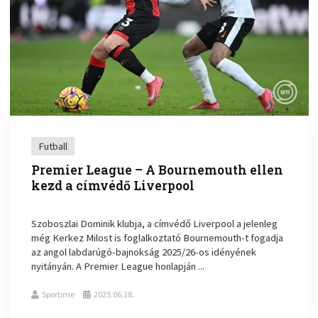
Futball
Premier League – A Bournemouth ellen
kezd a címvédő Liverpool
Szoboszlai Dominik klubja, a címvédő Liverpool a jelenleg
még Kerkez Milost is foglalkoztató Bournemouth-t fogadja
az angol labdarúgó-bajnokság 2025/26-os idényének
nyitányán. A Premier League honlapján ...
Sportime
2025.06.18.