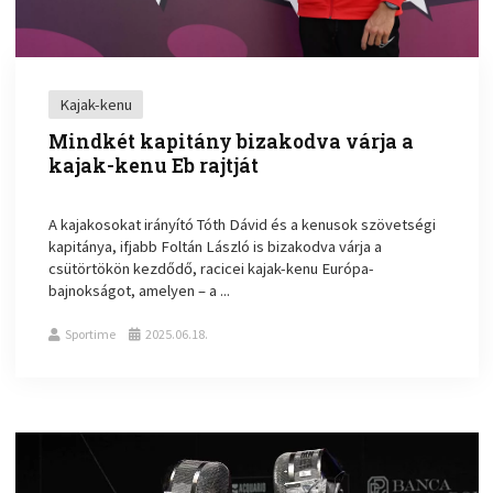
Kajak-kenu
Mindkét kapitány bizakodva várja a
kajak-kenu Eb rajtját
A kajakosokat irányító Tóth Dávid és a kenusok szövetségi
kapitánya, ifjabb Foltán László is bizakodva várja a
csütörtökön kezdődő, racicei kajak-kenu Európa-
bajnokságot, amelyen – a ...
Sportime
2025.06.18.