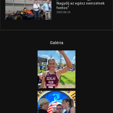
aszály következményeire hívja
fel a figyelmet Litkai Gergely
és a Greenpeace közös
híradója
2025.08.14.
Ne csak nézd, lásd is a focit! –
itt a Tippmix Teljes
Terjedelem!
2025.08.05.
„A Forma-1-es Magyar
Nagydíj az egész nemzetnek
fontos”
2025.06.19.
Galéria