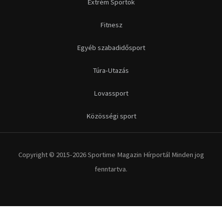
Futás
Kerékpár
Extrém Sportok
Fitnesz
Egyéb szabadidősport
Túra-Utazás