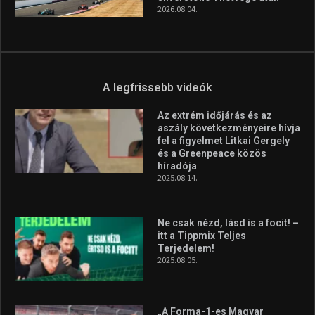
2026.08.07.
Aranyérmet nyert Szilágyi Erik
az Európa-kupán
2026.08.05.
Molnár Martin újabb dobogót
szerzett, már második a brit
Forma–3 tabelláján a
silverstone-i hétvége után
2026.08.04.
A legfrissebb videók
Az extrém időjárás és az