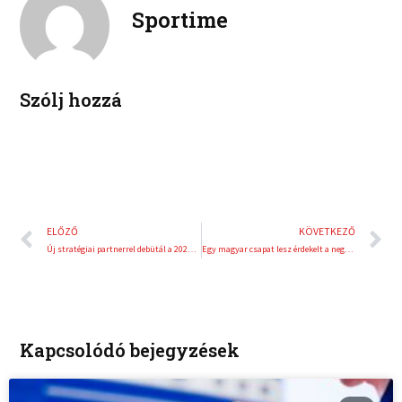
e
e
Sportime
k
d
r
i
e
n
s
t
Szólj hozzá
Előző
K
ELŐZŐ
KÖVETKEZŐ
Új stratégiai partnerrel debütál a 2024-es AMTS
Egy magyar csapat lesz érdekelt a negyeddöntők során a teke BL-ben
Kapcsolódó bejegyzések