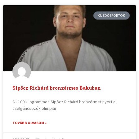
KÜZDŐSPORTOK
Sipőcz Richárd bronzérmes Bakuban
A +100 kilogrammos Sipőcz Richárd bronzérmet nyert a
cselgáncsozók olimpiai
TOVÁBB OLVASOM »