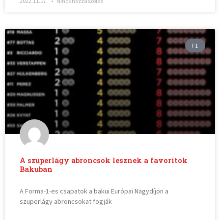
2022.11.07.
Nincs hozzászólás
F1
A szuperlágy abroncsok lesznek a favoritok
Bakuban
A Forma-1-es csapatok a bakui Európai Nagydíjon a
szuperlágy abroncsokat fogják