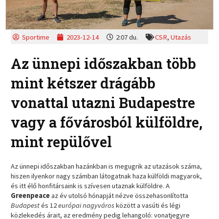
Sportime
2023-12-14
2:07 du.
CSR
,
Utazás
Az ünnepi időszakban több
mint kétszer drágább
vonattal utazni Budapestre
vagy a fővárosból külföldre,
mint repülővel
Az ünnepi időszakban hazánkban is megugrik az utazások száma,
hiszen ilyenkor nagy számban látogatnak haza külföldi magyarok,
és itt élő honfitársaink is szívesen utaznak külföldre. A
Greenpeace
az év utolsó hónapját nézve összehasonlította
Budapest
és 12
európai nagyváros
között a vasúti és légi
közlekedés árait, az eredmény pedig lehangoló: vonatjegyre