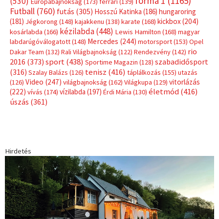
forma 1
(1165)
(530)
Európabajnokság
(173)
ferrari
(139)
Futball
(760)
futás
(305)
Hosszú Katinka
(186)
hungaroring
(181)
kickbox
(204)
Jégkorong
(148)
kajakkenu
(138)
karate
(168)
kézilabda
(448)
kosárlabda
(166)
Lewis Hamilton
(168)
magyar
Mercedes
(244)
labdarúgóválogatott
(148)
motorsport
(153)
Opel
rio
Dakar Team
(132)
Rali Világbajnokság
(122)
Rendezvény
(142)
sport
(438)
2016
(373)
szabadidősport
Sportime Magazin
(128)
(316)
tenisz
(416)
Szalay Balázs
(126)
táplálkozás
(155)
utazás
Video
(247)
vitorlázás
(126)
világbajnokság
(162)
Világkupa
(129)
életmód
(416)
(222)
vívás
(174)
vízilabda
(197)
Érdi Mária
(130)
úszás
(361)
Hirdetés