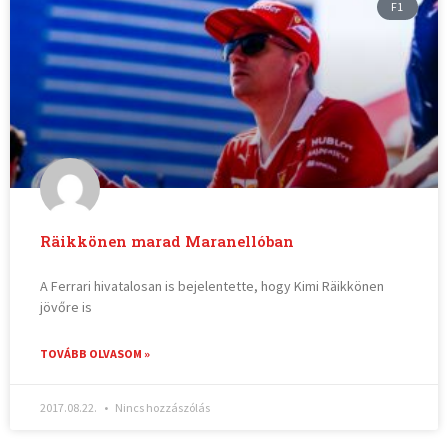
F1
Räikkönen marad Maranellóban
A Ferrari hivatalosan is bejelentette, hogy Kimi Räikkönen
jövőre is
TOVÁBB OLVASOM »
2017.08.22.
Nincs hozzászólás