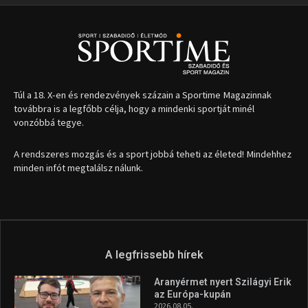
Túl a 18. X-en és rendezvények százain a Sportime Magazinnak
továbbra is a legfőbb célja, hogy a mindenki sportját minél
vonzóbbá tegye.
A rendszeres mozgás és a sport jobbá teheti az életed! Mindehhez
minden infót megtalálsz nálunk.
A legfrissebb hírek
Aranyérmet nyert Szilágyi Erik
az Európa-kupán
2026.08.05.