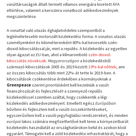
vasúttársaságok általt termelt villamos energiára kivetett ÁFA
eltörlése, valamint a kerozinra vonatkozó adókedvezmények
megszüntetése.
A vonattal való utazás éghajlatvédelmi szempontból a
legkíméletesebb motorizált közlekedési forma. A vonatos utazás
személyenként és kilométerenként 80%-kal kevesebb szén-
dioxid-kibocsátással jár, mint a repülés. A közlekedés az egyetlen
olyan ágazat az
EU
-ban, ahol a klímaromboló
szén-dioxid-
kibocsátás növekszik
.
Magyarországon
a közlekedésből
származó kibocsátások 2005 és 2019 között
19%-kal nőttek
, ami
az összes kibocsátás több mint 22%-át tette ki 2019-ben. A
kibocsátások csökkentése érdekében a kormányoknak a
Greenpeace
szerint prioritásként kell kezelniük a vasút
finanszírozását és fejlesztését a szennyező repülős
közlekedéssel szemben azáltal, hogy csökkentik a légi
közlekedés adókedvezményeit. Emellett egész
Európában
bővíteni és fejleszteni kell a vasúti összeköttetéseket,
egyszerűsíteni kell a vasúti jegyfoglalási rendszereket, és minden
európai
lakos számára megfizethetővé kell tenni a környezetbarát
közlekedés használatát az országhatárokon belül és azokon kívül
egyaránt. Támogatni kell a zöld közlekedési infrastruktúrát, hogy a