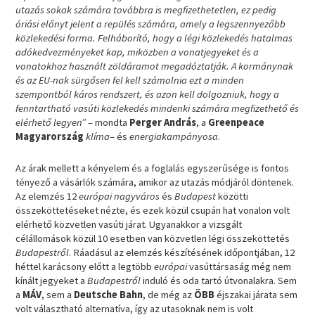
utazás sokak számára továbbra is megfizethetetlen, ez pedig
óriási előnyt jelent a repülés számára, amely a legszennyezőbb
közlekedési forma. Felháborító, hogy a légi közlekedés hatalmas
adókedvezményeket kap, miközben a vonatjegyeket és a
vonatokhoz használt zöldáramot megadóztatják. A kormánynak
és az EU-nak sürgősen fel kell számolnia ezt a minden
szempontból káros rendszert, és azon kell dolgozniuk, hogy a
fenntartható vasúti közlekedés mindenki számára megfizethető és
elérhető legyen”
– mondta
Perger András
, a
Greenpeace
Magyarország
klíma
– és
energiakampányosa
.
Az árak mellett a kényelem és a foglalás egyszerűsége is fontos
tényező a vásárlók számára, amikor az utazás módjáról döntenek.
Az elemzés 12
európai nagyváros
és
Budapest
közötti
összeköttetéseket nézte, és ezek közül csupán hat vonalon volt
elérhető közvetlen vasúti járat. Ugyanakkor a vizsgált
célállomások közül 10 esetben van közvetlen légi összeköttetés
Budapestről
. Ráadásul az elemzés készítésének időpontjában, 12
héttel karácsony előtt a legtöbb
európai
vasúttársaság még nem
kínált jegyeket a
Budapestről
induló és oda tartó útvonalakra. Sem
a
MÁV
, sem a
Deutsche Bahn
, de még az
ÖBB
éjszakai járata sem
volt választható alternatíva, így az utasoknak nem is volt