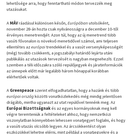
lehetősége arra, hogy fenntartható módon tervezzék meg
utazásukat.
A
MÁV
ráadásul különösen későn,
Európában
utolsóként,
november 28-án hozta csak nyilvánosságra a december 10-től
érvényes menetrendjét. Azon túl, hogy az új menetrend több
vasúti fővonalon is növekvő menetidővel számol, ami teljesen
ellentétes az
európai
trendekkel és a vasút versenyképességét
(még) tovább csökkenti, a jogszabályi határidő lejárta utáni
publikálás az utazások tervezését is nagyban megnehezíti. Ezzel
szemben a téli időszakra szóló repülőjegyek és járatinformációk
az ünnepek előtt már legalább három hónappal korábban
elérhetőek voltak.
A
Greenpeace
szerint elfogadhatatlan, hogy a hazánk és több
európai ország
közötti vonatközlekedés még mindig jelentősen
drágább, mintha ugyanazt az utat repülővel tennénk meg. Az
Európai Bizottságnak
és az egyes kormányoknak meg kell
végre teremteniük a feltételeket ahhoz, hogy nemzetközi
viszonylatban könnyebben lehessen vonatjegyet foglalni, és hogy
a vasúti utazás olcsóbb legyen. Az árcsökkentést olyan
eszközökkel lehetne elérni, mint például a vonatjegyekre és a