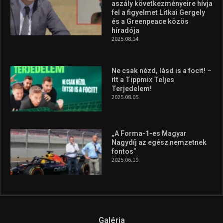
aszály következményeire hívja
fel a figyelmet Litkai Gergely
és a Greenpeace közös
híradója
2025.08.14.
Ne csak nézd, lásd is a focit! –
itt a Tippmix Teljes
Terjedelem!
2025.08.05.
„A Forma-1-es Magyar
Nagydíj az egész nemzetnek
fontos”
2025.06.19.
Galéria