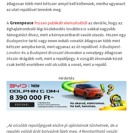
átlagosan több mint kétszer annyit kell költenünk, mintha ugyanazt
az utat repülővel tennénk meg.
A
Greenpeace
frissen publikált elemzéséből
az derül ki, hogy az
éghajlatromboló légi közlekedés továbbra is sokkal nagyobb
támogatást élvez, mint a környezetbarát vasúti utazás. Hiszen egy
Budapestre
tartó vagy innen induló vonatút átlagosan több mint
kétszer annyiba kerül, mint ugyanaz az út repülővel.
A Budapest-
London
és a
Budapest-Brüsszel
útvonalon a vonatjegy átlagosan
ötször drágább volt, mint a repülőjegy. A vizsgált útvonalak közül
csak kettő esetében volt olcsóbb a vonat, mint a repülő.
Hirdetés
„Az olcsóbb repülőjegyek elsőre jó ajánlatnak tűnhetnek, de a
repülés valódi árát bolygónk fizeti meg. A fenntartható vasúti