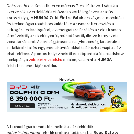
Debrecenben
a Kossuth téren március 7. és 10. között várják a
szervezők az érdeklődőket óvodás kortól egészen az idős
korosztályig. A
HUMDA Zöld Életre Valók
országos e-mobilitási
és technológiai roadshow küldetése az ismeretterjesztés a
hidrogén-technológiáról, az energiatárolásról és az elektromos
járművekről, azok előnyeiről, működéséről, illetve környezeti
vonatkozásairól. Az országjáráson a nagyközönség közterületi
installációkkal és ingyenes aktivitásokkal találkozhat majd az év
első felében. A pontos helyszínekről és időpontokról a roadshow
honlapján, a
zoldeletrevalok.hu
oldalon, valamint a
HUMDA
felületein lehet tájékozódni.
Hirdetés
A technológiai bemutatók mellett az érdeklődők
gokartszlalomban
tehetik próbára tudásukat, a
Road Safety