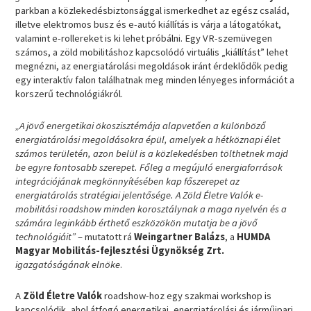
parkban a közlekedésbiztonsággal ismerkedhet az egész család,
illetve elektromos busz és e-autó kiállítás is várja a látogatókat,
valamint e-rollereket is ki lehet próbálni. Egy VR-szemüvegen
számos, a zöld mobilitáshoz kapcsolódó virtuális „kiállítást” lehet
megnézni, az energiatárolási megoldások iránt érdeklődők pedig
egy interaktív falon találhatnak meg minden lényeges információt a
korszerű technológiákról.
„A jövő energetikai ökoszisztémája alapvetően a különböző
energiatárolási megoldásokra épül, amelyek a hétköznapi élet
számos területén, azon belül is a közlekedésben tölthetnek majd
be egyre fontosabb szerepet. Főleg a megújuló energiaforrások
integrációjának megkönnyítésében kap főszerepet az
energiatárolás stratégiai jelentősége. A Zöld Életre Valók e-
mobilitási roadshow minden korosztálynak a maga nyelvén és a
számára leginkább érthető eszközökön mutatja be a jövő
technológiáit”
– mutatott rá
Weingartner Balázs
, a
HUMDA
Magyar Mobilitás-fejlesztési Ügynökség Zrt.
igazgatóságának elnöke
.
A
Zöld Életre Valók
roadshow-hoz egy szakmai workshop is
kapcsolódik, ahol átfogó energetikai, energiatárolási és járműipari