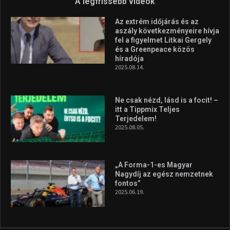
Molnár Martin újabb dobogót
szerzett, már második a brit
Forma–3 tabelláján a
silverstone-i hétvége után
2026.08.04.
A legfrissebb videók
Az extrém időjárás és az
aszály következményeire hívja
fel a figyelmet Litkai Gergely
és a Greenpeace közös
híradója
2025.08.14.