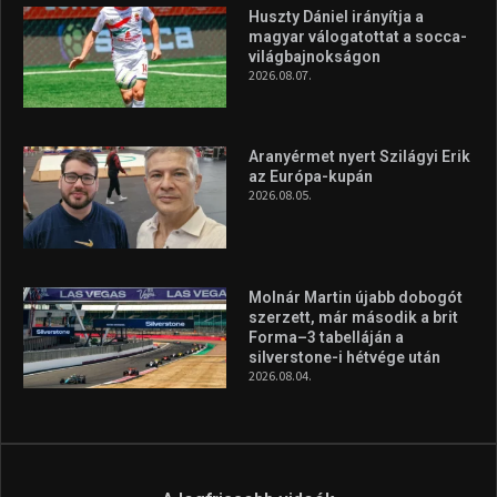
Túl a 18. X-en és rendezvények százain a Sportime Magazinnak
továbbra is a legfőbb célja, hogy a mindenki sportját minél
vonzóbbá tegye.
A rendszeres mozgás és a sport jobbá teheti az életed! Mindehhez
minden infót megtalálsz nálunk.
A legfrissebb hírek
Huszty Dániel irányítja a
magyar válogatottat a socca-
világbajnokságon
2026.08.07.
Aranyérmet nyert Szilágyi Erik
az Európa-kupán
2026.08.05.