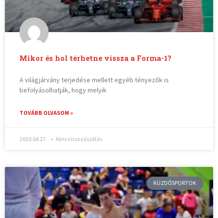
Mikor és hol térhetne vissza a Forma-1?
A világjárvány terjedése mellett egyéb tényezők is
befolyásolhatják, hogy melyik
TOVÁBB OLVASOM »
2020.04.27.
Nincs hozzászólás
KÜZDŐSPORTOK