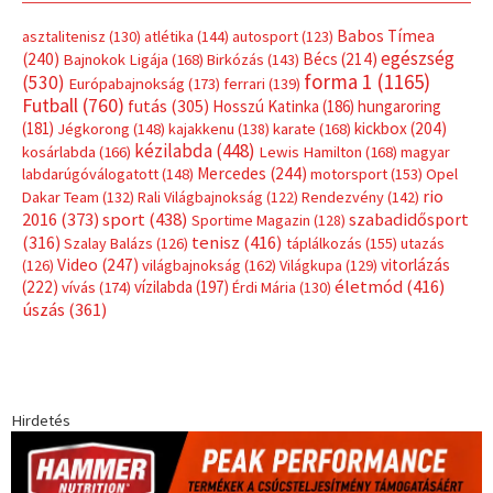
Címkék
Babos Tímea
asztalitenisz
(130)
atlétika
(144)
autosport
(123)
egészség
(240)
Bécs
(214)
Bajnokok Ligája
(168)
Birkózás
(143)
forma 1
(1165)
(530)
Európabajnokság
(173)
ferrari
(139)
Futball
(760)
futás
(305)
Hosszú Katinka
(186)
hungaroring
(181)
kickbox
(204)
Jégkorong
(148)
kajakkenu
(138)
karate
(168)
kézilabda
(448)
kosárlabda
(166)
Lewis Hamilton
(168)
magyar
Mercedes
(244)
labdarúgóválogatott
(148)
motorsport
(153)
Opel