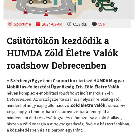
Sportime
2024-03-04
6:13 du.
CSR
Csütörtökön kezdődik a
HUMDA Zöld Életre Valók
roadshow Debrecenben
A
Széchenyi Egyetemi Csoporthoz
tartozó
HUMDA Magyar
Mobilitás-fejlesztési Ügynökség Zrt. Zöld Életre Valók
néven komplex e-mobilitási
roadshowt
indít március 7-én
Debrecenben
. Az országszerte számos helyszínre ellátogató,
mindenhol négy napig állomásozó
Zöld Életre Valók
roadshow
célja, hogy a fenntartható és környezetbarát energiát a
mindennapi élet részévé tegye és előmozdítsa a zöld átállást,
hiszen a zöld energia a
magyar
gazdaság jövője a háztartásokban,
a közlekedésben és az iparban egyaránt.