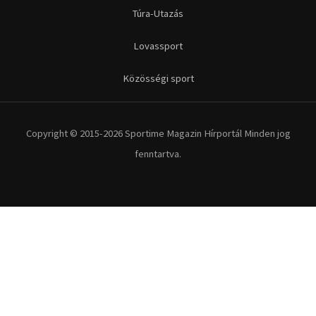
Futás
Kerékpár
Extrém Sportok
Fitnesz
Egyéb szabadidősport
Túra-Utazás
Lovassport
Közösségi sport