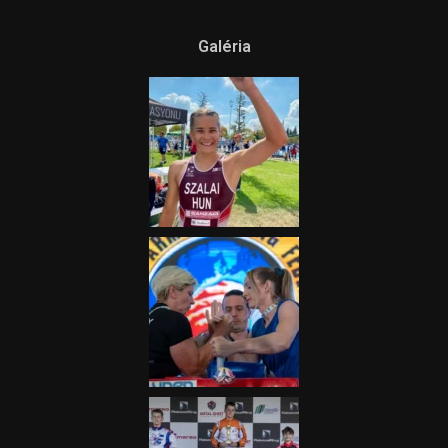
Ne csak nézd, lásd is a focit! –
itt a Tippmix Teljes
Terjedelem!
2025.08.05.
„A Forma-1-es Magyar
Nagydíj az egész nemzetnek
fontos”
2025.06.19.
Galéria