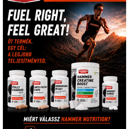
rio
Dakar Team
(132)
Rali Világbajnokság
(122)
Rendezvény
(142)
sport
(438)
2016
(373)
szabadidősport
Sportime Magazin
(128)
(316)
tenisz
(416)
Szalay Balázs
(126)
táplálkozás
(155)
utazás
Video
(247)
vitorlázás
(126)
világbajnokság
(162)
Világkupa
(129)
életmód
(416)
(222)
vívás
(174)
vízilabda
(197)
Érdi Mária
(130)
úszás
(361)
Hirdetés