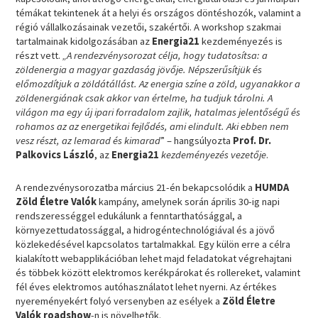
témákat tekintenek át a helyi és országos döntéshozók, valamint a
régió vállalkozásainak vezetői, szakértői. A workshop szakmai
tartalmainak kidolgozásában az
Energia21
kezdeményezés is
részt vett.
„A rendezvénysorozat célja, hogy tudatosítsa: a
zöldenergia a magyar gazdaság jövője. Népszerűsítjük és
előmozdítjuk a zöldátállást. Az energia színe a zöld, ugyanakkor a
zöldenergiának csak akkor van értelme, ha tudjuk tárolni. A
világon ma egy új ipari forradalom zajlik, hatalmas jelentőségű és
rohamos az az energetikai fejlődés, ami elindult. Aki ebben nem
vesz részt, az lemarad és kimarad
” – hangsúlyozta
Prof. Dr.
Palkovics László
, az
Energia21
kezdeményezés vezetője
.
A rendezvénysorozatba március 21-én bekapcsolódik a
HUMDA
Zöld Életre Valók
kampány, amelynek során április 30-ig napi
rendszerességgel edukálunk a fenntarthatósággal, a
környezettudatossággal, a hidrogéntechnológiával és a jövő
közlekedésével kapcsolatos tartalmakkal. Egy külön erre a célra
kialakított webapplikációban lehet majd feladatokat végrehajtani
és többek között elektromos kerékpárokat és rollereket, valamint
fél éves elektromos autóhasználatot lehet nyerni. Az értékes
nyereményekért folyó versenyben az esélyek a
Zöld Életre
Valók roadshow
-n is növelhetők.