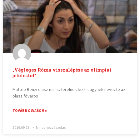
„Végleges Róma visszalépése az olimpiai
jelöléstől”
Matteo Renzi olasz miniszterelnök lezárt ügynek nevezte az
olasz főváros
TOVÁBB OLVASOM »
2016.09.23.
Nincs hozzászólás