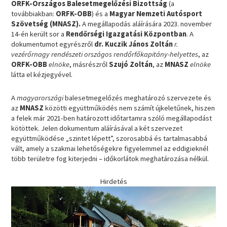
ORFK-Országos Balesetmegelőzési Bizottság
(a
továbbiakban:
ORFK-OBB
) és a
Magyar Nemzeti Autósport
Szövetség (MNASZ).
A megállapodás aláírására 2023. november
14-én került sor a
Rendőrségi Igazgatási Központban
. A
dokumentumot egyrészről
dr. Kuczik János Zoltán
r.
vezérőrnagy rendészeti országos rendőrfőkapitány-helyettes
, az
ORFK-OBB
elnöke
, másrészről
Szujó Zoltán
, az
MNASZ
elnöke
látta el kézjegyével.
A
magyarországi
balesetmegelőzés meghatározó szervezete és
az
MNASZ
közötti együttműködés nem számít újkeletűnek, hiszen
a felek már 2021-ben határozott időtartamra szóló megállapodást
kötöttek. Jelen dokumentum aláírásával a két szervezet
együttműködése „szintet lépett”, szorosabbá és tartalmasabbá
vált, amely a szakmai lehetőségekre figyelemmel az eddigieknél
több területre fog kiterjedni – időkorlátok meghatározása nélkül.
Hirdetés