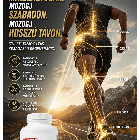
sport
(438)
2016
(373)
szabadidősport
Sportime Magazin
(128)
(316)
tenisz
(416)
Szalay Balázs
(126)
táplálkozás
(155)
utazás
Video
(247)
vitorlázás
(126)
világbajnokság
(162)
Világkupa
(129)
életmód
(416)
(222)
vívás
(174)
vízilabda
(197)
Érdi Mária
(130)
úszás
(361)
Hirdetés