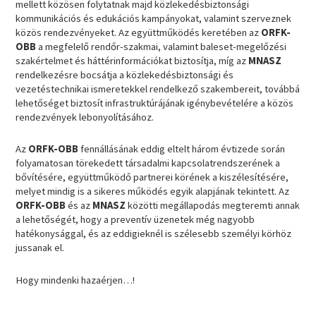
mellett közösen folytatnak majd közlekedésbiztonsági
kommunikációs és edukációs kampányokat, valamint szerveznek
közös rendezvényeket. Az együttműködés keretében az
ORFK-
OBB
a megfelelő rendőr-szakmai, valamint baleset-megelőzési
szakértelmet és háttérinformációkat biztosítja, míg az
MNASZ
rendelkezésre bocsátja a közlekedésbiztonsági és
vezetéstechnikai ismeretekkel rendelkező szakembereit, továbbá
lehetőséget biztosít infrastruktúrájának igénybevételére a közös
rendezvények lebonyolításához.
Az
ORFK-OBB
fennállásának eddig eltelt három évtizede során
folyamatosan törekedett társadalmi kapcsolatrendszerének a
bővítésére, együttműködő partnerei körének a kiszélesítésére,
melyet mindig is a sikeres működés egyik alapjának tekintett. Az
ORFK-OBB
és az
MNASZ
közötti megállapodás megteremti annak
a lehetőségét, hogy a preventív üzenetek még nagyobb
hatékonysággal, és az eddigieknél is szélesebb személyi körhöz
jussanak el.
Hogy mindenki hazaérjen…!