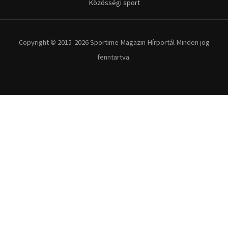
Kerékpár
Extrém Sportok
Fitnesz
Egyéb szabadidősport
Túra-Utazás
Lovassport
Közösségi sport
Copyright © 2015-2026 Sportime Magazin Hírportál Minden jog
fenntartva.