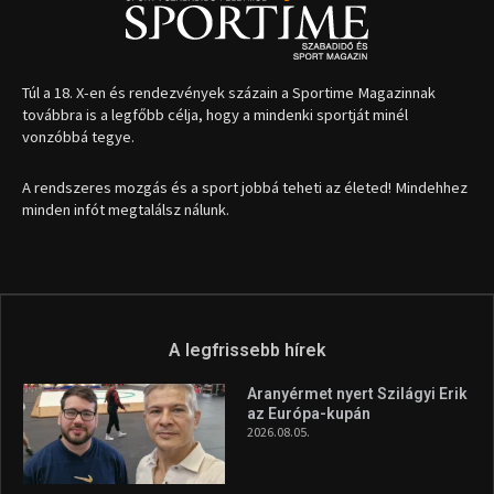
1035 Budapest, Miklós u. 7.
+36 30 471 1373
info (kukac) sportime.hu
Túl a 18. X-en és rendezvények százain a Sportime Magazinnak
továbbra is a legfőbb célja, hogy a mindenki sportját minél
vonzóbbá tegye.
A rendszeres mozgás és a sport jobbá teheti az életed! Mindehhez