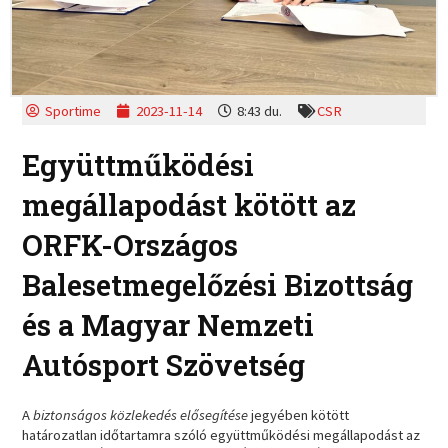
Sportime
2023-11-14
8:43 du.
CSR
Együttműködési
megállapodást kötött az
ORFK-Országos
Balesetmegelőzési Bizottság
és a Magyar Nemzeti
Autósport Szövetség
A
biztonságos közlekedés elősegítése
jegyében kötött
határozatlan időtartamra szóló együttműködési megállapodást az