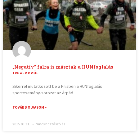
„Negatív” falra is másztak a HUNfoglalás
résztvevői
Sikerrel mutatkozott be a Pilisben a HUNfoglalás
sportesemény-sorozat az Árpád
TOVÁBB OLVASOM »
2015.03.31.
Nincs hozzászólás