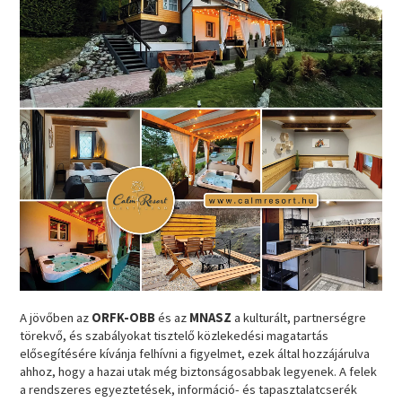
A jövőben az
ORFK-OBB
és az
MNASZ
a kulturált, partnerségre
törekvő, és szabályokat tisztelő közlekedési magatartás
elősegítésére kívánja felhívni a figyelmet, ezek által hozzájárulva
ahhoz, hogy a hazai utak még biztonságosabbak legyenek. A felek
a rendszeres egyeztetések, információ- és tapasztalatcserék