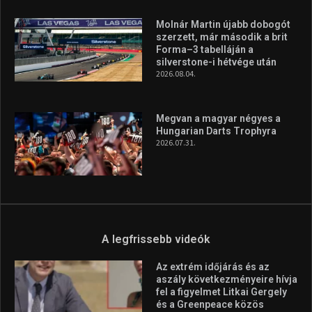
minden infót megtalálsz nálunk.
A legfrissebb hírek
Aranyérmet nyert Szilágyi Erik
az Európa-kupán
2026.08.05.
Molnár Martin újabb dobogót
szerzett, már második a brit
Forma–3 tabelláján a
silverstone-i hétvége után
2026.08.04.
Megvan a magyar négyes a