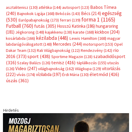
Címkék
Babos Tímea
asztalitenisz
(130)
atlétika
(144)
autosport
(123)
egészség
(240)
Bécs
(214)
Bajnokok Ligája
(168)
Birkózás
(143)
forma 1
(1165)
(530)
Európabajnokság
(173)
ferrari
(139)
Futball
(760)
futás
(305)
Hosszú Katinka
(186)
hungaroring
(181)
kickbox
(204)
Jégkorong
(148)
kajakkenu
(138)
karate
(168)
kézilabda
(448)
kosárlabda
(166)
Lewis Hamilton
(168)
magyar
Mercedes
(244)
labdarúgóválogatott
(148)
motorsport
(153)
Opel
rio
Dakar Team
(132)
Rali Világbajnokság
(122)
Rendezvény
(142)