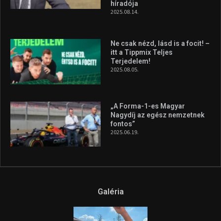
Hungarian Darts Trophyra
2026.07.31.
A legfrissebb videók
Az extrém időjárás és az
aszály következményeire hívja
fel a figyelmet Litkai Gergely
és a Greenpeace közös
híradója
2025.08.14.
Ne csak nézd, lásd is a focit! –
itt a Tippmix Teljes
Terjedelem!
2025.08.05.