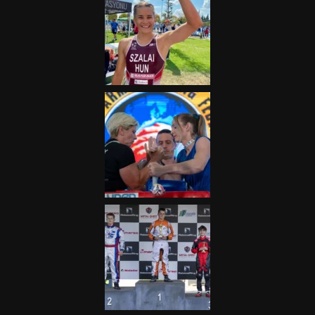
„A Forma-1-es Magyar
Nagydíj az egész nemzetnek
fontos”
2025.06.19.
Galéria