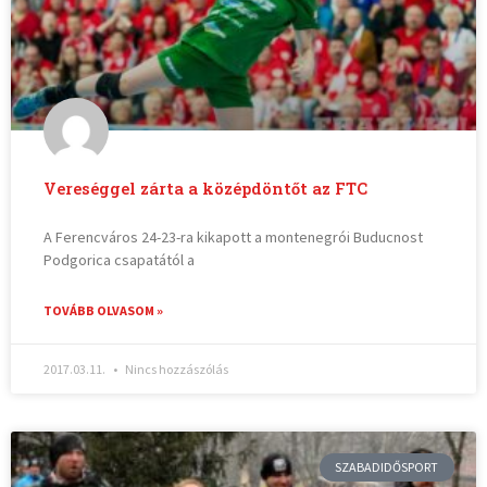
Vereséggel zárta a középdöntőt az FTC
A Ferencváros 24-23-ra kikapott a montenegrói Buducnost
Podgorica csapatától a
TOVÁBB OLVASOM »
2017.03.11.
Nincs hozzászólás
SZABADIDŐSPORT