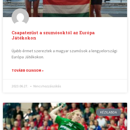
Csapatezüst a szumósoktól az Európa
Játékokon
Újabb érmet szereztek a magyar szumósok a lengyelországi
Európa Játékokon.
TOVÁBB OLVASOM »
2023.06.27.
Nincs hozzászólás
KÉZILABDA