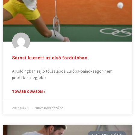
Sárosi kiesett az első fordulóban
A Koldingban zajló tollaslabda Európa-bajnokságon nem
jutott be a legjobb
TOVÁBB OLVASOM »
2017.04.26.
Nincs hozzászólás
EGYÉB SPORTHÍREK