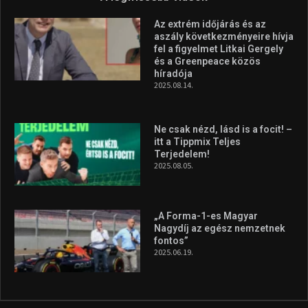
Az extrém időjárás és az
aszály következményeire hívja
fel a figyelmet Litkai Gergely
és a Greenpeace közös
híradója
2025.08.14.
Ne csak nézd, lásd is a focit! –
itt a Tippmix Teljes
Terjedelem!
2025.08.05.
„A Forma-1-es Magyar
Nagydíj az egész nemzetnek
fontos”
2025.06.19.