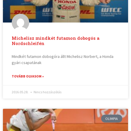
Michelisz mindkét futamon dobogós a
Nordschleifén
Mindkét futamon dobogóra állt Michelisz Norbert, a Honda
gyári csapatának
TOVÁBB OLVASOM »
2016.05.28.
Nincs hozzászólás
OLIMPIA