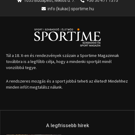
1035 Budapest, Miklós u. 7.
+36 30 471 1373
info (kukac) sportime.hu
Túl a 18. X-en és rendezvények százain a Sportime Magazinnak
továbbra is a legfőbb célja, hogy a mindenki sportját minél
vonzóbbá tegye.
A rendszeres mozgás és a sport jobbá teheti az életed! Mindehhez
minden infót megtalálsz nálunk.
A legfrissebb hírek