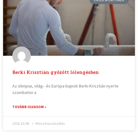
Berki Krisztián győzött lólengésben
Az olimpiai, világ– és Európa-bajnok Berki Krisztián nyerte
szombaton a
TOVÁBB OLVASOM »
2016.10.08.
Nincs hozzászólás