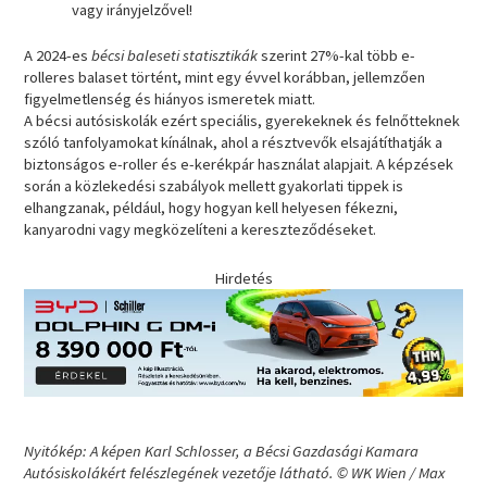
vagy irányjelzővel!
A 2024-es
bécsi baleseti statisztikák
szerint 27%-kal több e-
rolleres balaset történt, mint egy évvel korábban, jellemzően
figyelmetlenség és hiányos ismeretek miatt.
A bécsi autósiskolák ezért speciális, gyerekeknek és felnőtteknek
szóló tanfolyamokat kínálnak, ahol a résztvevők elsajátíthatják a
biztonságos e-roller és e-kerékpár használat alapjait. A képzések
során a közlekedési szabályok mellett gyakorlati tippek is
elhangzanak, például, hogy hogyan kell helyesen fékezni,
kanyarodni vagy megközelíteni a kereszteződéseket.
Hirdetés
Nyitókép: A képen Karl Schlosser, a Bécsi Gazdasági Kamara
Autósiskolákért felészlegének vezetője látható. © WK Wien / Max