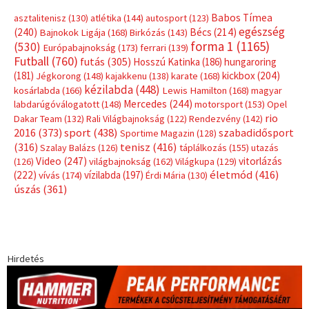
Babos Tímea
asztalitenisz
(130)
atlétika
(144)
autosport
(123)
egészség
(240)
Bécs
(214)
Bajnokok Ligája
(168)
Birkózás
(143)
forma 1
(1165)
(530)
Európabajnokság
(173)
ferrari
(139)
Futball
(760)
futás
(305)
Hosszú Katinka
(186)
hungaroring
(181)
kickbox
(204)
Jégkorong
(148)
kajakkenu
(138)
karate
(168)
kézilabda
(448)
kosárlabda
(166)
Lewis Hamilton
(168)
magyar
Mercedes
(244)
labdarúgóválogatott
(148)
motorsport
(153)
Opel
rio
Dakar Team
(132)
Rali Világbajnokság
(122)
Rendezvény
(142)
sport
(438)
2016
(373)
szabadidősport
Sportime Magazin
(128)
(316)
tenisz
(416)
Szalay Balázs
(126)
táplálkozás
(155)
utazás
Video
(247)
vitorlázás
(126)
világbajnokság
(162)
Világkupa
(129)
életmód
(416)
(222)
vívás
(174)
vízilabda
(197)
Érdi Mária
(130)
úszás
(361)
Hirdetés