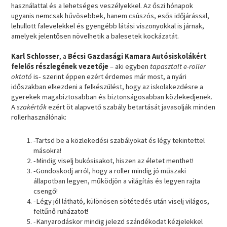
használattal és a lehetséges veszélyekkel. Az őszi hónapok
ugyanis nemcsak hűvösebbek, hanem csúszós, esős időjárással,
lehullott falevelekkel és gyengébb látási viszonyokkal is járnak,
amelyek jelentősen növelhetik a balesetek kockázatát.
Karl Schlosser
, a
Bécsi Gazdasági Kamara Autósiskolákért
felelős részlegének vezetője
– aki egyben
tapasztalt e-roller
oktató
is- szerint éppen ezért érdemes már most, a nyári
időszakban elkezdeni a felkészülést, hogy az iskolakezdésre a
gyerekek magabiztosabban és biztonságosabban közlekedjenek.
A
szakértők
ezért öt alapvető szabály betartását javasolják minden
rollerhasználónak:
-Tartsd be a közlekedési szabályokat és légy tekintettel
másokra!
-Mindig viselj bukósisakot, hiszen az életet menthet!
-Gondoskodj arról, hogy a roller mindig jó műszaki
állapotban legyen, működjön a világítás és legyen rajta
csengő!
-Légy jól látható, különösen sötétedés után viselj világos,
feltűnő ruházatot!
-Kanyarodáskor mindig jelezd szándékodat kézjelekkel