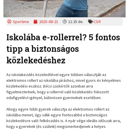
Sportime
2025-08-21
11:25 de.
CSR
Iskolába e-rollerrel? 5 fontos
tipp a biztonságos
közlekedéshez
Az iskolakezdés közeledtével egyre többen választják az
elektromos rollert az iskolába járáshoz, mivel gyors és kényelmes
közlekedési eszköz.
Bécsi szakértők
azonban arra
figyelmeztetnek, hogy a rollerrel való közlekedés fokozott
odafigyelést igényel, különösen gyermekek esetében.
Ahogy egyre több gyerek választja az elektromos rollert az
iskolába menet, úgy válik egyre fontosabbá a biztonságos
közlekedésre való felkészülés is. A nyár vége ideális időszak arra,
hogy a gyerekek (és szüleik) megismerkedjenek a helyes