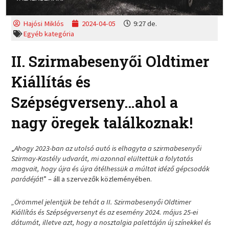
Hajósi Miklós
2024-04-05
9:27 de.
Egyéb kategória
II. Szirmabesenyői Oldtimer
Kiállítás és
Szépségverseny…ahol a
nagy öregek találkoznak!
„
Ahogy 2023-ban az utolsó autó is elhagyta a szirmabesenyői
Szirmay-Kastély udvarát, mi azonnal elültettük a folytatás
magvait, hogy újra és újra átélhessük a múltat idéző gépcsodák
parádéját
!” – áll a szervezők közleményében.
„Örömmel jelentjük be tehát a II. Szirmabesenyői Oldtimer
Kiállítás és Szépségversenyt és az esemény 2024. május 25-ei
dátumát, illetve azt, hogy a nosztalgia palettáján új színekkel és