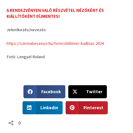
A RENDEZVÉNYEN VALÓ RÉSZVÉTEL NÉZŐKÉNT ÉS
KIÁLLÍTÓKÉNT DÍJMENTES!
Jelentkezés/nevezés:
https://szirmabesenyo.hu/form/oldtimer-kiallitas-2024
Fotó: Lengyel Roland
S
S
Facebook
Twitter
h
h
a
a
S
S
r
r
Linkedin
Pinterest
h
h
e
e
a
a
o
o
r
r
0
n
n
e
e
f
t