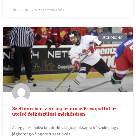
2019.05.07.
Nincs hozzászólás
JÉGKORONG
Szétlövésben vereség az orosz B-csapattól az
utolsó felkészülési mérkőzésen
Az egy hét múlva kezdődő világbajnokságra készülő magyar
jégkorong-válogatott szétlövés