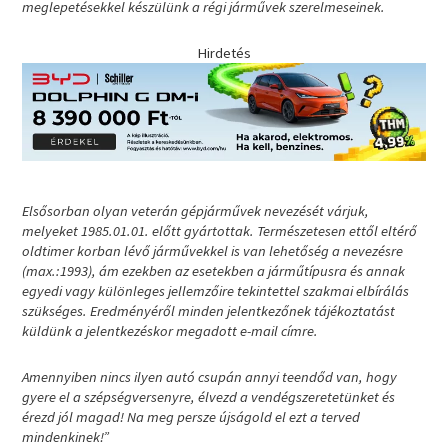
meglepetésekkel készülünk a régi járművek szerelmeseinek.
Hirdetés
Elsősorban olyan veterán gépjárművek nevezését várjuk,
melyeket 1985.01.01. előtt gyártottak. Természetesen ettől eltérő
oldtimer korban lévő járművekkel is van lehetőség a nevezésre
(max.:1993), ám ezekben az esetekben a járműtípusra és annak
egyedi vagy különleges jellemzőire tekintettel szakmai elbírálás
szükséges. Eredményéről minden jelentkezőnek tájékoztatást
küldünk a jelentkezéskor megadott e-mail címre.
Amennyiben nincs ilyen autó csupán annyi teendőd van, hogy
gyere el a szépségversenyre, élvezd a vendégszeretetünket és
érezd jól magad! Na meg persze újságold el ezt a terved
mindenkinek!”