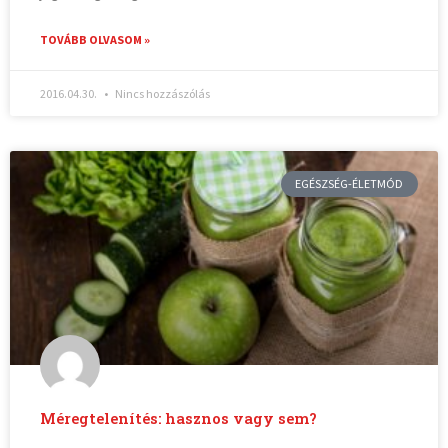
TOVÁBB OLVASOM »
2016.04.30.
Nincs hozzászólás
EGÉSZSÉG-ÉLETMÓD
Méregtelenítés: hasznos vagy sem?