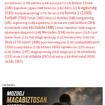
Babos Tímea
asztalitenisz
(130)
atlétika
(144)
autosport
(123)
egészség
(240)
Bécs
(214)
Bajnokok Ligája
(168)
Birkózás
(143)
forma 1
(1165)
(530)
Európabajnokság
(173)
ferrari
(139)
Futball
(760)
futás
(305)
Hosszú Katinka
(186)
hungaroring
(181)
kickbox
(204)
Jégkorong
(148)
kajakkenu
(138)
karate
(168)
kézilabda
(448)
kosárlabda
(166)
Lewis Hamilton
(168)
magyar
Mercedes
(244)
labdarúgóválogatott
(148)
motorsport
(153)
Opel
rio
Dakar Team
(132)
Rali Világbajnokság
(122)
Rendezvény
(142)
sport
(438)
2016
(373)
szabadidősport
Sportime Magazin
(128)
(316)
tenisz
(416)
Szalay Balázs
(126)
táplálkozás
(155)
utazás
Video
(247)
vitorlázás
(126)
világbajnokság
(162)
Világkupa
(129)
életmód
(416)
(222)
vívás
(174)
vízilabda
(197)
Érdi Mária
(130)
úszás
(361)
Hirdetés