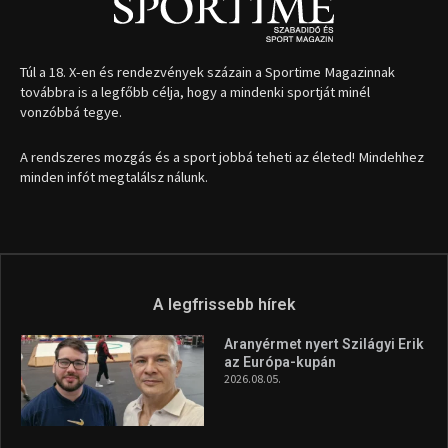
Túl a 18. X-en és rendezvények százain a Sportime Magazinnak
továbbra is a legfőbb célja, hogy a mindenki sportját minél
vonzóbbá tegye.
A rendszeres mozgás és a sport jobbá teheti az életed! Mindehhez
minden infót megtalálsz nálunk.
A legfrissebb hírek
Aranyérmet nyert Szilágyi Erik
az Európa-kupán
2026.08.05.