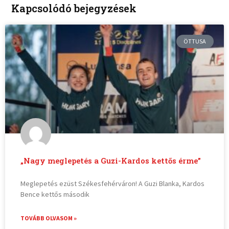
Kapcsolódó bejegyzések
ÖTTUSA
„Nagy meglepetés a Guzi-Kardos kettős érme”
Meglepetés ezüst Székesfehérváron! A Guzi Blanka, Kardos
Bence kettős második
TOVÁBB OLVASOM »