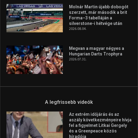
Molnár Martin újabb dobogót
szerzett, már második a brit
Forma–3 tabelláján a
silverstone-i hétvége után
2026.08.04.
Megvan a magyar négyes a
Hungarian Darts Trophyra
2026.07.31.
A legfrissebb videók
Az extrém időjárás és az
aszály következményeire hívja
fel a figyelmet Litkai Gergely
és a Greenpeace közös
híradója