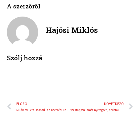
o
o
a
w
A szerzőről
n
n
c
i
l
p
e
t
i
i
b
t
n
n
Hajósi Miklós
o
e
k
t
o
r
e
e
k
d
r
i
e
Szólj hozzá
n
s
t
Előző
K
ELŐZŐ
KÖVETKEZŐ
Milák mellett Hosszú is a nevezési listán
Verstappen ismét nyeregben, ezúttal Japánban