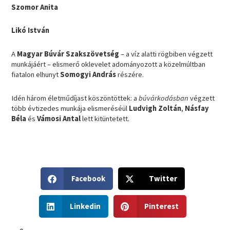
Szomor Anita
Likó István
A
Magyar Búvár Szakszövetség
– a víz alatti rögbiben végzett
munkájáért – elismerő oklevelet adományozott a közelmúltban
fiatalon elhunyt
Somogyi András
részére.
Idén három életműdíjast köszöntöttek: a
búvárkodásban
végzett
több évtizedes munkája elismeréséül
Ludvigh Zoltán
,
Násfay
Béla
és
Vámosi Antal
lett kitüntetett.
S
S
Facebook
Twitter
h
h
a
a
S
S
r
r
Linkedin
Pinterest
h
h
e
e
a
a
o
o