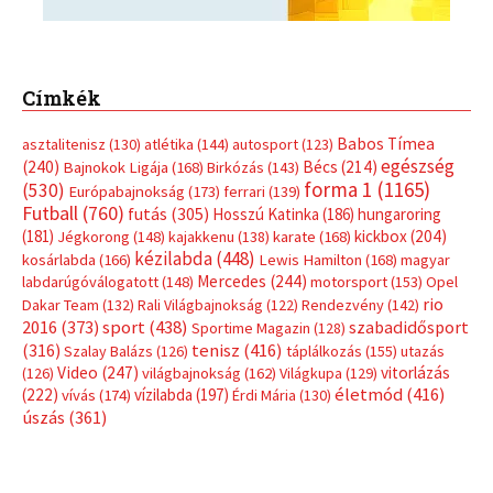
Címkék
Babos Tímea
asztalitenisz
(130)
atlétika
(144)
autosport
(123)
egészség
(240)
Bécs
(214)
Bajnokok Ligája
(168)
Birkózás
(143)
forma 1
(1165)
(530)
Európabajnokság
(173)
ferrari
(139)
Futball
(760)
futás
(305)
Hosszú Katinka
(186)
hungaroring
(181)
kickbox
(204)
Jégkorong
(148)
kajakkenu
(138)
karate
(168)
kézilabda
(448)
kosárlabda
(166)
Lewis Hamilton
(168)
magyar
Mercedes
(244)
labdarúgóválogatott
(148)
motorsport
(153)
Opel
rio
Dakar Team
(132)
Rali Világbajnokság
(122)
Rendezvény
(142)
sport
(438)
2016
(373)
szabadidősport
Sportime Magazin
(128)
(316)
tenisz
(416)
Szalay Balázs
(126)
táplálkozás
(155)
utazás
Video
(247)
vitorlázás
(126)
világbajnokság
(162)
Világkupa
(129)
életmód
(416)
(222)
vívás
(174)
vízilabda
(197)
Érdi Mária
(130)
úszás
(361)