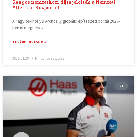
Rangos nemzetközi díjra jelölték a Nemzeti
Atlétikai Központot
A nagy tekintélyű Archdaily globális építészeti portál 2025-
ben is megnevezi
TOVÁBB OLVASOM »
2025.01.29.
Nincs hozzászólás
F1