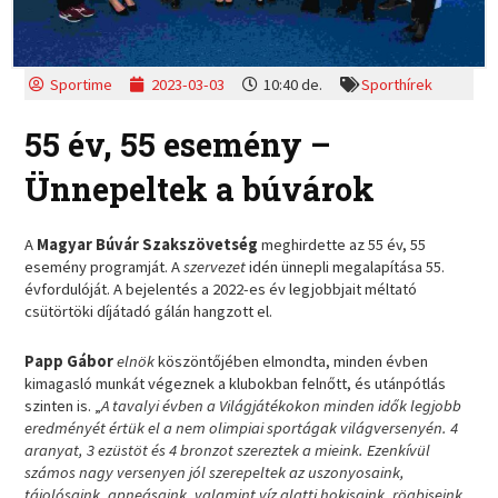
Sportime
2023-03-03
10:40 de.
Sporthírek
55 év, 55 esemény –
Ünnepeltek a búvárok
A
Magyar Búvár Szakszövetség
meghirdette az 55 év, 55
esemény programját. A
szervezet
idén ünnepli megalapítása 55.
évfordulóját. A bejelentés a 2022-es év legjobbjait méltató
csütörtöki díjátadó gálán hangzott el.
Papp Gábor
elnök
köszöntőjében elmondta, minden évben
kimagasló munkát végeznek a klubokban felnőtt, és utánpótlás
szinten is. „
A tavalyi évben a Világjátékokon minden idők legjobb
eredményét értük el a nem olimpiai sportágak világversenyén. 4
aranyat, 3 ezüstöt és 4 bronzot szereztek a mieink. Ezenkívül
számos nagy versenyen jól szerepeltek az uszonyosaink,
tájolósaink, apneásaink, valamint víz alatti hokisaink, rögbiseink