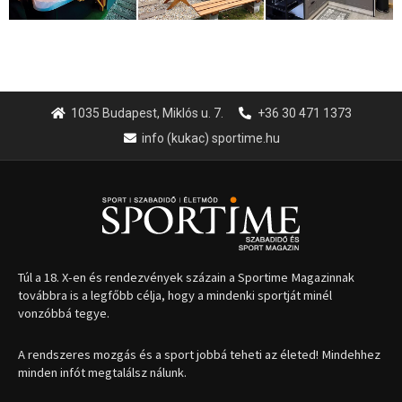
1035 Budapest, Miklós u. 7.
+36 30 471 1373
info (kukac) sportime.hu
Túl a 18. X-en és rendezvények százain a Sportime Magazinnak
továbbra is a legfőbb célja, hogy a mindenki sportját minél
vonzóbbá tegye.
A rendszeres mozgás és a sport jobbá teheti az életed! Mindehhez
minden infót megtalálsz nálunk.