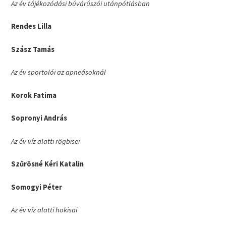
Az év tájékozódási búvárúszói utánpótlásban
Rendes Lilla
Szász Tamás
Az év sportolói az apneásoknál
Korok Fatima
Sopronyi András
Az év víz alatti rögbisei
Szűrösné Kéri Katalin
Somogyi Péter
Az év víz alatti hokisai