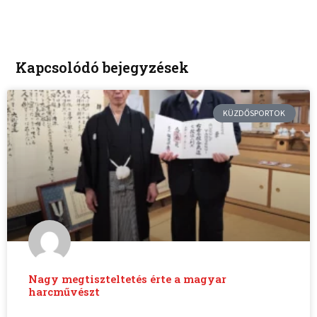
Kapcsolódó bejegyzések
KÜZDŐSPORTOK
Nagy megtiszteltetés érte a magyar
harcművészt