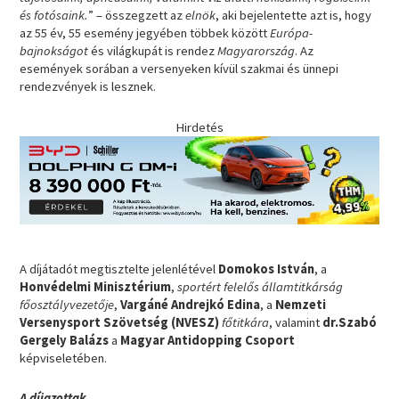
és fotósaink.
” – összegzett az
elnök
, aki bejelentette azt is, hogy
az 55 év, 55 esemény jegyében többek között
Európa-
bajnokságot
és világkupát is rendez
Magyarország
. Az
események sorában a versenyeken kívül szakmai és ünnepi
rendezvények is lesznek.
Hirdetés
A díjátadót megtisztelte jelenlétével
Domokos István
, a
Honvédelmi Minisztérium
,
sportért felelős államtitkárság
főosztályvezetője
,
Vargáné Andrejkó Edina
, a
Nemzeti
Versenysport Szövetség (NVESZ)
főtitkára
, valamint
dr.Szabó
Gergely Balázs
a
Magyar Antidopping Csoport
képviseletében.
A díjazottak