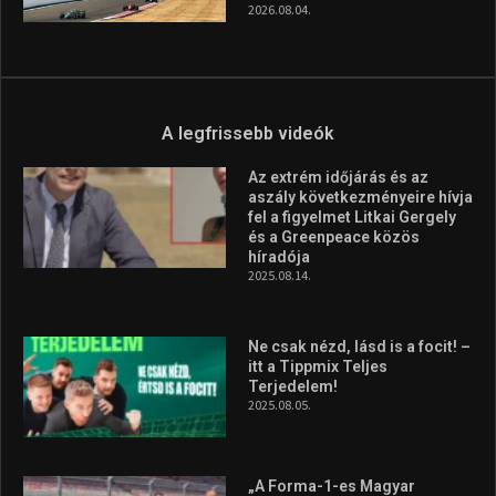
2026.08.04.
A legfrissebb videók
Az extrém időjárás és az
aszály következményeire hívja
fel a figyelmet Litkai Gergely
és a Greenpeace közös
híradója
2025.08.14.
Ne csak nézd, lásd is a focit! –
itt a Tippmix Teljes
Terjedelem!
2025.08.05.
„A Forma-1-es Magyar