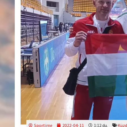
Sportime
2022-04-11
1:12 du.
Küzd