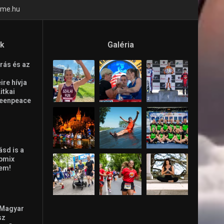
time.hu
ók
Galéria
rás és az
re hívja
Litkai
reenpeace
ásd is a
ppmix
lem!
 Magyar
sz