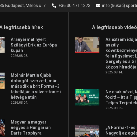
35 Budapest, Miklós u. 7.
+36 30 471 1373
info (kukac) spor
A legfrissebb hírek
A legfrissebb vide
Aranyérmet nyert
Az extrém időjá
Szilágyi Erik az Európa-
aszály
kupán
következményei
2026.08.05.
fel a figyelmet 
Gergely és a G
közös híradója
2025.08.14.
Molnár Martin újabb
dobogót szerzett, már
második a brit Forma–3
tabelláján a silverstone-i
Ne csak nézd, l
hétvége után
focit! – itt a Ti
2026.08.04.
Teljes Terjede
2025.08.05.
Megvan a magyar
négyes a Hungarian
„A Forma-1-es
Darts Trophyra
Nagydíj az egé