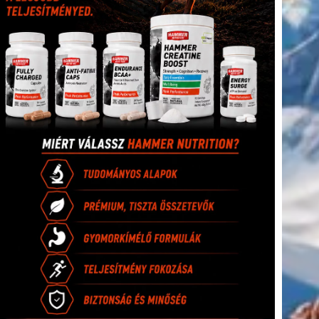
(416)
úszás
(361)
Hirdetés