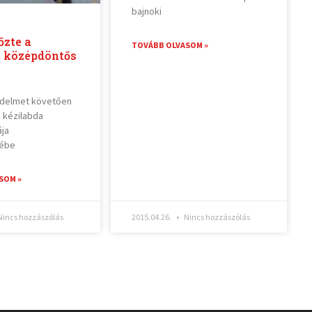
bajnoki
őzte a
TOVÁBB OLVASOM »
, középdöntős
zdelmet követően
i kézilabda
ája
jébe
SOM »
incs hozzászólás
2015.04.26.
Nincs hozzászólás