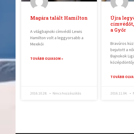
Magára talált Hamilton
Újra legy
címvédőt
a Győr
A világbajnoki címvédő Lewis
Hamilton volt a leggyorsabb a
Bravúros kü
Mexikói
bejutott a nő
Bajnokok Lig
TOVÁBB OLVASOM »
középdöntő
TOVÁBB OLVA
2016.10.28.
Nincs hozzászólás
2016.11.04.
N