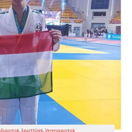
ősportok
,
Sporthírek
,
Verenysportok