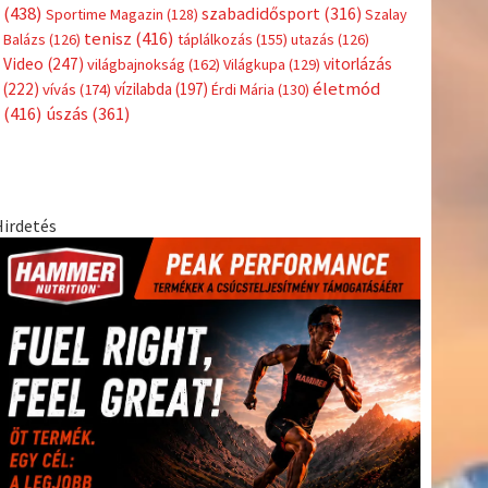
Címkék
Babos
asztalitenisz
(130)
atlétika
(144)
autosport
(123)
Tímea
(240)
Bécs
(214)
Bajnokok Ligája
(168)
Birkózás
(143)
egészség
(530)
Európabajnokság
(173)
ferrari
(139)
forma 1
(1165)
Futball
(760)
futás
(305)
Hosszú
Katinka
(186)
hungaroring
(181)
Jégkorong
(148)
kajakkenu
kézilabda
kickbox
(204)
(138)
karate
(168)
kosárlabda
(166)
(448)
Lewis Hamilton
(168)
magyar labdarúgóválogatott
(148)
Mercedes
(244)
motorsport
(153)
Opel Dakar Team
(132)
Rali
sport
rio 2016
(373)
Világbajnokság
(122)
Rendezvény
(142)
(438)
szabadidősport
(316)
Sportime Magazin
(128)
Szalay
tenisz
(416)
Balázs
(126)
táplálkozás
(155)
utazás
(126)
Video
(247)
vitorlázás
világbajnokság
(162)
Világkupa
(129)
életmód
(222)
vívás
(174)
vízilabda
(197)
Érdi Mária
(130)