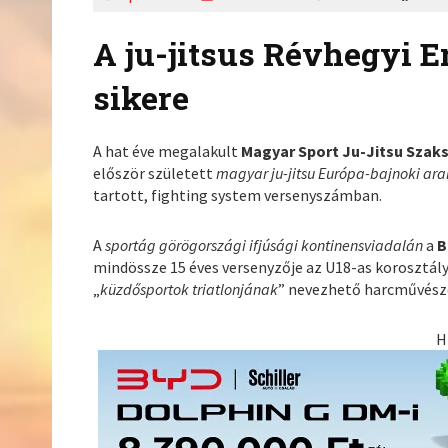
A ju-jitsus Révhegyi E
sikere
A hat éve megalakult
Magyar Sport Ju-Jitsu Szak
először született
magyar ju-jitsu Európa-bajnoki ar
tartott, fighting system versenyszámban.
A
sportág görögországi ifjúsági kontinensviadalán
a
B
mindössze 15 éves versenyzője az U18-as korosztál
„
küzdősportok triatlonjának
” nevezhető harcművésze
H