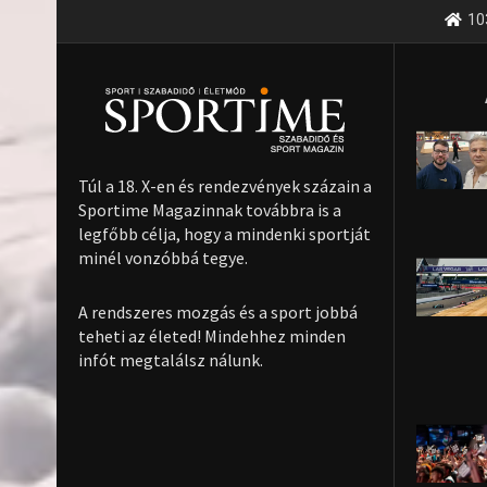
10
Túl a 18. X-en és rendezvények százain a
Sportime Magazinnak továbbra is a
legfőbb célja, hogy a mindenki sportját
minél vonzóbbá tegye.
A rendszeres mozgás és a sport jobbá
teheti az életed! Mindehhez minden
infót megtalálsz nálunk.