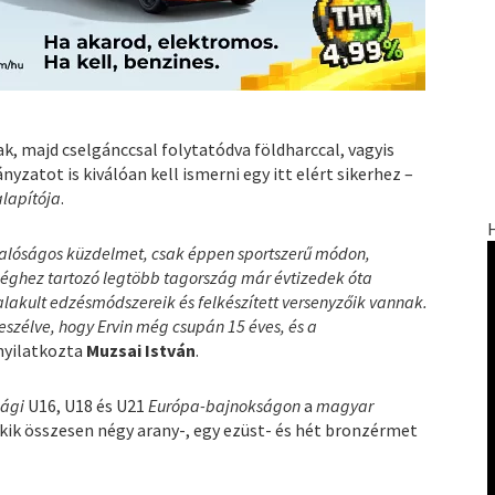
k, majd cselgánccsal folytatódva földharccal, vagyis
yzatot is kiválóan kell ismerni egy itt elért sikerhez –
alapítója
.
 valóságos küzdelmet, csak éppen sportszerű módon,
séghez tartozó legtöbb tagország már évtizedek óta
alakult edzésmódszereik és felkészített versenyzőik vannak.
eszélve, hogy Ervin még csupán 15 éves, és a
nyilatkozta
Muzsai István
.
zági
U16, U18 és U21
Európa-bajnokságon
a
magyar
akik összesen négy arany-, egy ezüst- és hét bronzérmet