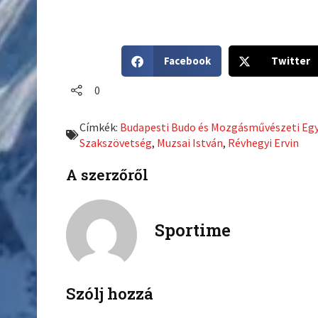
S
S
Facebook
Twitter
h
h
a
a
0
r
r
e
e
Címkék:
Budapesti Budo és Mozgásművészeti Eg
o
o
Szakszövetség
,
Muzsai István
,
Révhegyi Ervin
n
n
f
t
A szerzőről
a
w
c
i
e
t
Sportime
b
t
o
e
o
r
k
Szólj hozzá