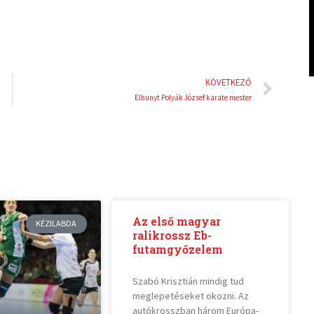
Köve
KÖVETKEZŐ
Elhunyt Polyák József karate mester
Az első magyar
KÉZILABDA
ralikrossz Eb-
futamgyőzelem
Szabó Krisztián mindig tud
meglepetéseket okozni. Az
autókrosszban három Európa-