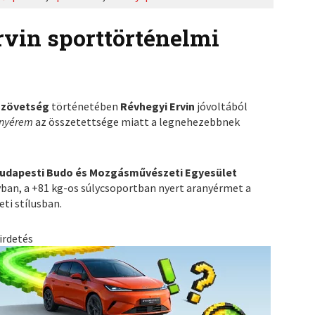
rvin sporttörténelmi
szövetség
történetében
Révhegyi Ervin
jóvoltából
anyérem
az összetettsége miatt a legnehezebbnek
udapesti Budo és Mozgásművészeti
Egyesület
yban, a +81 kg-os súlycsoportban nyert aranyérmet a
ti stílusban.
irdetés