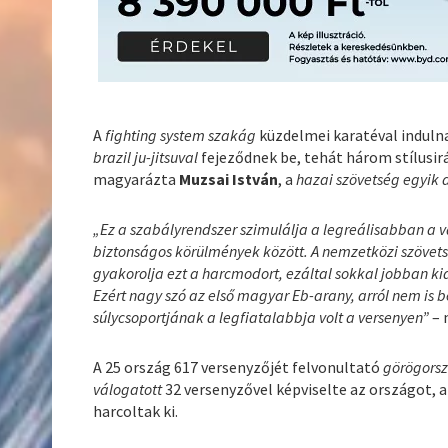
A
fighting system szakág
küzdelmei karatéval indulna
brazil ju-jitsuval
fejeződnek be, tehát három stílusirán
magyarázta
Muzsai István
, a
hazai szövetség egyik 
„Ez a szabályrendszer szimulálja a legreálisabban a
biztonságos körülmények között. A nemzetközi szövet
gyakorolja ezt a harcmodort, ezáltal sokkal jobban ki
Ezért nagy szó az első magyar Eb-arany, arról nem is b
súlycsoportjának a legfiatalabbja volt a versenyen”
– 
A 25 ország 617 versenyzőjét felvonultató
görögors
válogatott
32 versenyzővel képviselte az országot, 
harcoltak ki.