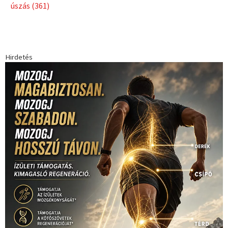
Babos Tímea
asztalitenisz
(130)
atlétika
(144)
autosport
(123)
egészség
(240)
Bécs
(214)
Bajnokok Ligája
(168)
Birkózás
(143)
forma 1
(1165)
(530)
Európabajnokság
(173)
ferrari
(139)
Futball
(760)
futás
(305)
Hosszú Katinka
(186)
hungaroring
(181)
kickbox
(204)
Jégkorong
(148)
kajakkenu
(138)
karate
(168)
kézilabda
(448)
kosárlabda
(166)
Lewis Hamilton
(168)
magyar
Mercedes
(244)
labdarúgóválogatott
(148)
motorsport
(153)
Opel
rio
Dakar Team
(132)
Rali Világbajnokság
(122)
Rendezvény
(142)
sport
(438)
2016
(373)
szabadidősport
Sportime Magazin
(128)
(316)
tenisz
(416)
Szalay Balázs
(126)
táplálkozás
(155)
utazás
Video
(247)
vitorlázás
(126)
világbajnokság
(162)
Világkupa
(129)
életmód
(416)
(222)
vívás
(174)
vízilabda
(197)
Érdi Mária
(130)
úszás
(361)
Hirdetés