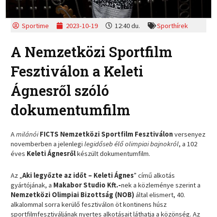
Sportime
2023-10-19
12:40 du.
Sporthírek
A Nemzetközi Sportfilm
Fesztiválon a Keleti
Ágnesről szóló
dokumentumfilm
A
milánói
FICTS Nemzetközi Sportfilm Fesztiválon
versenyez
novemberben a jelenlegi
legidőseb élő olimpiai bajnokról
, a 102
éves
Keleti Ágnesről
készült dokumentumfilm.
Az „
Aki legyőzte az időt – Keleti Ágnes
” című alkotás
gyártójának, a
Makabor Studio Kft.-
nek a közleménye szerint a
Nemzetközi Olimpiai Bizottság (NOB)
által elismert, 40.
alkalommal sorra kerülő fesztiválon öt kontinens húsz
sportfilmfesztiváljának nyertes alkotásait láthatja a közönség. Az