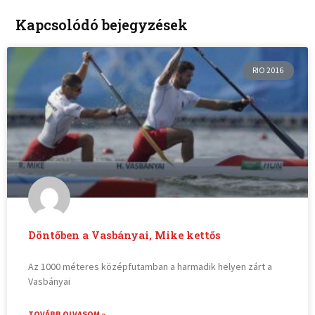
Kapcsolódó bejegyzések
RIO 2016
Döntőben a Vasbányai, Mike kettős
Az 1000 méteres középfutamban a harmadik helyen zárt a
Vasbányai
TOVÁBB OLVASOM »