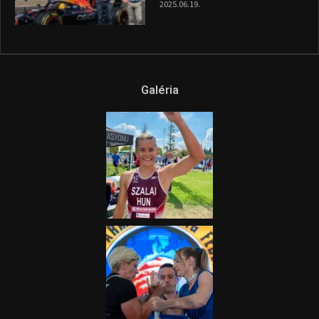
híradója
2025.08.14.
Ne csak nézd, lásd is a focit! –
itt a Tippmix Teljes
Terjedelem!
2025.08.05.
„A Forma-1-es Magyar
Nagydíj az egész nemzetnek
fontos”
2025.06.19.
Galéria