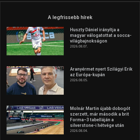
Túl a 18. X-en és rendezvények százain a Sportime Magazinnak
továbbra is a legfőbb célja, hogy a mindenki sportját minél
vonzóbbá tegye.
A rendszeres mozgás és a sport jobbá teheti az életed! Mindehhez
minden infót megtalálsz nálunk.
A legfrissebb hírek
Huszty Dániel irányítja a
magyar válogatottat a socca-
világbajnokságon
2026.08.07.