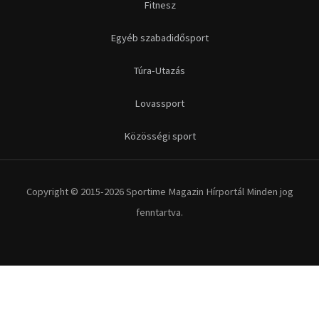
Futás
Kerékpár
Extrém Sportok
Fitnesz
Egyéb szabadidősport
Túra-Utazás
Lovassport