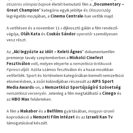
ötszörös olimpiai bajnok
életét bemutató film a „
Documentary –
Great Champion
” kategória egyik jelöltje és
Olaszország
legrégebbi mozijában, a
Cinema Centrale
-ban vetítik majd.
A vetítésen és a november 11-i díjkiosztó gálán a film rendező-
vágója,
Oláh Kata
és
Csukás Sándor
operatőr
személyesen
vesz részt.
Az „
Aki legyőzte az időt – Keleti Ágnes
” dokumentumfilm
premierje tavaly szeptemberben a
Miskolci Cinefest
Fesztiválon
volt, melyen elnyerte a
nemzetközi kritikusok
Fipresci-díját
. Azóta számos fesztiválon és a hazai mozikban
vetítették. Sport és történelem kategóriában kiemelt nemzetközi
elismerésben, a zsűri különdíjában részesült az
AIPS Sport
Media Awards
-on, a
Nemzetközi Sportújságíró Szövetség
nemzetközi versenyén
. Jelenleg a film megtalálható a
Cinego
és
az
HBO Max
felületeken.
A film a
Makabor
és a
Belfilms
gyártásában,
magyar-izraeli
koprodukció a
Nemzeti Film Intézet
és az
Izraeli Kan Tv
támogatásával készült.