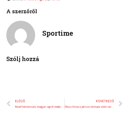
n
n
c
i
l
p
e
t
A szerzőről
i
i
b
t
n
n
o
e
k
t
o
r
e
e
Sportime
k
d
r
i
e
n
s
t
Szólj hozzá
Előző
K
ELŐZŐ
KÖVETKEZŐ
Közel háromszáz magyar ugrik medencébe a Duna Arénába
Olasz Anna a párizsi olimpia után valószínűleg befejezi pályafutását