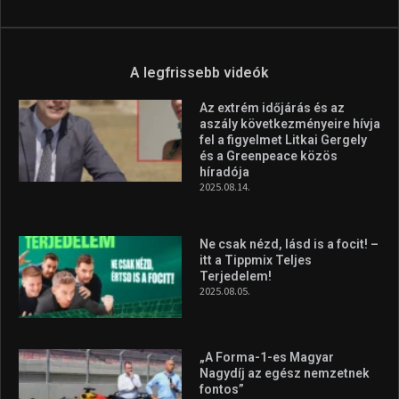
Aranyérmet nyert Szilágyi Erik
az Európa-kupán
2026.08.05.
Molnár Martin újabb dobogót
szerzett, már második a brit
Forma–3 tabelláján a
silverstone-i hétvége után
2026.08.04.
A legfrissebb videók
Az extrém időjárás és az
aszály következményeire hívja
fel a figyelmet Litkai Gergely
és a Greenpeace közös