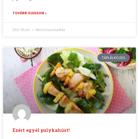
TOVÁBB OLVASOM »
2017.05.20.
Nincs hozzászólás
TÁPLÁLKOZÁS
Ezért egyél pulykahúst!