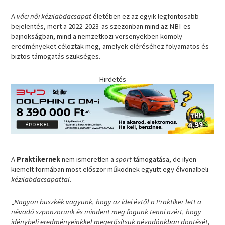
A
váci női kézilabdacsapat
életében ez az egyik legfontosabb
bejelentés, mert a 2022-2023-as szezonban mind az NBI-es
bajnokságban, mind a nemzetközi versenyekben komoly
eredményeket céloztak meg, amelyek eléréséhez folyamatos és
biztos támogatás szükséges.
Hirdetés
A
Praktikernek
nem ismeretlen a
sport
támogatása, de ilyen
kiemelt formában most először működnek együtt egy élvonalbeli
kézilabdacsapattal
.
„
Nagyon büszkék vagyunk, hogy az idei évtől a Praktiker lett a
névadó szponzorunk és mindent meg fogunk tenni azért, hogy
idénybeli eredményeinkkel megerősítsük névadónkban döntését,