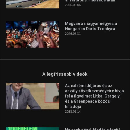
silverstone-i hétvége után
2026.08.04.
Megvan a magyar négyes a
Hungarian Darts Trophyra
2026.07.31.
A legfrissebb videók
Az extrém időjárás és az
aszály következményeire hívja
fel a figyelmet Litkai Gergely
és a Greenpeace közös
híradója
2025.08.14.
Ne csak nézd, lásd is a focit! –