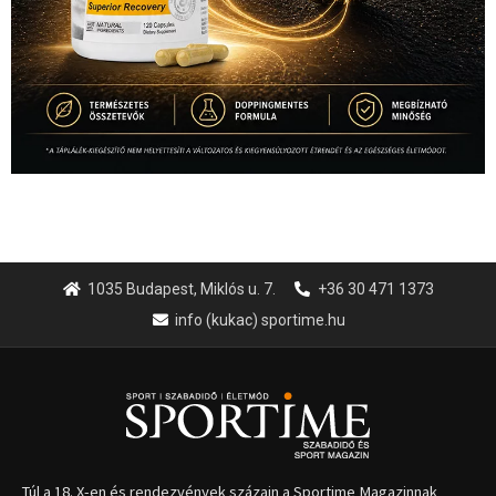
1035 Budapest, Miklós u. 7.
+36 30 471 1373
info (kukac) sportime.hu
Túl a 18. X-en és rendezvények százain a Sportime Magazinnak