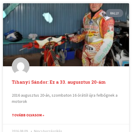
RALLY
Tihanyi Sándor: Ez a 33. augusztus 20-ám
2016 augusztus 20-án, szombaton 16 órától újra felbőgnek a
motorok
TOVÁBB OLVASOM »
2016.08.09.
Nincs hozzászólás