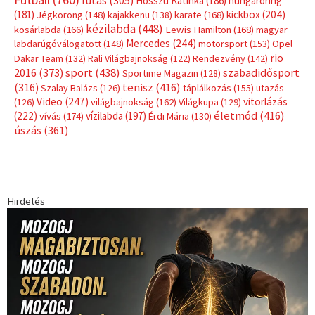
Hosszú Katinka
(186)
hungaroring
(181)
kickbox
(204)
Jégkorong
(148)
kajakkenu
(138)
karate
(168)
kézilabda
(448)
kosárlabda
(166)
Lewis Hamilton
(168)
magyar
Mercedes
(244)
labdarúgóválogatott
(148)
motorsport
(153)
Opel
rio
Dakar Team
(132)
Rali Világbajnokság
(122)
Rendezvény
(142)
sport
(438)
2016
(373)
szabadidősport
Sportime Magazin
(128)
(316)
tenisz
(416)
Szalay Balázs
(126)
táplálkozás
(155)
utazás
Video
(247)
vitorlázás
(126)
világbajnokság
(162)
Világkupa
(129)
életmód
(416)
(222)
vívás
(174)
vízilabda
(197)
Érdi Mária
(130)
úszás
(361)
Hirdetés