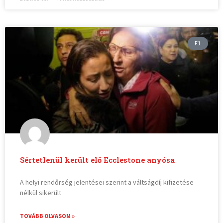
F1
Sértetlenül került elő Ecclestone anyósa
A helyi rendőrség jelentései szerint a váltságdíj kifizetése
nélkül sikerült
TOVÁBB OLVASOM »