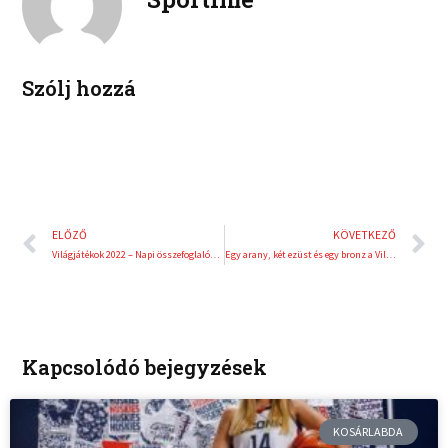
d
r
i
e
n
s
t
Szólj hozzá
Előző
K
ELŐZŐ
KÖVETKEZŐ
Világjátékok 2022 – Napi összefoglalók az M4-en
Egy arany, két ezüst és egy bronz a Világjátékok második versenynapján
Kapcsolódó bejegyzések
KOSÁRLABDA