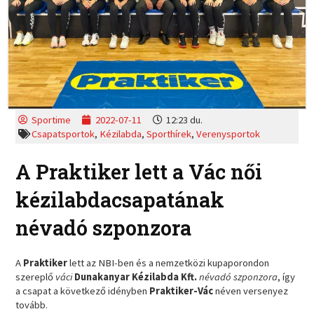
Sportime
2022-07-11
12:23 du.
Csapatsportok
,
Kézilabda
,
Sporthírek
,
Verenysportok
A Praktiker lett a Vác női
kézilabdacsapatának
névadó szponzora
A
Praktiker
lett az NBI-ben és a nemzetközi kupaporondon
szereplő
váci
Dunakanyar Kézilabda Kft.
névadó szponzora
, így
a csapat a következő idényben
Praktiker-Vác
néven versenyez
tovább.