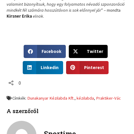
valamint bizonyítsuk, hogy egy folyamatos névadó szponzoráció
mindkét fél számára hosszútávon is sok előnnyel jár
” – mondta
Kirsner Erika
elnök
.
S
S
Facebook
Twitter
h
h
a
a
S
S
r
r
Linkedin
Pinterest
h
h
e
e
a
a
o
o
r
r
0
n
n
e
e
f
t
o
o
a
w
Címkék:
Dunakanyar Kézilabda Kft.
,
kézilabda
,
Praktiker-Vác
n
n
c
i
l
p
e
t
A szerzőről
i
i
b
t
n
n
o
e
k
t
o
r
e
e
Sportime
k