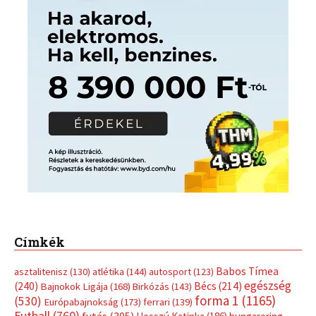
Címkék
Babos Tímea
asztalitenisz
(130)
atlétika
(144)
autosport
(123)
egészség
(240)
Bécs
(214)
Bajnokok Ligája
(168)
Birkózás
(143)
forma 1
(1165)
(530)
Európabajnokság
(173)
ferrari
(139)
Futball
(760)
futás
(305)