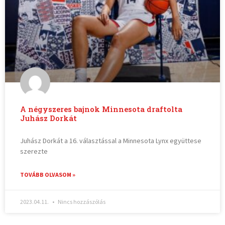
A négyszeres bajnok Minnesota draftolta
Juhász Dorkát
Juhász Dorkát a 16. választással a Minnesota Lynx együttese
szerezte
TOVÁBB OLVASOM »
2023.04.11.
Nincs hozzászólás