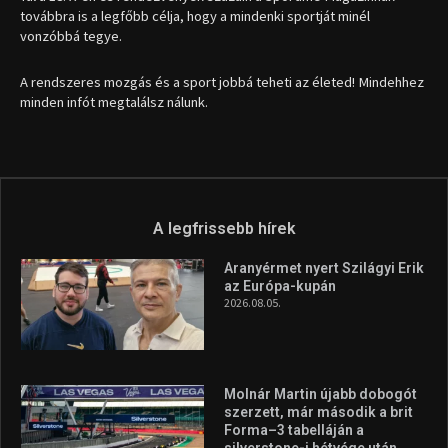
továbbra is a legfőbb célja, hogy a mindenki sportját minél
vonzóbbá tegye.
A rendszeres mozgás és a sport jobbá teheti az életed! Mindehhez
minden infót megtalálsz nálunk.
A legfrissebb hírek
Aranyérmet nyert Szilágyi Erik
az Európa-kupán
2026.08.05.
Molnár Martin újabb dobogót
szerzett, már második a brit
Forma–3 tabelláján a