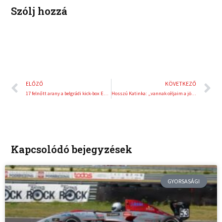
Szólj hozzá
Előző
K
ELŐZŐ
KÖVETKEZŐ
17 felnőtt arany a belgrádi kick-box Európa-kupán
Hosszú Katinka: „vannak céljaim a jövőre is”
Kapcsolódó bejegyzések
GYORSASÁGI