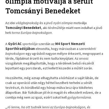
olimpia motiválja a sérült
Tomcsányi Benedeket
Az idei
világbajnokság
és a
jövő nyári olimpia
motiválja
Tomcsányi Benedeket
, aki
térdműtétje
miatt nem indulhat a jövő
heti
torna Európa-bajnokságon
.
A
Győri AC
sportolója
szerdán az
M4 Sport Nemzeti
Sporthíradójában
elmondta, hogy márciusban a
szerenkénti
bajnokságon
egy ugrásból nagyon mélyre érkezett, megroppant a
térde, fájdalmat érzett és nem tudta kinyújtani. Az orvosi
vizsgálatok megállapították, hogy a térdének belső részéről
lepattant egy porcdarab, ezt kellett kiszedni a műtét során.
Hozzátette, még aznap elhagyhatta a kórházat a saját lábán, de
csak az operáció után négy héttel kezdheti terhelni a sérült
testrészt, és körülbelül egy hónap múlva lesz újra tökéletes
állapotban. Bár fizikálisan jól érzi magát és elkezdett edzeni, de a
combja még nem az igazi, ezért sokat kell
gyógytornáznia
.
„
Jó lenne, ha ott tudnék lenni az Európa-bajnokságon, és