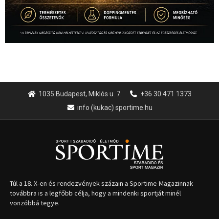
1035 Budapest, Miklós u. 7.
+36 30 471 1373
info (kukac) sportime.hu
Túl a 18. X-en és rendezvények százain a Sportime Magazinnak
továbbra is a legfőbb célja, hogy a mindenki sportját minél
vonzóbbá tegye.