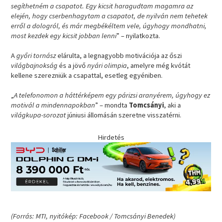
segíthetném a csapatot. Egy kicsit haragudtam magamra az
elején, hogy cserbenhagytam a csapatot, de nyilván nem tehetek
erről a dologról, és már megbékéltem vele, úgyhogy mondhatni,
most kezdek egy kicsit jobban lenni
” – nyilatkozta.
A
győri tornász
elárulta, a legnagyobb motivációja az őszi
világbajnokság
és a jövő
nyári olimpia
, amelyre még kvótát
kellene szerezniük a csapattal, esetleg egyéniben.
„
A telefonomon a háttérképem egy párizsi aranyérem, úgyhogy ez
motivál a mindennapokban
” – mondta
Tomcsányi
, aki a
világkupa-sorozat
júniusi állomásán szeretne visszatérni.
Hirdetés
(Forrás: MTI, nyitókép: Facebook / Tomcsányi Benedek)