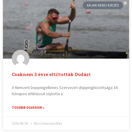
KAJAK-KENU-EVEZÉS
Csaknem 3 évre eltiltották Dudást
A Nemzeti Doppingellenes Szervezet doppingbizottsága 34
hónapos eltiltással sújtotta a
TOVÁBB OLVASOM »
2016.09.14.
Nincs hozzászólás