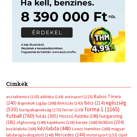
Címkék
Babos Tímea
asztalitenisz
(130)
atlétika
(144)
autosport
(123)
egészség
(240)
Bécs
(214)
Bajnokok Ligája
(168)
Birkózás
(143)
forma 1
(1165)
(530)
Európabajnokság
(173)
ferrari
(139)
Futball
(760)
futás
(305)
Hosszú Katinka
(186)
hungaroring
(181)
kickbox
(204)
Jégkorong
(148)
kajakkenu
(138)
karate
(168)
kézilabda
(448)
kosárlabda
(166)
Lewis Hamilton
(168)
magyar
Mercedes
(244)
labdarúgóválogatott
(148)
motorsport
(153)
Opel