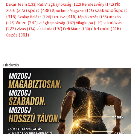
rio
Dakar Team
(132)
Rali Világbajnokság
(122)
Rendezvény
(142)
sport
(438)
2016
(373)
szabadidősport
Sportime Magazin
(128)
(316)
tenisz
(416)
Szalay Balázs
(126)
táplálkozás
(155)
utazás
Video
(247)
vitorlázás
(126)
világbajnokság
(162)
Világkupa
(129)
életmód
(416)
(222)
vívás
(174)
vízilabda
(197)
Érdi Mária
(130)
úszás
(361)
Hirdetés