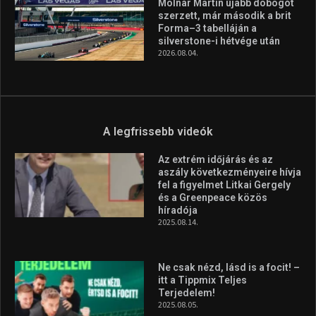
Molnár Martin újabb dobogót
szerzett, már második a brit
Forma–3 tabelláján a
silverstone-i hétvége után
2026.08.04.
A legfrissebb videók
Az extrém időjárás és az
aszály következményeire hívja
fel a figyelmet Litkai Gergely
és a Greenpeace közös
híradója
2025.08.14.
Ne csak nézd, lásd is a focit! –
itt a Tippmix Teljes
Terjedelem!
2025.08.05.