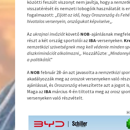
közötti feszült viszonyt nem javítja, hogy a
nemzetk
visszatérését és nemzeti lobogóik használatát is e
fogalmazott: „
Eljött az idő, hogy Oroszország és Feh
hivatalos versenyein, országukat
képviselve
„.
Az
ukrajnai inváziót
követő
NOB
-ajánlásnak megfel
részt a két ország sportolói az
IBA
-versenyeken.
Kr
nemzetközi szövetségnek meg kell védenie minden spo
diszkriminációt alkalmazni
„. Hozzáfűzte: „
Mindannyiu
a politikától
.”
A
NOB
február 28-án azt javasolta a
nemzetközi spor
akadályozzák meg az
oroszok
versenyeken való rész
ajánlással, és
Oroszország
elveszítette azt a jogot 
Maga az
IBA
március 4-én tiltotta meg az
orosz spo
versenyeken való részvételt.
H