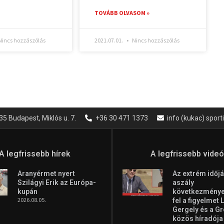
TOVÁBB OLVASOM »
incs hozzászólás
2021.07.01.
Nincs hozzászólás
35 Budapest, Miklós u. 7.
+36 30 471 1373
info (kukac) spor
A legfrissebb hírek
A legfrissebb vide
Aranyérmet nyert
Az extrém időjá
Szilágyi Erik az Európa-
aszály
kupán
következményei
2026.08.05.
fel a figyelmet 
Gergely és a G
közös híradója