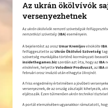
Az ukrán ökölvívók saj
versenyezhetnek
Az
ukrán ökölvívók nemzeti szövetségük
felfüggeszté
nemzetközi szövetség
(
IBA
) eseményein.
A bejelentést az
orosz
Umar Kremljov
elnökölte
IBA
felfüggesztette az
Ukrán Ökölvívó Szövetség
tags
szövetség munkájába történő kormányzati beavatko
insidethegames.biz
szerdán azt írta, hogy az
IBA
n
elnökének
, helyette
Volodimir Prodivuszt
, az
IBA
a
februári
orosz
invázió után elhagyta
Ukrajnát
.
A friss engedmény értelmében a jövőbeli versenyek
versenyeznek, de az ország zászlaját kihelyezik,
ukr
eljátsszák. Ezen túlmenően
ukrán technikai tisztvise
A portál elemzésében ugyanakkor rámutatott, hog