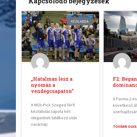
Kapcsolódó bejegyzések
KÉZILABDA
„Hatalmas lesz a
F2: Bega
nyomás a
dominanc
vendégcsapaton”
A Forma-2-e
A MOL-Pick Szeged férfi
következő ál
kézilabdacsapata két
azerbajdzsáni
idegenbeli találkozó után
vasárnap
TOVÁBB OLVA