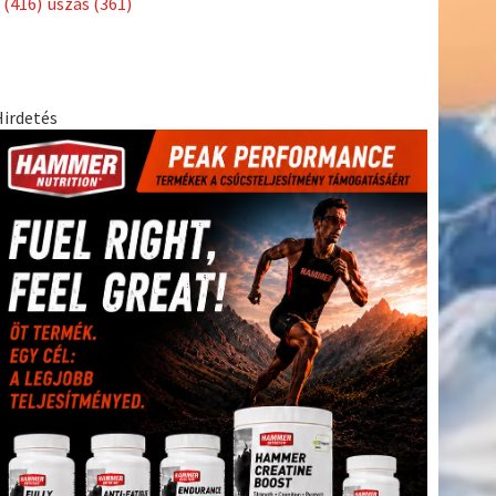
(416)
úszás
(361)
Hirdetés