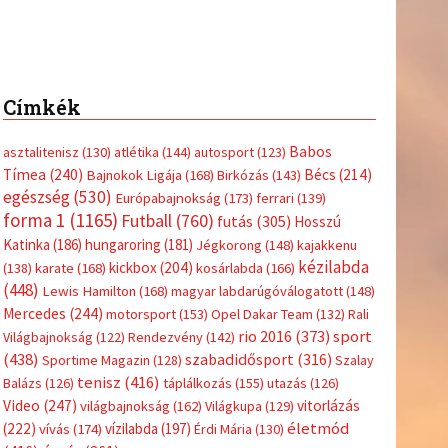
Címkék
Babos
asztalitenisz
(130)
atlétika
(144)
autosport
(123)
Tímea
(240)
Bécs
(214)
Bajnokok Ligája
(168)
Birkózás
(143)
egészség
(530)
Európabajnokság
(173)
ferrari
(139)
forma 1
(1165)
Futball
(760)
futás
(305)
Hosszú
Katinka
(186)
hungaroring
(181)
Jégkorong
(148)
kajakkenu
kézilabda
kickbox
(204)
(138)
karate
(168)
kosárlabda
(166)
(448)
Lewis Hamilton
(168)
magyar labdarúgóválogatott
(148)
Mercedes
(244)
motorsport
(153)
Opel Dakar Team
(132)
Rali
sport
rio 2016
(373)
Világbajnokság
(122)
Rendezvény
(142)
(438)
szabadidősport
(316)
Sportime Magazin
(128)
Szalay
tenisz
(416)
Balázs
(126)
táplálkozás
(155)
utazás
(126)
Video
(247)
vitorlázás
világbajnokság
(162)
Világkupa
(129)
életmód
(222)
vívás
(174)
vízilabda
(197)
Érdi Mária
(130)