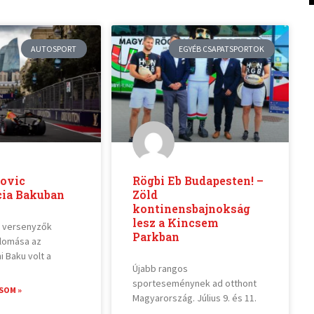
AUTOSPORT
EGYÉB CSAPATSPORTOK
novic
Rögbi Eb Budapesten! –
ia Bakuban
Zöld
kontinensbajnokság
lesz a Kincsem
s versenyzők
Parkban
lomása az
 Baku volt a
Újabb rangos
sporteseménynek ad otthont
SOM »
Magyarország. Július 9. és 11.