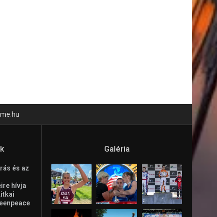
time.hu
ók
Galéria
rás és az
re hívja
Litkai
reenpeace