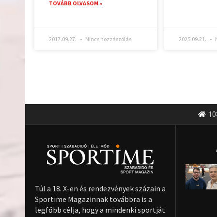
TOVÁBB OLVASOM »
2017.09.27.
Nincs hozzászólás
2025.09.21.
N
10
Túl a 18. X-en és rendezvények százain a
Sportime Magazinnak továbbra is a
legfőbb célja, hogy a mindenki sportját