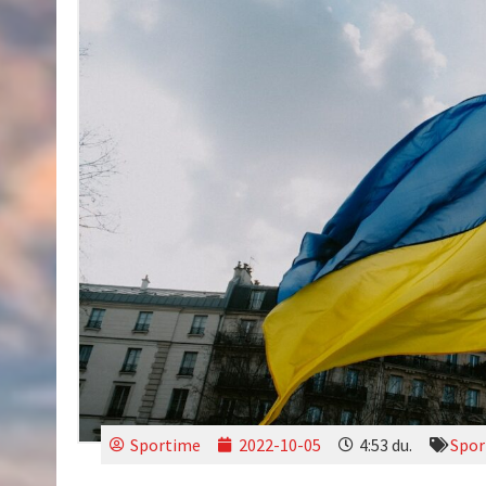
Sportime
2022-10-05
4:53 du.
Spor