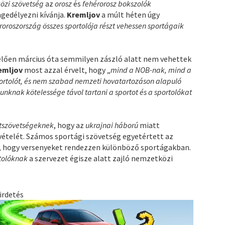
özi szövetség
az
orosz
és
fehérorosz bokszolók
ngedélyezni kívánja.
Kremljov
a múlt héten úgy
éroroszország összes sportolója részt vehessen sportágaik
elően március óta semmilyen zászló alatt nem vehettek
emljov
most azzal érvelt, hogy „
mind a NOB-nak, mind a
rtolót, és nem szabad nemzeti hovatartozáson alapuló
nknak kötelessége távol tartani a sportot és a sportolókat
tszövetségeknek
, hogy az
ukrajnai háború
miatt
vételét. Számos sportági szövetség egyetértett az
is, hogy versenyeket rendezzen különböző sportágakban.
rtolóknak
a szervezet égisze alatt zajló nemzetközi
irdetés