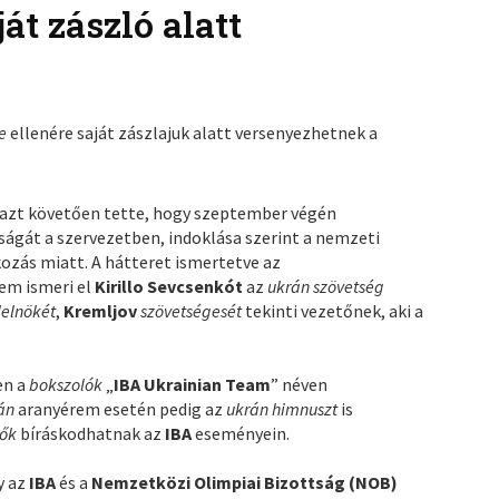
át zászló alatt
se
ellenére saját zászlajuk alatt versenyezhetnek a
azt követően tette, hogy szeptember végén
ágát a szervezetben, indoklása szerint a nemzeti
zás miatt. A hátteret ismertetve az
em ismeri el
Kirillo Sevcsenkót
az
ukrán szövetség
lelnökét
,
Kremljov
szövetségesét
tekinti vezetőnek, aki a
en a
bokszolók
„
IBA Ukrainian Team
” néven
án
aranyérem esetén pedig az
ukrán himnuszt
is
lők
bíráskodhatnak az
IBA
eseményein.
y az
IBA
és a
Nemzetközi Olimpiai Bizottság (NOB)