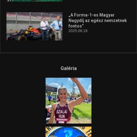
A legfrissebb videók
Az extrém időjárás és az
aszály következményeire hívja
fel a figyelmet Litkai Gergely
és a Greenpeace közös
híradója
2025.08.14.
Ne csak nézd, lásd is a focit! –
itt a Tippmix Teljes
Terjedelem!
2025.08.05.
„A Forma-1-es Magyar
Nagydíj az egész nemzetnek
fontos”
2025.06.19.