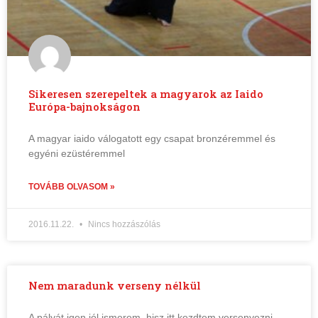
Sikeresen szerepeltek a magyarok az Iaido
Európa-bajnokságon
A magyar iaido válogatott egy csapat bronzéremmel és
egyéni ezüstéremmel
TOVÁBB OLVASOM »
2016.11.22.
Nincs hozzászólás
Nem maradunk verseny nélkül
A pályát igen jól ismerem, hisz itt kezdtem versenyezni.