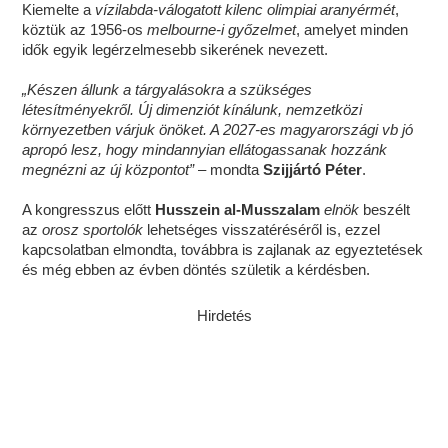
Kiemelte a
vízilabda-válogatott kilenc olimpiai aranyérmét
,
köztük az 1956-os
melbourne-i győzelmet
, amelyet minden
idők egyik legérzelmesebb sikerének nevezett.
„Készen állunk a tárgyalásokra a szükséges
létesítményekről. Új dimenziót kínálunk, nemzetközi
környezetben várjuk önöket. A 2027-es magyarországi vb jó
apropó lesz, hogy mindannyian ellátogassanak hozzánk
megnézni az új központot”
– mondta
Szijjártó Péter
.
A kongresszus előtt
Husszein al-Musszalam
elnök
beszélt
az
orosz sportolók
lehetséges visszatéréséről is, ezzel
kapcsolatban elmondta, továbbra is zajlanak az egyeztetések
és még ebben az évben döntés születik a kérdésben.
Hirdetés