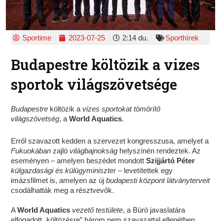
Sportime
2023-07-25
2:14 du.
Sporthírek
Budapestre költözik a vizes
sportok világszövetsége
Budapestre
költözik a
vizes sportokat tömörítő
világszövetség
, a
World Aquatics
.
Erről szavazott kedden a szervezet kongresszusa, amelyet a
Fukuokában
zajló
világbajnokság
helyszínén rendeztek. Az
eseményen – amelyen beszédet mondott
Szijjártó Péter
külgazdasági és külügyminiszter
– levetítettek egy
imázsfilmet is, amelyen az új
budapesti központ látványterveit
csodálhatták meg a résztvevők.
A
World Aquatics
vezető testülete
, a Bürö javaslatára
elfogadott „költözésre” három nem szavazattal ellenétben