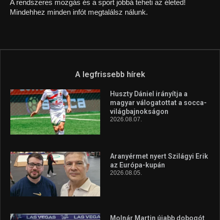
1035 Budapest, Miklós u. 7.
+36 30 471 1373
info (kukac) sportime.hu
Túl a 18. X-en és rendezvények százain a Sportime
Magazinnak továbbra is a legfőbb célja, hogy a mindenki
sportját minél vonzóbbá tegye.
A rendszeres mozgás és a sport jobbá teheti az életed!
Mindehhez minden infót megtalálsz nálunk.
A legfrissebb hírek