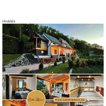
(240)
Bécs
(214)
Bajnokok Ligája
(168)
Birkózás
(143)
forma
egészség
(530)
Európabajnokság
(173)
ferrari
(139)
1
(1165)
Futball
(760)
futás
(305)
Hosszú Katinka
(186)
hungaroring
(181)
Jégkorong
(148)
kajakkenu
(138)
karate
kézilabda
(448)
kickbox
(204)
(168)
kosárlabda
(166)
Lewis
Mercedes
Hamilton
(168)
magyar labdarúgóválogatott
(148)
(244)
motorsport
(153)
Opel Dakar Team
(132)
Rali
rio 2016
(373)
sport
Világbajnokság
(122)
Rendezvény
(142)
(438)
szabadidősport
(316)
Sportime Magazin
(128)
Szalay
tenisz
(416)
Balázs
(126)
táplálkozás
(155)
utazás
(126)
Video
(247)
vitorlázás
világbajnokság
(162)
Világkupa
(129)
életmód
(222)
vízilabda
(197)
vívás
(174)
Érdi Mária
(130)
(416)
úszás
(361)
Hirdetés