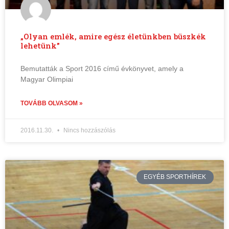
„Olyan emlék, amire egész életünkben büszkék
lehetünk”
Bemutatták a Sport 2016 című évkönyvet, amely a
Magyar Olimpiai
TOVÁBB OLVASOM »
2016.11.30.
Nincs hozzászólás
EGYÉB SPORTHÍREK