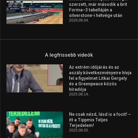
Huszty Dániel irányítja a
magyar válogatottat a socca-
világbajnokságon
2026.08.07.
Aranyérmet nyert Szilágyi Erik
az Európa-kupán
2026.08.05.
Molnár Martin újabb dobogót
szerzett, már második a brit
Forma–3 tabelláján a
silverstone-i hétvége után
2026.08.04.