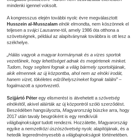
mindenki igennel voksolt.
A kongresszus elején további nyolc évre megválasztott
Husszein al-Musszalam
elnök
elmondta, nem köszönnek el
teljesen a
svájci Lausanne
-tól, amely 1986 óta otthona a
szövetségnek, például az alapítványnak továbbra is ott lesz a
székhelye.
„Hálás vagyok a magyar kormánynak és a vizes sportok
vezetőinek, hogy lehetőséget adnak és megértenek minket.
Tudom, hogy segíteni fognak a világ bármely sportolójának,
akik elmennek az új központba, ahol nem az elnöki irodát,
hanem vizet, tökéletes edzőhelyszíneket fognak találni”
–
fogalmazott a
sportvezető
.
Szijjártó Péter
egy elismerést is átvehetett a
szövetség
elnökétől
, akivel aláírták az új központról szóló szerződést.
Beszédében hangsúlyozta,
Magyarország
büszke arra, hogy
2017 után tavaly beugróként is egy rendkívüli
világbajnokságot
tudott rendezni. Hozzátette,
Magyarország
egyike a
nemzetközi úszószövetség
nyolc alapítójának, és a
hetedik legeredményesebb a
világbajnokságok
történetében.