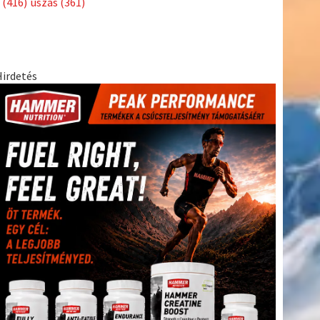
(416)
úszás
(361)
Hirdetés