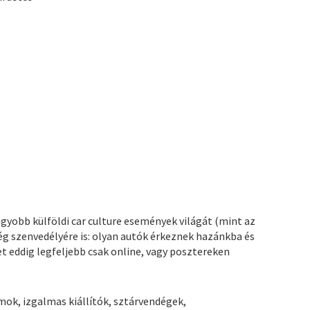
gyobb külföldi car culture események világát (mint az
ség szenvedélyére is: olyan autók érkeznek hazánkba és
et eddig legfeljebb csak online, vagy posztereken
ok, izgalmas kiállítók, sztárvendégek,