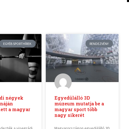
EGYÉB SPORTHÍREK
RENDEZVÉNY
ádi négyek
Egyedülálló 3D
rnáján
múzeum mutatja be a
ett a magyar
magyar sport több
nagy sikerét
dezték a visegrádi
Magyarországon egyedülálló 3D