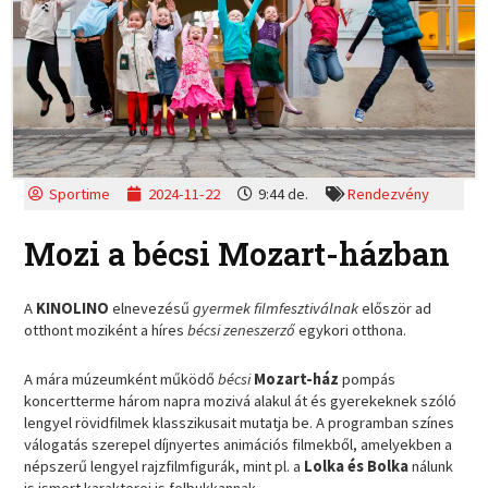
Sportime
2024-11-22
9:44 de.
Rendezvény
Mozi a bécsi Mozart-házban
A
KINOLINO
elnevezésű
gyermek filmfesztiválnak
először ad
otthont moziként a híres
bécsi zeneszerző
egykori otthona.
A mára múzeumként működő
bécsi
Mozart-ház
pompás
koncertterme három napra mozivá alakul át és gyerekeknek szóló
lengyel rövidfilmek klasszikusait mutatja be. A programban színes
válogatás szerepel díjnyertes animációs filmekből, amelyekben a
népszerű lengyel rajzfilmfigurák, mint pl. a
Lolka és Bolka
nálunk