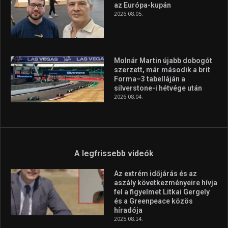
A legfrissebb hírek
Huszty Dániel irányítja a
magyar válogatottat a socca-
világbajnokságon
2026.08.07.
Aranyérmet nyert Szilágyi Erik
az Európa-kupán
2026.08.05.
Molnár Martin újabb dobogót
szerzett, már második a brit
Forma–3 tabelláján a
silverstone-i hétvége után