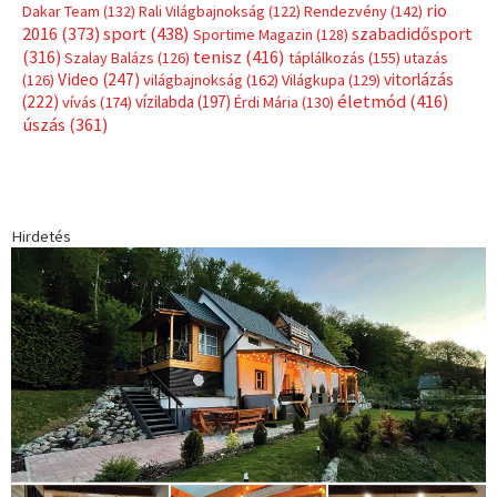
Címkék
Babos Tímea
asztalitenisz
(130)
atlétika
(144)
autosport
(123)
egészség
(240)
Bécs
(214)
Bajnokok Ligája
(168)
Birkózás
(143)
forma 1
(1165)
(530)
Európabajnokság
(173)
ferrari
(139)
Futball
(760)
futás
(305)
Hosszú Katinka
(186)
hungaroring
(181)
kickbox
(204)
Jégkorong
(148)
kajakkenu
(138)
karate
(168)
kézilabda
(448)
kosárlabda
(166)
Lewis Hamilton
(168)
magyar
Mercedes
(244)
labdarúgóválogatott
(148)
motorsport
(153)
Opel
rio
Dakar Team
(132)
Rali Világbajnokság
(122)
Rendezvény
(142)
sport
(438)
2016
(373)
szabadidősport
Sportime Magazin
(128)
(316)
tenisz
(416)
Szalay Balázs
(126)
táplálkozás
(155)
utazás
Video
(247)
vitorlázás
(126)
világbajnokság
(162)
Világkupa
(129)
életmód
(416)
(222)
vívás
(174)
vízilabda
(197)
Érdi Mária
(130)
úszás
(361)