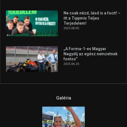
2026.08.04.
A legfrissebb videók
Az extrém időjárás és az
aszály következményeire hívja
fel a figyelmet Litkai Gergely
és a Greenpeace közös
híradója
2025.08.14.
Ne csak nézd, lásd is a focit! –
itt a Tippmix Teljes
Terjedelem!
2025.08.05.
„A Forma-1-es Magyar