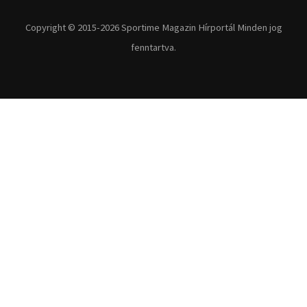
Extrém Sportok
Fitnesz
Egyéb szabadidősport
Túra-Utazás
Lovassport
Közösségi sport
Copyright © 2015-2026 Sportime Magazin Hírportál Minden jog
fenntartva.