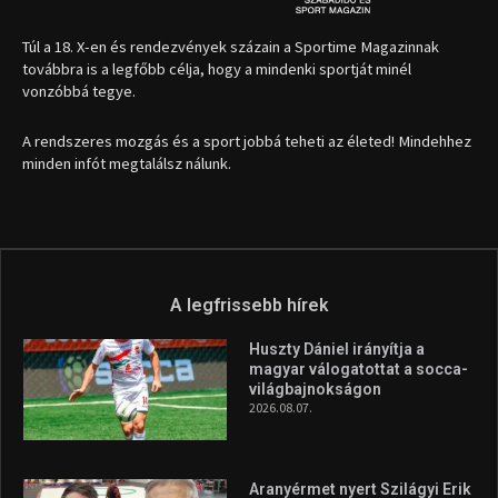
1035 Budapest, Miklós u. 7.
+36 30 471 1373
info (kukac) sportime.hu
Túl a 18. X-en és rendezvények százain a Sportime Magazinnak
továbbra is a legfőbb célja, hogy a mindenki sportját minél
vonzóbbá tegye.
A rendszeres mozgás és a sport jobbá teheti az életed! Mindehhez
minden infót megtalálsz nálunk.