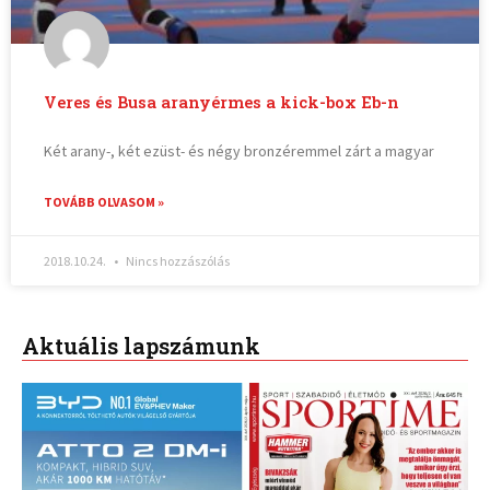
Veres és Busa aranyérmes a kick-box Eb-n
Két arany-, két ezüst- és négy bronzéremmel zárt a magyar
TOVÁBB OLVASOM »
2018.10.24.
Nincs hozzászólás
Aktuális lapszámunk