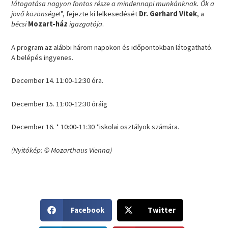
látogatása nagyon fontos része a mindennapi munkánknak. Ők a
jövő közönsége
!”, fejezte ki lelkesedését
Dr. Gerhard Vitek
, a
bécsi
Mozart-ház
igazgatója
.
A program az alábbi három napokon és időpontokban látogatható.
A belépés ingyenes.
December 14. 11:00-12:30 óra.
December 15. 11:00-12:30 óráig
December 16. * 10:00-11:30 *iskolai osztályok számára.
(Nyitókép: © Mozarthaus Vienna)
S
S
Facebook
Twitter
h
h
a
a