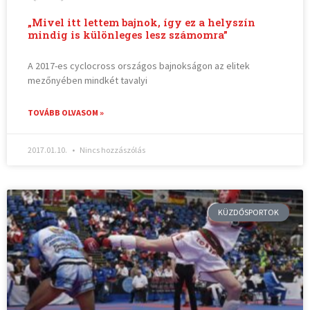
„Mivel itt lettem bajnok, így ez a helyszín
mindig is különleges lesz számomra”
A 2017-es cyclocross országos bajnokságon az elitek
mezőnyében mindkét tavalyi
TOVÁBB OLVASOM »
2017.01.10.
Nincs hozzászólás
KÜZDŐSPORTOK