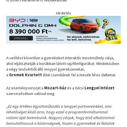
is ismert karakterei is felbukkannak.
Hirdetés
A vetítést követően a gyerekeket interaktív meseműhely várja,
ahol eljátszhatják a korábban látott rajzfilmfigurákat. Mindeközben
a négy testvérből álló
lengyel
gyerekzenekar,
a
Gromek Kvartett
által csendülnek fel a mesék híres dallamai.
Az eseménysorozat a
Mozart-ház
és a
bécsi
Lengyel Intézet
szervezésében valósul meg.
„
Ez egy értékes együttműködés a lengyel partnereinkkel, ami
lehetőséget kínál arra, hogy ezzel a programformátummal
valami újat teremtsünk. Nagyon várjuk, hogy első alkalommal
bemutathassuk a közönségnek, hiszen a gyermekek és fiatalok