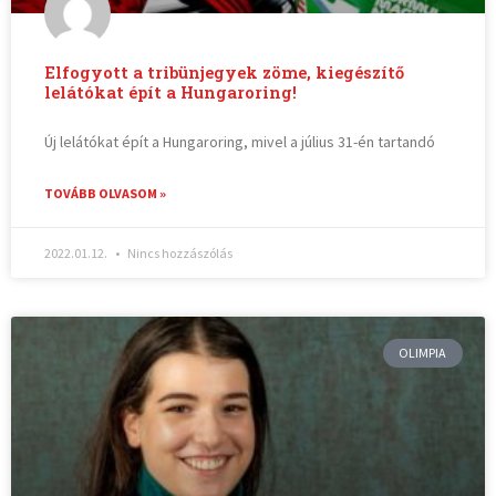
Elfogyott a tribünjegyek zöme, kiegészítő
lelátókat épít a Hungaroring!
Új lelátókat épít a Hungaroring, mivel a július 31-én tartandó
TOVÁBB OLVASOM »
2022.01.12.
Nincs hozzászólás
OLIMPIA