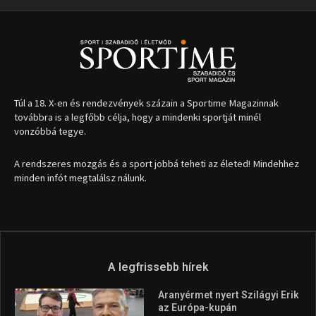
Túl a 18. X-en és rendezvények százain a Sportime Magazinnak
továbbra is a legfőbb célja, hogy a mindenki sportját minél
vonzóbbá tegye.
A rendszeres mozgás és a sport jobbá teheti az életed! Mindehhez
minden infót megtalálsz nálunk.
A legfrissebb hírek
Aranyérmet nyert Szilágyi Erik
az Európa-kupán