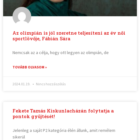
Az olimpián is jól szeretne teljesíteni az év női
sportlövője, Fábián Sára
Nemcsak az a célja, hogy ott legyen az olimpián, de
TOVÁBB OLVASOM »
2024.01.19.
Nincs hozzászólás
Fekete Tamás Kiskunlacházán folytatja a
pontok gyűjtését!
Jelenleg a saját P2 kategória élén állunk, amit remélem
sikerül