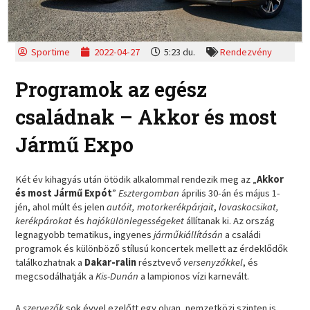
Sportime
2022-04-27
5:23 du.
Rendezvény
Programok az egész
családnak – Akkor és most
Jármű Expo
Két év kihagyás után ötödik alkalommal rendezik meg az „
Akkor
és most Jármű Expót
”
Esztergomban
április 30-án és május 1-
jén, ahol múlt és jelen
autóit, motorkerékpárjait
,
lovaskocsikat,
kerékpárokat
és
hajókülönlegességeket
állítanak ki. Az ország
legnagyobb tematikus, ingyenes
járműkiállításán
a családi
programok és különböző stílusú koncertek mellett az érdeklődők
találkozhatnak a
Dakar-ralin
résztvevő
versenyzőkkel
, és
megcsodálhatják a
Kis-Dunán
a lampionos vízi karnevált.
A
szervezők
sok évvel ezelőtt egy olyan, nemzetközi szinten is