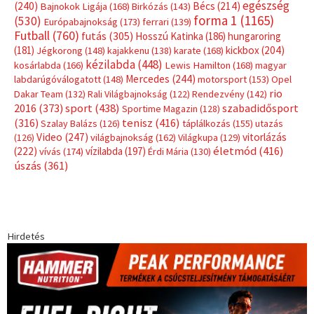
egészség
(240)
Bécs
(214)
Bajnokok Ligája
(168)
Birkózás
(143)
forma 1
(1165)
(530)
Európabajnokság
(173)
ferrari
(139)
Futball
(760)
futás
(305)
Hosszú Katinka
(186)
hungaroring
(181)
kickbox
(204)
Jégkorong
(148)
kajakkenu
(138)
karate
(168)
kézilabda
(448)
kosárlabda
(166)
Lewis Hamilton
(168)
magyar
Mercedes
(244)
labdarúgóválogatott
(148)
motorsport
(153)
Opel
rio
Dakar Team
(132)
Rali Világbajnokság
(122)
Rendezvény
(142)
sport
(438)
2016
(373)
szabadidősport
Sportime Magazin
(128)
(316)
tenisz
(416)
Szalay Balázs
(126)
táplálkozás
(155)
utazás
Video
(247)
vitorlázás
(126)
világbajnokság
(162)
Világkupa
(129)
életmód
(416)
(222)
vívás
(174)
vízilabda
(197)
Érdi Mária
(130)
úszás
(361)
Hirdetés