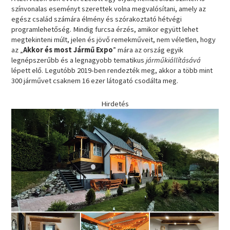
színvonalas eseményt szerettek volna megvalósítani, amely az
egész család számára élmény és szórakoztató hétvégi
programlehetőség. Mindig furcsa érzés, amikor együtt lehet
megtekinteni múlt, jelen és jövő remekműveit, nem véletlen, hogy
az „
Akkor és most Jármű Expo
” mára az ország egyik
legnépszerűbb és a legnagyobb tematikus
járműkiállításává
lépett elő. Legutóbb 2019-ben rendezték meg, akkor a több mint
300 járművet csaknem 16 ezer látogató csodálta meg.
Hirdetés