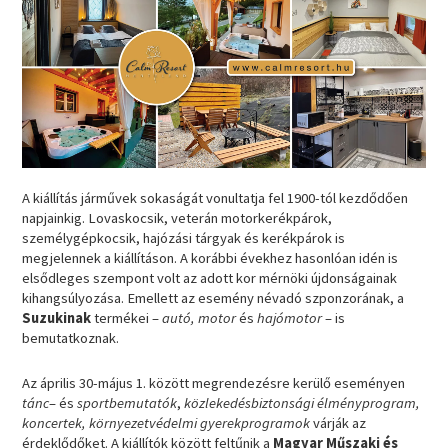
A kiállítás járművek sokaságát vonultatja fel 1900-tól kezdődően
napjainkig. Lovaskocsik, veterán motorkerékpárok,
személygépkocsik, hajózási tárgyak és kerékpárok is
megjelennek a kiállításon. A korábbi évekhez hasonlóan idén is
elsődleges szempont volt az adott kor mérnöki újdonságainak
kihangsúlyozása. Emellett az esemény névadó szponzorának, a
Suzukinak
termékei –
autó, motor
és
hajómotor
– is
bemutatkoznak.
Az április 30-május 1. között megrendezésre kerülő eseményen
tánc
– és
sportbemutatók
,
közlekedésbiztonsági élményprogram,
koncertek, környezetvédelmi gyerekprogramok
várják az
érdeklődőket. A kiállítók között feltűnik a
Magyar Műszaki és