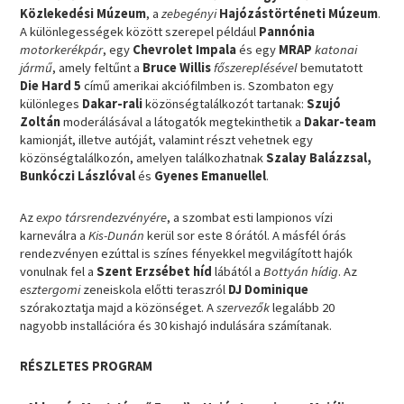
Közlekedési Múzeum
, a
zebegényi
Hajózástörténeti Múzeum
.
A különlegességek között szerepel például
Pannónia
motorkerékpár
, egy
Chevrolet Impala
és egy
MRAP
katonai
jármű
, amely feltűnt a
Bruce Willis
főszereplésével
bemutatott
Die Hard 5
című amerikai akciófilmben is. Szombaton egy
különleges
Dakar-rali
közönségtalálkozót tartanak:
Szujó
Zoltán
moderálásával a látogatók megtekinthetik a
Dakar-team
kamionját, illetve autóját, valamint részt vehetnek egy
közönségtalálkozón, amelyen találkozhatnak
Szalay Balázzsal,
Bunkóczi Lászlóval
és
Gyenes Emanuellel
.
Az
expo társrendezvényére
, a szombat esti lampionos vízi
karneválra a
Kis-Dunán
kerül sor este 8 órától. A másfél órás
rendezvényen ezúttal is színes fényekkel megvilágított hajók
vonulnak fel a
Szent Erzsébet híd
lábától a
Bottyán hídig
. Az
esztergomi
zeneiskola előtti teraszról
DJ Dominique
szórakoztatja majd a közönséget. A
szervezők
legalább 20
nagyobb installációra és 30 kishajó indulására számítanak.
RÉSZLETES PROGRAM