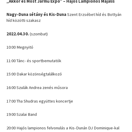
„Akkor és Most Jármű Expo” – Hajós Lampionos Majális
Nagy-Duna sétány és Kis-Duna
Szent Erzsébet híd és Bottyán
híd közötti szakasz
2022.04.30.
(szombat)
10:00 Megnyitó
11:00 Tánc- és sportbemutatók
15:00 Dakar közönségtalálkozó
16:00 Szulák Andrea zenés műsora
17:00 Tha Shudras együttes koncertje
19:00 Szalai Band
20:00 Hajós lampionos felvonulás a Kis-Dunán DJ Dominique-kal