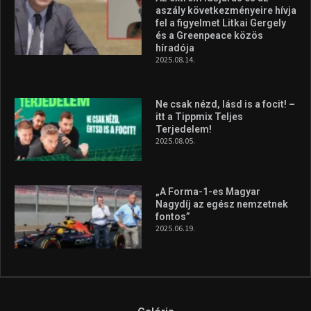
aszály következményeire hívja
fel a figyelmet Litkai Gergely
és a Greenpeace közös
híradója
2025.08.14.
Ne csak nézd, lásd is a focit! –
itt a Tippmix Teljes
Terjedelem!
2025.08.05.
„A Forma-1-es Magyar
Nagydíj az egész nemzetnek
fontos”
2025.06.19.