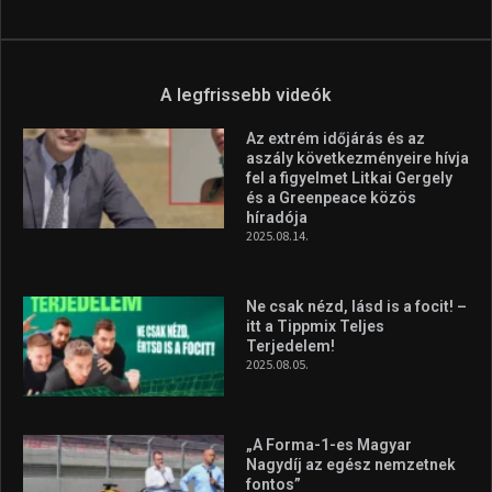
Aranyérmet nyert Szilágyi Erik
az Európa-kupán
2026.08.05.
Molnár Martin újabb dobogót
szerzett, már második a brit
Forma–3 tabelláján a
silverstone-i hétvége után
2026.08.04.
A legfrissebb videók
Az extrém időjárás és az
aszály következményeire hívja
fel a figyelmet Litkai Gergely