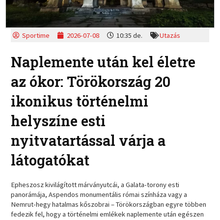
Sportime
2026-07-08
10:35 de.
Utazás
Naplemente után kel életre
az ókor: Törökország 20
ikonikus történelmi
helyszíne esti
nyitvatartással várja a
látogatókat
Epheszosz kivilágított márványutcái, a Galata-torony esti
panorámája, Aspendos monumentális római színháza vagy a
Nemrut-hegy hatalmas kőszobrai – Törökországban egyre többen
fedezik fel, hogy a történelmi emlékek naplemente után egészen