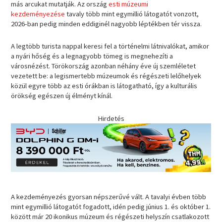
más arcukat mutatják. Az ország
esti múzeumi
kezdeményezése
tavaly több mint egymillió látogatót vonzott,
2026-ban pedig minden eddiginél nagyobb léptékben tér vissza.
A legtöbb turista nappal keresi fel a történelmi látnivalókat, amikor
a nyári hőség és a legnagyobb tömeg is megnehezíti a
városnézést. Törökország azonban néhány éve új szemléletet
vezetett be: a legismertebb múzeumok és régészeti lelőhelyek
közül egyre több az esti órákban is látogatható, így a kulturális
örökség egészen új élményt kínál.
Hirdetés
A kezdeményezés gyorsan népszerűvé vált. A tavalyi évben több
mint egymillió látogatót fogadott, idén pedig június 1. és október 1.
között már 20 ikonikus múzeum és régészeti helyszín csatlakozott