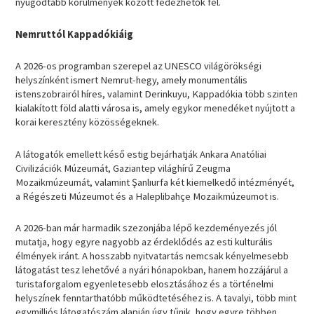
nyugodtabb körülmények között fedezhetők fel.
Nemruttól Kappadókiáig
A 2026-os programban szerepel az UNESCO világörökségi
helyszínként ismert Nemrut-hegy, amely monumentális
istenszobrairól híres, valamint Derinkuyu, Kappadókia több szinten
kialakított föld alatti városa is, amely egykor menedéket nyújtott a
korai keresztény közösségeknek.
A látogatók emellett késő estig bejárhatják Ankara Anatóliai
Civilizációk Múzeumát, Gaziantep világhírű Zeugma
Mozaikmúzeumát, valamint Şanlıurfa két kiemelkedő intézményét,
a Régészeti Múzeumot és a Haleplibahçe Mozaikmúzeumot is.
A 2026-ban már harmadik szezonjába lépő kezdeményezés jól
mutatja, hogy egyre nagyobb az érdeklődés az esti kulturális
élmények iránt. A hosszabb nyitvatartás nemcsak kényelmesebb
látogatást tesz lehetővé a nyári hónapokban, hanem hozzájárul a
turistaforgalom egyenletesebb elosztásához és a történelmi
helyszínek fenntarthatóbb működtetéséhez is. A tavalyi, több mint
egymilliós látogatószám alapján úgy tűnik, hogy egyre többen