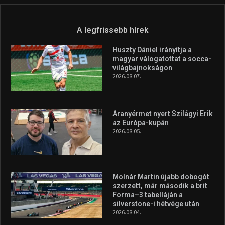
Túl a 18. X-en és rendezvények százain a Sportime Magazinnak
továbbra is a legfőbb célja, hogy a mindenki sportját minél
vonzóbbá tegye.
A rendszeres mozgás és a sport jobbá teheti az életed! Mindehhez
minden infót megtalálsz nálunk.
A legfrissebb hírek
Huszty Dániel irányítja a
magyar válogatottat a socca-
világbajnokságon
2026.08.07.