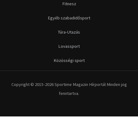
Futás
Kerékpár
Extrém Sportok
Fitnesz
Egyéb szabadidősport
Túra-Utazás
Lovassport