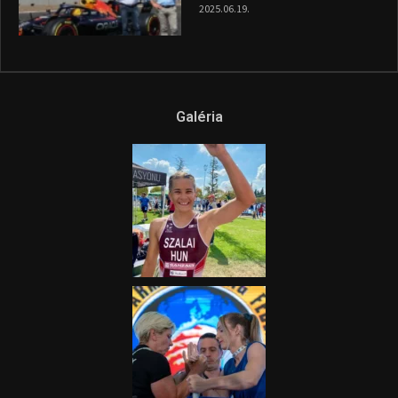
és a Greenpeace közös
híradója
2025.08.14.
Ne csak nézd, lásd is a focit! –
itt a Tippmix Teljes
Terjedelem!
2025.08.05.
„A Forma-1-es Magyar
Nagydíj az egész nemzetnek
fontos”
2025.06.19.
Galéria