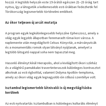
hozzá. A legtöbb helyszín este 19 órától egészen 21–23 óráig tart
nyitva, így a látogatók a kellemesebb esti órákban fedezhetik fel
Törökország legismertebb történelmi emlékeit.
Az ókor teljesen új arcát mutatja
A program egyik legkülönlegesebb helyszíne Epheszosz, amely a
világ egyik legjobb állapotban fennmaradt római kori városa. A
naplemente után megvilágított Celsus Könyvtár, a márványutcák
és a monumentális romok olyan látványt nyújtanak, amelyet a
legtöbb látogató nappal soha nem tapasztal meg.
Hasonló élményt kínál Hierapolis, ahol a kivilágított ókori színház
és a világhírű pamukkalei travertinteraszok különleges kontrasztot
alkotnak az esti égbolttal, valamint Didyma Apollón-temploma,
amely az ókori világ egyik legnagyobb ión stílusú szentélye volt.
Isztambul legismertebb látnivalói is új megvilágításba
kerülnek
Az esti nyitvatartás Isztambulban is különleges kulturális élményt