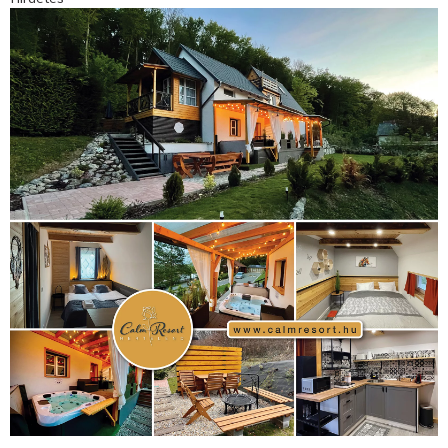
(181)
kickbox
(204)
Jégkorong
(148)
kajakkenu
(138)
karate
(168)
kézilabda
(448)
kosárlabda
(166)
Lewis Hamilton
(168)
magyar
Mercedes
(244)
labdarúgóválogatott
(148)
motorsport
(153)
Opel
rio
Dakar Team
(132)
Rali Világbajnokság
(122)
Rendezvény
(142)
sport
(438)
2016
(373)
szabadidősport
Sportime Magazin
(128)
(316)
tenisz
(416)
Szalay Balázs
(126)
táplálkozás
(155)
utazás
Video
(247)
vitorlázás
(126)
világbajnokság
(162)
Világkupa
(129)
életmód
(416)
(222)
vívás
(174)
vízilabda
(197)
Érdi Mária
(130)
úszás
(361)
Hirdetés