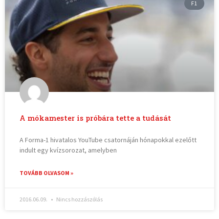
F1
A mókamester is próbára tette a tudását
A Forma-1 hivatalos YouTube csatornáján hónapokkal ezelőtt
indult egy kvízsorozat, amelyben
TOVÁBB OLVASOM »
2016.06.09.
Nincs hozzászólás