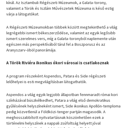
kínál. Az Isztambuli Régészeti Múzeumok, a Galata-torony,
valamint a Török és Iszlám Művészetek Múzeuma is késő estig
várja a látogatókat.
A Régészeti Múzeumokban többek között megtekinthető a világ
legrégebbi ismert békeszerződése, valamint az egyik legősibb
ismert szerelmes vers, míg a Galata-toronyból naplemente után
egészen más perspektívából tárul fel a Boszporusz és az
Aranyszarv-öböl panorámája.
A Török Riviéra ikonikus ókori városai is csatlakoznak
A program részeként Aspendos, Patara és Side régészeti
lelőhelyei is esti megvilágításban látogathatók.
Aspendos a világ egyik legjobb állapotban fennmaradt római kori
színházával büszkélkedhet, Patara a világ első demokratikus
gyűlésének helyszíneként ismert, Side ikonikus Apollón-temploma
pedig közvetlenül a Földközi-tenger partján magasodik. A
meghosszabbított nyitvatartásnak köszönhetően ezek a
történelmi helyszínek a nappali zsúfoltság helyett jóval