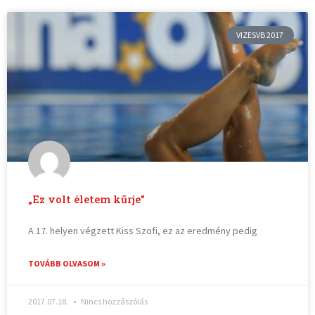
VIZESVB 2017
„Ez volt életem kűrje”
A 17. helyen végzett Kiss Szofi, ez az eredmény pedig
TOVÁBB OLVASOM »
2017.07.18.
Nincs hozzászólás