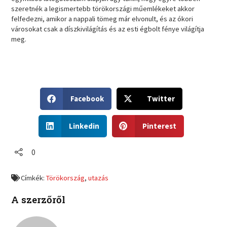
szeretnék a legismertebb törökországi műemlékeket akkor
felfedezni, amikor a nappali tömeg már elvonult, és az ókori
városokat csak a díszkivilágítás és az esti égbolt fénye világítja
meg.
S
S
Facebook
Twitter
h
h
a
a
S
S
r
r
Linkedin
Pinterest
h
h
e
e
a
a
o
o
r
r
0
n
n
e
e
f
t
o
o
a
w
Címkék:
Törökország
,
utazás
n
n
c
i
l
p
e
t
A szerzőről
i
i
b
t
n
n
o
e
k
t
o
r