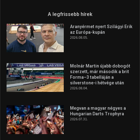
A legfrissebb hírek
Aranyérmet nyert Szilágyi Erik
az Európa-kupán
2026.08.05.
Molnár Martin újabb dobogót
szerzett, már második a brit
Forma–3 tabelláján a
silverstone-i hétvége után
2026.08.04.
Megvan a magyar négyes a
Hungarian Darts Trophyra
2026.07.31.