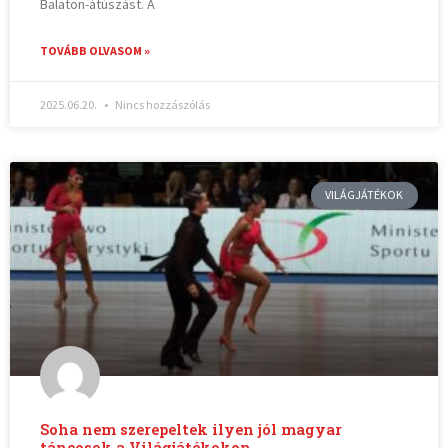
Balaton-átúszást. A
TOVÁBB OLVASOM »
2025.06.20.
Nincs hozzászólás
VILÁGJÁTÉKOK
Soha nem szerepeltek ilyen jól magyar
táncosok a Világjátékokon