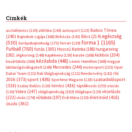
Címkék
Babos Tímea
asztalitenisz
(130)
atlétika
(144)
autosport
(123)
egészség
(240)
Bécs
(214)
Bajnokok Ligája
(168)
Birkózás
(143)
forma 1
(1165)
(530)
Európabajnokság
(173)
ferrari
(139)
Futball
(760)
futás
(305)
Hosszú Katinka
(186)
hungaroring
(181)
kickbox
(204)
Jégkorong
(148)
kajakkenu
(138)
karate
(168)
kézilabda
(448)
kosárlabda
(166)
Lewis Hamilton
(168)
magyar
Mercedes
(244)
labdarúgóválogatott
(148)
motorsport
(153)
Opel
rio
Dakar Team
(132)
Rali Világbajnokság
(122)
Rendezvény
(142)
sport
(438)
2016
(373)
szabadidősport
Sportime Magazin
(128)
(316)
tenisz
(416)
Szalay Balázs
(126)
táplálkozás
(155)
utazás
Video
(247)
vitorlázás
(126)
világbajnokság
(162)
Világkupa
(129)
életmód
(416)
(222)
vívás
(174)
vízilabda
(197)
Érdi Mária
(130)
úszás
(361)