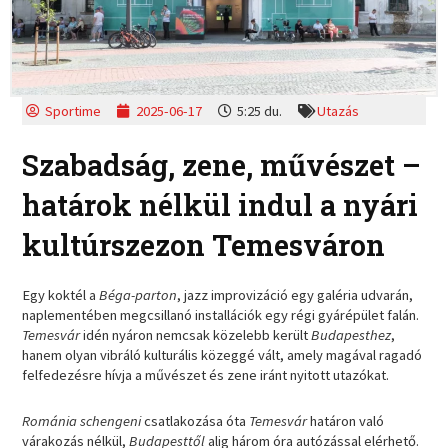
Sportime
2025-06-17
5:25 du.
Utazás
Szabadság, zene, művészet –
határok nélkül indul a nyári
kultúrszezon Temesváron
Egy koktél a
Béga-parton
, jazz improvizáció egy galéria udvarán,
naplementében megcsillanó installációk egy régi gyárépület falán.
Temesvár
idén nyáron nemcsak közelebb került
Budapesthez
,
hanem olyan vibráló kulturális közeggé vált, amely magával ragadó
felfedezésre hívja a művészet és zene iránt nyitott utazókat.
Románia schengeni
csatlakozása óta
Temesvár
határon való
várakozás nélkül,
Budapesttől
alig három óra autózással elérhető.