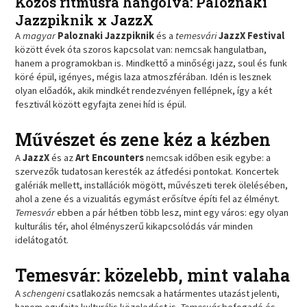
Közös ritmusra hangolva: Paloznaki
Jazzpiknik x JazzX
A
magyar
Paloznaki Jazzpiknik
és a
temesvári
JazzX Festival
között évek óta szoros kapcsolat van: nemcsak hangulatban,
hanem a programokban is. Mindkettő a minőségi jazz, soul és funk
köré épül, igényes, mégis laza atmoszférában. Idén is lesznek
olyan előadók, akik mindkét rendezvényen fellépnek, így a két
fesztivál között egyfajta zenei híd is épül.
Művészet és zene kéz a kézben
A
JazzX
és az
Art Encounters
nemcsak időben esik egybe: a
szervezők tudatosan keresték az átfedési pontokat. Koncertek
galériák mellett, installációk mögött, művészeti terek ölelésében,
ahol a zene és a vizualitás egymást erősítve építi fel az élményt.
Temesvár
ebben a pár hétben több lesz, mint egy város: egy olyan
kulturális tér, ahol élményszerű kikapcsolódás vár minden
idelátogatót.
Temesvár: közelebb, mint valaha
A
schengeni
csatlakozás nemcsak a határmentes utazást jelenti,
hanem egyfajta kulturális közeledést is.
Temesvár
befogadó és