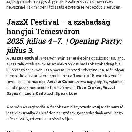
zajlik: galériák, elhagyott gyárak, közterek válnak művészeti
helyszínné, így minden látogatás egyfajta felfedezőút is egyben.
JazzX Festival – a szabadság
hangjai Temesváron
2025. július 4–7. | Opening Party:
július 3.
A
JazzX Festival
Temesvár
nyári zenei életének csúcspontja, ahol
a jazz találkozik a funk és az elektronikus hatások szabadságával
különböző terekben, izgalmas művészeti helyszíneken. Idén olyan
nemzetközi sztárok érkeznek, mint a
Tower of Power
legendás
fúvós-funk formációja,
Avishai Cohen
izraeli
nagybőgős, valamint
a fiatal jazzgeneráció feltörekvő nevei:
Theo Croker, Yussef
Dayes
és
Lucia Cadotsch Speak Low
.
A
román
és
regionális
előadók sem hiányoznak: az új arcát mutató
jazz-elektronika és kísérleti hangzások gondoskodnak arról, hogy
a fesztivál igazi zenei utazássá váljon.