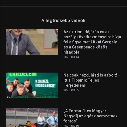
A legfrissebb videók
Az extrém időjárás és az
aszály következményeire hívja
fel a figyelmet Litkai Gergely
és a Greenpeace közös
híradója
2025.08.14.
Ne csak nézd, lásd is a focit! –
itt a Tippmix Teljes
Terjedelem!
2025.08.05.
„A Forma-1-es Magyar
Nagydíj az egész nemzetnek
fontos”
2025.06.19.