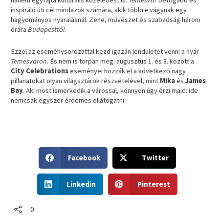
inspiráló úti cél mindazok számára, akik többre vágynak egy
hagyományos nyaralásnál. Zene, művészet és szabadság három
órára
Budapesttől
.
Ezzel az eseménysorozattal kezd igazán lendületet venni a nyár
Temesváron
. És nem is torpan meg: augusztus 1. és 3. között a
City Celebrations
eseményei hozzák el a következő nagy
pillanatokat olyan világsztárok részvételével, mint
Mika
és
James
Bay
. Aki most ismerkedik a várossal, könnyen úgy érzi majd: ide
nemcsak egyszer érdemes ellátogatni.
S
S
Facebook
Twitter
h
h
a
a
S
S
r
r
Linkedin
Pinterest
h
h
e
e
a
a
o
o
r
r
0
n
n
e
e