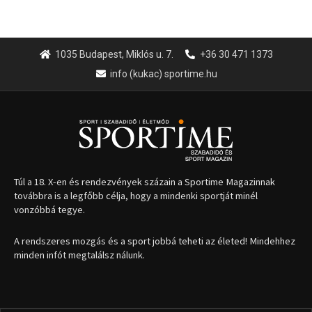
1035 Budapest, Miklós u. 7.
+36 30 471 1373
info (kukac) sportime.hu
Túl a 18. X-en és rendezvények százain a Sportime Magazinnak
továbbra is a legfőbb célja, hogy a mindenki sportját minél
vonzóbbá tegye.
A rendszeres mozgás és a sport jobbá teheti az életed! Mindehhez
minden infót megtalálsz nálunk.