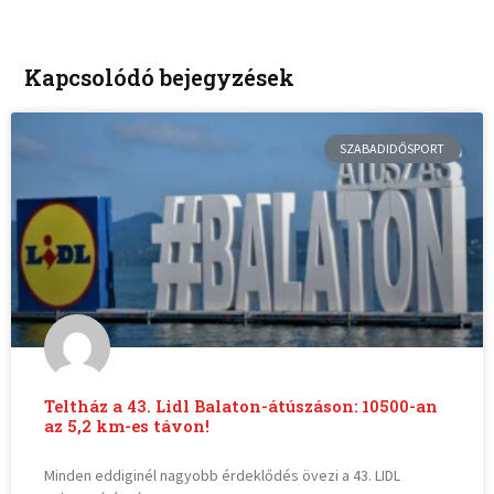
Kapcsolódó bejegyzések
SZABADIDŐSPORT
Teltház a 43. Lidl Balaton-átúszáson: 10500-an
az 5,2 km-es távon!
Minden eddiginél nagyobb érdeklődés övezi a 43. LIDL