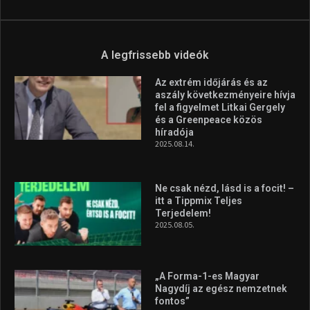
A legfrissebb videók
Az extrém időjárás és az
aszály következményeire hívja
fel a figyelmet Litkai Gergely
és a Greenpeace közös
híradója
2025.08.14.
Ne csak nézd, lásd is a focit! –
itt a Tippmix Teljes
Terjedelem!
2025.08.05.
„A Forma-1-es Magyar
Nagydíj az egész nemzetnek
fontos”