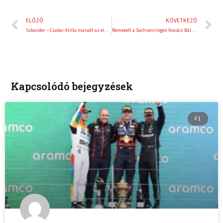
Előző
K
ELŐZŐ
KÖVETKEZŐ
Szkander – Csabai Atilla maradt az elnök
Remekelt a Sachsenringen Kovács Bálint!
Kapcsolódó bejegyzések
F1