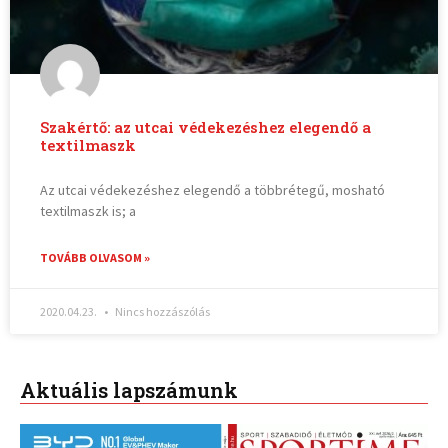
Szakértő: az utcai védekezéshez elegendő a
textilmaszk
Az utcai védekezéshez elegendő a többrétegű, mosható
textilmaszk is; a
TOVÁBB OLVASOM »
2020.04.23.
Nincs hozzászólás
Aktuális lapszámunk