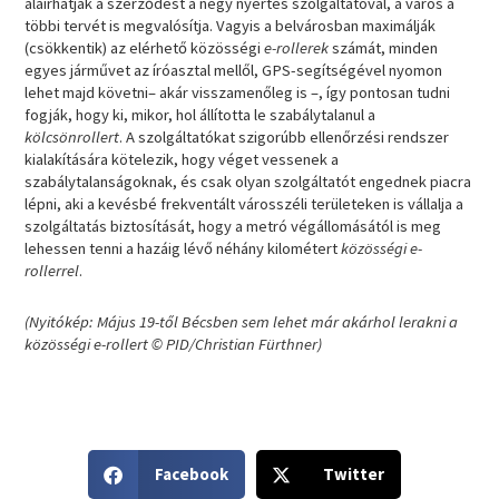
aláírhatják a szerződést a négy nyertes szolgáltatóval, a város a
többi tervét is megvalósítja. Vagyis a belvárosban maximálják
(csökkentik) az elérhető közösségi
e-rollerek
számát, minden
egyes járművet az íróasztal mellől, GPS-segítségével nyomon
lehet majd követni– akár visszamenőleg is –, így pontosan tudni
fogják, hogy ki, mikor, hol állította le szabálytalanul a
kölcsönrollert
. A szolgáltatókat szigorúbb ellenőrzési rendszer
kialakítására kötelezik, hogy véget vessenek a
szabálytalanságoknak, és csak olyan szolgáltatót engednek piacra
lépni, aki a kevésbé frekventált városszéli területeken is vállalja a
szolgáltatás biztosítását, hogy a metró végállomásától is meg
lehessen tenni a hazáig lévő néhány kilométert
közösségi e-
rollerrel
.
(Nyitókép: Május 19-től Bécsben sem lehet már akárhol lerakni a
közösségi e-rollert © PID/Christian Fürthner)
S
S
Facebook
Twitter
h
h