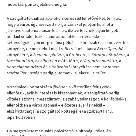
mobilitási pontot jelölnek még ki.
A szolgáltatóknak az app-okon keresztül lehetővé kell tenniük,
hogy a város úgynevezett no-go-zónákat jelöljön ki, ahol a
járművek automatikusan leállnak, illetve lesznek olyan helyek –
például sétálóutcák –, ahol automatikusan lecsökken a
sebességük. Ilyen no-go-zóna például a kórházak és lakóövezetek
környéke, de nem lehet majd
rollerrel
behajtani a
Bécsi Operaház
környékére, a
Stephansplatzra
, a
Grabenre
, a
Kärntner Straßéra
, a
Naschmarktra
, az
Albertina
előtti térre, a
Vorgartenmarktra
, a
Karmelitenmarktra
és a
Rabenhof
környékére sem, az
Innere
Mariahilfer Straßén
pedig automatikus lelassul a
roller
.
A szabályok betartását a jövőben a közterület-felügyelők
ellenőrzik, akik büntetést is kiszabhatnak, a szolgáltató pedig
köteles azonnal megszüntetni a szabálytalanságot. A korábbiakkal
ellentétben a város azonnal – előzetes eljárás nélkül –
elszállíttathatja (a szolgáltató költségére) a szabálytalanul
leparkolt
rollert
.
Ha megszületett az uniós pályázatról a bírósági ítélet, és