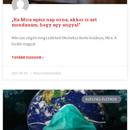
„Ha Mira egész nap sírna, akkor is azt
mondanám, hogy egy angyal”
Március végén megszületett Michelisz Norbi kislánya, Mira. A
kiváló magyar
TOVÁBB OLVASOM »
2017.05.10.
Nincs hozzászólás
EGÉSZSÉG-ÉLETMÓD