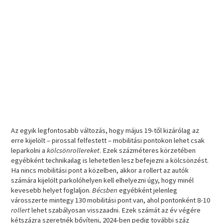
Az egyik legfontosabb változás, hogy május 19-től kizárólag az
erre kijelölt – pirossal felfestett – mobilitási pontokon lehet csak
leparkolni a
kölcsönrollereket
. Ezek százméteres körzetében
egyébként technikailag is lehetetlen lesz befejezni a kölcsönzést.
Ha nincs mobilitási pont a közelben, akkor a rollert az autók
számára kijelölt parkolóhelyen kell elhelyezni úgy, hogy minél
kevesebb helyet foglaljon.
Bécsben
egyébként jelenleg
városszerte mintegy 130 mobilitási pont van, ahol pontonként 8-10
rollert
lehet szabályosan visszaadni. Ezek számát az év végére
kétszázra szeretnék bővíteni, 2024-ben pedig további száz