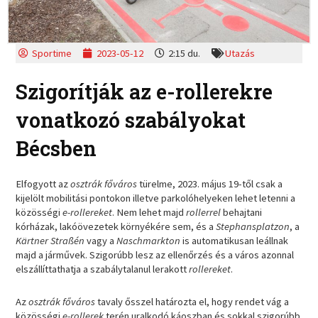
Sportime
2023-05-12
2:15 du.
Utazás
Szigorítják az e-rollerekre
vonatkozó szabályokat
Bécsben
Elfogyott az
osztrák főváros
türelme, 2023. május 19-től csak a
kijelölt mobilitási pontokon illetve parkolóhelyeken lehet letenni a
közösségi
e-rollereket
. Nem lehet majd
rollerrel
behajtani
kórházak, lakóövezetek környékére sem, és a
Stephansplatzon
, a
Kärtner Straßén
vagy a
Naschmarkton
is automatikusan leállnak
majd a járművek. Szigorúbb lesz az ellenőrzés és a város azonnal
elszállíttathatja a szabálytalanul lerakott
rollereket
.
Az
osztrák főváros
tavaly ősszel határozta el, hogy rendet vág a
közösségi
e-rollerek
terén uralkodó káoszban és sokkal szigorúbb