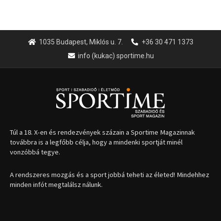
1035 Budapest, Miklós u. 7.
+36 30 471 1373
info (kukac) sportime.hu
Túl a 18. X-en és rendezvények százain a Sportime Magazinnak
továbbra is a legfőbb célja, hogy a mindenki sportját minél
vonzóbbá tegye.
A rendszeres mozgás és a sport jobbá teheti az életed! Mindehhez
minden infót megtalálsz nálunk.