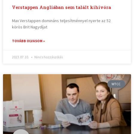
Verstappen Angliában sem talált kihívóra
Max Verstappen domináns teljesítménnyel nyerte az 52
körös Brit Nagydíjat
TOVÁBB OLVASOM »
2023.07.10.
Nincs hozzászólás
WTCC