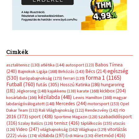
Címkék
Babos Tímea
asztalitenisz
(130)
atlétika
(144)
autosport
(123)
egészség
(240)
Bécs
(214)
Bajnokok Ligája
(168)
Birkózás
(143)
forma 1
(1165)
(530)
Európabajnokság
(173)
ferrari
(139)
Futball
(760)
futás
(305)
Hosszú Katinka
(186)
hungaroring
(181)
kickbox
(204)
Jégkorong
(148)
kajakkenu
(138)
karate
(168)
kézilabda
(448)
kosárlabda
(166)
Lewis Hamilton
(168)
magyar
Mercedes
(244)
labdarúgóválogatott
(148)
motorsport
(153)
Opel
rio
Dakar Team
(132)
Rali Világbajnokság
(122)
Rendezvény
(142)
sport
(438)
2016
(373)
szabadidősport
Sportime Magazin
(128)
(316)
tenisz
(416)
Szalay Balázs
(126)
táplálkozás
(155)
utazás
Video
(247)
vitorlázás
(126)
világbajnokság
(162)
Világkupa
(129)
életmód
(416)
(222)
vívás
(174)
vízilabda
(197)
Érdi Mária
(130)