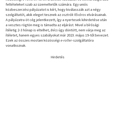
feltételeket szab az üzemeltetők számára. Egy uniós
közbeszerzési pályázatot is kiírt, hogy kiválasszák azt a négy
szolgáltatót, akik eleget tesznek az
osztrák főváros
elvárásainak.
A pályázatra öt cég jelentkezett, így a nyertesek kihirdetése után
a vesztes rögtön meg is támadta az eljárást. Mivel a bírósági
ítéletig 2-3 hónap is eltelhet,
Bécs
úgy döntött, nem várja meg az
ítéletet, hanem egyes szabályokat már 2023. május 19-től bevezet.
Ezek az összes mostani közösségi
e-roller
-szolgáltatóra
vonatkoznak.
Hirdetés