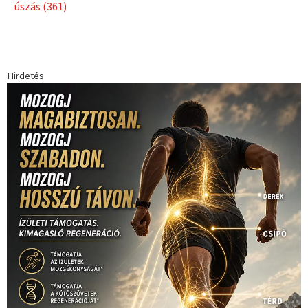
úszás
(361)
Hirdetés