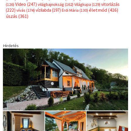
Video
(247)
vitorlázás
(126)
világbajnokság
(162)
Világkupa
(129)
életmód
(416)
(222)
vívás
(174)
vízilabda
(197)
Érdi Mária
(130)
úszás
(361)
Hirdetés