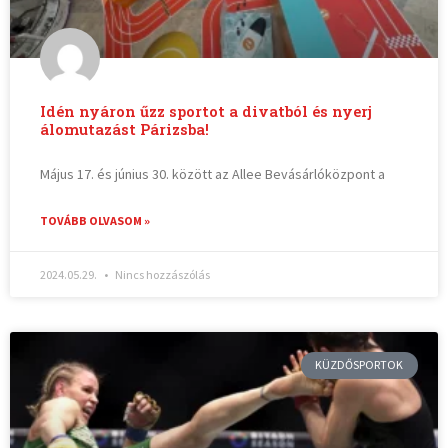
Idén nyáron űzz sportot a divatból és nyerj
álomutazást Párizsba!
Május 17. és június 30. között az Allee Bevásárlóközpont a
TOVÁBB OLVASOM »
2024.05.29.
Nincs hozzászólás
KÜZDŐSPORTOK