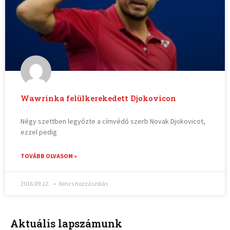
Wawrinka felülkerekedett Djokovicon
Négy szettben legyőzte a címvédő szerb Novak Djokovicot,
ezzel pedig
TOVÁBB OLVASOM »
2016.09.12.
Nincs hozzászólás
Aktuális lapszámunk