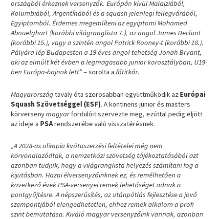
országból érkeznek versenyzők. Európán kívül Malajziából,
Kolumbiából, Argentínából és a squash jelenlegi fellegvárából,
Egyiptomból. Érdemes megemlíteni az egyiptomi Mohamed
Abouelghart (korábbi világranglista 7.), az angol James Declant
(korábbi 15.), vagy a szintén angol Patrick Rooney-t (korábbi 18.).
Pályára lép Budapesten a 19 éves angol tehetség Jonah Bryant,
aki az elmúlt két évben a legmagasabb junior korosztályban, U19-
ben Európa-bajnok lett
” – sorolta a
főtitkár
.
Magyarország
tavaly óta szorosabban együttműködik az
Európai
Squash Szövetséggel (ESF)
. A kontinens junior és masters
körverseny
magyar
fordulóit szervezte meg, ezúttal pedig eljött
az ideje a
PSA
rendszerébe való visszatérésnek.
„A 2028-as olimpia kvótaszerzési feltételei még nem
körvonalazódtak, a nemzetközi szövetség tájékoztatásából azt
azonban tudjuk, hogy a világranglista helyezés számítani fog a
kijutásban. Hazai élversenyzőinknek ez, és remélhetően a
következő évek PSA-versenyei remek lehetőséget adnak a
pontgyűjtésre. A népszerűsítés, az utánpótlás fejlesztése a jövő
szempontjából elengedhetetlen, ehhez remek alkalom a profi
szint bemutatása. Kiváló magyar versenyzőink vannak, azonban