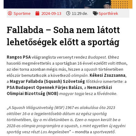
Sportime
2024-09-13
11:29 de.
Sporthírek
Fallabda – Soha nem látott
lehetőségek előtt a sportág
Rangos PSA
világranglista versenyt rendez
Budapest
. Ehhez
hasonló megmérettetés a sportágban 16 évvel ezelőtt volt itthon,
az idei torna azonban mégis más, hiszen a
squash
történetében
először bemutatkozik a következő
olimpián
.
Kékesi Zsuzsanna
,
a
Magyar Fallabda (Squash) Szövetség
főtitkára
ismertette: a
PSA Budapest Opennek Fürjes Balázs
, a
Nemzetközi
Olimpiai Bizottság (NOB)
magyar tagja
lesz a
fővédnöke
.
„
A Squash Világszövetség (WSF) 1967-es alakulása óta 2023
október 16-a a legjelentősebb dátum az egész sportág
történetében, így a mi életünkben is. Ezen a napon került be a
2028-as olimpia programjára a squash, s mint egyetlen új egyéni
sportág vesz részt Los Angelesben
” – mondta a
sportvezető
.