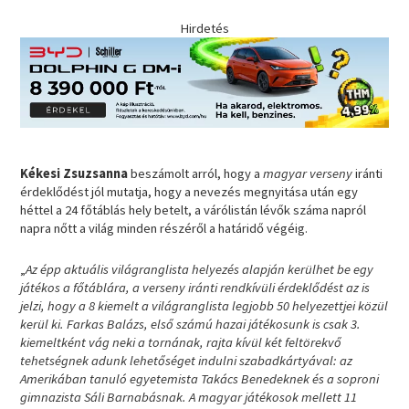
Hirdetés
Kékesi Zsuzsanna
beszámolt arról, hogy a
magyar verseny
iránti
érdeklődést jól mutatja, hogy a nevezés megnyitása után egy
héttel a 24 főtáblás hely betelt, a várólistán lévők száma napról
napra nőtt a világ minden részéről a határidő végéig.
„
Az épp aktuális világranglista helyezés alapján kerülhet be egy
játékos a főtáblára, a verseny iránti rendkívüli érdeklődést az is
jelzi, hogy a 8 kiemelt a világranglista legjobb 50 helyezettjei közül
kerül ki. Farkas Balázs, első számú hazai játékosunk is csak 3.
kiemeltként vág neki a tornának, rajta kívül két feltörekvő
tehetségnek adunk lehetőséget indulni szabadkártyával: az
Amerikában tanuló egyetemista Takács Benedeknek és a soproni
gimnazista Sáli Barnabásnak. A magyar játékosok mellett 11