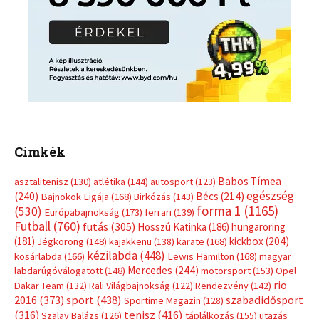
Címkék
Babos Tímea
asztalitenisz
(130)
atlétika
(144)
autosport
(123)
egészség
(240)
Bécs
(214)
Bajnokok Ligája
(168)
Birkózás
(143)
forma 1
(1165)
(530)
Európabajnokság
(173)
ferrari
(139)
Futball
(760)
futás
(305)
Hosszú Katinka
(186)
hungaroring
(181)
kickbox
(204)
Jégkorong
(148)
kajakkenu
(138)
karate
(168)
kézilabda
(448)
kosárlabda
(166)
Lewis Hamilton
(168)
magyar
Mercedes
(244)
labdarúgóválogatott
(148)
motorsport
(153)
Opel
rio
Dakar Team
(132)
Rali Világbajnokság
(122)
Rendezvény
(142)
sport
(438)
2016
(373)
szabadidősport
Sportime Magazin
(128)
(316)
tenisz
(416)
Szalay Balázs
(126)
táplálkozás
(155)
utazás