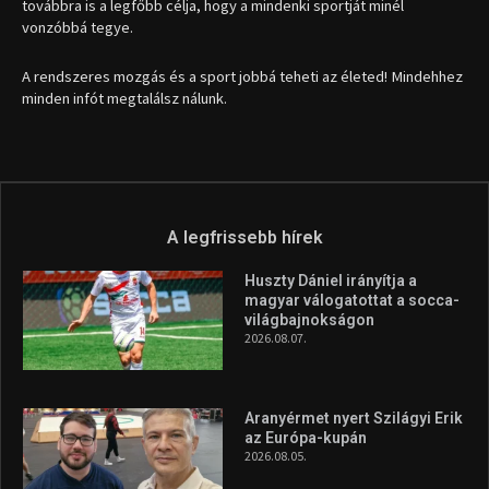
továbbra is a legfőbb célja, hogy a mindenki sportját minél
vonzóbbá tegye.
A rendszeres mozgás és a sport jobbá teheti az életed! Mindehhez
minden infót megtalálsz nálunk.
A legfrissebb hírek
Huszty Dániel irányítja a
magyar válogatottat a socca-
világbajnokságon
2026.08.07.
Aranyérmet nyert Szilágyi Erik
az Európa-kupán
2026.08.05.