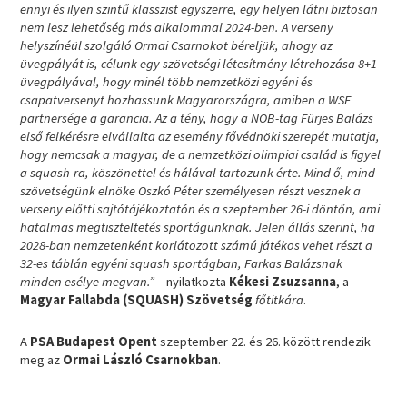
ennyi és ilyen szintű klasszist egyszerre, egy helyen látni biztosan
nem lesz lehetőség más alkalommal 2024-ben. A verseny
helyszínéül szolgáló Ormai
Csarnokot béreljük, ahogy az
üvegpályát is, célunk egy szövetségi létesítmény létrehozása 8+1
üvegpályával, hogy minél több nemzetközi egyéni és
csapatversenyt hozhassunk Magyarországra, amiben a WSF
partnersége a garancia. Az a tény, hogy a NOB-tag Fürjes Balázs
első felkérésre elvállalta az esemény fővédnöki szerepét mutatja,
hogy nemcsak a magyar, de a nemzetközi olimpiai család is figyel
a squash-ra, köszönettel és hálával tartozunk érte. Mind ő, mind
szövetségünk elnöke Oszkó Péter személyesen részt vesznek a
verseny előtti sajtótájékoztatón és a szeptember 26-i döntőn, ami
hatalmas megtiszteltetés sportágunknak. Jelen állás szerint, ha
2028-ban nemzetenként korlátozott számú játékos vehet részt a
32-es táblán egyéni squash sportágban, Farkas Balázsnak
minden esélye megvan.”
– nyilatkozta
Kékesi Zsuzsanna
, a
Magyar Fallabda (SQUASH) Szövetség
főtitkára
.
A
PSA Budapest Opent
szeptember 22. és 26. között rendezik
meg az
Ormai László Csarnokban
.