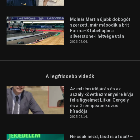
Molnár Martin újabb dobogót
szerzett, már második a brit
Forma–3 tabelláján a
silverstone-i hétvége után
2026.08.04.
A legfrissebb videók
Az extrém időjárás és az
aszály következményeire hívja
fel a figyelmet Litkai Gergely
és a Greenpeace közös
híradója
2025.08.14.
Ne csak nézd, lásd is a focit! –