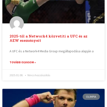
2025-től a Network4 közvetíti a UFC és az
AEW eseményeit
A UFC és a Network4 Media Group megállapodása alapján a
TOVÁBB OLVASOM »
2025.01.08.
Nincs hozzászólás
OLIMPIA