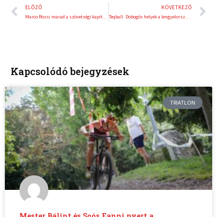
Előző
K
ELŐZŐ
KÖVETKEZŐ
Marco Rossi marad a szövetségi kapitány
Teqball: Dobogós helyek a lengyelországi European Tour-állomáson
Kapcsolódó bejegyzések
TRIATLON
Mester Bálint és Soós Fanni nyert a