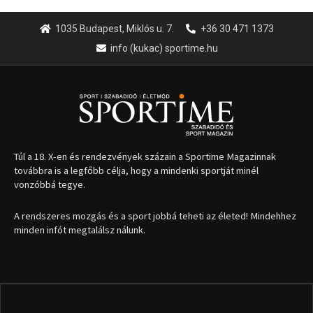
1035 Budapest, Miklós u. 7.
+36 30 471 1373
info (kukac) sportime.hu
Túl a 18. X-en és rendezvények százain a Sportime Magazinnak
továbbra is a legfőbb célja, hogy a mindenki sportját minél
vonzóbbá tegye.
A rendszeres mozgás és a sport jobbá teheti az életed! Mindehhez
minden infót megtalálsz nálunk.