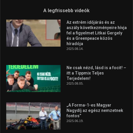
A legfrissebb videók
Az extrém időjárás és az
aszály következményeire hívja
fel a figyelmet Litkai Gergely
és a Greenpeace közös
híradója
2025.08.14.
Ne csak nézd, lásd is a focit! –
itt a Tippmix Teljes
Terjedelem!
2025.08.05.
„A Forma-1-es Magyar
Nagydíj az egész nemzetnek
fontos”
2025.06.19.