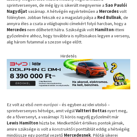
sprintversenyen, de még így is sikerült megnyernie a
Sao Paulói
Nagydíjat
vasárnap. A hétvégén egyértelműen a
Mercedes
volt
fölényben. Jobban fekszik ez a magaslati pálya a
Red Bullnak
, de
annyira éles a csata a világbajnoki címekért folyó harcban, hogy a
Mercedes
nem dőlhetett hátra. Szükségük volt
Hamilton
itteni
győzelmére ahhoz, hogy továbbra is nyíltsisakos legyen a verseny,
alig három futammal a szezon vége előtt.
Hirdetés
Ez volt az első
nem európai
– és egyben az idei utolsó –
sprintversenyes hétvége, amit végül
Valtteri Bottas
nyert meg,
de a főversenyt, a vasárnapi 71 körös nagydíj győzelmét már
Lewis Hamilton
húzta be. Mindkettőért értékes pontok járnak,
amire szüksége is volt a
konstruktőri
ponttáblát eddig a hétvégéig
mindössze egy ponttal vezető
Mercedesnek
. Pilótái sikerei