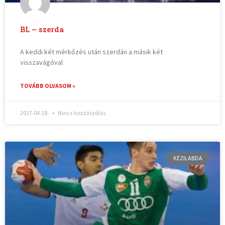
BL – szerda
A keddi két mérkőzés után szerdán a másik két
visszavágóval
TOVÁBB OLVASOM »
2017.04.18.
Nincs hozzászólás
KÉZILABDA