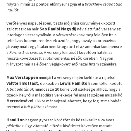
folytán immár 11 pontos előnnyel hagyja el a
brackley-i csapat Sao
Paulót
.
Verőfényes napsütésben, tiszta időjárási körülmények között
zajlott az idén már
Sao Paulói Nagydíj
név alatt futó verseny az
Interlagos versenypályán. A várakozásoknak megfelelően itt is
teltházas futamot rendeztek azután, hogy tavaly a koronavírus
járvány miatt egyáltalán nem látogatott el az amerikai kontinensre
a
Forma-1-es cirkusz
. A verseny leintését követően hatalmas
fieszta következett a
latin-amerikai
nézők körében. Nagyon
hiányzott már az élőben végigkövethető hazai futam számukra.
Max Verstappen
mindjárt a verseny elején kielőzte a rajtelső
Valtteri Bottast
, de közben
Lewis Hamilton
sem tétlenkedett.
A
brit pilótának
mindössze 20 körre volt szüksége ahhoz, hogy a
tizedik helyről a másodikra verekedje fel magát szépen muzsikáló
Mercedesével
. Ekkor már sejteni lehetett, hogy fog itt ma babér
teremni a
brit pilóta
számára.
Hamilton
nagyon gyorsan körözött és közel került a 24 éves
pilótához
. Egy vitatható előzési kísérletet követően maradt