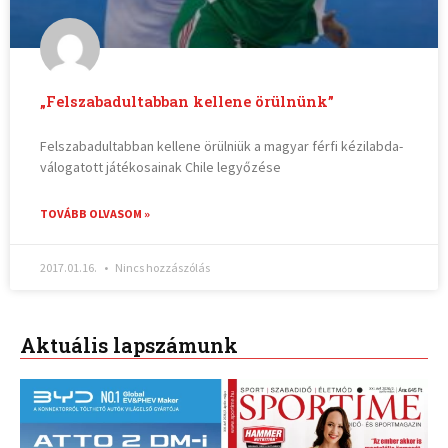
„Felszabadultabban kellene örülnünk”
Felszabadultabban kellene örülniük a magyar férfi kézilabda-
válogatott játékosainak Chile legyőzése
TOVÁBB OLVASOM »
2017.01.16.
Nincs hozzászólás
Aktuális lapszámunk