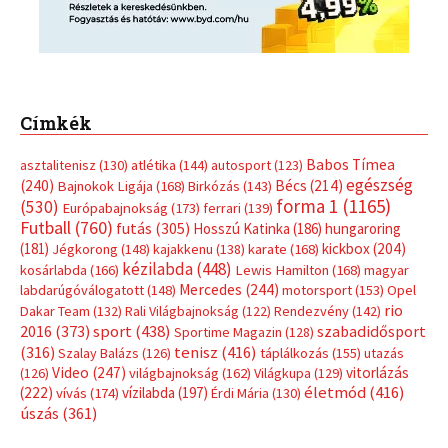
Címkék
Babos Tímea
asztalitenisz
(130)
atlétika
(144)
autosport
(123)
egészség
(240)
Bécs
(214)
Bajnokok Ligája
(168)
Birkózás
(143)
forma 1
(1165)
(530)
Európabajnokság
(173)
ferrari
(139)
Futball
(760)
futás
(305)
Hosszú Katinka
(186)
hungaroring
(181)
kickbox
(204)
Jégkorong
(148)
kajakkenu
(138)
karate
(168)
kézilabda
(448)
kosárlabda
(166)
Lewis Hamilton
(168)
magyar
Mercedes
(244)
labdarúgóválogatott
(148)
motorsport
(153)
Opel
rio
Dakar Team
(132)
Rali Világbajnokság
(122)
Rendezvény
(142)
sport
(438)
2016
(373)
szabadidősport
Sportime Magazin
(128)
(316)
tenisz
(416)
Szalay Balázs
(126)
táplálkozás
(155)
utazás
Video
(247)
vitorlázás
(126)
világbajnokság
(162)
Világkupa
(129)
életmód
(416)
(222)
vívás
(174)
vízilabda
(197)
Érdi Mária
(130)
úszás
(361)