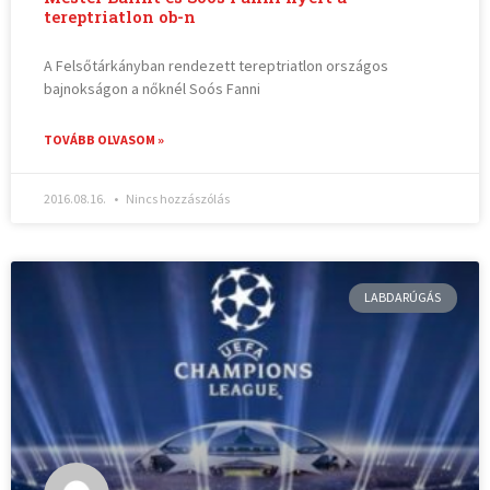
tereptriatlon ob-n
A Felsőtárkányban rendezett tereptriatlon országos
bajnokságon a nőknél Soós Fanni
TOVÁBB OLVASOM »
2016.08.16.
Nincs hozzászólás
LABDARÚGÁS