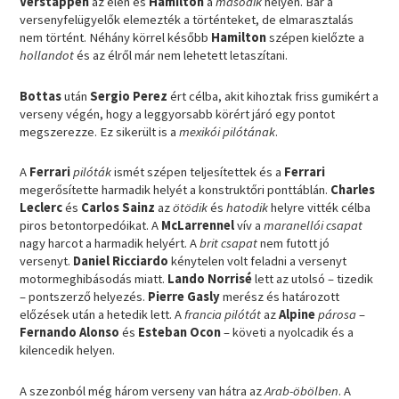
Verstappen
az élen és
Hamilton
a
második
helyen. Bár a
versenyfelügyelők elemezték a történteket, de elmarasztalás
nem történt. Néhány körrel később
Hamilton
szépen kielőzte a
hollandot
és az élről már nem lehetett letaszítani.
Bottas
után
Sergio Perez
ért célba, akit kihoztak friss gumikért a
verseny végén, hogy a leggyorsabb körért járó egy pontot
megszerezze. Ez sikerült is a
mexikói pilótának
.
A
Ferrari
pilóták
ismét szépen teljesítettek és a
Ferrari
megerősítette harmadik helyét a konstruktőri ponttáblán.
Charles
Leclerc
és
Carlos Sainz
az
ötödik
és
hatodik
helyre vitték célba
piros betontorpedóikat. A
McLarrennel
vív a
maranellói csapat
nagy harcot a harmadik helyért. A
brit csapat
nem futott jó
versenyt.
Daniel Ricciardo
kénytelen volt feladni a versenyt
motormeghibásodás miatt.
Lando Norrisé
lett az utolsó – tizedik
– pontszerző helyezés.
Pierre Gasly
merész és határozott
előzések után a hetedik lett. A
francia pilótát
az
Alpine
párosa
–
Fernando Alonso
és
Esteban Ocon
– követi a nyolcadik és a
kilencedik helyen.
A szezonból még három verseny van hátra az
Arab-öbölben
. A