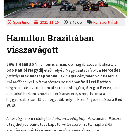
Sportime
2021-11-15
9:42 de.
F1
,
Sporthírek
Hamilton Brazíliában
visszavágott
Lewis Hamilton
, ha nem is simán, de magabiztosan behúzta a
Sao Paulói Nagydíj
első helyét. Nagy csatát vívott a
Mercedes
pilótája
Max Verstappennel
, aki végül kénytelen volt beérni a
második
hellyel. A
bronzérmes
pozícióban
Valtteri Bottas
végzett. Bár ezúttal nem állhatott dobogóra,
Sergio Perez
, akit
az utolsó körben kihoztak kerékcserére, s megfutotta a
leggyorsabb köridőt, a negyedik helyen kormányozta célba a
Red
Bullt
.
A hétvége nem indult jól a
hétszeres világbajnok
számára. Először
öt rajthelyes büntetést kapott
motorcsere
miatt, majd a
DRS
szabály
megsértése miatt a mezőny végéről indult a