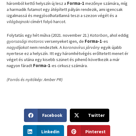
háromból kettő helyszín új lesz a
Forma-1
mezőnye számára, míg
a harmadik futamot egy átépített pályán rendezik, ami igencsak
izgalmassá és megjósolhatatlanná teszi a szezon végét és a
világbajnoki
címért folyó harcot.
Folytatás egy hét múlva (2021. november 21.)
Katarban
, ahol eddig
gyorsasági motoros
versenyeket igen, de
Forma-1
-es
nagydíjakat
nem rendeztek. A
koronavírus járvány
egyik újabb
nyertese ez a helyszín. Itt egy háromhétvégés erőltetett menet ér
véget és utána egy kisebb szünet és pihenő következik a már
nagyon fáradt
Forma-1
-es cirkusz számára.
(Forrás és nyitókép: Amber
PR)
S
S
Facebook
Twitter
h
h
a
a
S
S
r
r
Linkedin
Pinterest
h
h
e
e