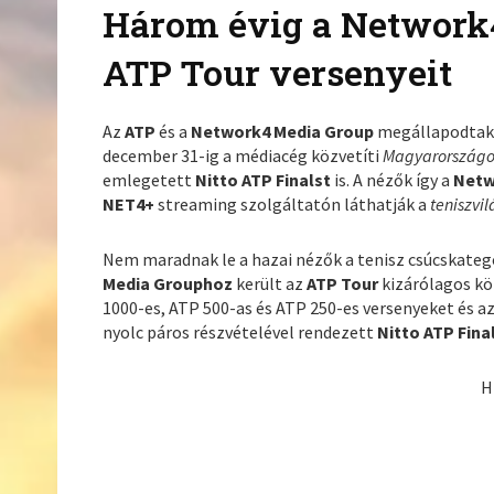
Három évig a Network4
ATP Tour versenyeit
Az
ATP
és a
Network4 Media Group
megállapodtak a
december 31-ig a médiacég közvetíti
Magyarország
emlegetett
Nitto ATP Finalst
is. A nézők így a
Net
NET4+
streaming szolgáltatón láthatják a
teniszvi
Nem maradnak le a hazai nézők a tenisz csúcskateg
Media Grouphoz
került az
ATP Tour
kizárólagos kö
1000-es, ATP 500-as és ATP 250-es versenyeket és az 
nyolc páros részvételével rendezett
Nitto ATP Fina
H