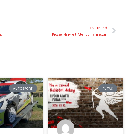
Köve
KÖVETKEZŐ
Tereza Crisley Cordeiro De Souza: „Örülök, hogy Magyarországnak érmet szerezhettem a Küzdősportok Világjátékán”
Krózser Menyhért: A tempó már megvan
AUTOSPORT
FUTÁS