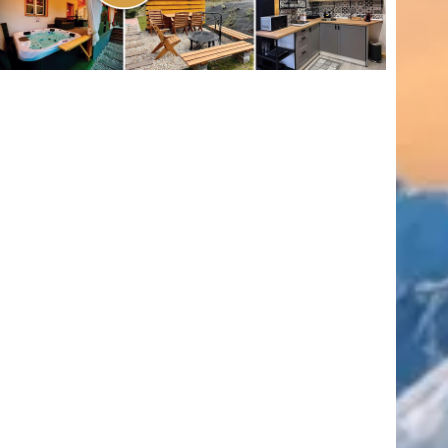
(416)
úszás
(361)
Hirdetés