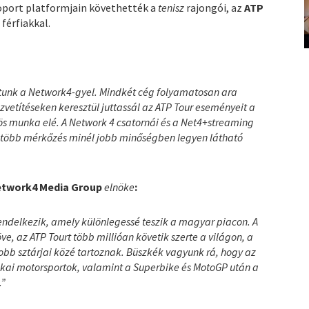
oport platformjain követhették a
tenisz
rajongói, az
ATP
férfiakkal.
tunk a Network4-gyel. Mindkét cég folyamatosan ara
zvetítéseken keresztül juttassál az ATP Tour eseményeit a
ös munka elé. A Network 4 csatornái és a Net4+streaming
l több mérkőzés minél jobb minőségben legyen látható
twork4 Media Group
elnöke
:
rendelkezik, amely különlegessé teszik a magyar piacon. A
 az ATP Tourt több millióan követik szerte a világon, a
obb sztárjai közé tartoznak. Büszkék vagyunk rá, hogy az
ikai motorsportok, valamint a Superbike és MotoGP után a
.”