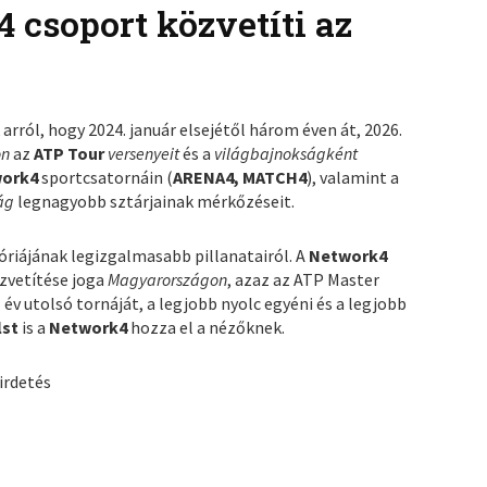
 csoport közvetíti az
rról, hogy 2024. január elsejétől három éven át, 2026.
on
az
ATP Tour
versenyeit
és a
világbajnokságként
work4
sportcsatornáin (
ARENA4, MATCH4
), valamint a
lág
legnagyobb sztárjainak mérkőzéseit.
óriájának legizgalmasabb pillanatairól. A
Network4
zvetítése joga
Magyarországon
, azaz az ATP Master
év utolsó tornáját, a legjobb nyolc egyéni és a legjobb
lst
is a
Network4
hozza el a nézőknek.
irdetés