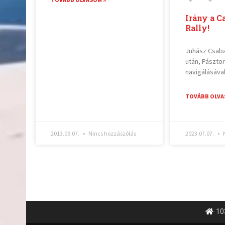
Irány a C
Rally!
Juhász Csaba
után, Pászto
navigálásával
TOVÁBB OLVA
2013.09.07.
Nincs hozzászólás
2023.07.07.
N
10