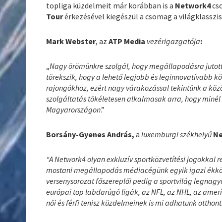
topliga küzdelmeit már korábban is a
Network4
cs
Tour
érkezésével kiegészül a csomag a világklasszis 
Mark Webster
, az
ATP Media
vezérigazgatója
:
„
Nagy örömünkre szolgál, hogy megállapodásra jutot
törekszik, hogy a lehető legjobb és leginnovatívabb kö
rajongókhoz, ezért nagy várakozással tekintünk a köz
szolgáltatás tökéletesen alkalmasak arra, hogy miné
Magyarországon
.”
Borsány-Gyenes András,
a
luxemburgi székhelyű
Ne
“A Network4 olyan exkluzív sportközvetítési jogokkal 
mostani megállapodás médiacégünk egyik igazi ékköve,
versenysorozat főszereplői pedig a sportvilág legnagy
európai top labdarúgó ligák, az NFL, az NHL, az amer
női és férfi tenisz küzdelmeinek is mi adhatunk otthont