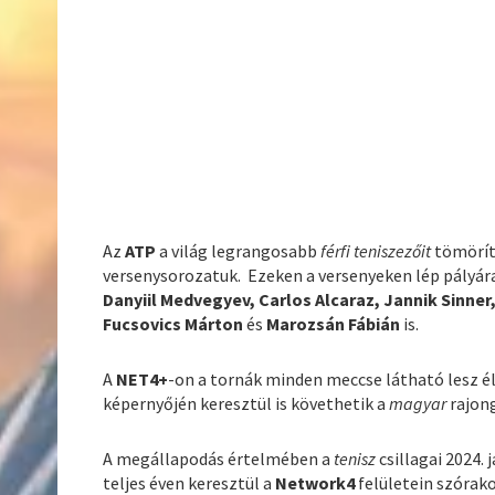
Az
ATP
a világ legrangosabb
férfi teniszezőit
tömörít
versenysorozatuk. Ezeken a versenyeken lép pályá
Danyiil Medvegyev, Carlos Alcaraz, Jannik Sinner
Fucsovics Márton
és
Marozsán Fábián
is.
A
NET4+
-on a tornák minden meccse látható lesz él
képernyőjén keresztül is követhetik a
magyar
rajon
A megállapodás értelmében a
tenisz
csillagai 2024.
teljes éven keresztül a
Network4
felületein szórako