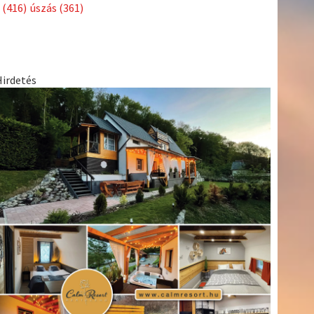
Címkék
Babos
asztalitenisz
(130)
atlétika
(144)
autosport
(123)
Tímea
(240)
Bécs
(214)
Bajnokok Ligája
(168)
Birkózás
(143)
egészség
(530)
Európabajnokság
(173)
ferrari
(139)
forma 1
(1165)
Futball
(760)
futás
(305)
Hosszú
Katinka
(186)
hungaroring
(181)
Jégkorong
(148)
kajakkenu
kézilabda
kickbox
(204)
(138)
karate
(168)
kosárlabda
(166)
(448)
Lewis Hamilton
(168)
magyar labdarúgóválogatott
(148)
Mercedes
(244)
motorsport
(153)
Opel Dakar Team
(132)
Rali
sport
rio 2016
(373)
Világbajnokság
(122)
Rendezvény
(142)
(438)
szabadidősport
(316)
Sportime Magazin
(128)
Szalay
tenisz
(416)
Balázs
(126)
táplálkozás
(155)
utazás
(126)
Video
(247)
vitorlázás
világbajnokság
(162)
Világkupa
(129)
életmód
(222)
vívás
(174)
vízilabda
(197)
Érdi Mária
(130)