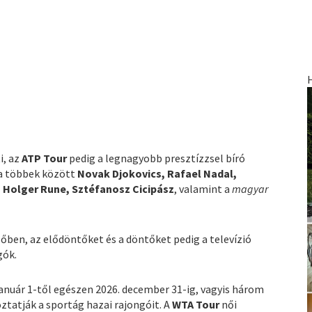
i, az
ATP Tour
pedig a legnagyobb presztízzsel bíró
ra többek között
Novak Djokovics, Rafael Nadal,
, Holger Rune, Sztéfanosz Cicipász
, valamint a
magyar
őben, az elődöntőket és a döntőket pedig a televízió
gók.
 január 1-től egészen 2026. december 31-ig, vagyis három
ztatják a sportág hazai rajongóit. A
WTA Tour
női