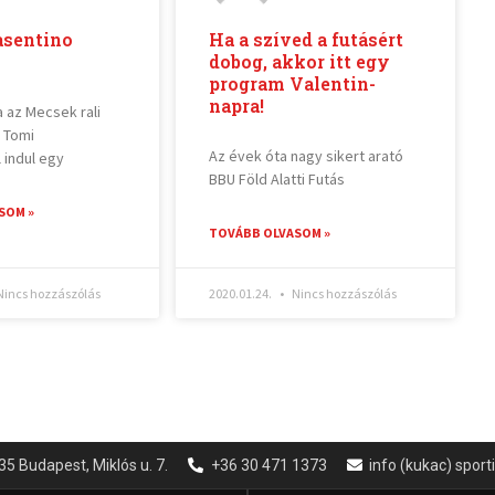
asentino
Ha a szíved a futásért
dobog, akkor itt egy
program Valentin-
napra!
 az Mecsek rali
r Tomi
Az évek óta nagy sikert arató
 indul egy
BBU Föld Alatti Futás
SOM »
TOVÁBB OLVASOM »
incs hozzászólás
2020.01.24.
Nincs hozzászólás
35 Budapest, Miklós u. 7.
+36 30 471 1373
info (kukac) spor