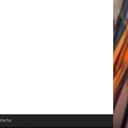
time.hu