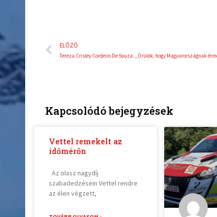
Előző
ELŐZŐ
Kapcsolódó bejegyzések
Vettel remekelt az
időmérőn
Az olasz nagydíj
szabadedzésein Vettel rendre
az élen végzett,
TOVÁBB OLVASOM »