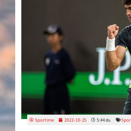
Sportime
2023-10-25
5:44 du.
Spor