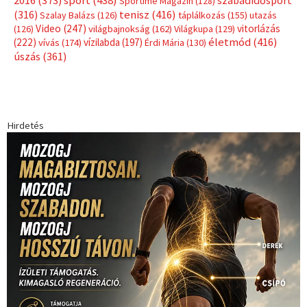
sport
(438)
2016
(373)
szabadidősport
Sportime Magazin
(128)
(316)
tenisz
(416)
Szalay Balázs
(126)
táplálkozás
(155)
utazás
Video
(247)
vitorlázás
(126)
világbajnokság
(162)
Világkupa
(129)
életmód
(416)
(222)
vívás
(174)
vízilabda
(197)
Érdi Mária
(130)
úszás
(361)
Hirdetés