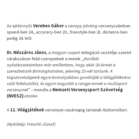
Az
ejtőernyős
Verebes Gábor
a
canopy piloting
versenyszámban
speed-ben 24., accuracy-ben 23., freestyle-ban 21. distance-ben
pedig 24. lett.
Dr. Mészáros János
, a
magyar csapat
delegáció vezetője szerint
várakozáson felül szerepelnek a mieink. „
Korábbi
nyilatkozataimban már említettem, hogy akár 20 érmet is
szerezhetünk Birminghamben, jelenleg 25-nél tartunk. A
tagszövetségeink egyre komolyabban gondolják a Világjátékokra
való felkészülést, és egyre nagyobb a rangja ennek a multisport
versenynek
” – mondta a
Nemzeti Versenysport Szövetség
(NVESZ)
elnöke
.
A
11. Világjátékok
versenyei vasárnapig tartanak
Alabamában
.
(Nyitókép: Freschli József)