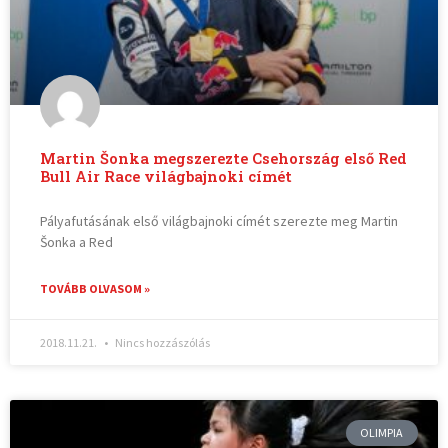
Martin Šonka megszerezte Csehország első Red
Bull Air Race világbajnoki címét
Pályafutásának első világbajnoki címét szerezte meg Martin
Šonka a Red
TOVÁBB OLVASOM »
2018.11.21.
Nincs hozzászólás
OLIMPIA