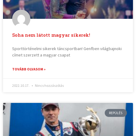
Soha nem látott magyar sikerek!
Sporttörténelmi sikerek táncsportban! Genfben világbajnoki
címet szerzett a magyar csapat
TOVÁBB OLVASOM »
2022.10.17.
Nincs hozzászólás
REPÜLÉS