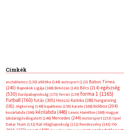
Címkék
Babos Tímea
asztalitenisz
(130)
atlétika
(144)
autosport
(123)
egészség
(240)
Bécs
(214)
Bajnokok Ligája
(168)
Birkózás
(143)
forma 1
(1165)
(530)
Európabajnokság
(173)
ferrari
(139)
Futball
(760)
futás
(305)
Hosszú Katinka
(186)
hungaroring
(181)
kickbox
(204)
Jégkorong
(148)
kajakkenu
(138)
karate
(168)
kézilabda
(448)
kosárlabda
(166)
Lewis Hamilton
(168)
magyar
Mercedes
(244)
labdarúgóválogatott
(148)
motorsport
(153)
Opel
rio
Dakar Team
(132)
Rali Világbajnokság
(122)
Rendezvény
(142)