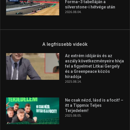
Forma–3 tabelláján a
silverstone-i hétvége után
2026.08.04.
A legfrissebb videók
Az extrém időjárás és az
aszály következményeire hívja
fel a figyelmet Litkai Gergely
és a Greenpeace közös
híradója
2025.08.14.
Ne csak nézd, lásd is a focit! –
itt a Tippmix Teljes
Terjedelem!
2025.08.05.