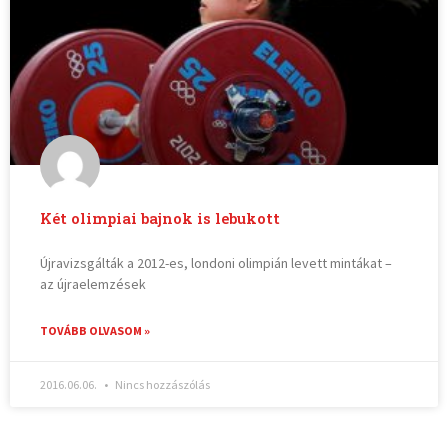
Két olimpiai bajnok is lebukott
Újravizsgálták a 2012-es, londoni olimpián levett mintákat –
az újraelemzések
TOVÁBB OLVASOM »
2016.06.06.
Nincs hozzászólás