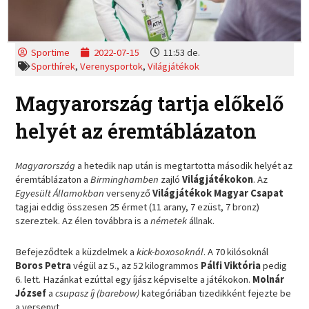
Sportime
2022-07-15
11:53 de.
Sporthírek
,
Verenysportok
,
Világjátékok
Magyarország tartja előkelő
helyét az éremtáblázaton
Magyarország
a hetedik nap után is megtartotta második helyét az
éremtáblázaton a
Birminghamben
zajló
Világjátékokon
. Az
Egyesült Államokban
versenyző
Világjátékok Magyar Csapat
tagjai eddig összesen 25 érmet (11 arany, 7 ezüst, 7 bronz)
szereztek. Az élen továbbra is a
németek
állnak.
Befejeződtek a küzdelmek a
kick-boxosoknál
. A 70 kilósoknál
Boros Petra
végül az 5., az 52 kilogrammos
Pálfi Viktória
pedig
6. lett. Hazánkat ezúttal egy íjász képviselte a játékokon.
Molnár
József
a
csupasz íj (barebow)
kategóriában tizedikként fejezte be
a versenyt.