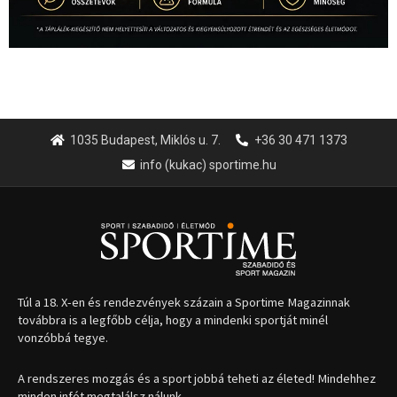
1035 Budapest, Miklós u. 7.
+36 30 471 1373
info (kukac) sportime.hu
Túl a 18. X-en és rendezvények százain a Sportime Magazinnak
továbbra is a legfőbb célja, hogy a mindenki sportját minél
vonzóbbá tegye.
A rendszeres mozgás és a sport jobbá teheti az életed! Mindehhez
minden infót megtalálsz nálunk.