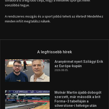
továbbra is a legfőbb célja, hogy a mindenki sportját minél
vonzóbbá tegye.
A rendszeres mozgás és a sport jobbá teheti az életed! Mindehhez
minden infót megtalálsz nálunk.
A legfrissebb hírek
Aranyérmet nyert Szilágyi Erik
az Európa-kupán
2026.08.05.
Molnár Martin újabb dobogót
szerzett, már második a brit
Forma–3 tabelláján a
silverstone-i hétvége után