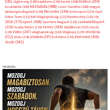
(181)
kickbox
(204)
Jégkorong
(148)
kajakkenu
(138)
karate
(168)
kézilabda
(448)
kosárlabda
(166)
Lewis Hamilton
(168)
magyar
Mercedes
(244)
labdarúgóválogatott
(148)
motorsport
(153)
Opel
rio
Dakar Team
(132)
Rali Világbajnokság
(122)
Rendezvény
(142)
sport
(438)
2016
(373)
szabadidősport
Sportime Magazin
(128)
(316)
tenisz
(416)
Szalay Balázs
(126)
táplálkozás
(155)
utazás
Video
(247)
vitorlázás
(126)
világbajnokság
(162)
Világkupa
(129)
életmód
(416)
(222)
vívás
(174)
vízilabda
(197)
Érdi Mária
(130)
úszás
(361)
Hirdetés