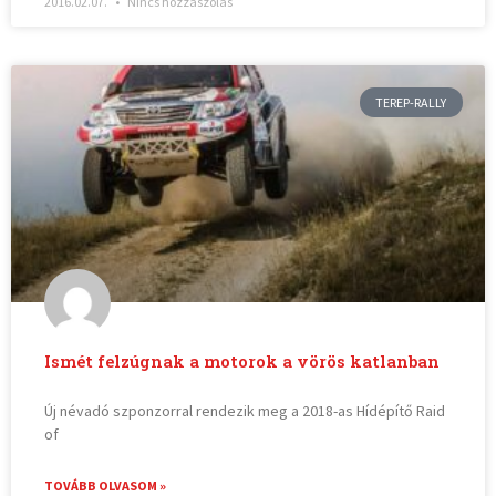
2016.02.07.
Nincs hozzászólás
TEREP-RALLY
Ismét felzúgnak a motorok a vörös katlanban
Új névadó szponzorral rendezik meg a 2018-as Hídépítő Raid
of
TOVÁBB OLVASOM »