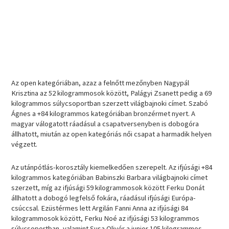
Az open kategóriában, azaz a felnőtt mezőnyben Nagypál
Krisztina az 52 kilogrammosok között, Palágyi Zsanett pedig a 69
kilogrammos súlycsoportban szerzett világbajnoki címet. Szabó
Ágnes a +84 kilogrammos kategóriában bronzérmet nyert. A
magyar válogatott ráadásul a csapatversenyben is dobogóra
állhatott, miután az open kategóriás női csapat a harmadik helyen
végzett.
Az utánpótlás-korosztály kiemelkedően szerepelt. Az ifjúsági +84
kilogrammos kategóriában Babinszki Barbara világbajnoki címet
szerzett, míg az ifjúsági 59 kilogrammosok között Ferku Donát
állhatott a dobogó legfelső fokára, ráadásul ifjúsági Európa-
csúccsal. Ezüstérmes lett Argilán Fanni Anna az ifjúsági 84
kilogrammosok között, Ferku Noé az ifjúsági 53 kilogrammos
súlycsoportban, valamint Susa Olivér a junior 105 kilogrammos