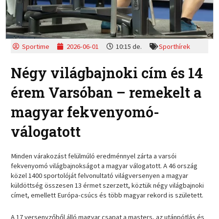
Sportime
2026-06-01
10:15 de.
Sporthírek
Négy világbajnoki cím és 14
érem Varsóban – remekelt a
magyar fekvenyomó-
válogatott
Minden várakozást felülmúló eredménnyel zárta a varsói
fekvenyomó világbajnokságot a magyar válogatott. A 46 ország
közel 1400 sportolóját felvonultató világversenyen a magyar
küldöttség összesen 13 érmet szerzett, köztük négy világbajnoki
címet, emellett Európa-csúcs és több magyar rekord is született.
A 17 versenyzőből álló magyar csapat a masters, az utánpótlás és