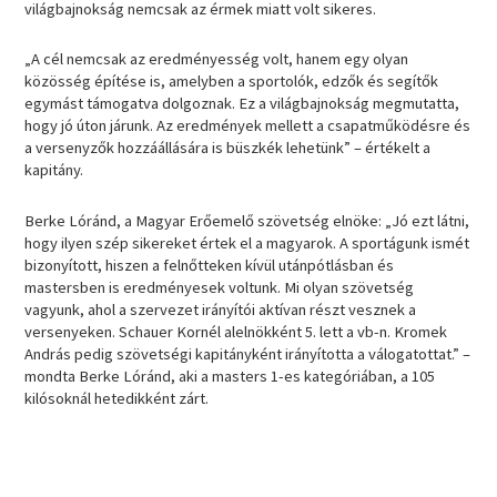
világbajnokság nemcsak az érmek miatt volt sikeres.
„A cél nemcsak az eredményesség volt, hanem egy olyan
közösség építése is, amelyben a sportolók, edzők és segítők
egymást támogatva dolgoznak. Ez a világbajnokság megmutatta,
hogy jó úton járunk. Az eredmények mellett a csapatműködésre és
a versenyzők hozzáállására is büszkék lehetünk” – értékelt a
kapitány.
Berke Lóránd, a Magyar Erőemelő szövetség elnöke: „Jó ezt látni,
hogy ilyen szép sikereket értek el a magyarok. A sportágunk ismét
bizonyított, hiszen a felnőtteken kívül utánpótlásban és
mastersben is eredményesek voltunk. Mi olyan szövetség
vagyunk, ahol a szervezet irányítói aktívan részt vesznek a
versenyeken. Schauer Kornél alelnökként 5. lett a vb-n. Kromek
András pedig szövetségi kapitányként irányította a válogatottat.” –
mondta Berke Lóránd, aki a masters 1-es kategóriában, a 105
kilósoknál hetedikként zárt.