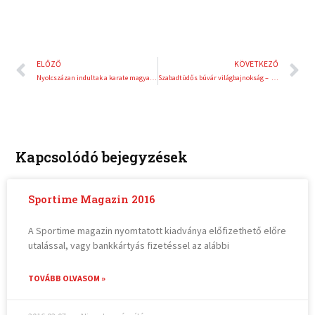
Előző
K
ELŐZŐ
KÖVETKEZŐ
Nyolcszázan indultak a karate magyar bajnokságon
Szabadtüdős búvár világbajnokság – Törőcsik Zsófiának is szurkolhatunk a Duna Arénában
Kapcsolódó bejegyzések
Sportime Magazin 2016
A Sportime magazin nyomtatott kiadványa előfizethető előre
utalással, vagy bankkártyás fizetéssel az alábbi
TOVÁBB OLVASOM »