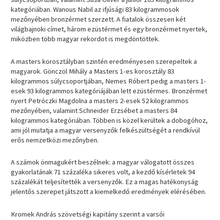
kategóriában. Wanous Nabil az ifjúsági 83 kilogrammosok
mezőnyében bronzérmet szerzett. A fiatalok összesen két
világbajnoki címet, három ezüstérmet és egy bronzérmet nyertek,
miközben több magyar rekordot is megdöntöttek.
A masters korosztályban szintén eredményesen szerepeltek a
magyarok. Gönczöl Mihály a Masters 1-es korosztály 83
kilogrammos súlycsoportjában, Nemes Róbert pedig a masters 1-
esek 93 kilogrammos kategóriájában lett ezüstérmes. Bronzérmet
nyert Petróczki Magdolna a masters 2-esek 52 kilogrammos
mezőnyében, valamint Schneider Erzsébet a masters 84
kilogrammos kategóriában. Többen is közel kerültek a dobogóhoz,
ami jól mutatja a magyar versenyzők felkészültségét a rendkívül
erős nemzetközi mezőnyben.
A számok önmagukért beszélnek: a magyar válogatott összes
gyakorlatának 71 százaléka sikeres volt, a kezdő kísérletek 94
százalékát teljesítették a versenyzők. Ez a magas hatékonyság
jelentős szerepet játszott a kiemelkedő eredmények elérésében.
Kromek András szövetségi kapitány szerint a varsói