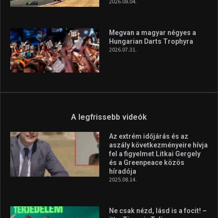
2026.08.04.
Megvan a magyar négyes a
Hungarian Darts Trophyra
2026.07.31.
A legfrissebb videók
Az extrém időjárás és az
aszály következményeire hívja
fel a figyelmet Litkai Gergely
és a Greenpeace közös
híradója
2025.08.14.
Ne csak nézd, lásd is a focit! –