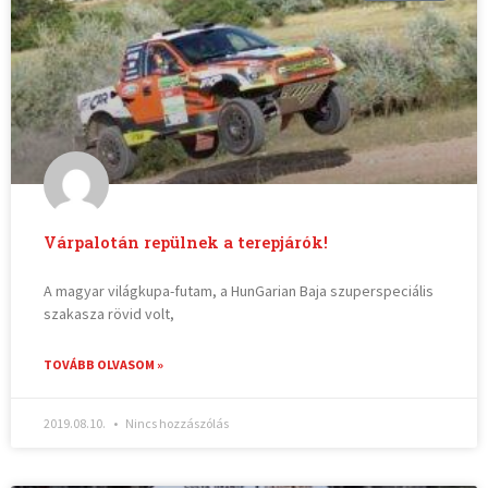
Várpalotán repülnek a terepjárók!
A magyar világkupa-futam, a HunGarian Baja szuperspeciális
szakasza rövid volt,
TOVÁBB OLVASOM »
2019.08.10.
Nincs hozzászólás