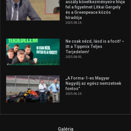
aszály következményeire hívja
fel a figyelmet Litkai Gergely
és a Greenpeace közös
híradója
2025.08.14.
Ne csak nézd, lásd is a focit! –
itt a Tippmix Teljes
Terjedelem!
2025.08.05.
„A Forma-1-es Magyar
Nagydíj az egész nemzetnek
fontos”
2025.06.19.
Galéria