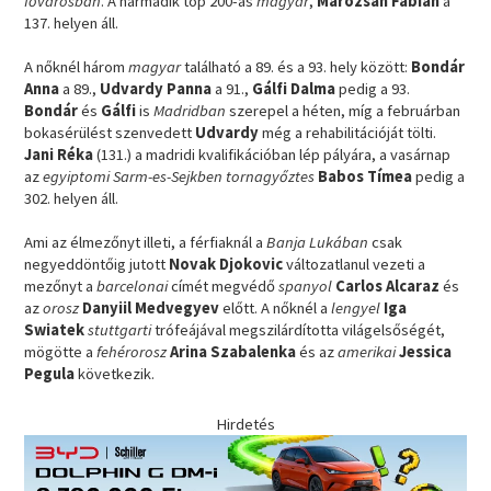
fővárosban
. A harmadik top 200-as
magyar
,
Marozsán Fábián
a
137. helyen áll.
A nőknél három
magyar
található a 89. és a 93. hely között:
Bondár
Anna
a 89.,
Udvardy Panna
a 91.,
Gálfi Dalma
pedig a 93.
Bondár
és
Gálfi
is
Madridban
szerepel a héten, míg a februárban
bokasérülést szenvedett
Udvardy
még a rehabilitációját tölti.
Jani Réka
(131.) a madridi kvalifikációban lép pályára, a vasárnap
az
egyiptomi Sarm-es-Sejkben
tornagyőztes
Babos Tímea
pedig a
302. helyen áll.
Ami az élmezőnyt illeti, a férfiaknál a
Banja Lukában
csak
negyeddöntőig jutott
Novak Djokovic
változatlanul vezeti a
mezőnyt a
barcelonai
címét megvédő
spanyol
Carlos Alcaraz
és
az
orosz
Danyiil Medvegyev
előtt. A nőknél a
lengyel
Iga
Swiatek
stuttgarti
trófeájával megszilárdította világelsőségét,
mögötte a
fehérorosz
Arina Szabalenka
és az
amerikai
Jessica
Pegula
következik.
Hirdetés