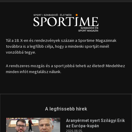
Túl a 18. X-en és rendezvények százain a Sportime Magazinnak
továbbra is a legfőbb célja, hogy a mindenki sportját minél
vonzóbbá tegye.
A rendszeres mozgás és a sport jobbá teheti az életed! Mindehhez
minden infót megtalálsz nálunk.
A legfrissebb hírek
Aranyérmet nyert Szilágyi Erik
az Európa-kupán
2026.08.05.