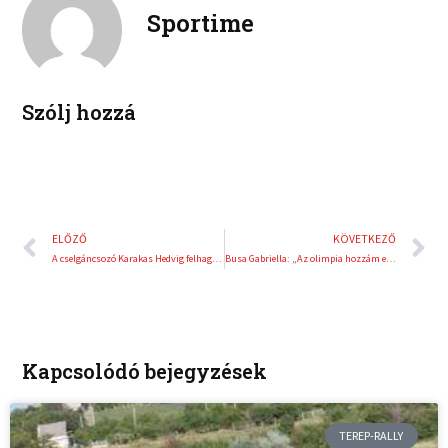
e
e
Sportime
k
d
r
i
e
n
s
t
Szólj hozzá
Előző
K
ELŐZŐ
KÖVETKEZŐ
A cselgáncsozó Karakas Hedvig felhagy az élsporttal
Busa Gabriella: „Az olimpia hozzám ennél soha nem volt közelebb”
Kapcsolódó bejegyzések
TEREP-RALLY