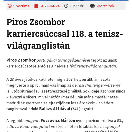
Sportime
2023-04-24
12:27 du.
Sporthírek
Piros Zsombor
karriercsúccsal 118. a tenisz-
világranglistán
Piros Zsombor
portugáliai tornagyőzelmével
feljött az újabb
karriercsúcsot jelentő 118. helyre a
férfi tenisz-világranglistán
.
A 23 éves játékos két hete még a 167. helyen állt, ám azóta
megnyerte a spliti, majd vasárnap az
oeirasi challenger-versenyt
is, utóbbit ráadásul szettveszteség nélkül. Sok ideje azonban nincs
kiélvezni a sikert, mivel hétfőn (ma) délután már a másfél hetes
madridi szupertorna selejtezőjében lesz érdekelt – a védett
ranglistával induló
Balázs Attilával
(747.) együtt.
A legjobb
magyar
,
Fucsovics Márton
nyolc pozíciót rontva a 83.,
a
Davis Kupa-válogatott
vezére a héten főtáblás lesz a
spanyol