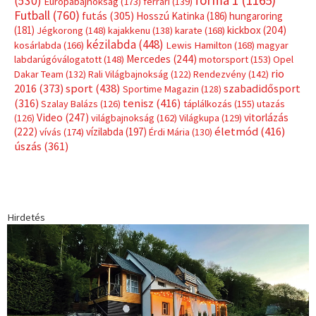
forma 1
(1165)
(530)
Európabajnokság
(173)
ferrari
(139)
Futball
(760)
futás
(305)
Hosszú Katinka
(186)
hungaroring
(181)
kickbox
(204)
Jégkorong
(148)
kajakkenu
(138)
karate
(168)
kézilabda
(448)
kosárlabda
(166)
Lewis Hamilton
(168)
magyar
Mercedes
(244)
labdarúgóválogatott
(148)
motorsport
(153)
Opel
rio
Dakar Team
(132)
Rali Világbajnokság
(122)
Rendezvény
(142)
sport
(438)
2016
(373)
szabadidősport
Sportime Magazin
(128)
(316)
tenisz
(416)
Szalay Balázs
(126)
táplálkozás
(155)
utazás
Video
(247)
vitorlázás
(126)
világbajnokság
(162)
Világkupa
(129)
életmód
(416)
(222)
vívás
(174)
vízilabda
(197)
Érdi Mária
(130)
úszás
(361)
Hirdetés