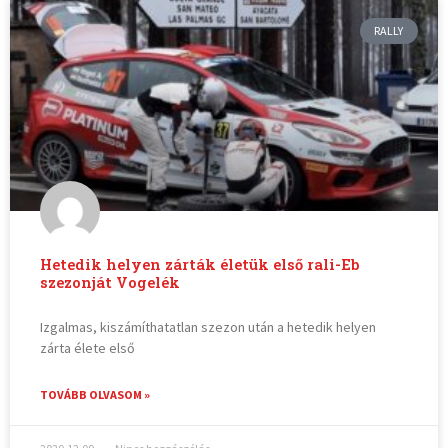
RALLY
Hetedik helyen zárták életük első rali-Eb
szezonját Vogelék
Izgalmas, kiszámíthatatlan szezon után a hetedik helyen
zárta élete első
TOVÁBB OLVASOM »