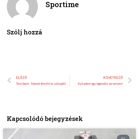
Sportime
k
d
r
i
e
n
s
t
Szólj hozzá
Előző
K
ELŐZŐ
KÖVETKEZŐ
TáncSport: Sikerek felnőtt és utánpótlás kategóriában
Győzelem egy legendás versenyen!
Kapcsolódó bejegyzések
F1