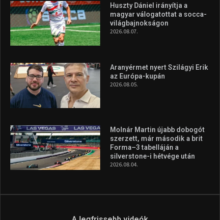
Huszty Dániel irányítja a
magyar válogatottat a socca-
világbajnokságon
2026.08.07.
Aranyérmet nyert Szilágyi Erik
az Európa-kupán
2026.08.05.
Molnár Martin újabb dobogót
szerzett, már második a brit
Forma–3 tabelláján a
silverstone-i hétvége után
2026.08.04.
A legfrissebb videók