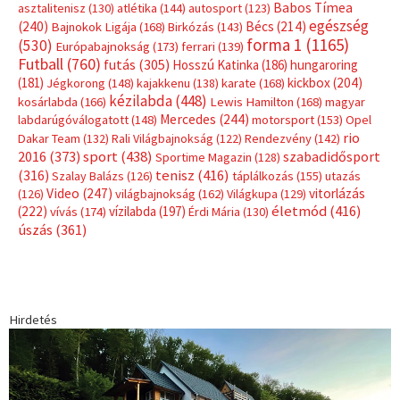
Babos Tímea
asztalitenisz
(130)
atlétika
(144)
autosport
(123)
egészség
(240)
Bécs
(214)
Bajnokok Ligája
(168)
Birkózás
(143)
forma 1
(1165)
(530)
Európabajnokság
(173)
ferrari
(139)
Futball
(760)
futás
(305)
Hosszú Katinka
(186)
hungaroring
(181)
kickbox
(204)
Jégkorong
(148)
kajakkenu
(138)
karate
(168)
kézilabda
(448)
kosárlabda
(166)
Lewis Hamilton
(168)
magyar
Mercedes
(244)
labdarúgóválogatott
(148)
motorsport
(153)
Opel
rio
Dakar Team
(132)
Rali Világbajnokság
(122)
Rendezvény
(142)
sport
(438)
2016
(373)
szabadidősport
Sportime Magazin
(128)
(316)
tenisz
(416)
Szalay Balázs
(126)
táplálkozás
(155)
utazás
Video
(247)
vitorlázás
(126)
világbajnokság
(162)
Világkupa
(129)
életmód
(416)
(222)
vívás
(174)
vízilabda
(197)
Érdi Mária
(130)
úszás
(361)
Hirdetés