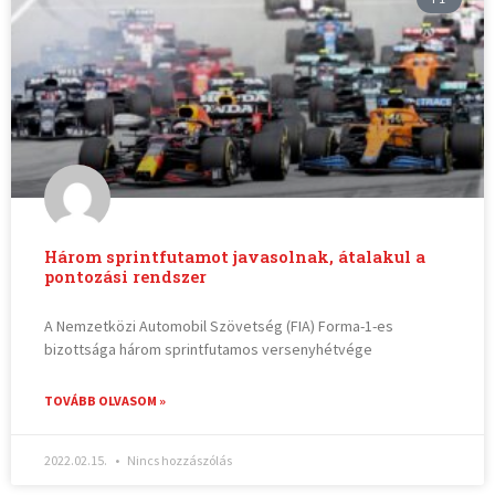
Három sprintfutamot javasolnak, átalakul a
pontozási rendszer
A Nemzetközi Automobil Szövetség (FIA) Forma-1-es
bizottsága három sprintfutamos versenyhétvége
TOVÁBB OLVASOM »
2022.02.15.
Nincs hozzászólás