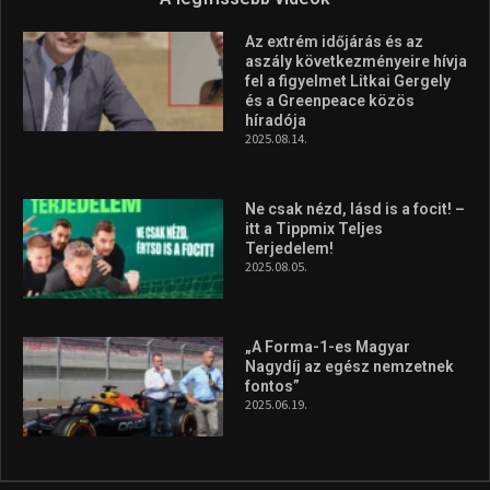
Az extrém időjárás és az
aszály következményeire hívja
fel a figyelmet Litkai Gergely
és a Greenpeace közös
híradója
2025.08.14.
Ne csak nézd, lásd is a focit! –
itt a Tippmix Teljes
Terjedelem!
2025.08.05.
„A Forma-1-es Magyar
Nagydíj az egész nemzetnek
fontos”
2025.06.19.