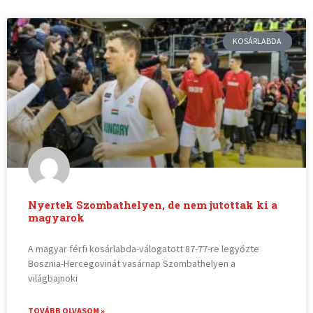
KOSÁRLABDA
Nyertek Szombathelyen, de nem jutottak ki a
magyarok
A magyar férfi kosárlabda-válogatott 87-77-re legyőzte
Bosznia-Hercegovinát vasárnap Szombathelyen a
világbajnoki
TOVÁBB OLVASOM »