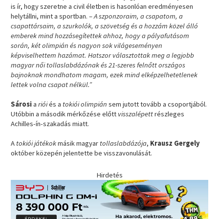
is ír, hogy szeretne a civil életben is hasonlóan eredményesen
helytállni, mint a sportban. –
A szponzoraim, a csapatom, a
csapattársaim, a szurkolók, a szövetség és a hozzám közel álló
emberek mind hozzásegítettek ahhoz, hogy a pályafutásom
során, két olimpián és nagyon sok világeseményen
képviselhettem hazámat. Hatszor választottak meg a legjobb
magyar női tollaslabdázónak és 21-szeres felnőtt országos
bajnoknak mondhatom magam, ezek mind elképzelhetetlenek
lettek volna csapat nélkül.”
Sárosi
a
riói
és a
tokiói olimpián
sem jutott tovább a csoportjából.
Utóbbin a második mérkőzése előtt
visszalépett
részleges
Achilles-ín-szakadás miatt.
A
tokiói játékok
másik magyar
tollaslabdázója
,
Krausz Gergely
október közepén jelentette be visszavonulását.
Hirdetés