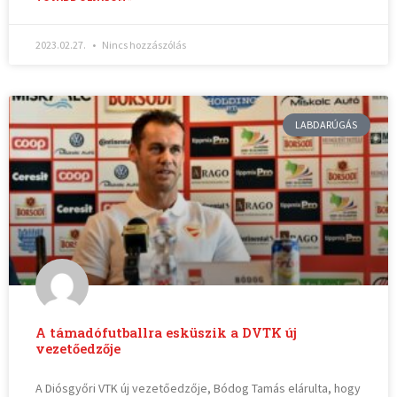
2023.02.27.
Nincs hozzászólás
LABDARÚGÁS
A támadófutballra esküszik a DVTK új
vezetőedzője
A Diósgyőri VTK új vezetőedzője, Bódog Tamás elárulta, hogy