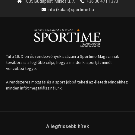
1035 Budapest, Miklós u. 7.
+36 30 471 1373
info (kukac) sportime.hu
Túl a 18. X-en és rendezvények százain a Sportime Magazinnak
továbbra is a legfőbb célja, hogy a mindenki sportját minél
vonzóbbá tegye.
A rendszeres mozgás és a sport jobbá teheti az életed! Mindehhez
minden infót megtalálsz nálunk.
A legfrissebb hírek