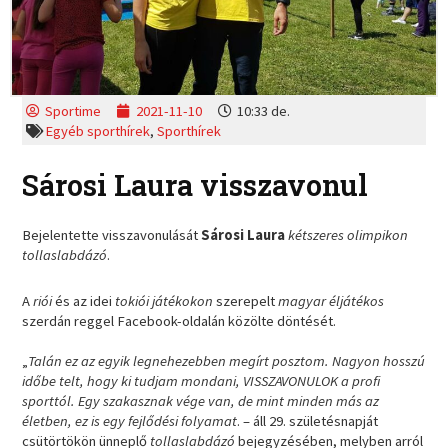
Sportime
2021-11-10
10:33 de.
Egyéb sporthírek
,
Sporthírek
Sárosi Laura visszavonul
Bejelentette visszavonulását
Sárosi Laura
kétszeres olimpikon
tollaslabdázó
.
A
riói
és az idei
tokiói játékokon
szerepelt
magyar éljátékos
szerdán reggel Facebook-oldalán közölte döntését.
„
Talán ez az egyik legnehezebben megírt posztom. Nagyon hosszú
időbe telt, hogy ki tudjam mondani, VISSZAVONULOK a profi
sporttól. Egy szakasznak vége van, de mint minden más az
életben, ez is egy fejlődési folyamat
. – áll 29. születésnapját
csütörtökön ünneplő
tollaslabdázó
bejegyzésében, melyben arról