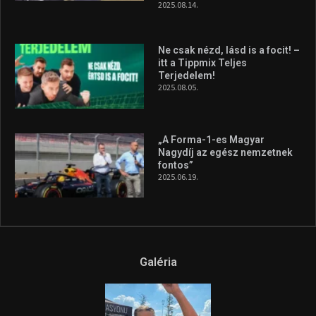
Forma–3 tabelláján a
silverstone-i hétvége után
2026.08.04.
A legfrissebb videók
Az extrém időjárás és az
aszály következményeire hívja
fel a figyelmet Litkai Gergely
és a Greenpeace közös
híradója
2025.08.14.
Ne csak nézd, lásd is a focit! –
itt a Tippmix Teljes
Terjedelem!
2025.08.05.