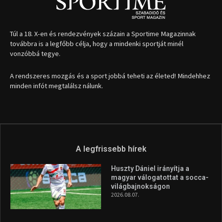
1035 Budapest, Miklós u. 7.
+36 30 471 1373
info (kukac) sportime.hu
Túl a 18. X-en és rendezvények százain a Sportime Magazinnak
továbbra is a legfőbb célja, hogy a mindenki sportját minél
vonzóbbá tegye.
A rendszeres mozgás és a sport jobbá teheti az életed! Mindehhez
minden infót megtalálsz nálunk.