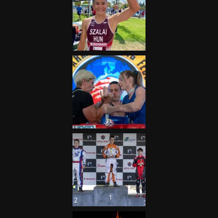
„A Forma-1-es Magyar
Nagydíj az egész nemzetnek
fontos”
2025.06.19.
Galéria