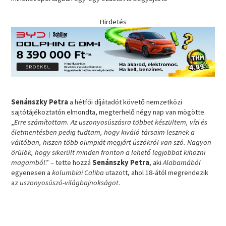
Hirdetés
Senánszky Petra
a hétfői díjátadót követő nemzetközi
sajtótájékoztatón elmondta, megterhelő négy nap van mögötte.
„
Erre számítottam. Az uszonyosúszásra többet készültem, vízi és
életmentésben pedig tudtam, hogy kiváló társaim lesznek a
váltóban, hiszen több olimpiát megjárt úszókról van szó. Nagyon
örülök, hogy sikerült minden fronton a lehető legjobbat kihozni
magamból
.” – tette hozzá
Senánszky Petra
, aki
Alabamából
egyenesen a
kolumbiai Caliba
utazott, ahol 18-ától megrendezik
az
uszonyosúszó-világbajnokságot
.