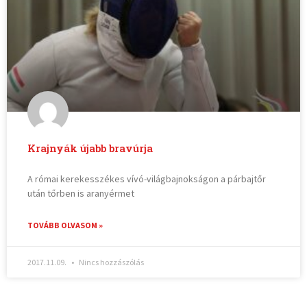
Krajnyák újabb bravúrja
A római kerekesszékes vívó-világbajnokságon a párbajtőr
után tőrben is aranyérmet
TOVÁBB OLVASOM »
2017.11.09.
Nincs hozzászólás