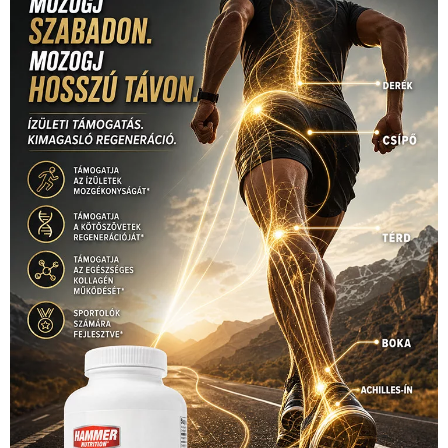
(316)
tenisz
(416)
Szalay Balázs
(126)
táplálkozás
(155)
utazás
Video
(247)
vitorlázás
(126)
világbajnokság
(162)
Világkupa
(129)
életmód
(416)
(222)
vívás
(174)
vízilabda
(197)
Érdi Mária
(130)
úszás
(361)
Hirdetés