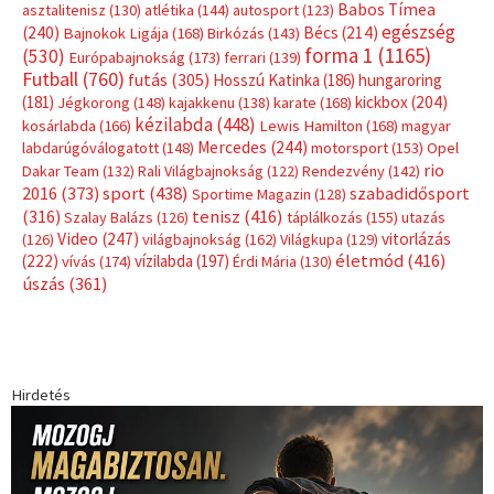
Címkék
Babos Tímea
asztalitenisz
(130)
atlétika
(144)
autosport
(123)
egészség
(240)
Bécs
(214)
Bajnokok Ligája
(168)
Birkózás
(143)
forma 1
(1165)
(530)
Európabajnokság
(173)
ferrari
(139)
Futball
(760)
futás
(305)
Hosszú Katinka
(186)
hungaroring
(181)
kickbox
(204)
Jégkorong
(148)
kajakkenu
(138)
karate
(168)
kézilabda
(448)
kosárlabda
(166)
Lewis Hamilton
(168)
magyar
Mercedes
(244)
labdarúgóválogatott
(148)
motorsport
(153)
Opel
rio
Dakar Team
(132)
Rali Világbajnokság
(122)
Rendezvény
(142)
sport
(438)
2016
(373)
szabadidősport
Sportime Magazin
(128)