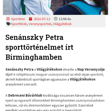
Sportime
2022-07-12
12:08 du.
Sporthírek
,
Verenysportok
,
Világjátékok
Senánszky Petra
sporttörténelmet írt
Birminghamben
Senánszky Petra
a
Világjátékokon
átvette a
Nap Versenyzője
díjat! A
világklasszis magyar uszonyosúszó
az első olyan
sportoló
,
aki két különböző sportágban ugyanazon a
Világjátékokon
aranyérmet szerzett.
A
Debreceni Búvárklub
kiválósága összesen három aranyérmet
nyert az
egyesült államokbeli Birminghamben
uszonyosúszásban
kétszer,
vízi
és
életmentésben
egyszer győzött. Ezen kívül
mindkét sportágban egy-egy ezüstöt is begyűjtött.