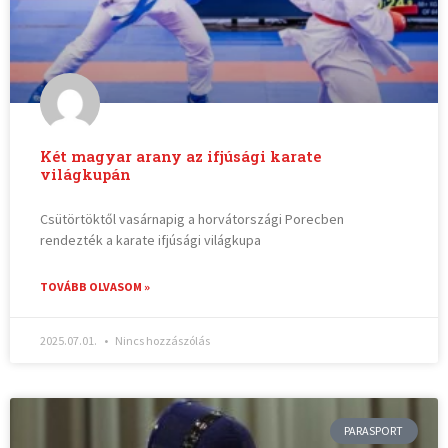
Két magyar arany az ifjúsági karate
világkupán
Csütörtöktől vasárnapig a horvátországi Porecben
rendezték a karate ifjúsági világkupa
TOVÁBB OLVASOM »
2025.07.01.
Nincs hozzászólás
PARASPORT