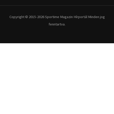
Extrém Sportok
Fitnesz
Egyéb szabadidősport
Túra-Utazás
Lovassport
Közösségi sport
Copyright © 2015-2026 Sportime Magazin Hírportál Minden jog
fenntartva.