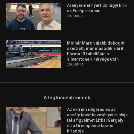
A legfrissebb hírek
Huszty Dániel irányítja a
magyar válogatottat a socca-
világbajnokságon
2026.08.07.
Aranyérmet nyert Szilágyi Erik
az Európa-kupán
2026.08.05.
Molnár Martin újabb dobogót
szerzett, már második a brit