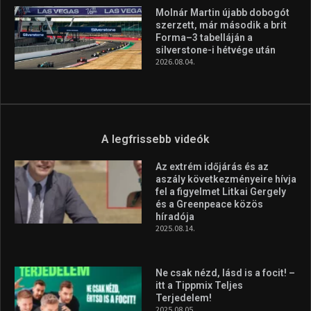
Molnár Martin újabb dobogót
szerzett, már második a brit
Forma–3 tabelláján a
silverstone-i hétvége után
2026.08.04.
A legfrissebb videók
Az extrém időjárás és az
aszály következményeire hívja
fel a figyelmet Litkai Gergely
és a Greenpeace közös
híradója
2025.08.14.
Ne csak nézd, lásd is a focit! –
itt a Tippmix Teljes
Terjedelem!
2025.08.05.