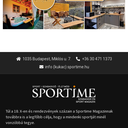
1035 Budapest, Miklós u. 7.
+36 30 471 1373
info (kukac) sportime.hu
Túl a 18. X-en és rendezvények százain a Sportime Magazinnak
továbbra is a legfőbb célja, hogy a mindenki sportját minél
vonzóbbá tegye.