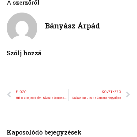
A szerzőről
n
n
c
i
l
p
e
t
i
i
b
t
n
n
Bányász Árpád
o
e
k
t
o
r
e
e
k
d
r
i
e
Szólj hozzá
n
s
t
Előző
K
ELŐZŐ
KÖVETKEZŐ
Hiába a bajnoki cím, távozik Sopronból Sterbenz
Százan indulnak a Gemenc Nagydíjon
Kapcsolódó bejegyzések