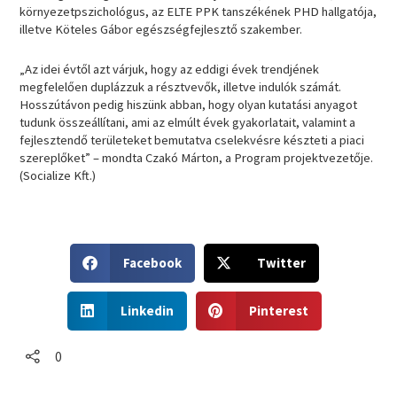
környezetpszichológus, az ELTE PPK tanszékének PHD hallgatója,
illetve Köteles Gábor egészségfejlesztő szakember.
„Az idei évtől azt várjuk, hogy az eddigi évek trendjének
megfelelően duplázzuk a résztvevők, illetve indulók számát.
Hosszútávon pedig hiszünk abban, hogy olyan kutatási anyagot
tudunk összeállítani, ami az elmúlt évek gyakorlatait, valamint a
fejlesztendő területeket bemutatva cselekvésre készteti a piaci
szereplőket” – mondta Czakó Márton, a Program projektvezetője.
(Socialize Kft.)
S
S
Facebook
Twitter
h
h
a
a
S
S
r
r
Linkedin
Pinterest
h
h
e
e
a
a
o
o
r
r
0
n
n
e
e
f
t
o
o
a
w