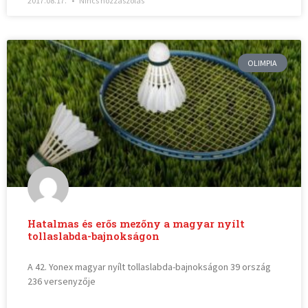
2017.08.17.
Nincs hozzászólás
OLIMPIA
Hatalmas és erős mezőny a magyar nyílt
tollaslabda-bajnokságon
A 42. Yonex magyar nyílt tollaslabda-bajnokságon 39 ország
236 versenyzője