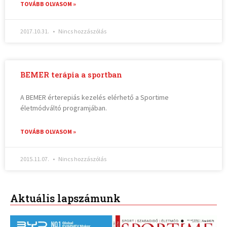
TOVÁBB OLVASOM »
2017.10.31.
Nincs hozzászólás
BEMER terápia a sportban
A BEMER érterepiás kezelés elérhető a Sportime
életmódváltó programjában.
TOVÁBB OLVASOM »
2015.11.07.
Nincs hozzászólás
Aktuális lapszámunk