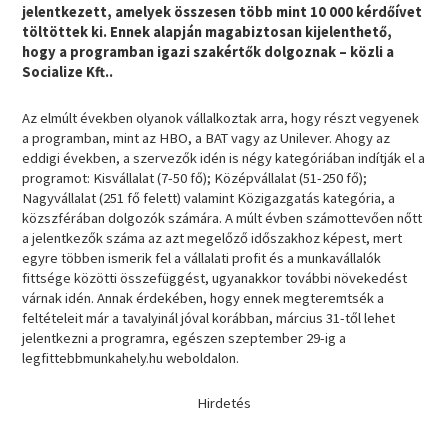
jelentkezett, amelyek összesen több mint 10 000 kérdőívet
töltöttek ki. Ennek alapján magabiztosan kijelenthető,
hogy a programban igazi szakértők dolgoznak – közli a
Socialize Kft..
Az elmúlt években olyanok vállalkoztak arra, hogy részt vegyenek
a programban, mint az HBO, a BAT vagy az Unilever. Ahogy az
eddigi években, a szervezők idén is négy kategóriában indítják el a
programot: Kisvállalat (7-50 fő); Középvállalat (51-250 fő);
Nagyvállalat (251 fő felett) valamint Közigazgatás kategória, a
közszférában dolgozók számára. A múlt évben számottevően nőtt
a jelentkezők száma az azt megelőző időszakhoz képest, mert
egyre többen ismerik fel a vállalati profit és a munkavállalók
fittsége közötti összefüggést, ugyanakkor további növekedést
várnak idén. Annak érdekében, hogy ennek megteremtsék a
feltételeit már a tavalyinál jóval korábban, március 31-től lehet
jelentkezni a programra, egészen szeptember 29-ig a
legfittebbmunkahely.hu weboldalon.
Hirdetés