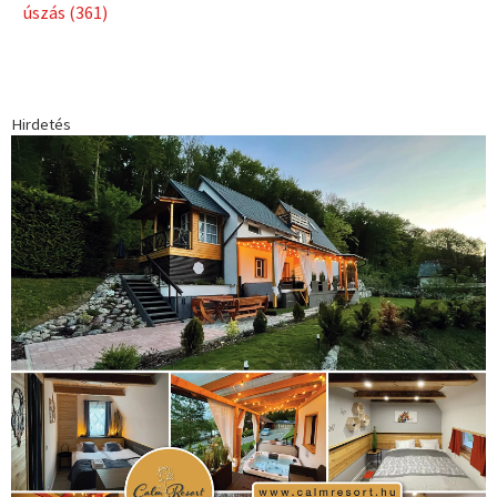
úszás
(361)
Hirdetés