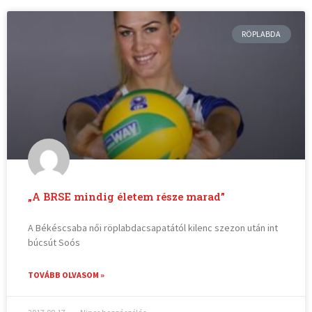
RÖPLABDA
„A BRSE mindig életem része marad”
A Békéscsaba női röplabdacsapatától kilenc szezon után int
búcsút Soós
TOVÁBB OLVASOM »