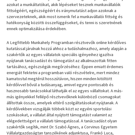
azokat a munkáltatókat, akik lépéseket tesznek munkavállalóik
fittségéért, egészségéért és iránymutatást adjon azoknak a
szervezeteknek, akik most ismerik fel a munkavállalói fittség és
hatékonyság közötti összefüggéseket, és tenni is szeretnének
ennek optimalizálása érdekében.
A Legfittebb Munkahely Programban résztvevők online kérdőíves
kutatással járulnak hozzá ahhoz a tudáshalmazhoz, amely alapján a
szakértők az egyes vállalatok speciális igényeihez igazítva
nyújtanak tanácsadást és támogatást az alkalmazottak fitten
tartásához, egészségük megőrzéséhez. Éppen emiatt érdemes
energiát fektetni a programban való részvételre, mert mindez
kamatostul megtérül hosszútávon, hiszen minden kitöltött
kérdőívvel bővül a tudásanyag, amivel egyre pontosabb és
hasznosabb tanácsokkal láthatják el az egyes vállaltokat. A más-
más igényekkel fellépő résztvevőknek különböző csomagokat
állítottak össze, amelyek eltérő szolgáltatásokat nyújtanak. A
kérdőívekben vizsgálják többek közt az egyéni sportolási
szokásokat, a vállalat által nyújtott támogatást valamint az
elégedettséget a vállalati támogatással. A tanácsadást olyan
szakértők segítik, mint Dr. Szabó Ágnes, a Corvinus Egyetem
Vállalatgazdaságtan tanszékének adjunktusa, Frankó Luca,