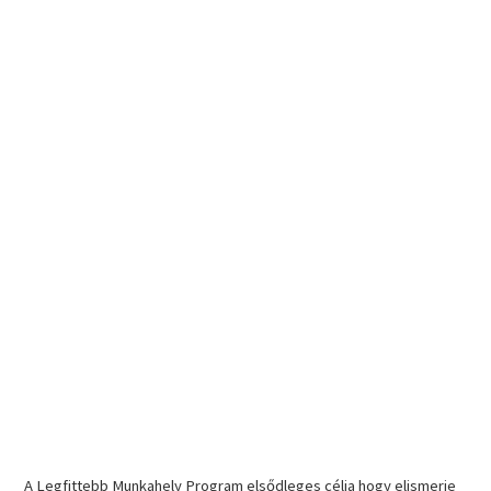
A Legfittebb Munkahely Program elsődleges célja hogy elismerje