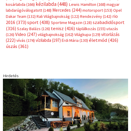
kézilabda
(448)
kosárlabda
(166)
Lewis Hamilton
(168)
magyar
Mercedes
(244)
labdarúgóválogatott
(148)
motorsport
(153)
Opel
rio
Dakar Team
(132)
Rali Világbajnokság
(122)
Rendezvény
(142)
sport
(438)
2016
(373)
szabadidősport
Sportime Magazin
(128)
(316)
tenisz
(416)
Szalay Balázs
(126)
táplálkozás
(155)
utazás
Video
(247)
vitorlázás
(126)
világbajnokság
(162)
Világkupa
(129)
életmód
(416)
(222)
vívás
(174)
vízilabda
(197)
Érdi Mária
(130)
úszás
(361)
Hirdetés