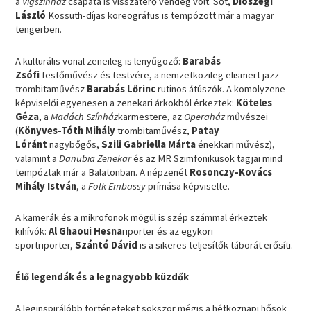
a
Vígszínház
csapata is visszatérő vendég volt. Sőt,
Diószegi
László
Kossuth-díjas koreográfus is tempózott már a magyar
tengerben.
A kulturális vonal zeneileg is lenyűgöző:
Barabás
Zsófi
festőművész és testvére, a nemzetközileg elismert jazz-
trombitaművész
Barabás Lőrinc
rutinos átúszók. A komolyzene
képviselői egyenesen a zenekari árkokból érkeztek:
Köteles
Géza
, a
Madách Színház
karmestere, az
Operaház
művészei
(
Könyves-Tóth Mihály
trombitaművész,
Patay
Lóránt
nagybőgős,
Szili Gabriella Márta
énekkari művész),
valamint a
Danubia Zenekar
és az MR Szimfonikusok tagjai mind
tempóztak már a Balatonban. A népzenét
Rosonczy-Kovács
Mihály István
, a
Folk Embassy
prímása képviselte.
A kamerák és a mikrofonok mögül is szép számmal érkeztek
kihívók:
Al Ghaoui Hesna
riporter és az egykori
sportriporter,
Szántó Dávid
is a sikeres teljesítők táborát erősíti.
Élő legendák és a legnagyobb küzdők
A leginspirálóbb történeteket sokszor mégis a hétköznapi hősök