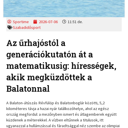
Sportime
2026-07-06
11:51 de.
Szabadidősport
Az űrhajóstól a
generációkutatón át a
matematikusig: hírességek,
akik megküzdöttek a
Balatonnal
A Balaton-átúszás Révfülöp és Balatonboglár közötti, 5,2
kilométeres távja a hazai nyár találkozóhelye, ahol az egész
ország megfordul: a mezőnyben ismert és átlagemberek együtt
küzdenek a méterekkel. A vízben eltűnnek a titulusok, itt
ugyanazzal a hullámzással és fáradtsággal néz szembe az olimpiai