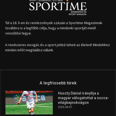
Túl a 18. X-en és rendezvények százain a Sportime Magazinnak
továbbra is a legfőbb célja, hogy a mindenki sportját minél
vonzóbbá tegye.
A rendszeres mozgás és a sport jobbá teheti az életed! Mindehhez
minden infót megtalálsz nálunk.
A legfrissebb hírek
Huszty Dániel irányítja a
magyar válogatottat a socca-
világbajnokságon
2026.08.07.