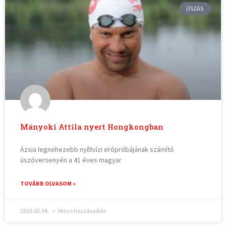
ÚSZÁS
Mányoki Attila nyert Hongkongban
Ázsia legnehezebb nyíltvízi erőpróbájának számító
úszóversenyén a 41 éves magyar
TOVÁBB OLVASOM »
2016.02.04.
Nincs hozzászólás