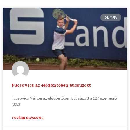
OLIMPIA
Fucsovics az elődöntőben búcsúzott
Fucsovics Márton az elődöntőben búcsúzott a 127 ezer euró
(39,3
TOVÁBB OLVASOM »