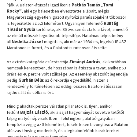
írják. A Balaton-átúszás igazi ikonja
Patkás Tamás „Tomi
Rocky”
, aki egy balesetben elvesztette a lábait, mégis
Magyarország egyetlen igazolt nyíltvízi paraúszójaként többször
is teljesítette az 5,2 kilométert. Ugyanilyen felemelő
Runtág
Tivadar Gyula
története, aki 86 évesen úszta le a távot, amivel ő
az elmúlt időszak legidősebb teljesítője. Hatalmas teljesítmény
áll
Nedelka József
mögött is, aki már az 1984-es, legelső IBUSZ
Maratonon is futott, és a Balatont is rutinosan átszelte.
Az extrém kategória csúcstartója
Zimányi András
, aki korábban
nemcsak keresztben, de hosszában is átúszta a tavat, amihez 53
órára és 46 percre volt szüksége. Az esemény abszolút legendája
pedig
Gurbán Béla
: az ő rekordja egyedülálló, hiszen a
rendezvény történetében az eddigi összes Balaton-átúszáson
rajthoz állt és célba is ért.
Mindig akadtak persze váratlan pillanatok is. Ilyen, amikor
feltűnt
Bajzát László
, aki a saját hagyományát követve tetőtől
talpig matyó népviseletben – felül ingben, alul bő gatyában –
tempózta végig az 5 kilométert, tökéletesen bizonyítva: a Balaton-
átúszás tényleg mindenkié, és a legkülönfélébb karaktereket
vonzotta már a magyar tengerbe.