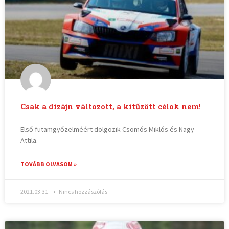
Csak a dizájn változott, a kitűzött célok nem!
Első futamgyőzelméért dolgozik Csomós Miklós és Nagy
Attila.
TOVÁBB OLVASOM »
2021.03.31.
Nincs hozzászólás