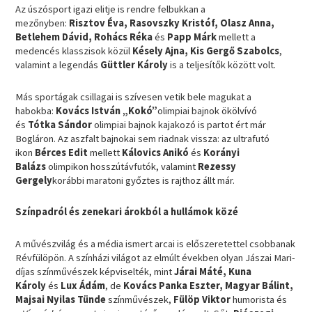
Az úszósport igazi elitje is rendre felbukkan a
mezőnyben:
Risztov Éva, Rasovszky Kristóf, Olasz Anna,
Betlehem Dávid, Rohács Réka
és
Papp Márk
mellett a
medencés klasszisok közül
Késely Ajna, Kis Gergő Szabolcs
,
valamint a legendás
Güttler Károly
is a teljesítők között volt.
Más sportágak csillagai is szívesen vetik bele magukat a
habokba:
Kovács István „Kokó”
olimpiai bajnok ökölvívó
és
Tótka Sándor
olimpiai bajnok kajakozó is partot ért már
Bogláron. Az aszfalt bajnokai sem riadnak vissza: az ultrafutó
ikon
Bérces Edit
mellett
Kálovics Anikó
és
Korányi
Balázs
olimpikon hosszútávfutók, valamint
Rezessy
Gergely
korábbi maratoni győztes is rajthoz állt már.
Színpadról és zenekari árokból a hullámok közé
A művészvilág és a média ismert arcai is előszeretettel csobbanak
Révfülöpön. A színházi világot az elmúlt években olyan Jászai Mari-
díjas színművészek képviselték, mint
Járai Máté, Kuna
Károly
és
Lux Ádám
, de
Kovács Panka Eszter, Magyar Bálint,
Majsai Nyilas Tünde
színművészek,
Fülöp Viktor
humorista és