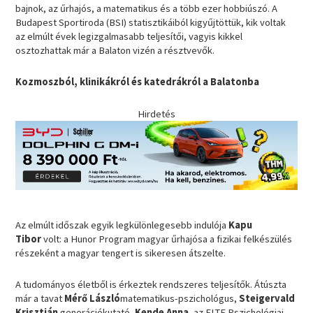
bajnok, az űrhajós, a matematikus és a több ezer hobbiúszó. A
Budapest Sportiroda (BSI) statisztikáiból kigyűjtöttük, kik voltak
az elmúlt évek legizgalmasabb teljesítői, vagyis kikkel
osztozhattak már a Balaton vizén a résztvevők.
Kozmoszból, klinikákról és katedrákról a Balatonba
Hirdetés
Az elmúlt időszak egyik legkülönlegesebb indulója
Kapu
Tibor
volt: a Hunor Program magyar űrhajósa a fizikai felkészülés
részeként a magyar tengert is sikeresen átszelte.
A tudományos életből is érkeztek rendszeres teljesítők. Átúszta
már a tavat
Mérő László
matematikus-pszichológus,
Steigervald
Krisztián
generációkutató,
Kende Anna
, az ELTE Pszichológiai