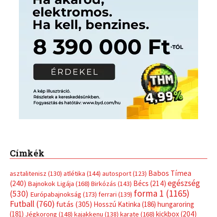
Címkék
Babos Tímea
asztalitenisz
(130)
atlétika
(144)
autosport
(123)
egészség
(240)
Bécs
(214)
Bajnokok Ligája
(168)
Birkózás
(143)
forma 1
(1165)
(530)
Európabajnokság
(173)
ferrari
(139)
Futball
(760)
futás
(305)
Hosszú Katinka
(186)
hungaroring
(181)
kickbox
(204)
Jégkorong
(148)
kajakkenu
(138)
karate
(168)