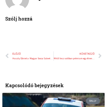
i
e
n
s
t
Szólj hozzá
Előző
K
ELŐZŐ
KÖVETKEZŐ
Huszty Dániel a Magyar Socca Szövetség új sportigazgatója
Mitől lesz valóban prémium egy étrend-kiegészítő?
Kapcsolódó bejegyzések
RALLY