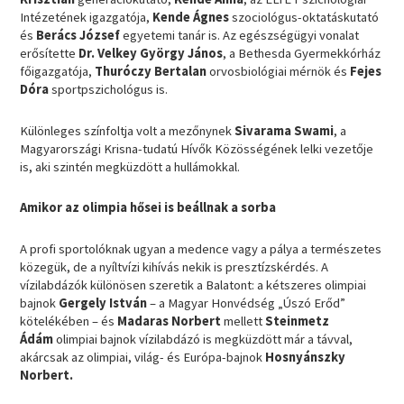
Intézetének igazgatója,
Kende Ágnes
szociológus-oktatáskutató
és
Berács József
egyetemi tanár is. Az egészségügyi vonalat
erősítette
Dr. Velkey György János
, a Bethesda Gyermekkórház
főigazgatója,
Thuróczy Bertalan
orvosbiológiai mérnök és
Fejes
Dóra
sportpszichológus is.
Különleges színfoltja volt a mezőnynek
Sivarama Swami
, a
Magyarországi Krisna-tudatú Hívők Közösségének lelki vezetője
is, aki szintén megküzdött a hullámokkal.
Amikor az olimpia hősei is beállnak a sorba
A profi sportolóknak ugyan a medence vagy a pálya a természetes
közegük, de a nyíltvízi kihívás nekik is presztízskérdés. A
vízilabdázók különösen szeretik a Balatont: a kétszeres olimpiai
bajnok
Gergely István
– a Magyar Honvédség „Úszó Erőd”
kötelékében – és
Madaras Norbert
mellett
Steinmetz
Ádám
olimpiai bajnok vízilabdázó is megküzdött már a távval,
akárcsak az olimpiai, világ- és Európa-bajnok
Hosnyánszky
Norbert.