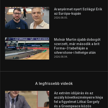
Aranyérmet nyert Szilágyi Erik
az Európa-kupán
2026.08.05.
Molnár Martin újabb dobogót
szerzett, már második a brit
Forma–3 tabelláján a
silverstone-i hétvége után
2026.08.04.
A legfrissebb videók
Az extrém időjárás és az
aszály következményeire hívja
fel a figyelmet Litkai Gergely
és a Greenpeace közös