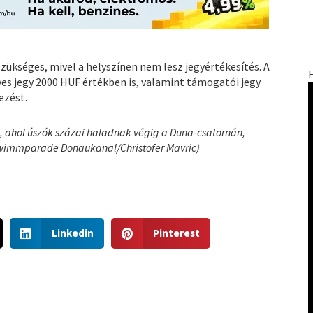
szükséges, mivel a helyszínen nem lesz jegyértékesítés. A
es jegy 2000 HUF értékben is, valamint támogatói jegy
ezést.
, ahol úszók százai haladnak végig a Duna-csatornán,
chwimmparade Donaukanal/Christofer Mavric)
S
S
Linkedin
Pinterest
h
h
a
a
r
r
e
e
o
o