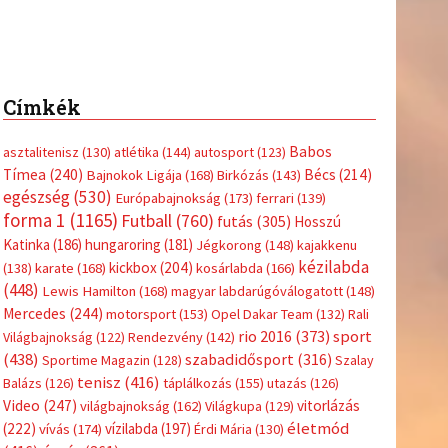
(416)
úszás
(361)
Hirdetés