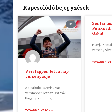
Kapcsolódó bejegyzések
Zentai te
F1
Pünkösdi
OB-n!
Interjú Zenta
versenyzővel
TOVÁBB OLVA
Verstappen lett a nap
versenyzője
A szurkolók szerint Max
Verstappen lett az Osztrák
Nagydíj legjobbja,
TOVÁBB OLVASOM »