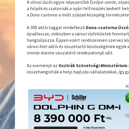
A
városi úszás
egyre népszerűbb
Európa-szerte
, olya
a folyók és csatornák a nyári felfrissülés kedvelt hel
a
Duna-csatorna
a múlt század közepéig természetes
A 300 aktív taggal rendelkező
Duna-csatorna Úszó
újraélessze, miközben a városi vízfelületek fenntar
hangsúlyozza. Éppen ezért rendszeresen szervez k
városi élet aktív és összetartó közösségének egyik 
immár évente visszatérő rendezvénnyé vált.
Az eseményt az
Osztrák Szövetségi Minisztérium
összehangolták a helyi hajózási vállalatokkal, így 
H