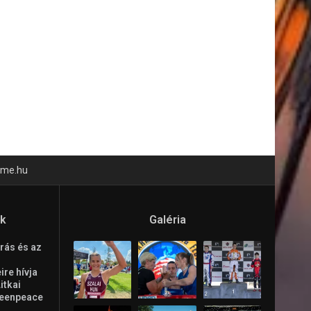
time.hu
ók
Galéria
rás és az
re hívja
Litkai
reenpeace