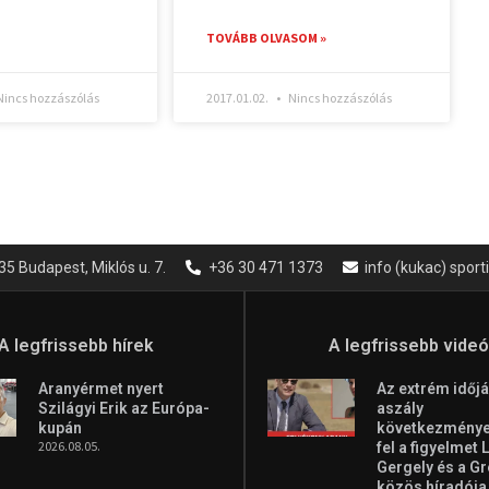
TOVÁBB OLVASOM »
incs hozzászólás
2017.01.02.
Nincs hozzászólás
35 Budapest, Miklós u. 7.
+36 30 471 1373
info (kukac) spor
A legfrissebb hírek
A legfrissebb vide
Aranyérmet nyert
Az extrém időjá
Szilágyi Erik az Európa-
aszály
kupán
következményei
2026.08.05.
fel a figyelmet 
Gergely és a G
közös híradója