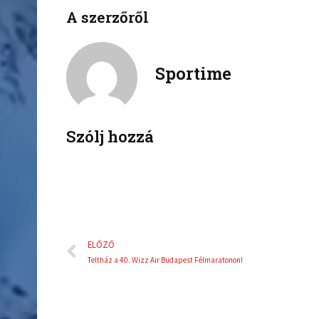
n
n
A szerzőről
f
t
a
w
c
i
Sportime
e
t
b
t
o
e
o
r
k
Szólj hozzá
Előző
ELŐZŐ
Teltház a 40. Wizz Air Budapest Félmaratonon!