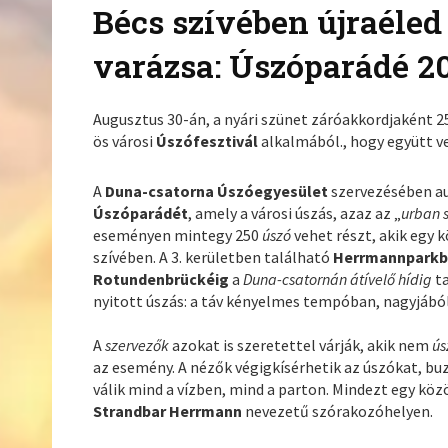
Bécs szívében újraéled
varázsa: Úszóparádé 2
Augusztus 30-án, a nyári szünet záróakkordjaként 
ös városi
Úszófesztivál
alkalmából., hogy együtt v
A
Duna-csatorna Úszóegyesület
szervezésében au
Úszóparádét
, amely a városi úszás, azaz az „
urban
eseményen mintegy 250
úszó
vehet részt, akik egy k
szívében. A 3. kerületben található
Herrmannparkb
Rotundenbrückéig
a
Duna-csatornán átívelő hídig
ta
nyitott úszás: a táv kényelmes tempóban, nagyjából 
A
szervezők
azokat is szeretettel várják, akik nem
ús
az esemény. A nézők végigkísérhetik az úszókat, buz
válik mind a vízben, mind a parton. Mindezt egy közö
Strandbar Herrmann
nevezetű szórakozóhelyen.