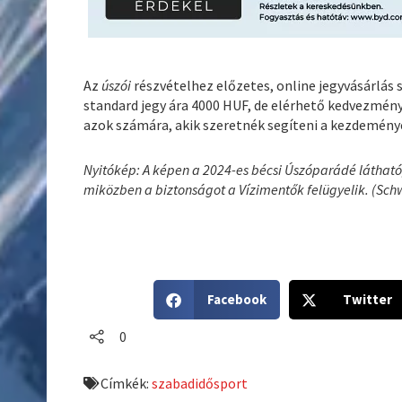
Az
úszói
részvételhez előzetes, online jegyvásárlás 
standard jegy ára 4000 HUF, de elérhető kedvezmény
azok számára, akik szeretnék segíteni a kezdemény
Nyitókép: A képen a 2024-es bécsi Úszóparádé látható
miközben a biztonságot a Vízimentők felügyelik. (S
S
S
Facebook
Twitter
h
h
a
a
0
r
r
e
e
Címkék:
szabadidősport
o
o