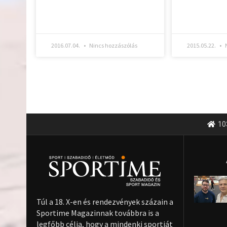
2016.07.04.
Nincs hozzászólás
2015.05.22.
N
10
Túl a 18. X-en és rendezvények százain a
Sportime Magazinnak továbbra is a
legfőbb célja, hogy a mindenki sportját