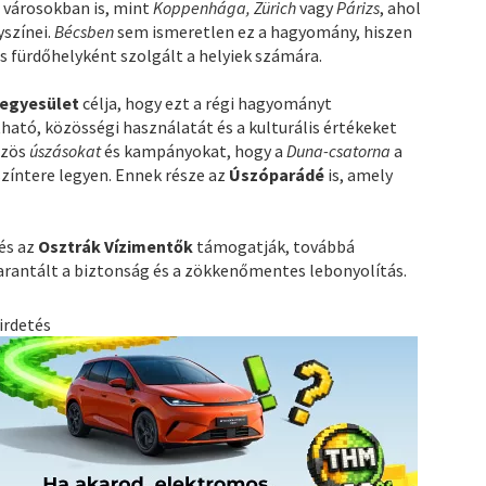
n városokban is, mint
Koppenhága, Zürich
vagy
Párizs
, ahol
yszínei.
Bécsben
sem ismeretlen ez a hagyomány, hiszen
 fürdőhelyként szolgált a helyiek számára.
egyesület
célja, hogy ezt a régi hagyományt
tható, közösségi használatát és a kulturális értékeket
özös
úszásokat
és kampányokat, hogy a
Duna-csatorna
a
színtere legyen. Ennek része az
Úszóparádé
is, amely
és az
Osztrák Vízimentők
támogatják, továbbá
garantált a biztonság és a zökkenőmentes lebonyolítás.
irdetés