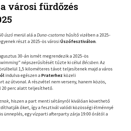
 a városi fürdőzés
025
250
úszó
merül alá a
Duna-csatorna
hűsítő vizében a 2025-
egyenek részt a 2025-ös városi
Úszófesztiválon
.
gusztus 30-án ismét megrendezik a 2025-ös
 swimming
” népszerűsítését tűzte ki célul
Bécsben
. Az
örülbelül 1,5 kilométeres távot teljesítenek majd a város
ól
indulva egészen a
Praterhez
közeli
rt az útvonal. A részvétel nem verseny, hanem közös,
20 perc alatt teljesíthető.
znak
, hiszen a part menti sétányról kiválóan követhető
díthatják őket, így a fesztivál valódi közösségi élménnyé
s ünneplés, egy vízparti afterparty zárja 19:00 órától a