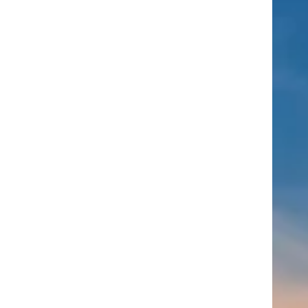
Címkék
Babos
asztalitenisz
(130)
atlétika
(144)
autosport
(123)
Tímea
(240)
Bécs
(214)
Bajnokok Ligája
(168)
Birkózás
(143)
egészség
(530)
Európabajnokság
(173)
ferrari
(139)
forma 1
(1165)
Futball
(760)
futás
(305)
Hosszú
Katinka
(186)
hungaroring
(181)
Jégkorong
(148)
kajakkenu
kézilabda
kickbox
(204)
(138)
karate
(168)
kosárlabda
(166)
(448)
Lewis Hamilton
(168)
magyar labdarúgóválogatott
(148)
Mercedes
(244)
motorsport
(153)
Opel Dakar Team
(132)
Rali
sport
rio 2016
(373)
Világbajnokság
(122)
Rendezvény
(142)
(438)
szabadidősport
(316)
Sportime Magazin
(128)
Szalay
tenisz
(416)
Balázs
(126)
táplálkozás
(155)
utazás
(126)
Video
(247)
vitorlázás
világbajnokság
(162)
Világkupa
(129)
életmód
(222)
vívás
(174)
vízilabda
(197)
Érdi Mária
(130)