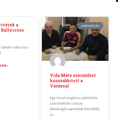
stvérek a
LABDARÚGÁS
 Rallycross
i Sándor rallycross
.
SOM »
Vida Máté szerződést
hosszabbított a
Vasassal
Egy évvel meghosszabbította
szerződését a Vasas
labdarúgócsapatánál Vida Máté,
az