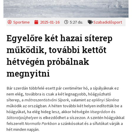
Sportime
2025-01-16
5:27 du.
Szabadidősport
Egyelőre két hazai síterep
működik, további kettőt
hétvégén próbálnak
megnyitni
Bár szerdán többfelé esett pár centiméter hó, a sípályáknak ez
nem elég, továbbra is csak a két legnagyobb, hóágyúzható
síterep, a
mátraszentistváni Sípark
, valamint az
eplényi Síaréna
működik az országban. A héten további két helyen indították be a
hóágyúkat, ha elég hideg lesz, akkor hétvégén
Visegrádon
és
Sátoraljaújhelyen
is elkezdődhet a síszezon. A szintén hóágyúkkal
felszerelt
Normafa Parkban
a szánkósokat és a sífutókat várják a
hét minden napján.