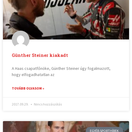
Günther Steiner kiakadt
A Haas csapatfőnöke, Günther Steiner úgy fogalmazott,
hogy elfogadhatatlan az
TOVÁBB OLVASOM »
2017.09.29.
Nincs hozzászólás
EGYÉB SPORTHÍREK