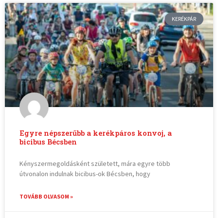
KERÉKPÁR
Egyre népszerűbb a kerékpáros konvoj, a
bicibus Bécsben
Kényszermegoldásként született, mára egyre több
útvonalon indulnak bicibus-ok Bécsben, hogy
TOVÁBB OLVASOM »