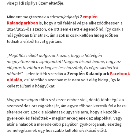
visegrádi sípálya üzemeltetője.
Mindent megtesznek a
sátoraljaújhelyi
Zemplén
Kalandparkban
is, hogy a tél felénél végre elkezdődhessen a
2024/2025-ös szezon, de ott sem esett elegendő hó, így csak a
hóágyúkban bízhatnak, ám azok is csak kellően hideg időben
tudnak a vízből havat gyártani.
„Megállás nélkül dolgozunk azon, hogy a hétvégén
megnyithassuk a sípályánkat! Nagyon bízunk benne, hogy az
időjárás továbbra is kegyes lesz hozzánk, és végre síelhettek
nálunk!”
– jelentették szerdán a
Zemplén Kalandpark
Facebook
oldalán
, csütörtökön azonban már nem volt elég hideg, így le
kellett állítani a hóágyúkat.
Magyarországon
több százezer ember síel, döntő többségük a
szomszédos országokba jár, ám egyre többen keresik fel a hazai
síterepeket. Ezek is alkalmasak ugyanis arra, hogy a kezdők –
gyerekek és felnőttek – megismerkedjenek az alapokkal, vagy
akár a haladók a meredekebb pályákon gyakoroljanak, esetleg
bemelegítsenek egy hosszabb külföldi sívakáció előtt.