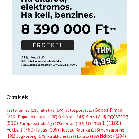
Címkék
Babos Tímea
asztalitenisz
(130)
atlétika
(144)
autosport
(123)
egészség
(240)
Bécs
(214)
Bajnokok Ligája
(168)
Birkózás
(143)
forma 1
(1165)
(530)
Európabajnokság
(173)
ferrari
(139)
Futball
(760)
futás
(305)
Hosszú Katinka
(186)
hungaroring
(181)
kickbox
(204)
Jégkorong
(148)
kajakkenu
(138)
karate
(168)