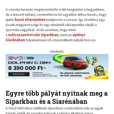
A szerdai havazás megteremtette a téli hangulatot a hegyekben,
de a leesett néhány centiméteres hó egyelőre ahhoz kevés, hogy
újabb
hazai síterepeken
induljon be a szezon. Így továbbra egy
észak-magyarországi és egy dunántúli síközpontba várják a
sportolni vágyókat. Jó hír azonban, hogy mind
a
mátraszentistváni Síparkban
, mind az
eplényi
Síarénában
folyamatosan nő a használható pályák hossza.
Hirdetés
Egyre több pályát nyitnak meg a
Síparkban és a Síarénában
A
Felső-Mátrában
található
Síparkban
csütörtökön már az egyik
haladó síelők és snowboardosok számára alkalmas (piros