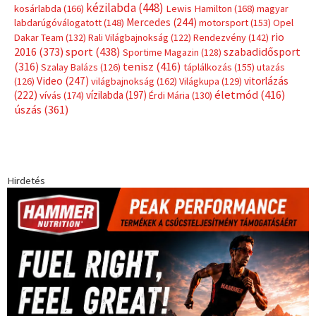
kézilabda
(448)
kosárlabda
(166)
Lewis Hamilton
(168)
magyar
Mercedes
(244)
labdarúgóválogatott
(148)
motorsport
(153)
Opel
rio
Dakar Team
(132)
Rali Világbajnokság
(122)
Rendezvény
(142)
sport
(438)
2016
(373)
szabadidősport
Sportime Magazin
(128)
(316)
tenisz
(416)
Szalay Balázs
(126)
táplálkozás
(155)
utazás
Video
(247)
vitorlázás
(126)
világbajnokság
(162)
Világkupa
(129)
életmód
(416)
(222)
vívás
(174)
vízilabda
(197)
Érdi Mária
(130)
úszás
(361)
Hirdetés