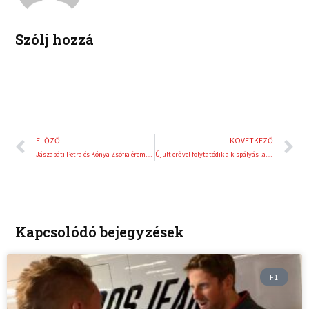
n
s
t
Szólj hozzá
Előző
K
ELŐZŐ
KÖVETKEZŐ
Jászapáti Petra és Kónya Zsófia éremesélyesként tekint a női váltóra
Újult erővel folytatódik a kispályás labdarúgás népszerűsítése
Kapcsolódó bejegyzések
F1