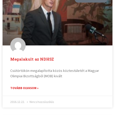
Megalakult az NDHSZ
Csütörtökön megalapította közös köztestületét a Magyar
Olimpiai Bizottságból (MOB) kivált
TOVÁBB OLVASOM »
2016.12.22.
Nincs hozzászólás