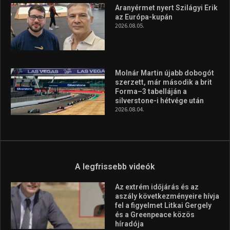
Aranyérmet nyert Szilágyi Erik
az Európa-kupán
2026.08.05.
Molnár Martin újabb dobogót
szerzett, már második a brit
Forma–3 tabelláján a
silverstone-i hétvége után
2026.08.04.
A legfrissebb videók
Az extrém időjárás és az
aszály következményeire hívja
fel a figyelmet Litkai Gergely
és a Greenpeace közös
híradója