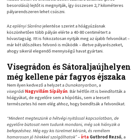
besorolású) lejtőt is megnyitják, így összesen 2,7 kilométeres
pályarendszeren lehet csúszni.
Az
eplényi Síaréna
jelentése szerint a hóágyúzásnak
köszönhetően több pályán elérte a 40-80 centimétert a
hóvastagság. Itt is fokozatosan nyitják meg az újabb felvonókat –
már két ülőszékes felvonó is működik – illetve pályarészeket,
ahogy sikerül elegendő mennyiségű havat gyártani.
Visegrádon és Sátoraljaújhelyen
még kellene pár fagyos éjszaka
Nem ilyen kedvező a helyzet a
Dunakanyarban
, a
visegrádi
Nagyvillám Sípályán
. Bár hétfőn itt is beindították a
hóágyúkat, de egyelőre sem a hópótlás, sem a leesett
természetes hó nem elég ahhoz, hogy beindítsák a felvonókat.
“Mindent megteszünk a hétvégi nyitással kapcsolatban, de
egyelőre biztosat nem tudunk mondani, még sok hiányzik a
befejezéshez. Még egy kis türelmet kérünk, és remélem
hamarosan jó hírekkel szolgálhatok”
–
írta
Gutbrod Rezső
, a