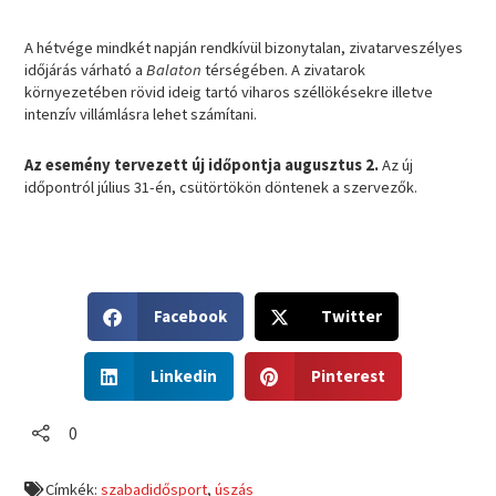
A hétvége mindkét napján rendkívül bizonytalan, zivatarveszélyes
időjárás várható a
Balaton
térségében. A zivatarok
környezetében rövid ideig tartó viharos széllökésekre illetve
intenzív villámlásra lehet számítani.
Az esemény tervezett új időpontja augusztus 2.
Az új
időpontról július 31-én, csütörtökön döntenek a szervezők.
S
S
Facebook
Twitter
h
h
a
a
S
S
r
r
Linkedin
Pinterest
h
h
e
e
a
a
o
o
r
r
0
n
n
e
e
f
t
o
o
a
w
Címkék:
szabadidősport
,
úszás
n
n