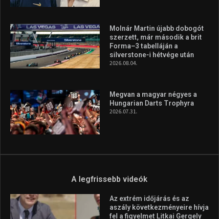
Molnár Martin újabb dobogót
szerzett, már második a brit
Forma–3 tabelláján a
silverstone-i hétvége után
2026.08.04.
Megvan a magyar négyes a
Hungarian Darts Trophyra
2026.07.31.
A legfrissebb videók
Az extrém időjárás és az
aszály következményeire hívja
fel a figyelmet Litkai Gergely