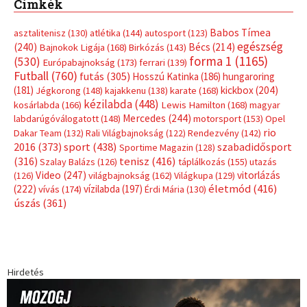
Címkék
Babos Tímea
asztalitenisz
(130)
atlétika
(144)
autosport
(123)
egészség
(240)
Bécs
(214)
Bajnokok Ligája
(168)
Birkózás
(143)
forma 1
(1165)
(530)
Európabajnokság
(173)
ferrari
(139)
Futball
(760)
futás
(305)
Hosszú Katinka
(186)
hungaroring
(181)
kickbox
(204)
Jégkorong
(148)
kajakkenu
(138)
karate
(168)
kézilabda
(448)
kosárlabda
(166)
Lewis Hamilton
(168)
magyar
Mercedes
(244)
labdarúgóválogatott
(148)
motorsport
(153)
Opel
rio
Dakar Team
(132)
Rali Világbajnokság
(122)
Rendezvény
(142)
sport
(438)
2016
(373)
szabadidősport
Sportime Magazin
(128)
(316)
tenisz
(416)
Szalay Balázs
(126)
táplálkozás
(155)
utazás
Video
(247)
vitorlázás
(126)
világbajnokság
(162)
Világkupa
(129)
életmód
(416)
(222)
vívás
(174)
vízilabda
(197)
Érdi Mária
(130)
úszás
(361)
Hirdetés