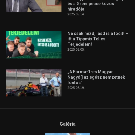
és a Greenpeace közös
híradója
2025.08.14.
Ne csak nézd, lásd is a focit! –
itt a Tippmix Teljes
Terjedelem!
2025.08.05.
„A Forma-1-es Magyar
Nagydíj az egész nemzetnek
fontos”
2025.06.19.
Galéria