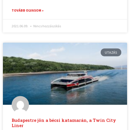
TOVÁBB OLVASOM »
2021.06.09.
Nincs hozzászólás
UTAZÁS
Budapestre jön a bécsi katamarán, a Twin City
Liner