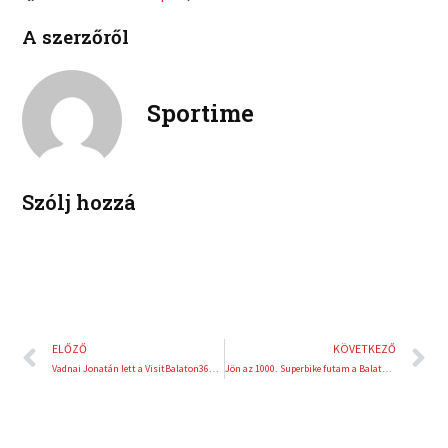
c
i
l
p
e
t
A szerzőről
i
i
b
t
n
n
o
e
k
t
o
r
e
e
Sportime
k
d
r
i
e
n
s
t
Szólj hozzá
Előző
K
ELŐZŐ
KÖVETKEZŐ
Vadnai Jonatán lett a VisitBalaton365 sport nagykövete
Jön az 1000. Superbike futam a Balatonnál