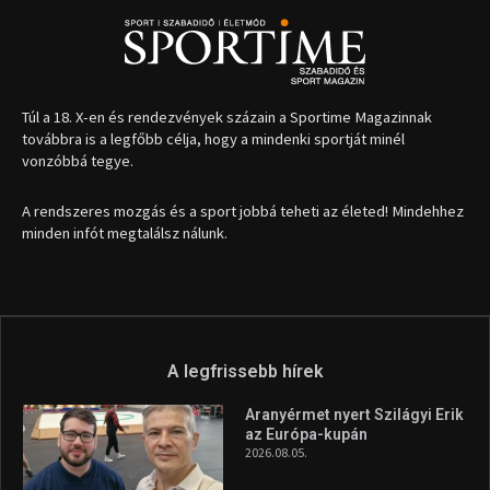
Túl a 18. X-en és rendezvények százain a Sportime Magazinnak
továbbra is a legfőbb célja, hogy a mindenki sportját minél
vonzóbbá tegye.
A rendszeres mozgás és a sport jobbá teheti az életed! Mindehhez
minden infót megtalálsz nálunk.
A legfrissebb hírek
Aranyérmet nyert Szilágyi Erik
az Európa-kupán
2026.08.05.