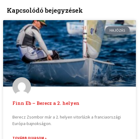
Kapcsolódó bejegyzések
HAJÓZÁS
Finn Eb – Berecz a 2. helyen
Berecz Zsombor már a 2. helyen vitorlázik a franciaországi
Európa-bajnokságon.
TOVÁBB OLVASOM »