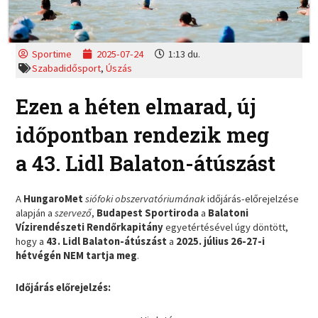
Sportime
2025-07-24
1:13 du.
Szabadidősport
,
Úszás
Ezen a héten elmarad, új
időpontban rendezik meg
a 43. Lidl Balaton-átúszást
A
HungaroMet
siófoki obszervatóriumának
időjárás-előrejelzése
alapján a
szervező
,
Budapest Sportiroda
a
Balatoni
Vízirendészeti Rendőrkapitány
egyetértésével úgy döntött,
hogy a
43. Lidl Balaton-átúszást
a
2025. július 26-27-i
hétvégén NEM tartja meg
.
Időjárás előrejelzés: