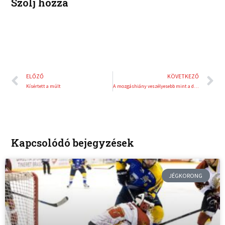
Szólj hozzá
Előző
K
ELŐZŐ
KÖVETKEZŐ
Kísértett a múlt
A mozgáshiány veszélyesebb mint a dohányzás
Kapcsolódó bejegyzések
JÉGKORONG