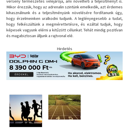
verseny természetes velejárója, ami növelheti a teljesítményt is.
Mikor érezzük, hogy az adrenalin szintünk emelkedik, azt érdemes
kihasználnunk és a teljesítményünk növelésére fordítanunk úgy,
hogy érzelmeinken uralkodni tudjunk. A leglényegesebb a tudat,
hogy felkészültünk a megmérettetésre, és ezáltal tudjuk, hogy
képesek vagyunk elérni a kitűzött célunkat. Tehát mindig pozitívan
és magabiztosan álljunk a rajtvonal elé.
Hirdetés