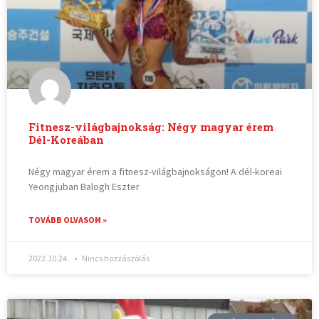
Fitnesz-világbajnokság: Négy magyar érem
Dél-Koreában
Négy magyar érem a fitnesz-világbajnokságon! A dél-koreai
Yeongjuban Balogh Eszter
TOVÁBB OLVASOM »
2022.10.24.
Nincs hozzászólás