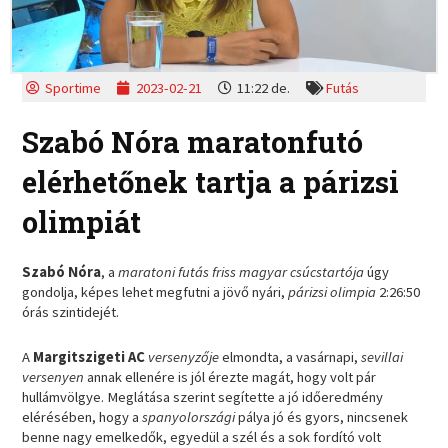
Sportime
2023-02-21
11:22 de.
Futás
Szabó Nóra maratonfutó
elérhetőnek tartja a párizsi
olimpiát
Szabó Nóra
, a
maratoni futás friss magyar csúcstartója
úgy
gondolja, képes lehet megfutni a jövő nyári,
párizsi olimpia
2:26:50
órás szintidejét.
A
Margitszigeti AC
versenyzője
elmondta, a vasárnapi,
sevillai
versenyen
annak ellenére is jól érezte magát, hogy volt pár
hullámvölgye. Meglátása szerint segítette a jó időeredmény
elérésében, hogy a
spanyolországi
pálya jó és gyors, nincsenek
benne nagy emelkedők, egyedül a szél és a sok fordító volt