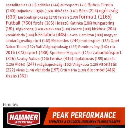
Címkék
Babos Tímea
asztalitenisz
(130)
atlétika
(144)
autosport
(123)
egészség
(240)
Bécs
(214)
Bajnokok Ligája
(168)
Birkózás
(143)
forma 1
(1165)
(530)
Európabajnokság
(173)
ferrari
(139)
Futball
(760)
futás
(305)
Hosszú Katinka
(186)
hungaroring
(181)
kickbox
(204)
Jégkorong
(148)
kajakkenu
(138)
karate
(168)
kézilabda
(448)
kosárlabda
(166)
Lewis Hamilton
(168)
magyar
Mercedes
(244)
labdarúgóválogatott
(148)
motorsport
(153)
Opel
rio
Dakar Team
(132)
Rali Világbajnokság
(122)
Rendezvény
(142)