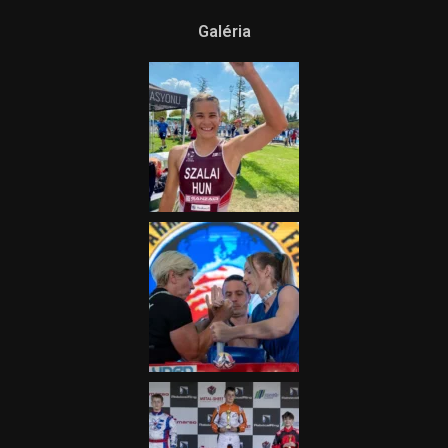
Ne csak nézd, lásd is a focit! –
itt a Tippmix Teljes
Terjedelem!
2025.08.05.
„A Forma-1-es Magyar
Nagydíj az egész nemzetnek
fontos”
2025.06.19.
Galéria