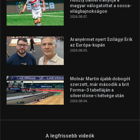
továbbra is a legfőbb célja, hogy a mindenki sportját minél
vonzóbbá tegye.
A rendszeres mozgás és a sport jobbá teheti az életed! Mindehhez
minden infót megtalálsz nálunk.
A legfrissebb hírek
Huszty Dániel irányítja a
magyar válogatottat a socca-
világbajnokságon
2026.08.07.
Aranyérmet nyert Szilágyi Erik
az Európa-kupán
2026.08.05.