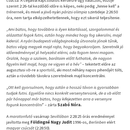
csúcsa. A céljaival kapcsolatos kérdésre úgy válaszolt,
edzője
szerint 2:26-tal kezdődő időre is képes, neki pedig „hinnie kell” a
trénernek
, és mivel a jövő nyári
párizsi olimpia
szintideje 2:26:50
óra, nem tartja elképzelhetetlennek, hogy ezt sikerül teljesítenie.
„Ami biztos, hogy továbbra is ilyen kitartással, szorgalommal és
alázattal fogok futni, aztán hogy mindez hogy fog sikerülni, majd
kiderül. A nyári budapesti világbajnokság útvonala jónak tűnik,
biztos végig megyek majd rajta, hogy begyakoroljam. Szeretnék jó
időeredménnyel jó helyezést elérni, oda fogom tenni magam.
Örülök, hogy a szüleim, barátaim előtt futhatok, de nagyon
figyelni kell majd, hogy ne vigyen el a hév”
– tekintett előre az
augusztusi
vb
-re a
sportoló
, aki most néhány napos pihenőjét tölti,
aztán a rövidebb távokra szeretnének majd koncentrálni.
„
Ott kell gyorsulnom, hogy aztán a hosszú távon is gyorsabban
tudjak futni. Egyelőre nincs konkrét versenytervünk, de a vb előtt
pár hónappal már biztos, hogy kifejezetten arra a versenyre
fogunk koncentrálni
” – zárta
Szabó Nóra.
A
maratonfutó
vasárnap
Sevillában
2:28:25 órás eredménnyel
javította meg
Földingné Nagy Judit
1996-os,
Berlinben
elért
magyar csúcsát
(2:28:50).