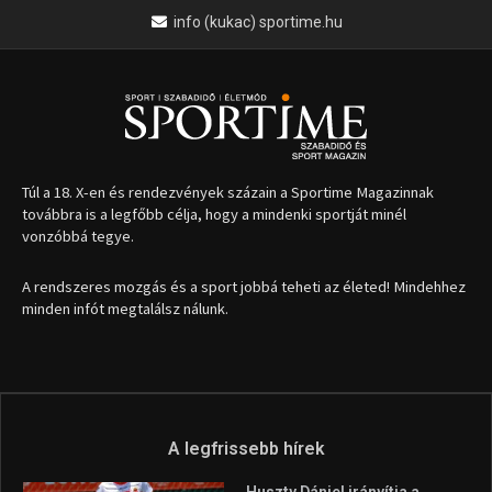
1035 Budapest, Miklós u. 7.
+36 30 471 1373
info (kukac) sportime.hu
Túl a 18. X-en és rendezvények százain a Sportime Magazinnak