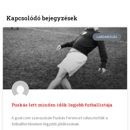
Kapcsolódó bejegyzések
LABDARÚGÁS
Puskás lett minden idők legjobb futballistája
A goal.com szavazásán Puskás Ferencet választották a
futballtörténelem legjobb játékosának.