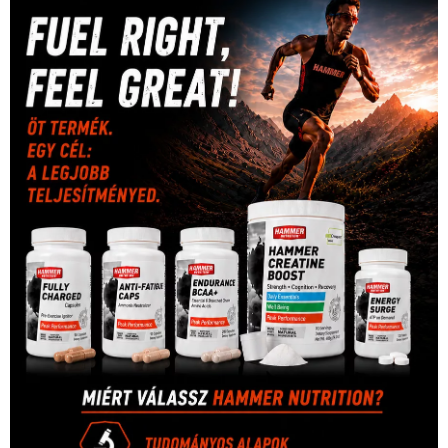
sport
(438)
2016
(373)
szabadidősport
Sportime Magazin
(128)
(316)
tenisz
(416)
Szalay Balázs
(126)
táplálkozás
(155)
utazás
Video
(247)
vitorlázás
(126)
világbajnokság
(162)
Világkupa
(129)
életmód
(416)
(222)
vívás
(174)
vízilabda
(197)
Érdi Mária
(130)
úszás
(361)
Hirdetés