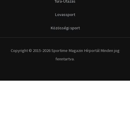
Futás
Kerékpár
Extrém Sportok
Fitnesz
Egyéb szabadidősport
Túra-Utazás
Lovassport
Közösségi sport
Copyright © 2015-2026 Sportime Magazin Hírportál Minden jog