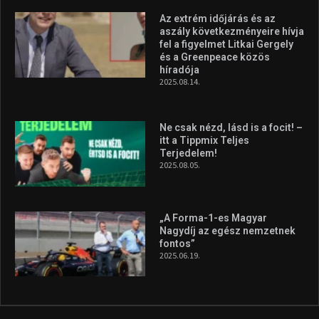
Molnár Martin újabb dobogót
szerzett, már második a brit
Forma–3 tabelláján a
silverstone-i hétvége után
2026.08.04.
A legfrissebb videók
Az extrém időjárás és az
aszály következményeire hívja
fel a figyelmet Litkai Gergely
és a Greenpeace közös
híradója
2025.08.14.