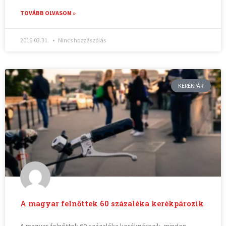
TOVÁBB OLVASOM »
2016.03.31.
Nincs hozzászólás
KERÉKPÁR
A magyar felnőttek 60 százaléka kerékpározik