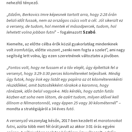
nehezítő tényező.
„
Edzőm, Berkovics Imre képesnek tartott arra, hogy 2:28 órán
belüli időt fussak, nem az országos csúcs volt a cél. Jól sikerült ez
a verseny, de tudom, hol mentek el másodpercek, tudom, hol
lehetett volna jobban futni
” – fogalmazott
Szabó
.
Kiemelte, az előtte célba érők közül gyakorlatilag mindenkinek
volt
iramfutója
, előtte viszont „senki nem fogta a szelet”, ami nagy
segítség lett volna, így ezen szeretnének változtatni a jövőben.
„
Fontos volt, hogy ne fussam el a táv elejét, úgy építettük fel a
versenyt, hogy 3:29-3:30 perces kilométereket teljesítsek. Mindig
úgy futok, hogy írok egy listát egy papírra az öt kilométerenkénti
részidőkkel, amit biztosítékként rárakok a karomra, hogy
ránézzek, időn belül vagyok-e. Más kérdés, hogy aztán futás
közben ezt soha nem látom, de azért tudom, milyen idővel kell
állnom a félmaratonnál, vagy éppen 25 vagy 30 kilométernél
” –
mondta a stratégiájáról a 34 éves
futó
.
A
versenyző
viszonylag későn, 2017-ben kezdett el
maratonokat
futni
, azóta több mint fél órát javult az akkor 3:01 órás egyéni