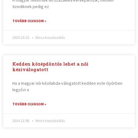
A magyar felnőttek 60 százaléka kerékpározik, minden
tizediknek pedig ez
TOVÁBB OLVASOM »
2025.10.15.
Nincs hozzászólás
Kedden középdöntős lehet a női
kéziválogatott
Ha a magyar női kézilabda-válogatott kedden este Győrben
legyőzi a
TOVÁBB OLVASOM »
2014.12.08.
Nincs hozzászólás