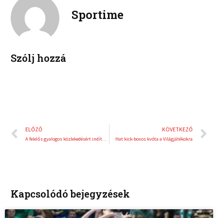
o
r
e
e
Sportime
k
d
r
i
e
n
s
t
Szólj hozzá
Előző
K
ELŐZŐ
KÖVETKEZŐ
A felelős gyalogos közlekedésért indított kampányt a HUMDA
Hat kick-boxos kvóta a Világjátékokra
Kapcsolódó bejegyzések