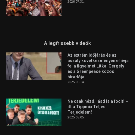
2026.07.31.
A legfrissebb videók
Az extrém időjárás és az
aszály következményeire hívja
fel a figyelmet Litkai Gergely
és a Greenpeace közös
híradója
2025.08.14.
Ne csak nézd, lásd is a focit! –
itt a Tippmix Teljes
Terjedelem!
2025.08.05.