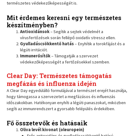
természetes védekezőképességét is.
Mit érdemes keresni egy természetes
készítményben?
Antioxidánsok
– Segítik a sejtek védelmét a
vírusfertőzések során fellépő oxidatív stressz ellen.
Gyulladáscsökkentő hatás
– Enyhítik a torokfájást és a
légúti irritációt.
Immunerősítők
– Támogatják a szervezet
védekezőképességét a fertőzésekkel szemben.
Clear Day: Természetes támogatás
megfázás és influenza idején
A Clear Day egyedülálló formulájával a természet erejét használja,
hogy támogassa a szervezetet a megfázásos és influenzás
időszakokban. Hatékonyan enyhíti a légúti panaszokat, miközben
segíti az immunrendszert a gyorsabb felépülés érdekében.
Fő összetevők és hatásaik
Oliva levél kivonat (oleuropein)
Erős antioxidáns és gyulladáscsökkentő hatású.