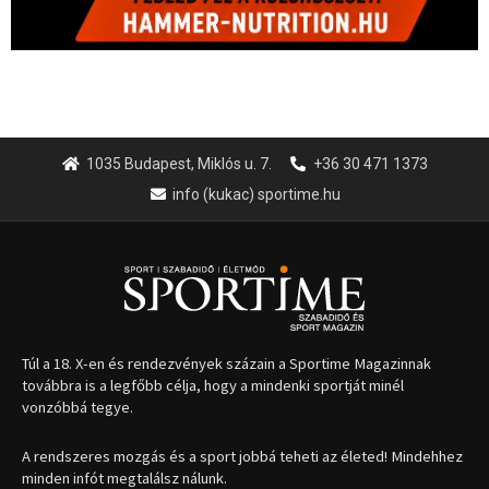
1035 Budapest, Miklós u. 7.
+36 30 471 1373
info (kukac) sportime.hu
Túl a 18. X-en és rendezvények százain a Sportime Magazinnak
továbbra is a legfőbb célja, hogy a mindenki sportját minél
vonzóbbá tegye.
A rendszeres mozgás és a sport jobbá teheti az életed! Mindehhez
minden infót megtalálsz nálunk.