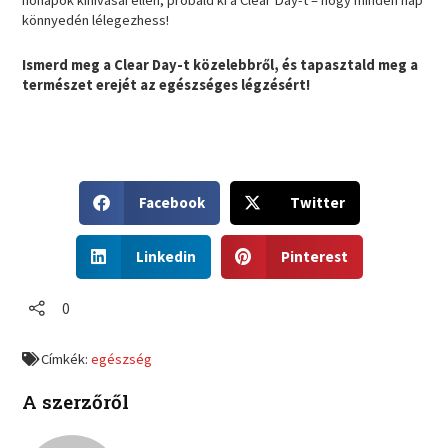
könnyedén lélegezhess!
Ismerd meg a Clear Day-t közelebbről, és tapasztald meg a
természet erejét az egészséges légzésért!
S
S
Facebook
Twitter
h
h
a
a
S
S
r
r
Linkedin
Pinterest
h
h
e
e
a
a
o
o
r
r
0
n
n
e
e
f
t
o
o
a
w
Címkék:
egészség
n
n
c
i
l
p
e
t
A szerzőről
i
i
b
t
n
n
o
e
k
t