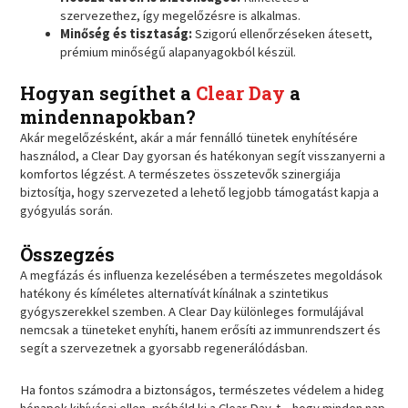
szervezethez, így megelőzésre is alkalmas.
Minőség és tisztaság:
Szigorú ellenőrzéseken átesett,
prémium minőségű alapanyagokból készül.
Hogyan segíthet a
Clear Day
a
mindennapokban?
Akár megelőzésként, akár a már fennálló tünetek enyhítésére
használod, a Clear Day gyorsan és hatékonyan segít visszanyerni a
komfortos légzést. A természetes összetevők szinergiája
biztosítja, hogy szervezeted a lehető legjobb támogatást kapja a
gyógyulás során.
Összegzés
A megfázás és influenza kezelésében a természetes megoldások
hatékony és kíméletes alternatívát kínálnak a szintetikus
gyógyszerekkel szemben. A Clear Day különleges formulájával
nemcsak a tüneteket enyhíti, hanem erősíti az immunrendszert és
segít a szervezetnek a gyorsabb regenerálódásban.
Ha fontos számodra a biztonságos, természetes védelem a hideg
hónapok kihívásai ellen, próbáld ki a Clear Day-t – hogy minden nap