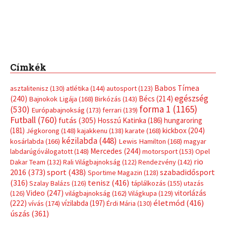
Címkék
Babos Tímea
asztalitenisz
(130)
atlétika
(144)
autosport
(123)
egészség
(240)
Bécs
(214)
Bajnokok Ligája
(168)
Birkózás
(143)
forma 1
(1165)
(530)
Európabajnokság
(173)
ferrari
(139)
Futball
(760)
futás
(305)
Hosszú Katinka
(186)
hungaroring
(181)
kickbox
(204)
Jégkorong
(148)
kajakkenu
(138)
karate
(168)
kézilabda
(448)
kosárlabda
(166)
Lewis Hamilton
(168)
magyar
Mercedes
(244)
labdarúgóválogatott
(148)
motorsport
(153)
Opel
rio
Dakar Team
(132)
Rali Világbajnokság
(122)
Rendezvény
(142)
sport
(438)
2016
(373)
szabadidősport
Sportime Magazin
(128)
(316)
tenisz
(416)
Szalay Balázs
(126)
táplálkozás
(155)
utazás
Video
(247)
vitorlázás
(126)
világbajnokság
(162)
Világkupa
(129)
életmód
(416)
(222)
vívás
(174)
vízilabda
(197)
Érdi Mária
(130)
úszás
(361)