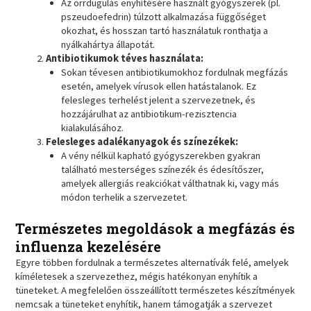
Az orrdugulás enyhítésére használt gyógyszerek (pl.
pszeudoefedrin) túlzott alkalmazása függőséget
okozhat, és hosszan tartó használatuk ronthatja a
nyálkahártya állapotát.
Antibiotikumok téves használata:
Sokan tévesen antibiotikumokhoz fordulnak megfázás
esetén, amelyek vírusok ellen hatástalanok. Ez
felesleges terhelést jelent a szervezetnek, és
hozzájárulhat az antibiotikum-rezisztencia
kialakulásához.
Felesleges adalékanyagok és színezékek:
A vény nélkül kapható gyógyszerekben gyakran
található mesterséges színezék és édesítőszer,
amelyek allergiás reakciókat válthatnak ki, vagy más
módon terhelik a szervezetet.
Természetes megoldások a megfázás és
influenza kezelésére
Egyre többen fordulnak a természetes alternatívák felé, amelyek
kíméletesek a szervezethez, mégis hatékonyan enyhítik a
tüneteket. A megfelelően összeállított természetes készítmények
nemcsak a tüneteket enyhítik, hanem támogatják a szervezet