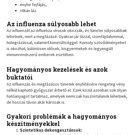
enyhe fejfájás,
ritkán láz.
Az influenza súlyosabb lehet
Az influenzát az influenza vírusok okozzák, és tünetei súlyosabbak
lehetnek, mint a megfázásé. Gyakran jár lázzal, izomfájdalommal,
hidegrázással, valamint kimerültséggel. Komoly szövődményeket
is okozhat, különösen idősek, kisgyermekek és legyengült
immunrendszerű emberek esetében.
Hagyományos kezelések és azok
buktatói
Az influenzás és megfázásos tünetek enyhítésére rengeteg vény
nélkül kapható gyógyszer érhető el. Ezek közül azonban sok olyan
hatóanyagot tartalmaz, amelyek nemcsak haszontalanok lehetnek,
de hosszú távon akár károsak is.
Gyakori problémák a hagyományos
készítményekkel
Szintetikus dekongesztánsok: