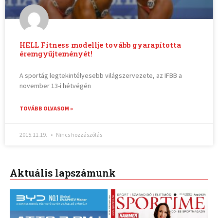
HELL Fitness modellje tovább gyarapította
éremgyűjteményét!
A sportág legtekintélyesebb világszervezete, az IFBB a
november 13-i hétvégén
TOVÁBB OLVASOM »
2015.11.19.
Nincs hozzászólás
Aktuális lapszámunk