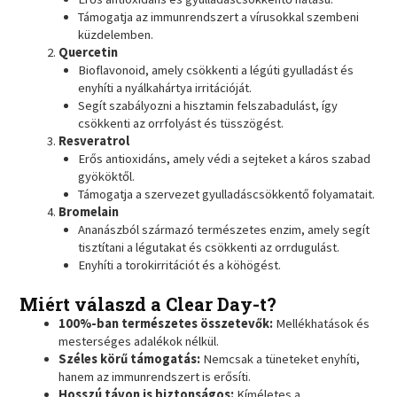
Támogatja az immunrendszert a vírusokkal szembeni
küzdelemben.
Quercetin
Bioflavonoid, amely csökkenti a légúti gyulladást és
enyhíti a nyálkahártya irritációját.
Segít szabályozni a hisztamin felszabadulást, így
csökkenti az orrfolyást és tüsszögést.
Resveratrol
Erős antioxidáns, amely védi a sejteket a káros szabad
gyököktől.
Támogatja a szervezet gyulladáscsökkentő folyamatait.
Bromelain
Ananászból származó természetes enzim, amely segít
tisztítani a légutakat és csökkenti az orrdugulást.
Enyhíti a torokirritációt és a köhögést.
Miért válaszd a Clear Day-t?
100%-ban természetes összetevők:
Mellékhatások és
mesterséges adalékok nélkül.
Széles körű támogatás:
Nemcsak a tüneteket enyhíti,
hanem az immunrendszert is erősíti.
Hosszú távon is biztonságos:
Kíméletes a