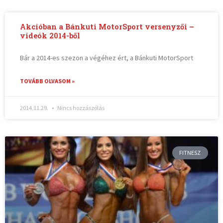
Akcióban a Bánkuti MotorSport versenyzői –
videók 2014-ből
Bár a 2014-es szezon a végéhez ért, a Bánkuti MotorSport
TOVÁBB OLVASOM »
2014.11.29.
Nincs hozzászólás
FITNESZ