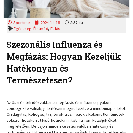
Sportime
2024-11-18
3:57 du.
Egészség-Életmód
,
Futás
Szezonális Influenza és
Megfázás: Hogyan Kezeljük
Hatékonyan és
Természetesen?
Az őszi és téli időszakban a megfázás és influenza gyakori
vendégekké válnak, jelentősen megnehezítve a mindennapi életet.
Orrdugulás, köhögés, láz, torokfájás – ezek a kellemetlen tünetek
sokszor heteken át kísérhetnek minket, ha nem kezeljük őket
megfelelően. De vajon minden kezelés valóban hatékony és
biztonságos? Ebben a cikkben megvizsgáljuk, hogyan lehet kezelni