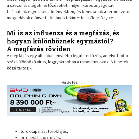
a szezonális légúti fertőzéseket, milyen káros anyagokat
találhatunk egyes készítményekben, és bemutatjuk a természetes
megoldások előnyeit – különös tekintettel a Clear Day-re.
Mi is az influenza és a megfázás, és
hogyan különböznek egymástól?
A megfázás röviden
A megfázás egy általában enyhébb légúti fertőzés, amelyet több
száz különböző vírus, leggyakrabban a rhinovírus okoz. A tünetek
közé tartozik:
Hirdetés
torokkaparás, torokfájás,
orrdugulás, orrfolyás,