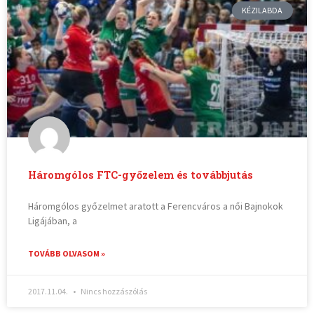
KÉZILABDA
Háromgólos FTC-győzelem és továbbjutás
Háromgólos győzelmet aratott a Ferencváros a női Bajnokok
Ligájában, a
TOVÁBB OLVASOM »
2017.11.04.
Nincs hozzászólás